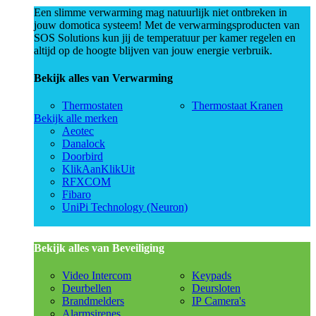
Een slimme verwarming mag natuurlijk niet ontbreken in
jouw domotica systeem! Met de verwarmingsproducten van
SOS Solutions kun jij de temperatuur per kamer regelen en
altijd op de hoogte blijven van jouw energie verbruik.
Bekijk alles van Verwarming
Thermostaten
Thermostaat Kranen
Bekijk alle merken
Aeotec
Danalock
Doorbird
KlikAanKlikUit
RFXCOM
Fibaro
UniPi Technology (Neuron)
Bekijk alles van Beveiliging
Video Intercom
Keypads
Deurbellen
Deursloten
Brandmelders
IP Camera's
Alarmsirenes