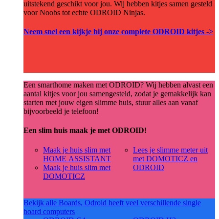
uitstekend geschikt voor jou. Wij hebben kitjes samen gesteld
voor Noobs tot echte ODROID Ninjas.
Neem snel een kijkje bij onze complete ODROID kitjes ->
Een smarthome maken met ODROID? Wij hebben alvast een
aantal kitjes voor jou samengesteld, zodat je gemakkelijk kan
starten met jouw eigen slimme huis, stuur alles aan vanaf
bijvoorbeeld je telefoon!
Een slim huis maak je met ODROID!
Maak je huis slim met
Lees je slimme meter uit
HOME ASSISTANT
met DOMOTICZ en
Maak je huis slim met
ODROID
DOMOTICZ
Bekijk alle Boards, Odroid heeft veel verschillende single
board computers