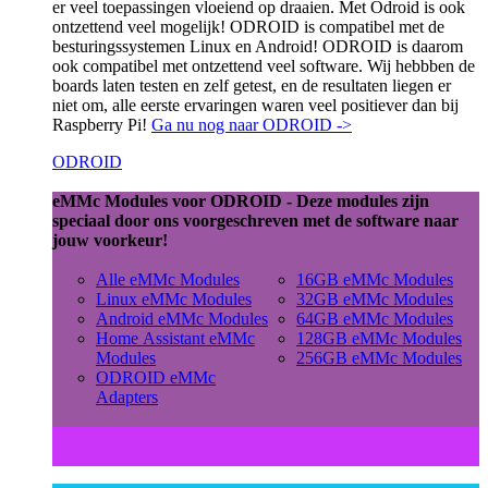
er veel toepassingen vloeiend op draaien. Met Odroid is ook
ontzettend veel mogelijk! ODROID is compatibel met de
besturingssystemen Linux en Android! ODROID is daarom
ook compatibel met ontzettend veel software. Wij hebbben de
boards laten testen en zelf getest, en de resultaten liegen er
niet om, alle eerste ervaringen waren veel positiever dan bij
Raspberry Pi!
Ga nu nog naar ODROID ->
ODROID
eMMc Modules voor ODROID - Deze modules zijn
speciaal door ons voorgeschreven met de software naar
jouw voorkeur!
Alle eMMc Modules
16GB eMMc Modules
Linux eMMc Modules
32GB eMMc Modules
Android eMMc Modules
64GB eMMc Modules
Home Assistant eMMc
128GB eMMc Modules
Modules
256GB eMMc Modules
ODROID eMMc
Adapters