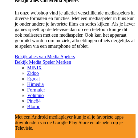
Bekijk alles van Media Spelers
In onze webshop vind je allerlei verschillende mediaspelers in
diverse formaten en functies. Met een mediaspeler in huis kun
je onder andere je favoriete films en series kijken. Als je liever
games speelt op de televisie dan op een telefoon kun je dit
ook realiseren met een mediaspeler. Ook kan het apparaat
gebruikt worden om muziek, afbeeldingen of iets dergelijks af
te spelen via een smartphone of tablet.
Bekijk alles van Media Spelers
Bekijk Media Speler Merken
MINIX
Zidoo
Egreat
Himedia
Formuler
Volumio
Pine64
Blomc
Met een Android mediaplayer kun je al je favoriete apps
downloaden via de Google Play Store en afspelen op je
Televisie.