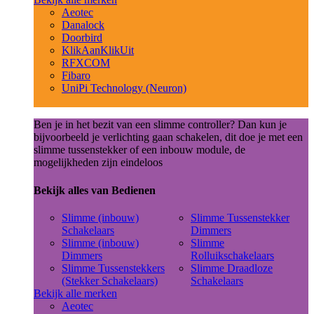
Aeotec
Danalock
Doorbird
KlikAanKlikUit
RFXCOM
Fibaro
UniPi Technology (Neuron)
Ben je in het bezit van een slimme controller? Dan kun je
bijvoorbeeld je verlichting gaan schakelen, dit doe je met een
slimme tussenstekker of een inbouw module, de
mogelijkheden zijn eindeloos
Bekijk alles van Bedienen
Slimme (inbouw)
Slimme Tussenstekker
Schakelaars
Dimmers
Slimme (inbouw)
Slimme
Dimmers
Rolluikschakelaars
Slimme Tussenstekkers
Slimme Draadloze
(Stekker Schakelaars)
Schakelaars
Bekijk alle merken
Aeotec