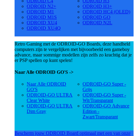
ODROID C4
ODROID H3
ODROID N2+
ODROID H3+
ODROID M1
ODROID HC4 (OLED)
ODROID M1S
ODROID GO
ODROID XU4
ODROID N2L
ODROID XU4Q
Retro Gaming met de ODROID-GO Boards, deze handheld
computers zijn te vergelijken met bijvoorbeeld een gameboy
advance, maar sommige modellen zijn zelfs zo krachtig dat je
er PSP spellen op kunt spelen!
Naar Alle ODROID GO'S ->
Naar Alle ODROID
ODROID-GO Super -
GO'S
Grijs
ODROID-GO ULTRA
ODROID-GO Super -
Clear White
Wit/Transparant
ODROID-GO ULTRA
ODROID-GO Advance
Dim Gray
Edition -
Zwart/Transparant
Bescherm jouw ODROID Board optimaal met een van onze