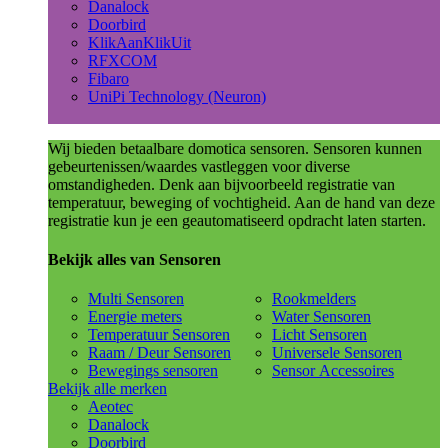
Danalock
Doorbird
KlikAanKlikUit
RFXCOM
Fibaro
UniPi Technology (Neuron)
Wij bieden betaalbare domotica sensoren. Sensoren kunnen
gebeurtenissen/waardes vastleggen voor diverse
omstandigheden. Denk aan bijvoorbeeld registratie van
temperatuur, beweging of vochtigheid. Aan de hand van deze
registratie kun je een geautomatiseerd opdracht laten starten.
Bekijk alles van Sensoren
Multi Sensoren
Rookmelders
Energie meters
Water Sensoren
Temperatuur Sensoren
Licht Sensoren
Raam / Deur Sensoren
Universele Sensoren
Bewegings sensoren
Sensor Accessoires
Bekijk alle merken
Aeotec
Danalock
Doorbird