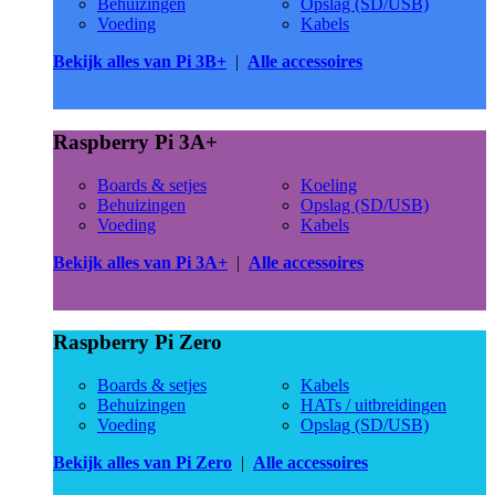
Behuizingen
Opslag (SD/USB)
Voeding
Kabels
Bekijk alles van Pi 3B+
|
Alle accessoires
Raspberry Pi 3A+
Boards & setjes
Koeling
Behuizingen
Opslag (SD/USB)
Voeding
Kabels
Bekijk alles van Pi 3A+
|
Alle accessoires
Raspberry Pi Zero
Boards & setjes
Kabels
Behuizingen
HATs / uitbreidingen
Voeding
Opslag (SD/USB)
Bekijk alles van Pi Zero
|
Alle accessoires