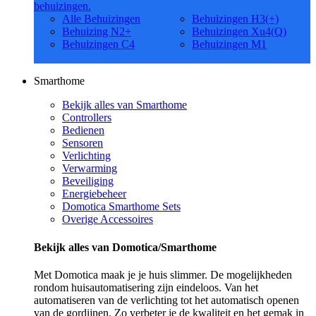
behuizingen.
Alle Behuizingen
Behuizingen H3(+)
Behuizing N2+
Behuizingen Xu4(Q)
Behuizingen C4
Behuizingen M1
Smarthome
Bekijk alles van Smarthome
Controllers
Bedienen
Sensoren
Verlichting
Verwarming
Beveiliging
Energiebeheer
Domotica Smarthome Sets
Overige Accessoires
Bekijk alles van Domotica/Smarthome
Met Domotica maak je je huis slimmer. De mogelijkheden
rondom huisautomatisering zijn eindeloos. Van het
automatiseren van de verlichting tot het automatisch openen
van de gordijnen. Zo verbeter je de kwaliteit en het gemak in