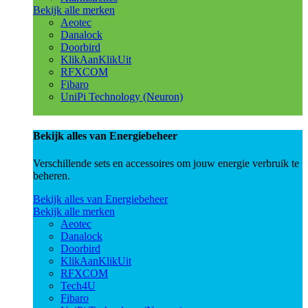
Bekijk alle merken
Aeotec
Danalock
Doorbird
KlikAanKlikUit
RFXCOM
Fibaro
UniPi Technology (Neuron)
Bekijk alles van Energiebeheer
Verschillende sets en accessoires om jouw energie verbruik te
beheren.
Bekijk alles van Energiebeheer
Bekijk alle merken
Aeotec
Danalock
Doorbird
KlikAanKlikUit
RFXCOM
Tech4U
Fibaro