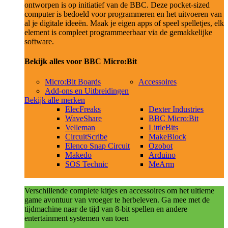
ontworpen is op initiatief van de BBC. Deze pocket-sized
computer is bedoeld voor programmeren en het uitvoeren van
al je digitale ideeën. Maak je eigen apps of speel spelletjes, elk
element is compleet programmeerbaar via de gemakkelijke
software.
Bekijk alles voor BBC Micro:Bit
Micro:Bit Boards
Accessoires
Add-ons en Uitbreidingen
Bekijk alle merken
ElecFreaks
Dexter Industries
WaveShare
BBC Micro:Bit
Velleman
LittleBits
CircuitScribe
MakeBlock
Elenco Snap Circuit
Ozobot
Makedo
Arduino
SOS Technic
MeArm
Verschillende complete kitjes en accessoires om het ultieme
game avontuur van vroeger te herbeleven. Ga mee met de
tijdmachine naar de tijd van 8-bit spellen en andere
entertainment systemen van toen