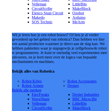
Velleman
LittleBits
CircuitScribe
MakeBlock
Elenco Snap Circuit
Ozobot
Makedo
Arduino
SOS Technic
MeArm
Wil je leren hoe je een robot bouwt? Of ben je al verder
gevorderd op het gebied van robotica? Dan hebben we hier
een aantal producten waarmee je direct aan de slag kan. We
hebben pakketten waar je stapsgewijs je zelfgebouwde robot
te programmeren. Je kunt er oneindig veel experimenten mee
uitvoeren, en je leert meer over de logica van bepaalde
mechanismen en machines.
Bekijk alles van Robotica
Robot Kitjes
Robot Accessoires
Robot Armen
Drones
Bekijk alle merken
ElecFreaks
Dexter Industries
WaveShare
BBC Micro:Bit
Velleman
LittleBits
CircuitScribe
MakeBlock