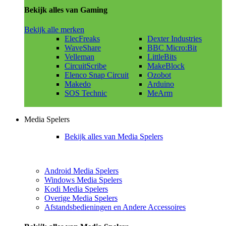
Bekijk alles van Gaming
Bekijk alle merken
ElecFreaks
Dexter Industries
WaveShare
BBC Micro:Bit
Velleman
LittleBits
CircuitScribe
MakeBlock
Elenco Snap Circuit
Ozobot
Makedo
Arduino
SOS Technic
MeArm
Media Spelers
Bekijk alles van Media Spelers
Android Media Spelers
Windows Media Spelers
Kodi Media Spelers
Overige Media Spelers
Afstandsbedieningen en Andere Accessoires