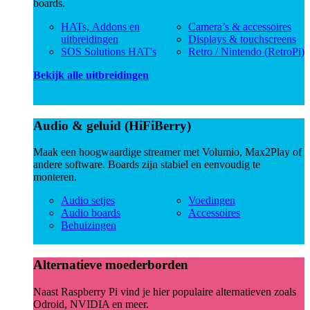
boards.
HATs, Addons en
Camera’s & accessoires
uitbreidingen
Displays & touchscreens
SOS Solutions HAT's
Retro / Nintendo (RetroPi)
Bekijk alle uitbreidingen
Audio & geluid (HiFiBerry)
Maak een hoogwaardige streamer met Volumio, Max2Play of
andere software. Boards zijn stabiel en eenvoudig te
monteren.
Audio setjes
Voedingen
Audio boards
Accessoires
Behuizingen
Alternatieve moederborden
Naast Raspberry Pi vind je hier populaire alternatieven zoals
Odroid, NVIDIA en meer.