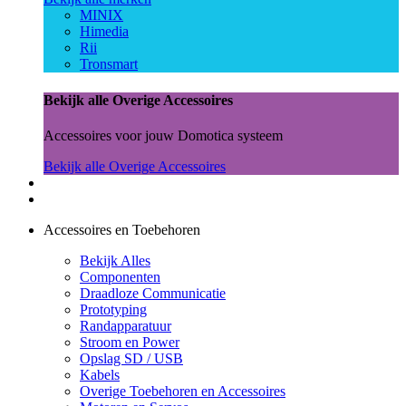
MINIX
Himedia
Rii
Tronsmart
Bekijk alle Overige Accessoires
Accessoires voor jouw Domotica systeem
Bekijk alle Overige Accessoires
Accessoires en Toebehoren
Bekijk Alles
Componenten
Draadloze Communicatie
Prototyping
Randapparatuur
Stroom en Power
Opslag SD / USB
Kabels
Overige Toebehoren en Accessoires