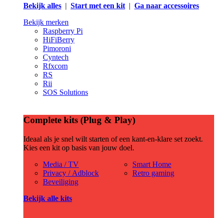
Bekijk alles
|
Start met een kit
|
Ga naar accessoires
Bekijk merken
Raspberry Pi
HiFiBerry
Pimoroni
Cyntech
Rfxcom
RS
Rii
SOS Solutions
Complete kits (Plug & Play)
Ideaal als je snel wilt starten of een kant-en-klare set zoekt.
Kies een kit op basis van jouw doel.
Media / TV
Smart Home
Privacy / Adblock
Retro gaming
Beveiliging
Bekijk alle kits