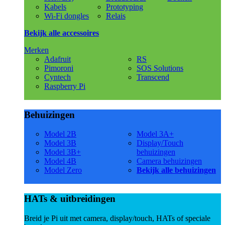
Kabels
Prototyping
Wi-Fi dongles
Relais
Bekijk alle accessoires
Merken
Adafruit
RS
Pimoroni
SOS Solutions
Cyntech
Transcend
Raspberry Pi
Behuizingen
Model 2B
Model 3A+
Model 3B
Display/Touch
Model 3B+
behuizingen
Model 4B
Camera behuizingen
Model Zero
Bekijk alle behuizingen
HATs & uitbreidingen
Breid je Pi uit met camera, display/touch, HATs of speciale