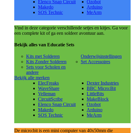
Elenco Snap Circuit
Ozobot
Makedo
Arduino
SOS Technic
MeArm
Vind in deze categorie verschillende setjes en kitjes. Ga voor
een complete kit of ga een soldeer avontuur aan.
Bekijk alles van Educatie Sets
Kits met Solderen
Onderwijsinstellingen
Kits Zonder Solderen
Set Accessoires
Sets voor Scholen en
andere
Bekijk alle merken
ElecFreaks
Dexter Industries
WaveShare
BBC Micro:Bit
Velleman
LittleBits
CircuitScribe
MakeBlock
Elenco Snap Circuit
Ozobot
Makedo
Arduino
SOS Technic
MeArm
De micro:bit is een mini computer van 40x50mm die