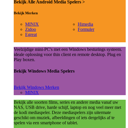
Bekijk Alle Android Media Spelers >
Bekijk Merken
MINIX
Himedia
Zidoo
Formuler
Egreat
Veelzijdige mini-PC's met een Windows besturings systeem.
ideale oplossing voor thin client en remote desktop. Plug en
Play boxen.
Bekijk Windows Media Spelers
Bekijk Windows Merken
MINIX
Bekijk alle soorten films, series en andere media vanaf uw
NAS, USB drive, harde schijf, laptop en nog veel meer met
de kodi mediaspeler. Deze mediaspelers zijn uitermate
geschikt om muziek, afbeeldingen of iets dergelijks af te
spelen via een smartphone of tablet.