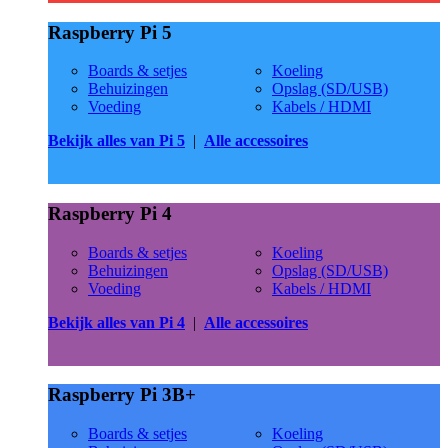
Raspberry Pi 5
Boards & setjes
Koeling
Behuizingen
Opslag (SD/USB)
Voeding
Kabels / HDMI
Bekijk alles van Pi 5
|
Alle accessoires
Raspberry Pi 4
Boards & setjes
Koeling
Behuizingen
Opslag (SD/USB)
Voeding
Kabels / HDMI
Bekijk alles van Pi 4
|
Alle accessoires
Raspberry Pi 3B+
Boards & setjes
Koeling