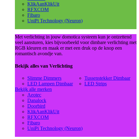
KlikAanKlikUit
RFXCOM
Fibaro
UniPi Technology (Neuron)
Met verlichting in jouw domotica systeem kun je ontzettend
veel aansturen, kies bijvoorbeeld voor dimbare verlichting met
RGB kleuren en maak er met een druk op de knop een
romantisch avondje van.
Bekijk alles van Verlichting
Slimme Dimmers
Tussenstekker Dimbaar
LED Lampen Dimbaar
LED Strips
Bekijk alle merken
Aeotec
Danalock
Doorbird
KlikAanKlikUit
RFXCOM
Fibaro
UniPi Technology (Neuron)