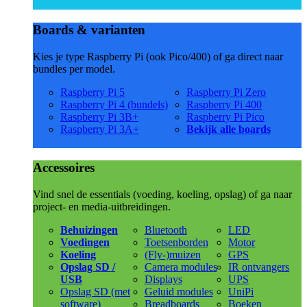
Boards & varianten
Kies je type Raspberry Pi (ook Pico/400) of ga direct naar
bundles per model.
Raspberry Pi 5
Raspberry Pi Zero
Raspberry Pi 4 (bundels)
Raspberry Pi 400
Raspberry Pi 3B+
Raspberry Pi Pico
Raspberry Pi 3A+
Bekijk alle boards
Accessoires
Vind snel de essentials (voeding, koeling, opslag) of ga naar
project- en media-uitbreidingen.
Behuizingen
Bluetooth
LED
Voedingen
Toetsenborden
Motor
Koeling
(Fly-)muizen
GPS
Opslag SD /
Camera modules
IR ontvangers
USB
Displays
UPS
Opslag SD (met
Geluid modules
UniPi
software)
Breadboards
Boeken