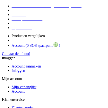
Voor 16:30 Besteld = Morgen in huis (werkdag)
90 dagen niet goed geld terug
Educatief
Zakelijke Voordelen
SOS Member spaarsysteem
Tips / BLOG
Producten vergelijken
Account (
0 SOS spaarpunt
)
Ga naar de inhoud
Inloggen
Account aanmaken
Inloggen
Mijn account
Mijn verlanglijst
Account
Klantenservice
Klantenservice