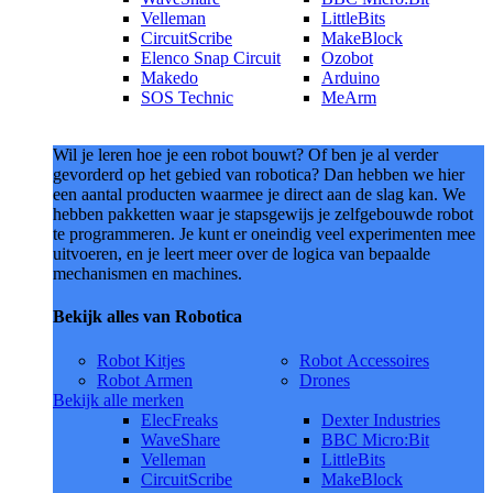
Velleman
LittleBits
CircuitScribe
MakeBlock
Elenco Snap Circuit
Ozobot
Makedo
Arduino
SOS Technic
MeArm
Wil je leren hoe je een robot bouwt? Of ben je al verder
gevorderd op het gebied van robotica? Dan hebben we hier
een aantal producten waarmee je direct aan de slag kan. We
hebben pakketten waar je stapsgewijs je zelfgebouwde robot
te programmeren. Je kunt er oneindig veel experimenten mee
uitvoeren, en je leert meer over de logica van bepaalde
mechanismen en machines.
Bekijk alles van Robotica
Robot Kitjes
Robot Accessoires
Robot Armen
Drones
Bekijk alle merken
ElecFreaks
Dexter Industries
WaveShare
BBC Micro:Bit
Velleman
LittleBits
CircuitScribe
MakeBlock