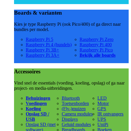
Boards & varianten
Kies je type Raspberry Pi (ook Pico/400) of ga direct naar
bundles per model.
Raspberry Pi 5
Raspberry Pi Zero
Raspberry Pi 4 (bundels)
Raspberry Pi 400
Raspberry Pi 3B+
Raspberry Pi Pico
Raspberry Pi 3A+
Bekijk alle boards
Accessoires
Vind snel de essentials (voeding, koeling, opslag) of ga naar
project- en media-uitbreidingen.
Behuizingen
Bluetooth
LED
Voedingen
Toetsenborden
Motor
Koeling
(Fly-)muizen
GPS
Opslag SD /
Camera modules
IR ontvangers
USB
Displays
UPS
Opslag SD (met
Geluid modules
UniPi
software)
Breadboards
Boeken