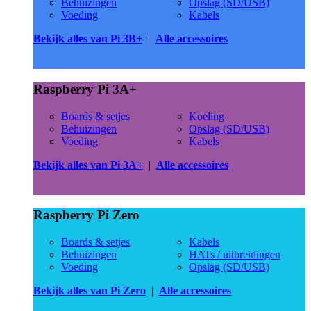
Behuizingen
Opslag (SD/USB)
Voeding
Kabels
Bekijk alles van Pi 3B+
|
Alle accessoires
Raspberry Pi 3A+
Boards & setjes
Koeling
Behuizingen
Opslag (SD/USB)
Voeding
Kabels
Bekijk alles van Pi 3A+
|
Alle accessoires
Raspberry Pi Zero
Boards & setjes
Kabels
Behuizingen
HATs / uitbreidingen
Voeding
Opslag (SD/USB)
Bekijk alles van Pi Zero
|
Alle accessoires