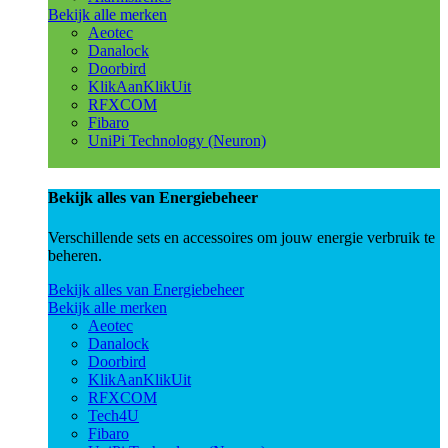
Bekijk alle merken
Aeotec
Danalock
Doorbird
KlikAanKlikUit
RFXCOM
Fibaro
UniPi Technology (Neuron)
Bekijk alles van Energiebeheer
Verschillende sets en accessoires om jouw energie verbruik te
beheren.
Bekijk alles van Energiebeheer
Bekijk alle merken
Aeotec
Danalock
Doorbird
KlikAanKlikUit
RFXCOM
Tech4U
Fibaro