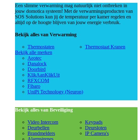
Een slimme verwarming mag natuurlijk niet ontbreken in
jouw domotica systeem! Met de verwarmingsproducten van
SOS Solutions kun jij de temperatuur per kamer regelen en
altijd op de hoogte blijven van jouw energie verbruik.
Bekijk alles van Verwarming
Thermostaten
Thermostaat Kranen
Bekijk alle merken
Aeotec
Danalock
Doorbird
KlikAanKlikUit
RFXCOM
Fibaro
UniPi Technology (Neuron)
Bekijk alles van Beveiliging
Video Intercom
Keypads
Deurbellen
Deursloten
Brandmelders
IP Camera's
Alarmsirenes