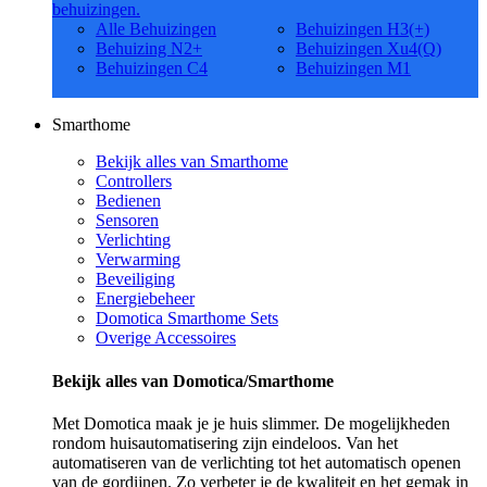
behuizingen.
Alle Behuizingen
Behuizingen H3(+)
Behuizing N2+
Behuizingen Xu4(Q)
Behuizingen C4
Behuizingen M1
Smarthome
Bekijk alles van Smarthome
Controllers
Bedienen
Sensoren
Verlichting
Verwarming
Beveiliging
Energiebeheer
Domotica Smarthome Sets
Overige Accessoires
Bekijk alles van Domotica/Smarthome
Met Domotica maak je je huis slimmer. De mogelijkheden
rondom huisautomatisering zijn eindeloos. Van het
automatiseren van de verlichting tot het automatisch openen
van de gordijnen. Zo verbeter je de kwaliteit en het gemak in