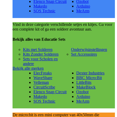
Elenco Snap Circuit
Ozobot
Makedo
Arduino
SOS Technic
MeArm
Vind in deze categorie verschillende setjes en kitjes. Ga voor
een complete kit of ga een soldeer avontuur aan.
Bekijk alles van Educatie Sets
Kits met Solderen
Onderwijsinstellingen
Kits Zonder Solderen
Set Accessoires
Sets voor Scholen en
andere
Bekijk alle merken
ElecFreaks
Dexter Industries
WaveShare
BBC Micro:Bit
Velleman
LittleBits
CircuitScribe
MakeBlock
Elenco Snap Circuit
Ozobot
Makedo
Arduino
SOS Technic
MeArm
De micro:bit is een mini computer van 40x50mm die