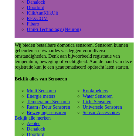
Danalock
Doorbird
KlikAanKlikUit
RFXCOM
Fibaro
UniPi Technology (Neuron)
Wij bieden betaalbare domotica sensoren. Sensoren kunnen
gebeurtenissen/waardes vastleggen voor diverse
omstandigheden. Denk aan bijvoorbeeld registratie van
temperatuur, beweging of vochtigheid. Aan de hand van deze
registratie kun je een geautomatiseerd opdracht laten starten.
Bekijk alles van Sensoren
Multi Sensoren
Rookmelders
Energie meters
Water Sensoren
Temperatuur Sensoren
Licht Sensoren
Raam / Deur Sensoren
Universele Sensoren
Bewegings sensoren
Sensor Accessoires
Bekijk alle merken
Aeotec
Danalock
Doorbird