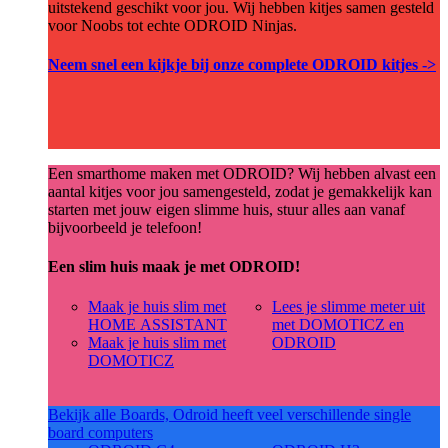
uitstekend geschikt voor jou. Wij hebben kitjes samen gesteld
voor Noobs tot echte ODROID Ninjas.
Neem snel een kijkje bij onze complete ODROID kitjes ->
Een smarthome maken met ODROID? Wij hebben alvast een
aantal kitjes voor jou samengesteld, zodat je gemakkelijk kan
starten met jouw eigen slimme huis, stuur alles aan vanaf
bijvoorbeeld je telefoon!
Een slim huis maak je met ODROID!
Maak je huis slim met
Lees je slimme meter uit
HOME ASSISTANT
met DOMOTICZ en
Maak je huis slim met
ODROID
DOMOTICZ
Bekijk alle Boards, Odroid heeft veel verschillende single
board computers