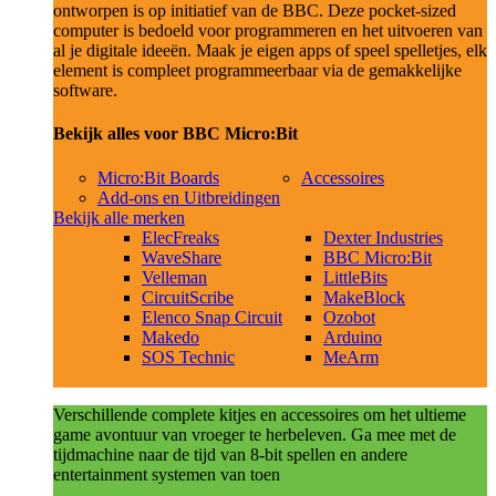
ontworpen is op initiatief van de BBC. Deze pocket-sized
computer is bedoeld voor programmeren en het uitvoeren van
al je digitale ideeën. Maak je eigen apps of speel spelletjes, elk
element is compleet programmeerbaar via de gemakkelijke
software.
Bekijk alles voor BBC Micro:Bit
Micro:Bit Boards
Accessoires
Add-ons en Uitbreidingen
Bekijk alle merken
ElecFreaks
Dexter Industries
WaveShare
BBC Micro:Bit
Velleman
LittleBits
CircuitScribe
MakeBlock
Elenco Snap Circuit
Ozobot
Makedo
Arduino
SOS Technic
MeArm
Verschillende complete kitjes en accessoires om het ultieme
game avontuur van vroeger te herbeleven. Ga mee met de
tijdmachine naar de tijd van 8-bit spellen en andere
entertainment systemen van toen