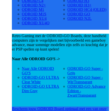
ODROID C4
ODROID H3
ODROID N2+
ODROID H3+
ODROID M1
ODROID HC4 (OLED)
ODROID M1S
ODROID GO
ODROID XU4
ODROID N2L
ODROID XU4Q
Retro Gaming met de ODROID-GO Boards, deze handheld
computers zijn te vergelijken met bijvoorbeeld een gameboy
advance, maar sommige modellen zijn zelfs zo krachtig dat je
er PSP spellen op kunt spelen!
Naar Alle ODROID GO'S ->
Naar Alle ODROID
ODROID-GO Super -
GO'S
Grijs
ODROID-GO ULTRA
ODROID-GO Super -
Clear White
Wit/Transparant
ODROID-GO ULTRA
ODROID-GO Advance
Dim Gray
Edition -
Zwart/Transparant
Bescherm jouw ODROID Board optimaal met een van onze