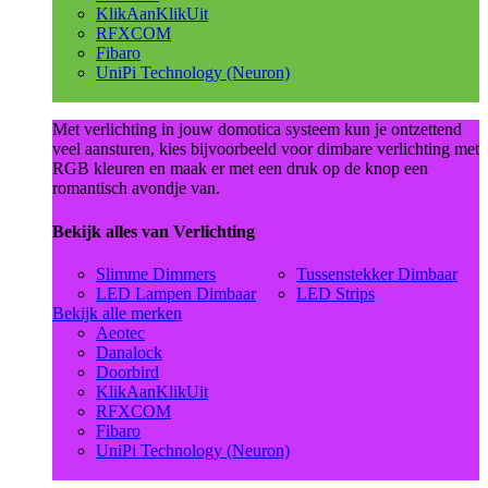
KlikAanKlikUit
RFXCOM
Fibaro
UniPi Technology (Neuron)
Met verlichting in jouw domotica systeem kun je ontzettend
veel aansturen, kies bijvoorbeeld voor dimbare verlichting met
RGB kleuren en maak er met een druk op de knop een
romantisch avondje van.
Bekijk alles van Verlichting
Slimme Dimmers
Tussenstekker Dimbaar
LED Lampen Dimbaar
LED Strips
Bekijk alle merken
Aeotec
Danalock
Doorbird
KlikAanKlikUit
RFXCOM
Fibaro
UniPi Technology (Neuron)