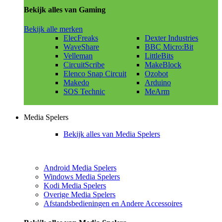
Bekijk alles van Gaming
Bekijk alle merken
ElecFreaks
Dexter Industries
WaveShare
BBC Micro:Bit
Velleman
LittleBits
CircuitScribe
MakeBlock
Elenco Snap Circuit
Ozobot
Makedo
Arduino
SOS Technic
MeArm
Media Spelers
Bekijk alles van Media Spelers
Android Media Spelers
Windows Media Spelers
Kodi Media Spelers
Overige Media Spelers
Afstandsbedieningen en Andere Accessoires