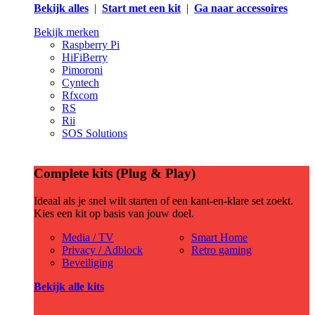
Bekijk alles
|
Start met een kit
|
Ga naar accessoires
Bekijk merken
Raspberry Pi
HiFiBerry
Pimoroni
Cyntech
Rfxcom
RS
Rii
SOS Solutions
Complete kits (Plug & Play)
Ideaal als je snel wilt starten of een kant-en-klare set zoekt.
Kies een kit op basis van jouw doel.
Media / TV
Smart Home
Privacy / Adblock
Retro gaming
Beveiliging
Bekijk alle kits