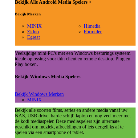
Bekijk Alle Android Media Spelers >
Bekijk Merken
MINIX
Himedia
Zidoo
Formuler
Egreat
Veelzijdige mini-PC's met een Windows besturings systeem.
ideale oplossing voor thin client en remote desktop. Plug en
Play boxen.
Bekijk Windows Media Spelers
Bekijk Windows Merken
MINIX
Bekijk alle soorten films, series en andere media vanaf uw
NAS, USB drive, harde schijf, laptop en nog veel meer met
de kodi mediaspeler. Deze mediaspelers zijn uitermate
geschikt om muziek, afbeeldingen of iets dergelijks af te
spelen via een smartphone of tablet.