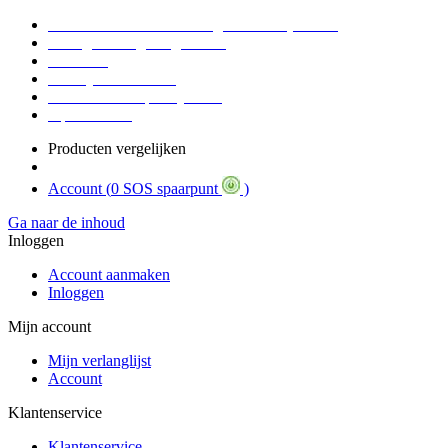
Voor 16:30 Besteld = Morgen in huis (werkdag)
90 dagen niet goed geld terug
Educatief
Zakelijke Voordelen
SOS Member spaarsysteem
Tips / BLOG
Producten vergelijken
Account (
0 SOS spaarpunt
)
Ga naar de inhoud
Inloggen
Account aanmaken
Inloggen
Mijn account
Mijn verlanglijst
Account
Klantenservice
Klantenservice