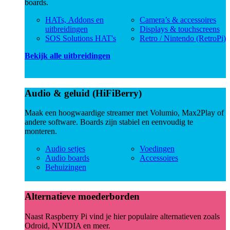
boards.
HATs, Addons en
Camera’s & accessoires
uitbreidingen
Displays & touchscreens
SOS Solutions HAT's
Retro / Nintendo (RetroPi)
Bekijk alle uitbreidingen
Audio & geluid (HiFiBerry)
Maak een hoogwaardige streamer met Volumio, Max2Play of
andere software. Boards zijn stabiel en eenvoudig te
monteren.
Audio setjes
Voedingen
Audio boards
Accessoires
Behuizingen
Alternatieve moederborden
Naast Raspberry Pi vind je hier populaire alternatieven zoals
Odroid, NVIDIA en meer.