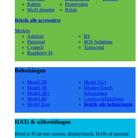
Kabels
Prototyping
Wi-Fi dongles
Relais
Bekijk alle accessoires
Merken
Adafruit
RS
Pimoroni
SOS Solutions
Cyntech
Transcend
Raspberry Pi
Behuizingen
Model 2B
Model 3A+
Model 3B
Display/Touch
Model 3B+
behuizingen
Model 4B
Camera behuizingen
Model Zero
Bekijk alle behuizingen
HATs & uitbreidingen
Breid je Pi uit met camera, display/touch, HATs of speciale