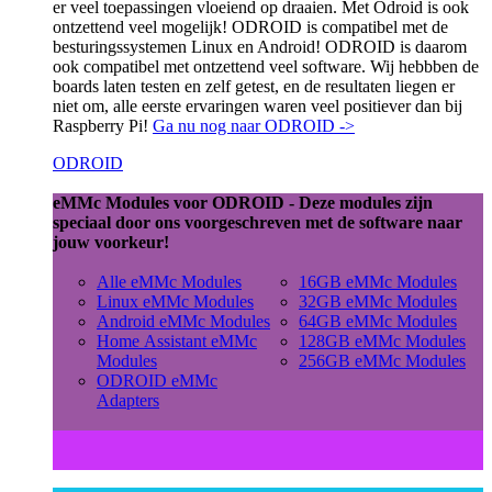
er veel toepassingen vloeiend op draaien. Met Odroid is ook
ontzettend veel mogelijk! ODROID is compatibel met de
besturingssystemen Linux en Android! ODROID is daarom
ook compatibel met ontzettend veel software. Wij hebbben de
boards laten testen en zelf getest, en de resultaten liegen er
niet om, alle eerste ervaringen waren veel positiever dan bij
Raspberry Pi!
Ga nu nog naar ODROID ->
ODROID
eMMc Modules voor ODROID - Deze modules zijn
speciaal door ons voorgeschreven met de software naar
jouw voorkeur!
Alle eMMc Modules
16GB eMMc Modules
Linux eMMc Modules
32GB eMMc Modules
Android eMMc Modules
64GB eMMc Modules
Home Assistant eMMc
128GB eMMc Modules
Modules
256GB eMMc Modules
ODROID eMMc
Adapters