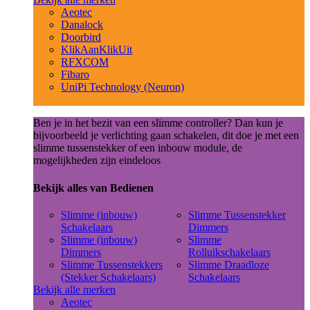
Aeotec
Danalock
Doorbird
KlikAanKlikUit
RFXCOM
Fibaro
UniPi Technology (Neuron)
Ben je in het bezit van een slimme controller? Dan kun je
bijvoorbeeld je verlichting gaan schakelen, dit doe je met een
slimme tussenstekker of een inbouw module, de
mogelijkheden zijn eindeloos
Bekijk alles van Bedienen
Slimme (inbouw)
Slimme Tussenstekker
Schakelaars
Dimmers
Slimme (inbouw)
Slimme
Dimmers
Rolluikschakelaars
Slimme Tussenstekkers
Slimme Draadloze
(Stekker Schakelaars)
Schakelaars
Bekijk alle merken
Aeotec