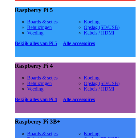
Raspberry Pi 5
Boards & setjes
Koeling
Behuizingen
Opslag (SD/USB)
Voeding
Kabels / HDMI
Bekijk alles van Pi 5
|
Alle accessoires
Raspberry Pi 4
Boards & setjes
Koeling
Behuizingen
Opslag (SD/USB)
Voeding
Kabels / HDMI
Bekijk alles van Pi 4
|
Alle accessoires
Raspberry Pi 3B+
Boards & setjes
Koeling