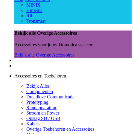
MINIX
Himedia
Rii
Tronsmart
Bekijk alle Overige Accessoires
Accessoires voor jouw Domotica systeem
Bekijk alle Overige Accessoires
Accessoires en Toebehoren
Bekijk Alles
Componenten
Draadloze Communicatie
Prototyping
Randapparatuur
Stroom en Power
Opslag SD / USB
Kabels
Overige Toebehoren en Accessoires