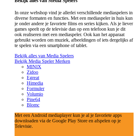
Bekijk alles van Media Spelers
In onze webshop vind je allerlei verschillende mediaspelers in
diverse formaten en functies. Met een mediaspeler in huis kun
je onder andere je favoriete films en series kijken. Als je liever
games speelt op de televisie dan op een telefoon kun je dit
ook realiseren met een mediaspeler. Ook kan het apparaat
gebruikt worden om muziek, afbeeldingen of iets dergelijks af
te spelen via een smartphone of tablet.
Bekijk alles van Media Spelers
Bekijk Media Speler Merken
MINIX
Zidoo
Egreat
Himedia
Formuler
Volumio
Pine64
Blomc
Met een Android mediaplayer kun je al je favoriete apps
downloaden via de Google Play Store en afspelen op je
Televisie.