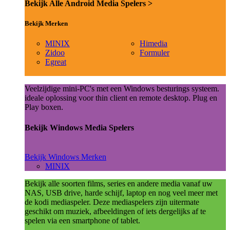
Bekijk Alle Android Media Spelers >
Bekijk Merken
MINIX
Himedia
Zidoo
Formuler
Egreat
Veelzijdige mini-PC's met een Windows besturings systeem.
ideale oplossing voor thin client en remote desktop. Plug en
Play boxen.
Bekijk Windows Media Spelers
Bekijk Windows Merken
MINIX
Bekijk alle soorten films, series en andere media vanaf uw
NAS, USB drive, harde schijf, laptop en nog veel meer met
de kodi mediaspeler. Deze mediaspelers zijn uitermate
geschikt om muziek, afbeeldingen of iets dergelijks af te
spelen via een smartphone of tablet.