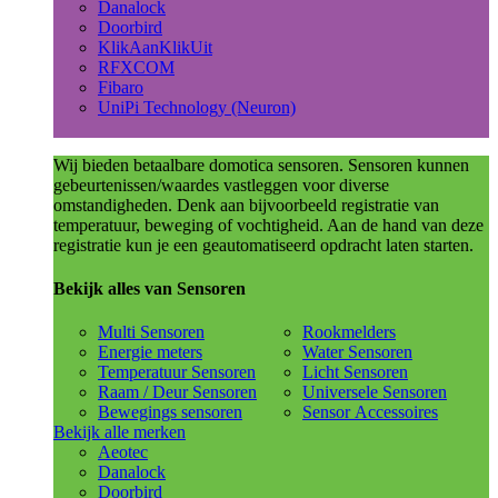
Danalock
Doorbird
KlikAanKlikUit
RFXCOM
Fibaro
UniPi Technology (Neuron)
Wij bieden betaalbare domotica sensoren. Sensoren kunnen
gebeurtenissen/waardes vastleggen voor diverse
omstandigheden. Denk aan bijvoorbeeld registratie van
temperatuur, beweging of vochtigheid. Aan de hand van deze
registratie kun je een geautomatiseerd opdracht laten starten.
Bekijk alles van Sensoren
Multi Sensoren
Rookmelders
Energie meters
Water Sensoren
Temperatuur Sensoren
Licht Sensoren
Raam / Deur Sensoren
Universele Sensoren
Bewegings sensoren
Sensor Accessoires
Bekijk alle merken
Aeotec
Danalock
Doorbird