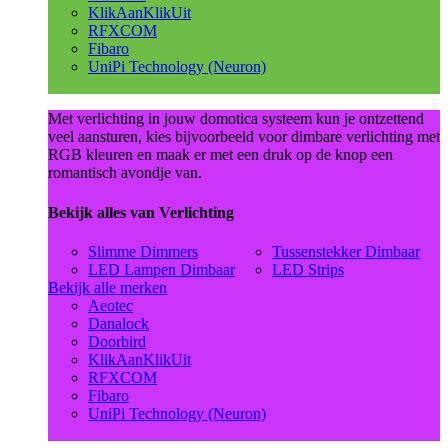
KlikAanKlikUit
RFXCOM
Fibaro
UniPi Technology (Neuron)
Met verlichting in jouw domotica systeem kun je ontzettend
veel aansturen, kies bijvoorbeeld voor dimbare verlichting met
RGB kleuren en maak er met een druk op de knop een
romantisch avondje van.
Bekijk alles van Verlichting
Slimme Dimmers
Tussenstekker Dimbaar
LED Lampen Dimbaar
LED Strips
Bekijk alle merken
Aeotec
Danalock
Doorbird
KlikAanKlikUit
RFXCOM
Fibaro
UniPi Technology (Neuron)