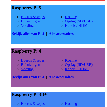
Raspberry Pi 5
Boards & setjes
Koeling
Behuizingen
Opslag (SD/USB)
Voeding
Kabels / HDMI
Bekijk alles van Pi 5
|
Alle accessoires
Raspberry Pi 4
Boards & setjes
Koeling
Behuizingen
Opslag (SD/USB)
Voeding
Kabels / HDMI
Bekijk alles van Pi 4
|
Alle accessoires
Raspberry Pi 3B+
Boards & setjes
Koeling