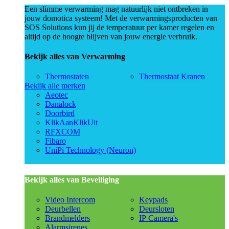
Een slimme verwarming mag natuurlijk niet ontbreken in
jouw domotica systeem! Met de verwarmingsproducten van
SOS Solutions kun jij de temperatuur per kamer regelen en
altijd op de hoogte blijven van jouw energie verbruik.
Bekijk alles van Verwarming
Thermostaten
Thermostaat Kranen
Bekijk alle merken
Aeotec
Danalock
Doorbird
KlikAanKlikUit
RFXCOM
Fibaro
UniPi Technology (Neuron)
Bekijk alles van Beveiliging
Video Intercom
Keypads
Deurbellen
Deursloten
Brandmelders
IP Camera's
Alarmsirenes