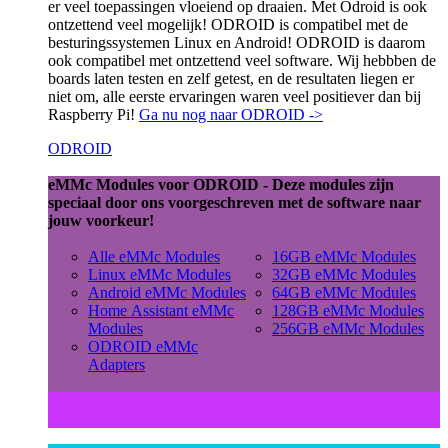
er veel toepassingen vloeiend op draaien. Met Odroid is ook
ontzettend veel mogelijk! ODROID is compatibel met de
besturingssystemen Linux en Android! ODROID is daarom
ook compatibel met ontzettend veel software. Wij hebbben de
boards laten testen en zelf getest, en de resultaten liegen er
niet om, alle eerste ervaringen waren veel positiever dan bij
Raspberry Pi!
Ga nu nog naar ODROID ->
ODROID
eMMc Modules voor ODROID - Deze modules zijn
speciaal door ons voorgeschreven met de software naar
jouw voorkeur!
Alle eMMc Modules
16GB eMMc Modules
Linux eMMc Modules
32GB eMMc Modules
Android eMMc Modules
64GB eMMc Modules
Home Assistant eMMc
128GB eMMc Modules
Modules
256GB eMMc Modules
ODROID eMMc
Adapters