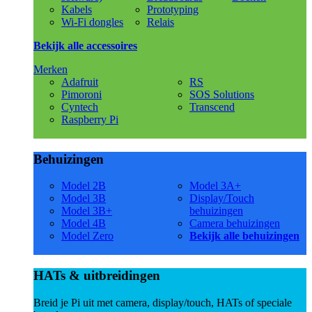
Kabels
Prototyping
Wi-Fi dongles
Relais
Bekijk alle accessoires
Merken
Adafruit
RS
Pimoroni
SOS Solutions
Cyntech
Transcend
Raspberry Pi
Behuizingen
Model 2B
Model 3A+
Model 3B
Display/Touch
Model 3B+
behuizingen
Model 4B
Camera behuizingen
Model Zero
Bekijk alle behuizingen
HATs & uitbreidingen
Breid je Pi uit met camera, display/touch, HATs of speciale