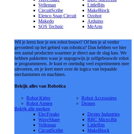
Velleman
LittleBits
CircuitScribe
MakeBlock
Elenco Snap Circuit
Ozobot
Makedo
Arduino
SOS Technic
MeArm
Wil je leren hoe je een robot bouwt? Of ben je al verder
gevorderd op het gebied van robotica? Dan hebben we hier
een aantal producten waarmee je direct aan de slag kan. We
hebben pakketten waar je stapsgewijs je zelfgebouwde robot
te programmeren. Je kunt er oneindig veel experimenten mee
uitvoeren, en je leert meer over de logica van bepaalde
mechanismen en machines.
Bekijk alles van Robotica
Robot Kitjes
Robot Accessoires
Robot Armen
Drones
Bekijk alle merken
ElecFreaks
Dexter Industries
WaveShare
BBC Micro:Bit
Velleman
LittleBits
CircuitScribe
MakeBlock