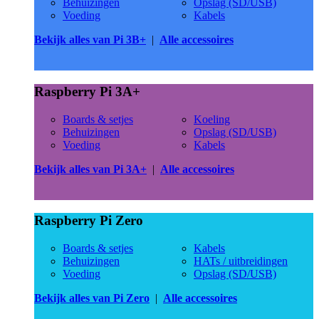
Behuizingen
Opslag (SD/USB)
Voeding
Kabels
Bekijk alles van Pi 3B+
|
Alle accessoires
Raspberry Pi 3A+
Boards & setjes
Koeling
Behuizingen
Opslag (SD/USB)
Voeding
Kabels
Bekijk alles van Pi 3A+
|
Alle accessoires
Raspberry Pi Zero
Boards & setjes
Kabels
Behuizingen
HATs / uitbreidingen
Voeding
Opslag (SD/USB)
Bekijk alles van Pi Zero
|
Alle accessoires