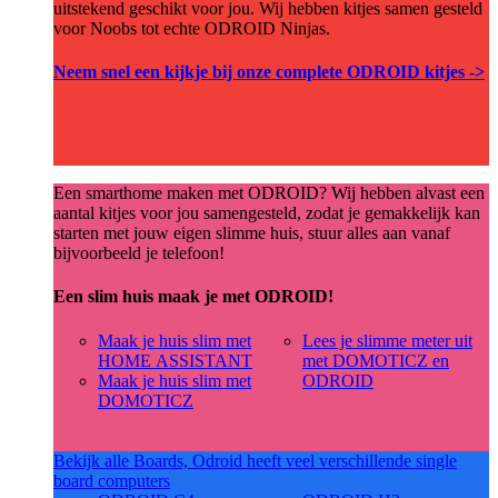
uitstekend geschikt voor jou. Wij hebben kitjes samen gesteld
voor Noobs tot echte ODROID Ninjas.
Neem snel een kijkje bij onze complete ODROID kitjes ->
Een smarthome maken met ODROID? Wij hebben alvast een
aantal kitjes voor jou samengesteld, zodat je gemakkelijk kan
starten met jouw eigen slimme huis, stuur alles aan vanaf
bijvoorbeeld je telefoon!
Een slim huis maak je met ODROID!
Maak je huis slim met
Lees je slimme meter uit
HOME ASSISTANT
met DOMOTICZ en
Maak je huis slim met
ODROID
DOMOTICZ
Bekijk alle Boards, Odroid heeft veel verschillende single
board computers