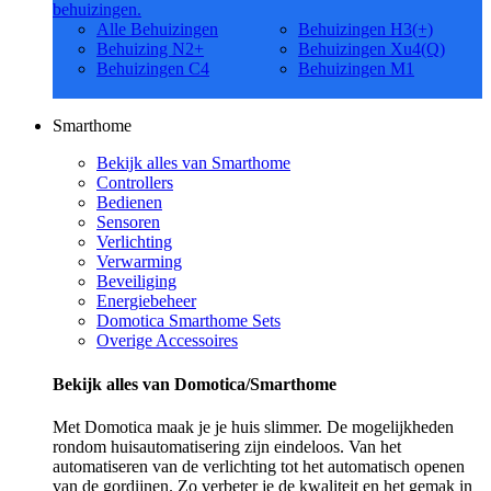
behuizingen.
Alle Behuizingen
Behuizingen H3(+)
Behuizing N2+
Behuizingen Xu4(Q)
Behuizingen C4
Behuizingen M1
Smarthome
Bekijk alles van Smarthome
Controllers
Bedienen
Sensoren
Verlichting
Verwarming
Beveiliging
Energiebeheer
Domotica Smarthome Sets
Overige Accessoires
Bekijk alles van Domotica/Smarthome
Met Domotica maak je je huis slimmer. De mogelijkheden
rondom huisautomatisering zijn eindeloos. Van het
automatiseren van de verlichting tot het automatisch openen
van de gordijnen. Zo verbeter je de kwaliteit en het gemak in