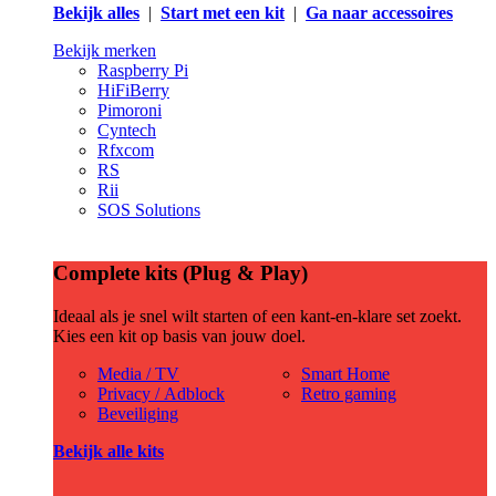
Bekijk alles
|
Start met een kit
|
Ga naar accessoires
Bekijk merken
Raspberry Pi
HiFiBerry
Pimoroni
Cyntech
Rfxcom
RS
Rii
SOS Solutions
Complete kits (Plug & Play)
Ideaal als je snel wilt starten of een kant-en-klare set zoekt.
Kies een kit op basis van jouw doel.
Media / TV
Smart Home
Privacy / Adblock
Retro gaming
Beveiliging
Bekijk alle kits