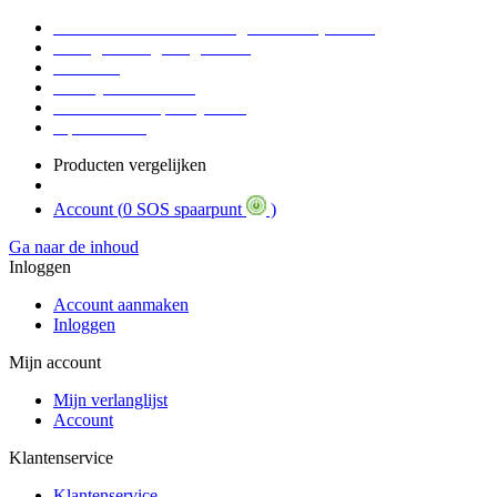
Voor 16:30 Besteld = Morgen in huis (werkdag)
90 dagen niet goed geld terug
Educatief
Zakelijke Voordelen
SOS Member spaarsysteem
Tips / BLOG
Producten vergelijken
Account (
0 SOS spaarpunt
)
Ga naar de inhoud
Inloggen
Account aanmaken
Inloggen
Mijn account
Mijn verlanglijst
Account
Klantenservice
Klantenservice