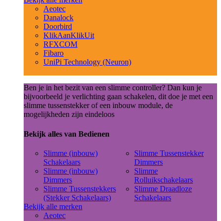
Aeotec
Danalock
Doorbird
KlikAanKlikUit
RFXCOM
Fibaro
UniPi Technology (Neuron)
Ben je in het bezit van een slimme controller? Dan kun je
bijvoorbeeld je verlichting gaan schakelen, dit doe je met een
slimme tussenstekker of een inbouw module, de
mogelijkheden zijn eindeloos
Bekijk alles van Bedienen
Slimme (inbouw)
Slimme Tussenstekker
Schakelaars
Dimmers
Slimme (inbouw)
Slimme
Dimmers
Rolluikschakelaars
Slimme Tussenstekkers
Slimme Draadloze
(Stekker Schakelaars)
Schakelaars
Bekijk alle merken
Aeotec