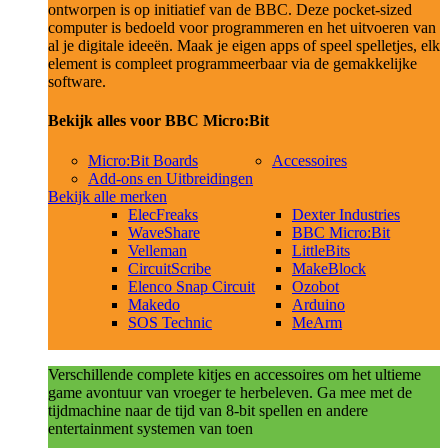
ontworpen is op initiatief van de BBC. Deze pocket-sized
computer is bedoeld voor programmeren en het uitvoeren van
al je digitale ideeën. Maak je eigen apps of speel spelletjes, elk
element is compleet programmeerbaar via de gemakkelijke
software.
Bekijk alles voor BBC Micro:Bit
Micro:Bit Boards
Accessoires
Add-ons en Uitbreidingen
Bekijk alle merken
ElecFreaks
Dexter Industries
WaveShare
BBC Micro:Bit
Velleman
LittleBits
CircuitScribe
MakeBlock
Elenco Snap Circuit
Ozobot
Makedo
Arduino
SOS Technic
MeArm
Verschillende complete kitjes en accessoires om het ultieme
game avontuur van vroeger te herbeleven. Ga mee met de
tijdmachine naar de tijd van 8-bit spellen en andere
entertainment systemen van toen