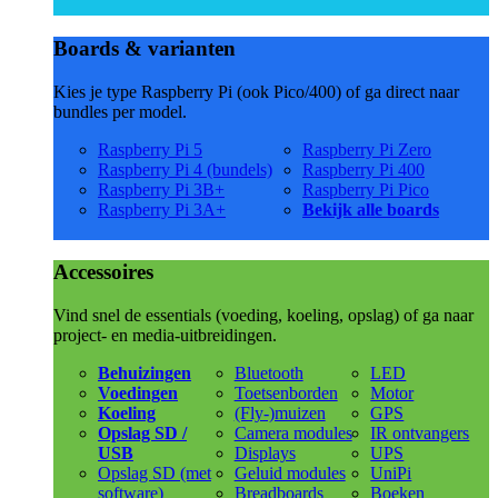
Boards & varianten
Kies je type Raspberry Pi (ook Pico/400) of ga direct naar
bundles per model.
Raspberry Pi 5
Raspberry Pi Zero
Raspberry Pi 4 (bundels)
Raspberry Pi 400
Raspberry Pi 3B+
Raspberry Pi Pico
Raspberry Pi 3A+
Bekijk alle boards
Accessoires
Vind snel de essentials (voeding, koeling, opslag) of ga naar
project- en media-uitbreidingen.
Behuizingen
Bluetooth
LED
Voedingen
Toetsenborden
Motor
Koeling
(Fly-)muizen
GPS
Opslag SD /
Camera modules
IR ontvangers
USB
Displays
UPS
Opslag SD (met
Geluid modules
UniPi
software)
Breadboards
Boeken