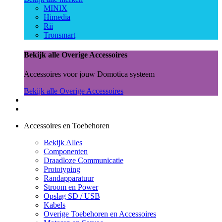
MINIX
Himedia
Rii
Tronsmart
Bekijk alle Overige Accessoires
Accessoires voor jouw Domotica systeem
Bekijk alle Overige Accessoires
Accessoires en Toebehoren
Bekijk Alles
Componenten
Draadloze Communicatie
Prototyping
Randapparatuur
Stroom en Power
Opslag SD / USB
Kabels
Overige Toebehoren en Accessoires