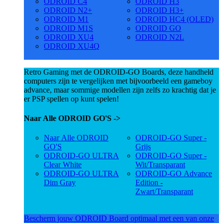
ODROID C4
ODROID H3
ODROID N2+
ODROID H3+
ODROID M1
ODROID HC4 (OLED)
ODROID M1S
ODROID GO
ODROID XU4
ODROID N2L
ODROID XU4Q
Retro Gaming met de ODROID-GO Boards, deze handheld
computers zijn te vergelijken met bijvoorbeeld een gameboy
advance, maar sommige modellen zijn zelfs zo krachtig dat je
er PSP spellen op kunt spelen!
Naar Alle ODROID GO'S ->
Naar Alle ODROID
ODROID-GO Super -
GO'S
Grijs
ODROID-GO ULTRA
ODROID-GO Super -
Clear White
Wit/Transparant
ODROID-GO ULTRA
ODROID-GO Advance
Dim Gray
Edition -
Zwart/Transparant
Bescherm jouw ODROID Board optimaal met een van onze