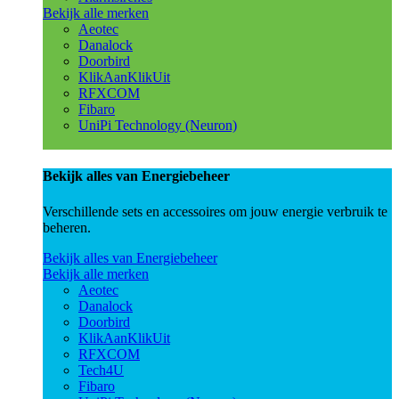
Bekijk alle merken
Aeotec
Danalock
Doorbird
KlikAanKlikUit
RFXCOM
Fibaro
UniPi Technology (Neuron)
Bekijk alles van Energiebeheer
Verschillende sets en accessoires om jouw energie verbruik te
beheren.
Bekijk alles van Energiebeheer
Bekijk alle merken
Aeotec
Danalock
Doorbird
KlikAanKlikUit
RFXCOM
Tech4U
Fibaro