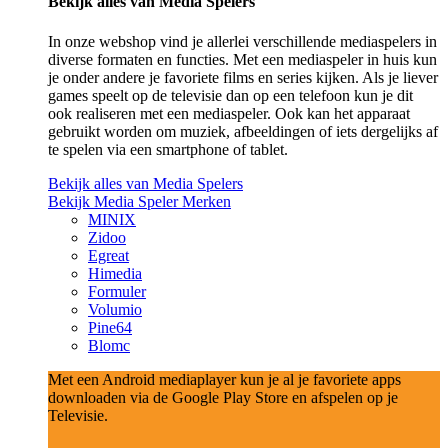
Bekijk alles van Media Spelers
In onze webshop vind je allerlei verschillende mediaspelers in
diverse formaten en functies. Met een mediaspeler in huis kun
je onder andere je favoriete films en series kijken. Als je liever
games speelt op de televisie dan op een telefoon kun je dit
ook realiseren met een mediaspeler. Ook kan het apparaat
gebruikt worden om muziek, afbeeldingen of iets dergelijks af
te spelen via een smartphone of tablet.
Bekijk alles van Media Spelers
Bekijk Media Speler Merken
MINIX
Zidoo
Egreat
Himedia
Formuler
Volumio
Pine64
Blomc
Met een Android mediaplayer kun je al je favoriete apps
downloaden via de Google Play Store en afspelen op je
Televisie.