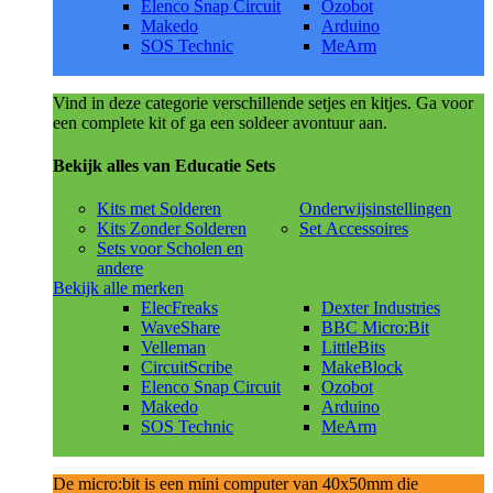
Elenco Snap Circuit
Ozobot
Makedo
Arduino
SOS Technic
MeArm
Vind in deze categorie verschillende setjes en kitjes. Ga voor
een complete kit of ga een soldeer avontuur aan.
Bekijk alles van Educatie Sets
Kits met Solderen
Onderwijsinstellingen
Kits Zonder Solderen
Set Accessoires
Sets voor Scholen en
andere
Bekijk alle merken
ElecFreaks
Dexter Industries
WaveShare
BBC Micro:Bit
Velleman
LittleBits
CircuitScribe
MakeBlock
Elenco Snap Circuit
Ozobot
Makedo
Arduino
SOS Technic
MeArm
De micro:bit is een mini computer van 40x50mm die