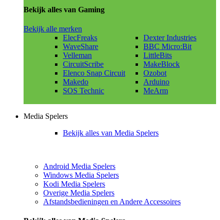
Bekijk alles van Gaming
Bekijk alle merken
ElecFreaks
Dexter Industries
WaveShare
BBC Micro:Bit
Velleman
LittleBits
CircuitScribe
MakeBlock
Elenco Snap Circuit
Ozobot
Makedo
Arduino
SOS Technic
MeArm
Media Spelers
Bekijk alles van Media Spelers
Android Media Spelers
Windows Media Spelers
Kodi Media Spelers
Overige Media Spelers
Afstandsbedieningen en Andere Accessoires