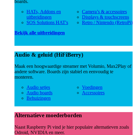
boards.
HATs, Addons en
Camera’s & accessoires
uitbreidingen
Displays & touchscreens
SOS Solutions HAT's
Retro / Nintendo (RetroPi)
Bekijk alle uitbreidingen
Audio & geluid (HiFiBerry)
Maak een hoogwaardige streamer met Volumio, Max2Play of
andere software. Boards zijn stabiel en eenvoudig te
monteren.
Audio setjes
Voedingen
Audio boards
Accessoires
Behuizingen
Alternatieve moederborden
Naast Raspberry Pi vind je hier populaire alternatieven zoals
Odroid, NVIDIA en meer.