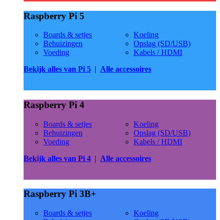
Raspberry Pi 5
Boards & setjes
Koeling
Behuizingen
Opslag (SD/USB)
Voeding
Kabels / HDMI
Bekijk alles van Pi 5
|
Alle accessoires
Raspberry Pi 4
Boards & setjes
Koeling
Behuizingen
Opslag (SD/USB)
Voeding
Kabels / HDMI
Bekijk alles van Pi 4
|
Alle accessoires
Raspberry Pi 3B+
Boards & setjes
Koeling