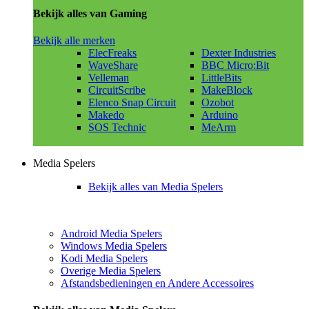
Bekijk alles van Gaming
Bekijk alle merken
ElecFreaks
Dexter Industries
WaveShare
BBC Micro:Bit
Velleman
LittleBits
CircuitScribe
MakeBlock
Elenco Snap Circuit
Ozobot
Makedo
Arduino
SOS Technic
MeArm
Media Spelers
Bekijk alles van Media Spelers
Android Media Spelers
Windows Media Spelers
Kodi Media Spelers
Overige Media Spelers
Afstandsbedieningen en Andere Accessoires