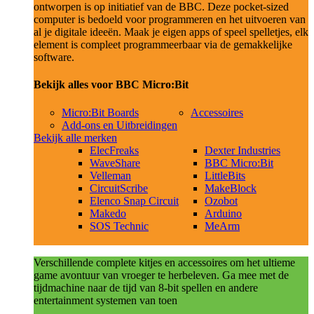
ontworpen is op initiatief van de BBC. Deze pocket-sized
computer is bedoeld voor programmeren en het uitvoeren van
al je digitale ideeën. Maak je eigen apps of speel spelletjes, elk
element is compleet programmeerbaar via de gemakkelijke
software.
Bekijk alles voor BBC Micro:Bit
Micro:Bit Boards
Accessoires
Add-ons en Uitbreidingen
Bekijk alle merken
ElecFreaks
Dexter Industries
WaveShare
BBC Micro:Bit
Velleman
LittleBits
CircuitScribe
MakeBlock
Elenco Snap Circuit
Ozobot
Makedo
Arduino
SOS Technic
MeArm
Verschillende complete kitjes en accessoires om het ultieme
game avontuur van vroeger te herbeleven. Ga mee met de
tijdmachine naar de tijd van 8-bit spellen en andere
entertainment systemen van toen