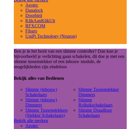
Aeotec
Danalock
Doorbird
KlikAanKlikUit
RFXCOM
Fibaro
UniPi Technology (Neuron)
Ben je in het bezit van een slimme controller? Dan kun je
bijvoorbeeld je verlichting gaan schakelen, dit doe je met een
slimme tussenstekker of een inbouw module, de
mogelijkheden zijn eindeloos
Bekijk alles van Bedienen
Slimme (inbouw)
Slimme Tussenstekker
Schakelaars
Dimmers
Slimme (inbouw)
Slimme
Dimmers
Rolluikschakelaars
Slimme Tussenstekkers
Slimme Draadloze
(Stekker Schakelaars)
Schakelaars
Bekijk alle merken
Aeotec