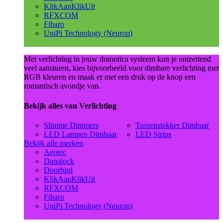
KlikAanKlikUit
RFXCOM
Fibaro
UniPi Technology (Neuron)
Met verlichting in jouw domotica systeem kun je ontzettend
veel aansturen, kies bijvoorbeeld voor dimbare verlichting met
RGB kleuren en maak er met een druk op de knop een
romantisch avondje van.
Bekijk alles van Verlichting
Slimme Dimmers
Tussenstekker Dimbaar
LED Lampen Dimbaar
LED Strips
Bekijk alle merken
Aeotec
Danalock
Doorbird
KlikAanKlikUit
RFXCOM
Fibaro
UniPi Technology (Neuron)