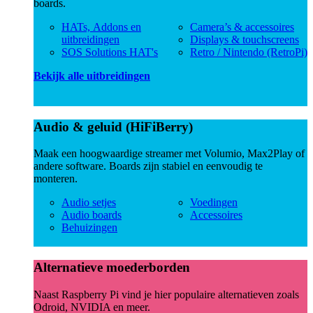
boards.
HATs, Addons en
Camera’s & accessoires
uitbreidingen
Displays & touchscreens
SOS Solutions HAT's
Retro / Nintendo (RetroPi)
Bekijk alle uitbreidingen
Audio & geluid (HiFiBerry)
Maak een hoogwaardige streamer met Volumio, Max2Play of
andere software. Boards zijn stabiel en eenvoudig te
monteren.
Audio setjes
Voedingen
Audio boards
Accessoires
Behuizingen
Alternatieve moederborden
Naast Raspberry Pi vind je hier populaire alternatieven zoals
Odroid, NVIDIA en meer.