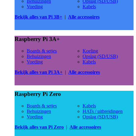
Behuizingen
Opslag (SD/USB)
Voeding
Kabels
Bekijk alles van Pi 3B+
|
Alle accessoires
Raspberry Pi 3A+
Boards & setjes
Koeling
Behuizingen
Opslag (SD/USB)
Voeding
Kabels
Bekijk alles van Pi 3A+
|
Alle accessoires
Raspberry Pi Zero
Boards & setjes
Kabels
Behuizingen
HATs / uitbreidingen
Voeding
Opslag (SD/USB)
Bekijk alles van Pi Zero
|
Alle accessoires