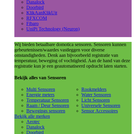
Danalock
Doorbird
KlikAanKlikUit
RFXCOM
Fibaro
UniPi Technology (Neuron)
Wij bieden betaalbare domotica sensoren. Sensoren kunnen
gebeurtenissen/waardes vastleggen voor diverse
omstandigheden. Denk aan bijvoorbeeld registratie van
temperatuur, beweging of vochtigheid. Aan de hand van deze
registratie kun je een geautomatiseerd opdracht laten starten.
Bekijk alles van Sensoren
Multi Sensoren
Rookmelders
Energie meters
Water Sensoren
Temperatuur Sensoren
Licht Sensoren
Raam / Deur Sensoren
Universele Sensoren
Bewegings sensoren
Sensor Accessoires
Bekijk alle merken
Aeotec
Danalock
Doorbird