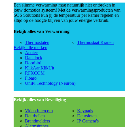
Een slimme verwarming mag natuurlijk niet ontbreken in
jouw domotica systeem! Met de verwarmingsproducten van
SOS Solutions kun jij de temperatuur per kamer regelen en
altijd op de hoogte blijven van jouw energie verbruik.
Bekijk alles van Verwarming
Thermostaten
Thermostaat Kranen
Bekijk alle merken
Aeotec
Danalock
Doorbird
KlikAanKlikUit
RFXCOM
Fibaro
UniPi Technology (Neuron)
Bekijk alles van Beveiliging
Video Intercom
Keypads
Deurbellen
Deursloten
Brandmelders
IP Camera's
Alarmsirenes