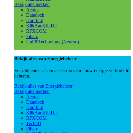
Bekijk alle merken
Aeotec
Danalock
Doorbird
KlikAanKlikUit
RFXCOM
Fibaro
UniPi Technology (Neuron)
Bekijk alles van Energiebeheer
Verschillende sets en accessoires om jouw energie verbruik te
beheren.
Bekijk alles van Energiebeheer
Bekijk alle merken
Aeotec
Danalock
Doorbird
KlikAanKlikUit
RFXCOM
Tech4U
Fibaro