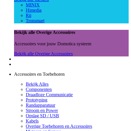
MINIX
Himedia
Rii
Tronsmart
Bekijk alle Overige Accessoires
Accessoires voor jouw Domotica systeem
Bekijk alle Overige Accessoires
Accessoires en Toebehoren
Bekijk Alles
Componenten
Draadloze Communicatie
Prototyping
Randapparatuur
Stroom en Power
Opslag SD / USB
Kabels
Overige Toebehoren en Accessoires