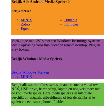
Bekijk Alle Android Media Spelers >
Bekijk Merken
MINIX
Himedia
Zidoo
Formuler
Egreat
Veelzijdige mini-PC's met een Windows besturings systeem.
ideale oplossing voor thin client en remote desktop. Plug en
Play boxen.
Bekijk Windows Media Spelers
Bekijk Windows Merken
MINIX
Bekijk alle soorten films, series en andere media vanaf uw
NAS, USB drive, harde schijf, laptop en nog veel meer met
de kodi mediaspeler. Deze mediaspelers zijn uitermate
geschikt om muziek, afbeeldingen of iets dergelijks af te
spelen via een smartphone of tablet.