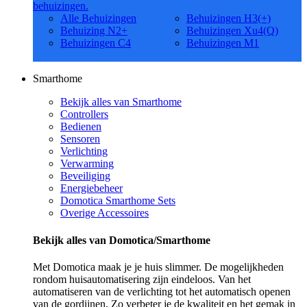
behuizingen.
Alle Behuizingen
Behuizingen H3(+)
Behuizing N2+
Behuizingen Xu4(Q)
Behuizingen C4
Behuizingen M1
Smarthome
Bekijk alles van Smarthome
Controllers
Bedienen
Sensoren
Verlichting
Verwarming
Beveiliging
Energiebeheer
Domotica Smarthome Sets
Overige Accessoires
Bekijk alles van Domotica/Smarthome
Met Domotica maak je je huis slimmer. De mogelijkheden
rondom huisautomatisering zijn eindeloos. Van het
automatiseren van de verlichting tot het automatisch openen
van de gordijnen. Zo verbeter je de kwaliteit en het gemak in