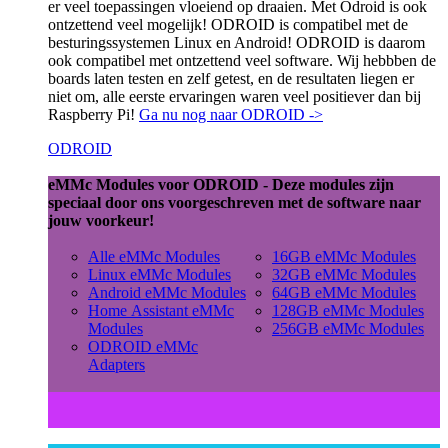
er veel toepassingen vloeiend op draaien. Met Odroid is ook
ontzettend veel mogelijk! ODROID is compatibel met de
besturingssystemen Linux en Android! ODROID is daarom
ook compatibel met ontzettend veel software. Wij hebbben de
boards laten testen en zelf getest, en de resultaten liegen er
niet om, alle eerste ervaringen waren veel positiever dan bij
Raspberry Pi!
Ga nu nog naar ODROID ->
ODROID
eMMc Modules voor ODROID - Deze modules zijn
speciaal door ons voorgeschreven met de software naar
jouw voorkeur!
Alle eMMc Modules
16GB eMMc Modules
Linux eMMc Modules
32GB eMMc Modules
Android eMMc Modules
64GB eMMc Modules
Home Assistant eMMc
128GB eMMc Modules
Modules
256GB eMMc Modules
ODROID eMMc
Adapters