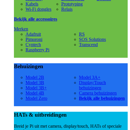
Kabels
Prototyping
Wi-Fi dongles
Relais
Bekijk alle accessoires
Merken
Adafruit
RS
Pimoroni
SOS Solutions
Cyntech
Transcend
Raspberry Pi
Behuizingen
Model 2B
Model 3A+
Model 3B
Display/Touch
Model 3B+
behuizingen
Model 4B
Camera behuizingen
Model Zero
Bekijk alle behuizingen
HATs & uitbreidingen
Breid je Pi uit met camera, display/touch, HATs of speciale