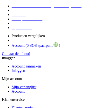
Voor 16:30 Besteld = Morgen in huis (werkdag)
90 dagen niet goed geld terug
Educatief
Zakelijke Voordelen
SOS Member spaarsysteem
Tips / BLOG
Producten vergelijken
Account (
0 SOS spaarpunt
)
Ga naar de inhoud
Inloggen
Account aanmaken
Inloggen
Mijn account
Mijn verlanglijst
Account
Klantenservice
Klantenservice