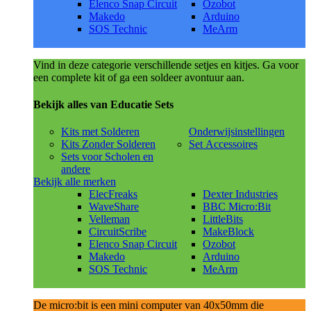
Elenco Snap Circuit
Ozobot
Makedo
Arduino
SOS Technic
MeArm
Vind in deze categorie verschillende setjes en kitjes. Ga voor
een complete kit of ga een soldeer avontuur aan.
Bekijk alles van Educatie Sets
Kits met Solderen
Onderwijsinstellingen
Kits Zonder Solderen
Set Accessoires
Sets voor Scholen en
andere
Bekijk alle merken
ElecFreaks
Dexter Industries
WaveShare
BBC Micro:Bit
Velleman
LittleBits
CircuitScribe
MakeBlock
Elenco Snap Circuit
Ozobot
Makedo
Arduino
SOS Technic
MeArm
De micro:bit is een mini computer van 40x50mm die