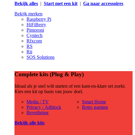
Bekijk alles
|
Start met een kit
|
Ga naar accessoires
Bekijk merken
Raspberry Pi
HiFiBerry
Pimoroni
Cyntech
Rfxcom
RS
Rii
SOS Solutions
Complete kits (Plug & Play)
Ideaal als je snel wilt starten of een kant-en-klare set zoekt.
Kies een kit op basis van jouw doel.
Media / TV
Smart Home
Privacy / Adblock
Retro gaming
Beveiliging
Bekijk alle kits