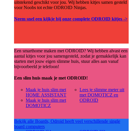
uitstekend geschikt voor jou. Wij hebben kitjes samen gesteld
voor Noobs tot echte ODROID Ninjas.
Neem snel een kijkje bij onze complete ODROID kitjes ->
Een smarthome maken met ODROID? Wij hebben alvast een
aantal kitjes voor jou samengesteld, zodat je gemakkelijk kan
starten met jouw eigen slimme huis, stuur alles aan vanaf
bijvoorbeeld je telefoon!
Een slim huis maak je met ODROID!
Maak je huis slim met
Lees je slimme meter uit
HOME ASSISTANT
met DOMOTICZ en
Maak je huis slim met
ODROID
DOMOTICZ
Bekijk alle Boards, Odroid heeft veel verschillende single
board computers