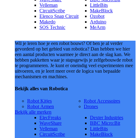
Velleman
LittleBits
CircuitScribe
MakeBlock
Elenco Snap Circuit
Ozobot
Makedo
Arduino
SOS Technic
MeArm
Wil je leren hoe je een robot bouwt? Of ben je al verder
gevorderd op het gebied van robotica? Dan hebben we hier
een aantal producten waarmee je direct aan de slag kan. We
hebben pakketten waar je stapsgewijs je zelfgebouwde robot
te programmeren. Je kunt er oneindig veel experimenten mee
uitvoeren, en je leert meer over de logica van bepaalde
mechanismen en machines.
Bekijk alles van Robotica
Robot Kitjes
Robot Accessoires
Robot Armen
Drones
Bekijk alle merken
ElecFreaks
Dexter Industries
WaveShare
BBC Micro:Bit
Velleman
LittleBits
CircuitScribe
MakeBlock