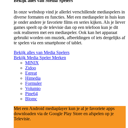
Bekijk alles van Media Spelers
In onze webshop vind je allerlei verschillende mediaspelers in
diverse formaten en functies. Met een mediaspeler in huis kun
je onder andere je favoriete films en series kijken. Als je liever
games speelt op de televisie dan op een telefoon kun je dit
ook realiseren met een mediaspeler. Ook kan het apparaat
gebruikt worden om muziek, afbeeldingen of iets dergelijks af
te spelen via een smartphone of tablet.
Bekijk alles van Media Spelers
Bekijk Media Speler Merken
MINIX
Zidoo
Egreat
Himedia
Formuler
Volumio
Pine64
Blomc
Met een Android mediaplayer kun je al je favoriete apps
downloaden via de Google Play Store en afspelen op je
Televisie.