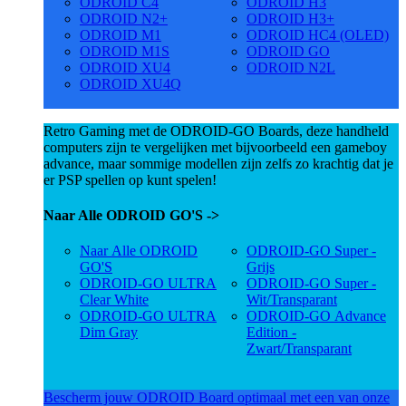
ODROID C4
ODROID H3
ODROID N2+
ODROID H3+
ODROID M1
ODROID HC4 (OLED)
ODROID M1S
ODROID GO
ODROID XU4
ODROID N2L
ODROID XU4Q
Retro Gaming met de ODROID-GO Boards, deze handheld
computers zijn te vergelijken met bijvoorbeeld een gameboy
advance, maar sommige modellen zijn zelfs zo krachtig dat je
er PSP spellen op kunt spelen!
Naar Alle ODROID GO'S ->
Naar Alle ODROID
ODROID-GO Super -
GO'S
Grijs
ODROID-GO ULTRA
ODROID-GO Super -
Clear White
Wit/Transparant
ODROID-GO ULTRA
ODROID-GO Advance
Dim Gray
Edition -
Zwart/Transparant
Bescherm jouw ODROID Board optimaal met een van onze