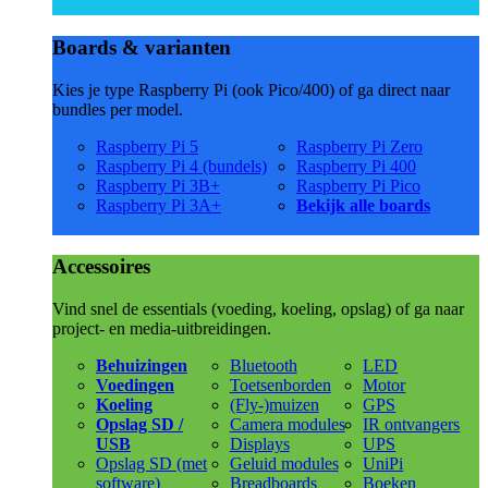
Boards & varianten
Kies je type Raspberry Pi (ook Pico/400) of ga direct naar
bundles per model.
Raspberry Pi 5
Raspberry Pi Zero
Raspberry Pi 4 (bundels)
Raspberry Pi 400
Raspberry Pi 3B+
Raspberry Pi Pico
Raspberry Pi 3A+
Bekijk alle boards
Accessoires
Vind snel de essentials (voeding, koeling, opslag) of ga naar
project- en media-uitbreidingen.
Behuizingen
Bluetooth
LED
Voedingen
Toetsenborden
Motor
Koeling
(Fly-)muizen
GPS
Opslag SD /
Camera modules
IR ontvangers
USB
Displays
UPS
Opslag SD (met
Geluid modules
UniPi
software)
Breadboards
Boeken