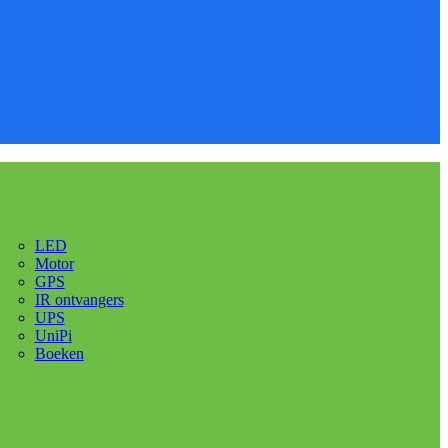
LED
Motor
GPS
IR ontvangers
UPS
UniPi
Boeken