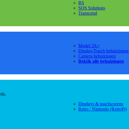
RS
SOS Solutions
Transcend
Model 3A+
Display/Touch behuizingen
Camera behuizingen
Bekijk alle behuizingen
rds.
Displays & touchscreens
Retro / Nintendo (RetroPi)