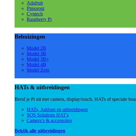
Adafruit
Pimoroni
Cyntech
Raspberry Pi
Behuizingen
Model 2B
Model 3B
Model 3B+
Model 4B
Model Zero
HATs & uitbreidingen
Breid je Pi uit met camera, display/touch, HATs of speciale boa
HATs, Addons en uitbreidingen
SOS Solutions HAT's
Camera’s & accessoires
Bekijk alle uitbreidingen