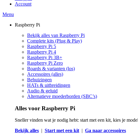
Account
Menu
Raspberry Pi
Bekijk alles van Raspberry Pi
Complete kits (Plug & Play)
Raspberry Pi 5
Raspberry Pi 4
Raspberry Pi 3B+
Raspberry Pi Zero
Boards & varianten (los)
Accessoires (alles)
Behuizingen
HATs & uitbreidingen
Audio & geluid
Alternatieve moederborden (SBC’s)
Alles voor Raspberry Pi
Sneller vinden wat je nodig hebt: start met een kit, kies je mod
Bekijk alles
|
Start met een kit
|
Ga naar accessoires