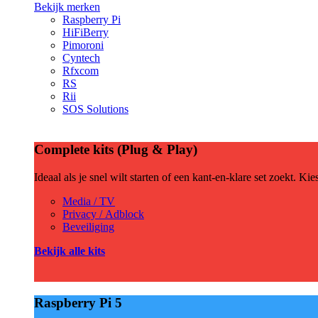
Bekijk merken
Raspberry Pi
HiFiBerry
Pimoroni
Cyntech
Rfxcom
RS
Rii
SOS Solutions
Complete kits (Plug & Play)
Ideaal als je snel wilt starten of een kant-en-klare set zoekt. Ki
Media / TV
Privacy / Adblock
Beveiliging
Bekijk alle kits
Raspberry Pi 5