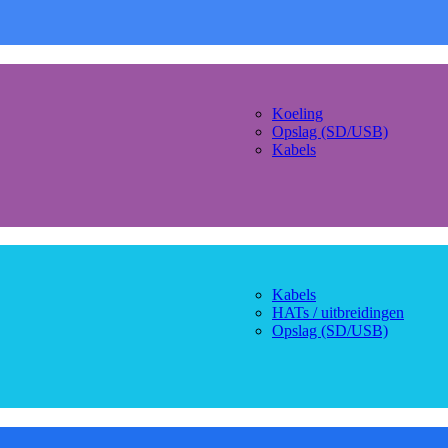
Koeling
Opslag (SD/USB)
Kabels
Kabels
HATs / uitbreidingen
Opslag (SD/USB)