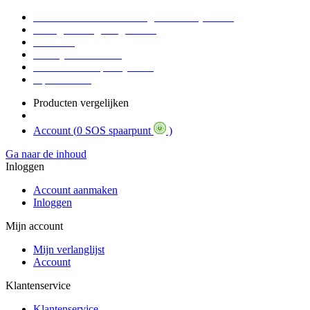
Voor 16:30 Besteld = Morgen in huis (werkdag)
90 dagen niet goed geld terug
Educatief
Zakelijke Voordelen
SOS Member spaarsysteem
Tips / BLOG
Producten vergelijken
Account (
0 SOS spaarpunt
)
Ga naar de inhoud
Inloggen
Account aanmaken
Inloggen
Mijn account
Mijn verlanglijst
Account
Klantenservice
Klantenservice