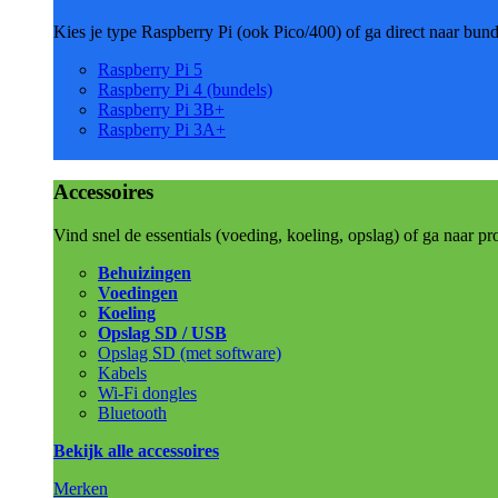
Kies je type Raspberry Pi (ook Pico/400) of ga direct naar bun
Raspberry Pi 5
Raspberry Pi 4 (bundels)
Raspberry Pi 3B+
Raspberry Pi 3A+
Accessoires
Vind snel de essentials (voeding, koeling, opslag) of ga naar pr
Behuizingen
Voedingen
Koeling
Opslag SD / USB
Opslag SD (met software)
Kabels
Wi-Fi dongles
Bluetooth
Bekijk alle accessoires
Merken