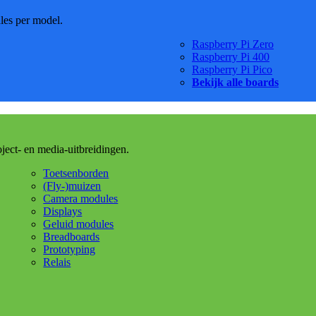
dles per model.
Raspberry Pi Zero
Raspberry Pi 400
Raspberry Pi Pico
Bekijk alle boards
oject- en media-uitbreidingen.
Toetsenborden
(Fly-)muizen
Camera modules
Displays
Geluid modules
Breadboards
Prototyping
Relais