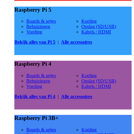
Raspberry Pi 5
Boards & setjes
Koeling
Behuizingen
Opslag (SD/USB)
Voeding
Kabels / HDMI
Bekijk alles van Pi 5
|
Alle accessoires
Raspberry Pi 4
Boards & setjes
Koeling
Behuizingen
Opslag (SD/USB)
Voeding
Kabels / HDMI
Bekijk alles van Pi 4
|
Alle accessoires
Raspberry Pi 3B+
Boards & setjes
Koeling