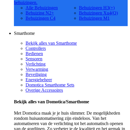
behuizingen.
Alle Behuizingen
Behuizingen H3(+)
Behuizing N2+
Behuizingen Xu4(Q)
Behuizingen C4
Behuizingen M1
Smarthome
Bekijk alles van Smarthome
Controllers
Bedienen
Sensoren
Verlichting
Verwarming
Beveiliging
Energiebeheer
Domotica Smarthome Sets
Overige Accessoires
Bekijk alles van Domotica/Smarthome
Met Domotica maak je je huis slimmer. De mogelijkheden
rondom huisautomatisering zijn eindeloos. Van het
automatiseren van de verlichting tot het automatisch openen
van de gordijnen. Zo verbeter je de kwaliteit en het gemak in