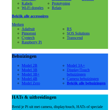
Kabels
Prototyping
Wi-Fi dongles
Relais
Bekijk alle accessoires
Merken
Adafruit
RS
Pimoroni
SOS Solutions
Cyntech
Transcend
Raspberry Pi
Behuizingen
Model 2B
Model 3A+
Model 3B
Display/Touch
Model 3B+
behuizingen
Model 4B
Camera behuizingen
Model Zero
Bekijk alle behuizingen
HATs & uitbreidingen
Breid je Pi uit met camera, display/touch, HATs of speciale