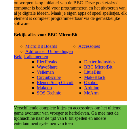
ontworpen is op initiatief van de BBC. Deze pocket-sized
computer is bedoeld voor programmeren en het uitvoeren van
al je digitale ideeën. Maak je eigen apps of speel spelletjes, elk
element is compleet programmeerbaar via de gemakkelijke
software.
Bekijk alles voor BBC Micro:Bit
Micro:Bit Boards
Accessoires
Add-ons en Uitbreidingen
Bekijk alle merken
ElecFreaks
Dexter Industries
WaveShare
BBC Micro:Bit
Velleman
LittleBits
CircuitScribe
MakeBlock
Elenco Snap Circuit
Ozobot
Makedo
Arduino
SOS Technic
MeArm
Verschillende complete kitjes en accessoires om het ultieme
game avontuur van vroeger te herbeleven. Ga mee met de
tijdmachine naar de tijd van 8-bit spellen en andere
entertainment systemen van toen