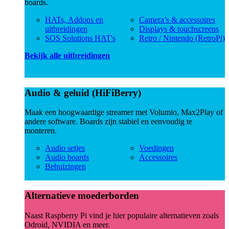
boards.
HATs, Addons en
Camera’s & accessoires
uitbreidingen
Displays & touchscreens
SOS Solutions HAT's
Retro / Nintendo (RetroPi)
Bekijk alle uitbreidingen
Audio & geluid (HiFiBerry)
Maak een hoogwaardige streamer met Volumio, Max2Play of
andere software. Boards zijn stabiel en eenvoudig te
monteren.
Audio setjes
Voedingen
Audio boards
Accessoires
Behuizingen
Alternatieve moederborden
Naast Raspberry Pi vind je hier populaire alternatieven zoals
Odroid, NVIDIA en meer.