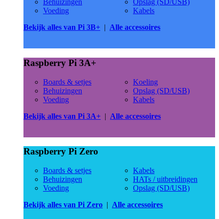
Behuizingen
Opslag (SD/USB)
Voeding
Kabels
Bekijk alles van Pi 3B+
|
Alle accessoires
Raspberry Pi 3A+
Boards & setjes
Koeling
Behuizingen
Opslag (SD/USB)
Voeding
Kabels
Bekijk alles van Pi 3A+
|
Alle accessoires
Raspberry Pi Zero
Boards & setjes
Kabels
Behuizingen
HATs / uitbreidingen
Voeding
Opslag (SD/USB)
Bekijk alles van Pi Zero
|
Alle accessoires