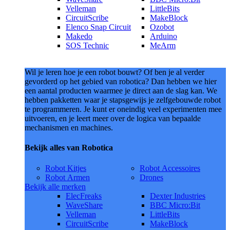
Velleman
LittleBits
CircuitScribe
MakeBlock
Elenco Snap Circuit
Ozobot
Makedo
Arduino
SOS Technic
MeArm
Wil je leren hoe je een robot bouwt? Of ben je al verder
gevorderd op het gebied van robotica? Dan hebben we hier
een aantal producten waarmee je direct aan de slag kan. We
hebben pakketten waar je stapsgewijs je zelfgebouwde robot
te programmeren. Je kunt er oneindig veel experimenten mee
uitvoeren, en je leert meer over de logica van bepaalde
mechanismen en machines.
Bekijk alles van Robotica
Robot Kitjes
Robot Accessoires
Robot Armen
Drones
Bekijk alle merken
ElecFreaks
Dexter Industries
WaveShare
BBC Micro:Bit
Velleman
LittleBits
CircuitScribe
MakeBlock