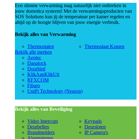
Een slimme verwarming mag natuurlijk niet ontbreken in
jouw domotica systeem! Met de verwarmingsproducten van
SOS Solutions kun jij de temperatuur per kamer regelen en
altijd op de hoogte blijven van jouw energie verbruik.
Bekijk alles van Verwarming
Thermostaten
Thermostaat Kranen
Bekijk alle merken
Aeotec
Danalock
Doorbird
KlikAanKlikUit
RFXCOM
Fibaro
UniPi Technology (Neuron)
Bekijk alles van Beveiliging
Video Intercom
Keypads
Deurbellen
Deursloten
Brandmelders
IP Camera's
Alarmsirenes