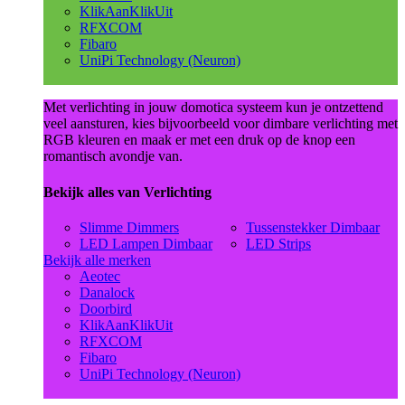
KlikAanKlikUit
RFXCOM
Fibaro
UniPi Technology (Neuron)
Met verlichting in jouw domotica systeem kun je ontzettend
veel aansturen, kies bijvoorbeeld voor dimbare verlichting met
RGB kleuren en maak er met een druk op de knop een
romantisch avondje van.
Bekijk alles van Verlichting
Slimme Dimmers
Tussenstekker Dimbaar
LED Lampen Dimbaar
LED Strips
Bekijk alle merken
Aeotec
Danalock
Doorbird
KlikAanKlikUit
RFXCOM
Fibaro
UniPi Technology (Neuron)