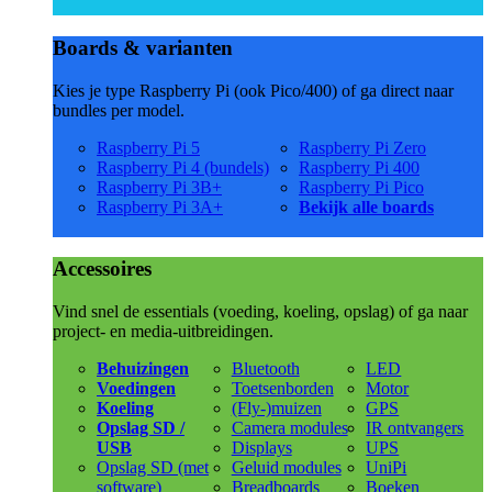
Boards & varianten
Kies je type Raspberry Pi (ook Pico/400) of ga direct naar
bundles per model.
Raspberry Pi 5
Raspberry Pi Zero
Raspberry Pi 4 (bundels)
Raspberry Pi 400
Raspberry Pi 3B+
Raspberry Pi Pico
Raspberry Pi 3A+
Bekijk alle boards
Accessoires
Vind snel de essentials (voeding, koeling, opslag) of ga naar
project- en media-uitbreidingen.
Behuizingen
Bluetooth
LED
Voedingen
Toetsenborden
Motor
Koeling
(Fly-)muizen
GPS
Opslag SD /
Camera modules
IR ontvangers
USB
Displays
UPS
Opslag SD (met
Geluid modules
UniPi
software)
Breadboards
Boeken