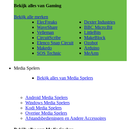
Bekijk alles van Gaming
Bekijk alle merken
ElecFreaks
Dexter Industries
WaveShare
BBC Micro:Bit
Velleman
LittleBits
CircuitScribe
MakeBlock
Elenco Snap Circuit
Ozobot
Makedo
Arduino
SOS Technic
MeArm
Media Spelers
Bekijk alles van Media Spelers
Android Media Spelers
Windows Media Spelers
Kodi Media Spelers
Overige Media Spelers
Afstandsbedieningen en Andere Accessoires