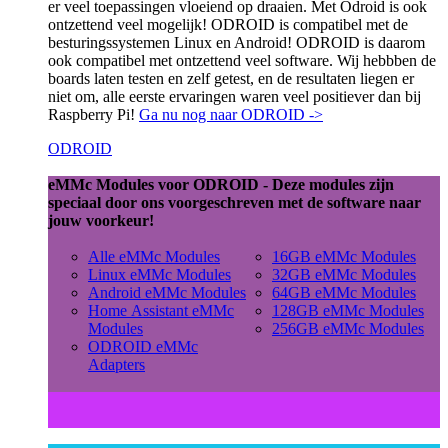
er veel toepassingen vloeiend op draaien. Met Odroid is ook
ontzettend veel mogelijk! ODROID is compatibel met de
besturingssystemen Linux en Android! ODROID is daarom
ook compatibel met ontzettend veel software. Wij hebbben de
boards laten testen en zelf getest, en de resultaten liegen er
niet om, alle eerste ervaringen waren veel positiever dan bij
Raspberry Pi!
Ga nu nog naar ODROID ->
ODROID
eMMc Modules voor ODROID - Deze modules zijn
speciaal door ons voorgeschreven met de software naar
jouw voorkeur!
Alle eMMc Modules
16GB eMMc Modules
Linux eMMc Modules
32GB eMMc Modules
Android eMMc Modules
64GB eMMc Modules
Home Assistant eMMc
128GB eMMc Modules
Modules
256GB eMMc Modules
ODROID eMMc
Adapters