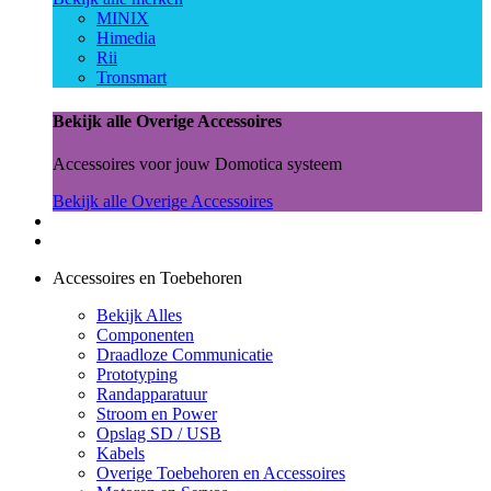
MINIX
Himedia
Rii
Tronsmart
Bekijk alle Overige Accessoires
Accessoires voor jouw Domotica systeem
Bekijk alle Overige Accessoires
Accessoires en Toebehoren
Bekijk Alles
Componenten
Draadloze Communicatie
Prototyping
Randapparatuur
Stroom en Power
Opslag SD / USB
Kabels
Overige Toebehoren en Accessoires