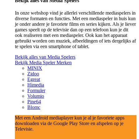
Bekijk alles van Media Spelers
In onze webshop vind je allerlei verschillende mediaspelers in
diverse formaten en functies. Met een mediaspeler in huis kun
je onder andere je favoriete films en series kijken. Als je liever
games speelt op de televisie dan op een telefoon kun je dit
ook realiseren met een mediaspeler. Ook kan het apparaat
gebruikt worden om muziek, afbeeldingen of iets dergelijks af
te spelen via een smartphone of tablet.
Bekijk alles van Media Spelers
Bekijk Media Speler Merken
MINIX
Zidoo
Egreat
Himedia
Formuler
Volumio
Pine64
Blomc
Met een Android mediaplayer kun je al je favoriete apps
downloaden via de Google Play Store en afspelen op je
Televisie.