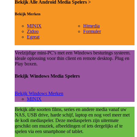
Bekijk Alle Android Media Spelers >
Bekijk Merken
MINIX
Himedia
Zidoo
Formuler
Egreat
Veelzijdige mini-PC's met een Windows besturings systeem.
ideale oplossing voor thin client en remote desktop. Plug en
Play boxen.
Bekijk Windows Media Spelers
Bekijk Windows Merken
MINIX
Bekijk alle soorten films, series en andere media vanaf uw
NAS, USB drive, harde schijf, laptop en nog veel meer met
de kodi mediaspeler. Deze mediaspelers zijn uitermate
geschikt om muziek, afbeeldingen of iets dergelijks af te
spelen via een smartphone of tablet.