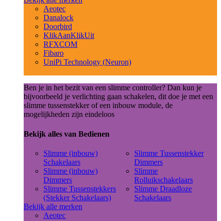
Aeotec
Danalock
Doorbird
KlikAanKlikUit
RFXCOM
Fibaro
UniPi Technology (Neuron)
Ben je in het bezit van een slimme controller? Dan kun je
bijvoorbeeld je verlichting gaan schakelen, dit doe je met een
slimme tussenstekker of een inbouw module, de
mogelijkheden zijn eindeloos
Bekijk alles van Bedienen
Slimme (inbouw)
Slimme Tussenstekker
Schakelaars
Dimmers
Slimme (inbouw)
Slimme
Dimmers
Rolluikschakelaars
Slimme Tussenstekkers
Slimme Draadloze
(Stekker Schakelaars)
Schakelaars
Bekijk alle merken
Aeotec