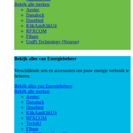
Bekijk alle merken
Aeotec
Danalock
Doorbird
KlikAanKlikUit
RFXCOM
Fibaro
UniPi Technology (Neuron)
Bekijk alles van Energiebeheer
Verschillende sets en accessoires om jouw energie verbruik te
beheren.
Bekijk alles van Energiebeheer
Bekijk alle merken
Aeotec
Danalock
Doorbird
KlikAanKlikUit
RFXCOM
Tech4U
Fibaro