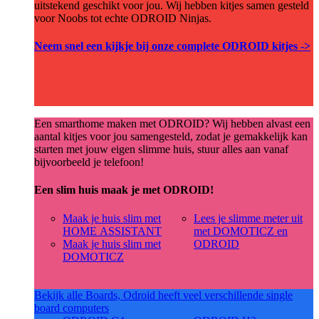
uitstekend geschikt voor jou. Wij hebben kitjes samen gesteld
voor Noobs tot echte ODROID Ninjas.
Neem snel een kijkje bij onze complete ODROID kitjes ->
Een smarthome maken met ODROID? Wij hebben alvast een
aantal kitjes voor jou samengesteld, zodat je gemakkelijk kan
starten met jouw eigen slimme huis, stuur alles aan vanaf
bijvoorbeeld je telefoon!
Een slim huis maak je met ODROID!
Maak je huis slim met
Lees je slimme meter uit
HOME ASSISTANT
met DOMOTICZ en
Maak je huis slim met
ODROID
DOMOTICZ
Bekijk alle Boards, Odroid heeft veel verschillende single
board computers