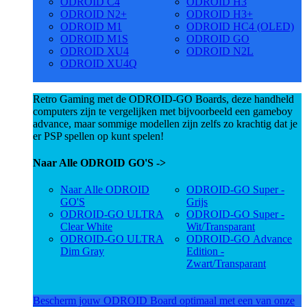
ODROID C4
ODROID H3
ODROID N2+
ODROID H3+
ODROID M1
ODROID HC4 (OLED)
ODROID M1S
ODROID GO
ODROID XU4
ODROID N2L
ODROID XU4Q
Retro Gaming met de ODROID-GO Boards, deze handheld
computers zijn te vergelijken met bijvoorbeeld een gameboy
advance, maar sommige modellen zijn zelfs zo krachtig dat je
er PSP spellen op kunt spelen!
Naar Alle ODROID GO'S ->
Naar Alle ODROID
ODROID-GO Super -
GO'S
Grijs
ODROID-GO ULTRA
ODROID-GO Super -
Clear White
Wit/Transparant
ODROID-GO ULTRA
ODROID-GO Advance
Dim Gray
Edition -
Zwart/Transparant
Bescherm jouw ODROID Board optimaal met een van onze