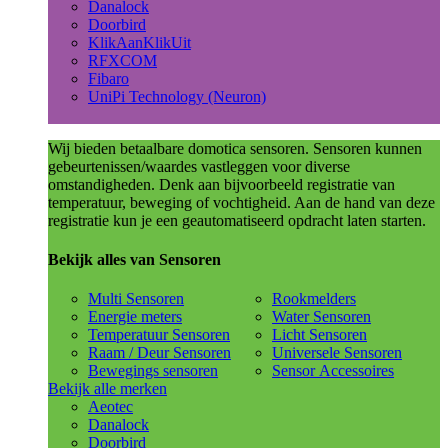
Danalock
Doorbird
KlikAanKlikUit
RFXCOM
Fibaro
UniPi Technology (Neuron)
Wij bieden betaalbare domotica sensoren. Sensoren kunnen
gebeurtenissen/waardes vastleggen voor diverse
omstandigheden. Denk aan bijvoorbeeld registratie van
temperatuur, beweging of vochtigheid. Aan de hand van deze
registratie kun je een geautomatiseerd opdracht laten starten.
Bekijk alles van Sensoren
Multi Sensoren
Rookmelders
Energie meters
Water Sensoren
Temperatuur Sensoren
Licht Sensoren
Raam / Deur Sensoren
Universele Sensoren
Bewegings sensoren
Sensor Accessoires
Bekijk alle merken
Aeotec
Danalock
Doorbird