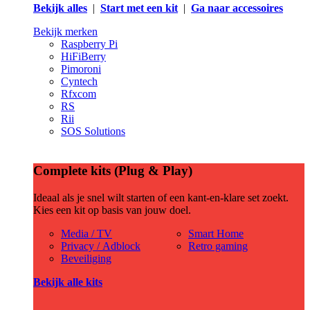
Bekijk alles
|
Start met een kit
|
Ga naar accessoires
Bekijk merken
Raspberry Pi
HiFiBerry
Pimoroni
Cyntech
Rfxcom
RS
Rii
SOS Solutions
Complete kits (Plug & Play)
Ideaal als je snel wilt starten of een kant-en-klare set zoekt.
Kies een kit op basis van jouw doel.
Media / TV
Smart Home
Privacy / Adblock
Retro gaming
Beveiliging
Bekijk alle kits