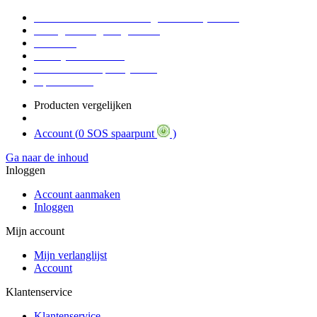
Voor 16:30 Besteld = Morgen in huis (werkdag)
90 dagen niet goed geld terug
Educatief
Zakelijke Voordelen
SOS Member spaarsysteem
Tips / BLOG
Producten vergelijken
Account (
0 SOS spaarpunt
)
Ga naar de inhoud
Inloggen
Account aanmaken
Inloggen
Mijn account
Mijn verlanglijst
Account
Klantenservice
Klantenservice