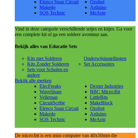
Elenco Snap Circuit
Ozobot
Makedo
Arduino
SOS Technic
MeArm
Vind in deze categorie verschillende setjes en kitjes. Ga voor
een complete kit of ga een soldeer avontuur aan.
Bekijk alles van Educatie Sets
Kits met Solderen
Onderwijsinstellingen
Kits Zonder Solderen
Set Accessoires
Sets voor Scholen en
andere
Bekijk alle merken
ElecFreaks
Dexter Industries
WaveShare
BBC Micro:Bit
Velleman
LittleBits
CircuitScribe
MakeBlock
Elenco Snap Circuit
Ozobot
Makedo
Arduino
SOS Technic
MeArm
De micro:bit is een mini computer van 40x50mm die