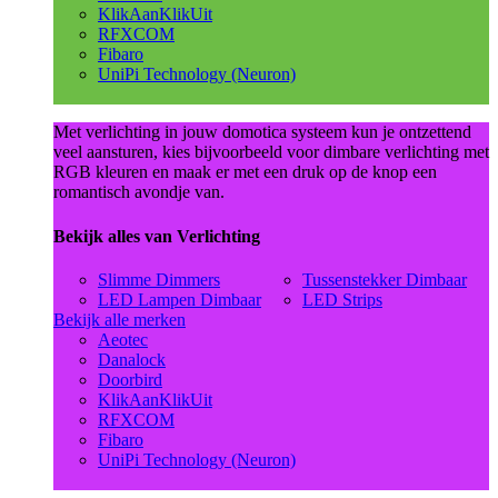
KlikAanKlikUit
RFXCOM
Fibaro
UniPi Technology (Neuron)
Met verlichting in jouw domotica systeem kun je ontzettend
veel aansturen, kies bijvoorbeeld voor dimbare verlichting met
RGB kleuren en maak er met een druk op de knop een
romantisch avondje van.
Bekijk alles van Verlichting
Slimme Dimmers
Tussenstekker Dimbaar
LED Lampen Dimbaar
LED Strips
Bekijk alle merken
Aeotec
Danalock
Doorbird
KlikAanKlikUit
RFXCOM
Fibaro
UniPi Technology (Neuron)