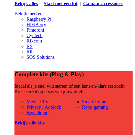
Bekijk alles
|
Start met een kit
|
Ga naar accessoires
Bekijk merken
Raspberry Pi
HiFiBerry
Pimoroni
Cyntech
Rfxcom
RS
Rii
SOS Solutions
Complete kits (Plug & Play)
Ideaal als je snel wilt starten of een kant-en-klare set zoekt.
Kies een kit op basis van jouw doel.
Media / TV
Smart Home
Privacy / Adblock
Retro gaming
Beveiliging
Bekijk alle kits