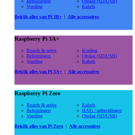
Behuizingen
Opslag (SD/USB)
Voeding
Kabels
Bekijk alles van Pi 3B+
|
Alle accessoires
Raspberry Pi 3A+
Boards & setjes
Koeling
Behuizingen
Opslag (SD/USB)
Voeding
Kabels
Bekijk alles van Pi 3A+
|
Alle accessoires
Raspberry Pi Zero
Boards & setjes
Kabels
Behuizingen
HATs / uitbreidingen
Voeding
Opslag (SD/USB)
Bekijk alles van Pi Zero
|
Alle accessoires