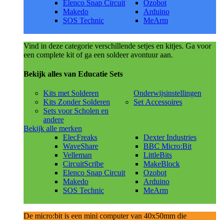
Elenco Snap Circuit
Ozobot
Makedo
Arduino
SOS Technic
MeArm
Vind in deze categorie verschillende setjes en kitjes. Ga voor
een complete kit of ga een soldeer avontuur aan.
Bekijk alles van Educatie Sets
Kits met Solderen
Onderwijsinstellingen
Kits Zonder Solderen
Set Accessoires
Sets voor Scholen en
andere
Bekijk alle merken
ElecFreaks
Dexter Industries
WaveShare
BBC Micro:Bit
Velleman
LittleBits
CircuitScribe
MakeBlock
Elenco Snap Circuit
Ozobot
Makedo
Arduino
SOS Technic
MeArm
De micro:bit is een mini computer van 40x50mm die