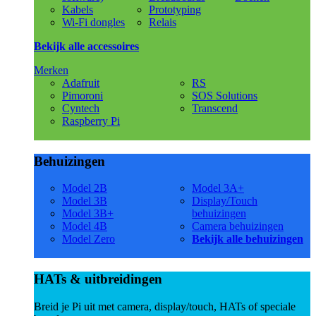
Kabels
Prototyping
Wi-Fi dongles
Relais
Bekijk alle accessoires
Merken
Adafruit
RS
Pimoroni
SOS Solutions
Cyntech
Transcend
Raspberry Pi
Behuizingen
Model 2B
Model 3A+
Model 3B
Display/Touch
Model 3B+
behuizingen
Model 4B
Camera behuizingen
Model Zero
Bekijk alle behuizingen
HATs & uitbreidingen
Breid je Pi uit met camera, display/touch, HATs of speciale