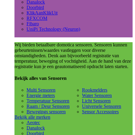
Danalock
Doorbird
KlikAanKlikUit
RFXCOM
Fibaro
UniPi Technology (Neuron)
Wij bieden betaalbare domotica sensoren. Sensoren kunnen
gebeurtenissen/waardes vastleggen voor diverse
omstandigheden. Denk aan bijvoorbeeld registratie van
temperatuur, beweging of vochtigheid. Aan de hand van deze
registratie kun je een geautomatiseerd opdracht laten starten.
Bekijk alles van Sensoren
Multi Sensoren
Rookmelders
Energie meters
Water Sensoren
Temperatuur Sensoren
Licht Sensoren
Raam / Deur Sensoren
Universele Sensoren
Bewegings sensoren
Sensor Accessoires
Bekijk alle merken
Aeotec
Danalock
Doorbird