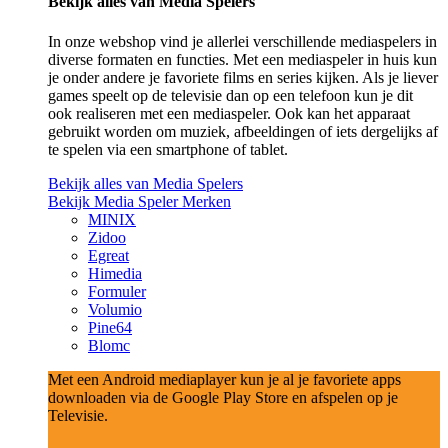
Bekijk alles van Media Spelers
In onze webshop vind je allerlei verschillende mediaspelers in
diverse formaten en functies. Met een mediaspeler in huis kun
je onder andere je favoriete films en series kijken. Als je liever
games speelt op de televisie dan op een telefoon kun je dit
ook realiseren met een mediaspeler. Ook kan het apparaat
gebruikt worden om muziek, afbeeldingen of iets dergelijks af
te spelen via een smartphone of tablet.
Bekijk alles van Media Spelers
Bekijk Media Speler Merken
MINIX
Zidoo
Egreat
Himedia
Formuler
Volumio
Pine64
Blomc
Met een Android mediaplayer kun je al je favoriete apps
downloaden via de Google Play Store en afspelen op je
Televisie.