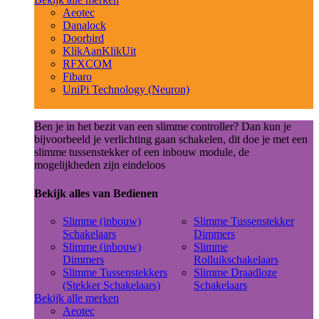
Aeotec
Danalock
Doorbird
KlikAanKlikUit
RFXCOM
Fibaro
UniPi Technology (Neuron)
Ben je in het bezit van een slimme controller? Dan kun je
bijvoorbeeld je verlichting gaan schakelen, dit doe je met een
slimme tussenstekker of een inbouw module, de
mogelijkheden zijn eindeloos
Bekijk alles van Bedienen
Slimme (inbouw)
Slimme Tussenstekker
Schakelaars
Dimmers
Slimme (inbouw)
Slimme
Dimmers
Rolluikschakelaars
Slimme Tussenstekkers
Slimme Draadloze
(Stekker Schakelaars)
Schakelaars
Bekijk alle merken
Aeotec