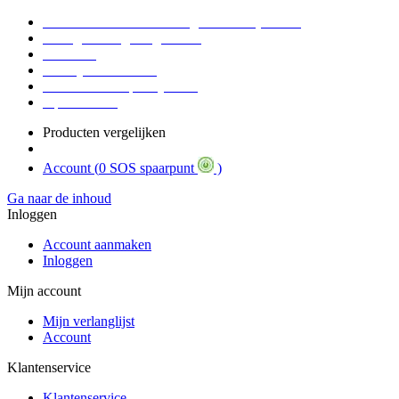
Voor 16:30 Besteld = Morgen in huis (werkdag)
90 dagen niet goed geld terug
Educatief
Zakelijke Voordelen
SOS Member spaarsysteem
Tips / BLOG
Producten vergelijken
Account (
0 SOS spaarpunt
)
Ga naar de inhoud
Inloggen
Account aanmaken
Inloggen
Mijn account
Mijn verlanglijst
Account
Klantenservice
Klantenservice