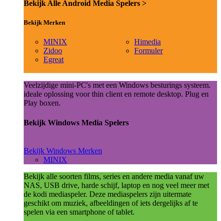
Bekijk Alle Android Media Spelers >
Bekijk Merken
MINIX
Himedia
Zidoo
Formuler
Egreat
Veelzijdige mini-PC's met een Windows besturings systeem.
ideale oplossing voor thin client en remote desktop. Plug en
Play boxen.
Bekijk Windows Media Spelers
Bekijk Windows Merken
MINIX
Bekijk alle soorten films, series en andere media vanaf uw
NAS, USB drive, harde schijf, laptop en nog veel meer met
de kodi mediaspeler. Deze mediaspelers zijn uitermate
geschikt om muziek, afbeeldingen of iets dergelijks af te
spelen via een smartphone of tablet.