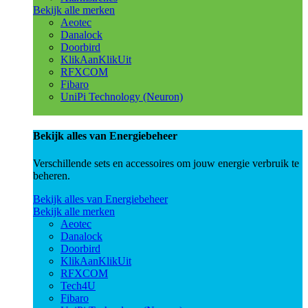
Bekijk alle merken
Aeotec
Danalock
Doorbird
KlikAanKlikUit
RFXCOM
Fibaro
UniPi Technology (Neuron)
Bekijk alles van Energiebeheer
Verschillende sets en accessoires om jouw energie verbruik te
beheren.
Bekijk alles van Energiebeheer
Bekijk alle merken
Aeotec
Danalock
Doorbird
KlikAanKlikUit
RFXCOM
Tech4U
Fibaro