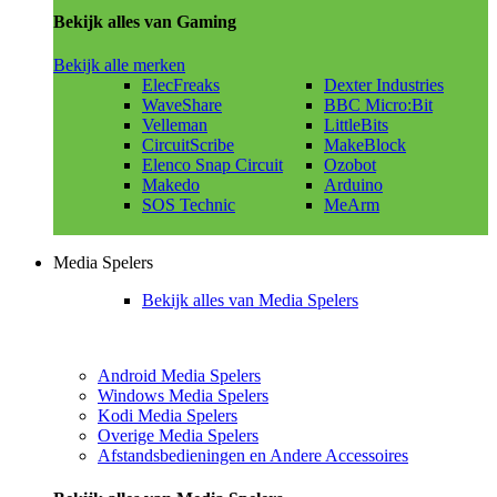
Bekijk alles van Gaming
Bekijk alle merken
ElecFreaks
Dexter Industries
WaveShare
BBC Micro:Bit
Velleman
LittleBits
CircuitScribe
MakeBlock
Elenco Snap Circuit
Ozobot
Makedo
Arduino
SOS Technic
MeArm
Media Spelers
Bekijk alles van Media Spelers
Android Media Spelers
Windows Media Spelers
Kodi Media Spelers
Overige Media Spelers
Afstandsbedieningen en Andere Accessoires