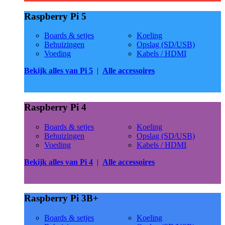
Raspberry Pi 5
Boards & setjes
Koeling
Behuizingen
Opslag (SD/USB)
Voeding
Kabels / HDMI
Bekijk alles van Pi 5
|
Alle accessoires
Raspberry Pi 4
Boards & setjes
Koeling
Behuizingen
Opslag (SD/USB)
Voeding
Kabels / HDMI
Bekijk alles van Pi 4
|
Alle accessoires
Raspberry Pi 3B+
Boards & setjes
Koeling