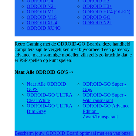
ODROID C4
ODROID H3
ODROID N2+
ODROID H3+
ODROID M1
ODROID HC4 (OLED)
ODROID M1S
ODROID GO
ODROID XU4
ODROID N2L
ODROID XU4Q
Retro Gaming met de ODROID-GO Boards, deze handheld
computers zijn te vergelijken met bijvoorbeeld een gameboy
advance, maar sommige modellen zijn zelfs zo krachtig dat je
er PSP spellen op kunt spelen!
Naar Alle ODROID GO'S ->
Naar Alle ODROID
ODROID-GO Super -
GO'S
Grijs
ODROID-GO ULTRA
ODROID-GO Super -
Clear White
Wit/Transparant
ODROID-GO ULTRA
ODROID-GO Advance
Dim Gray
Edition -
Zwart/Transparant
Bescherm jouw ODROID Board optimaal met een van onze