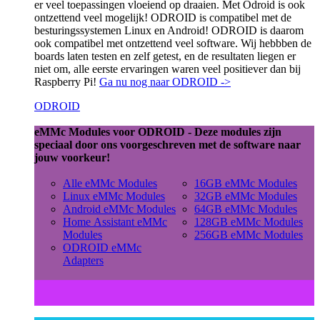
er veel toepassingen vloeiend op draaien. Met Odroid is ook
ontzettend veel mogelijk! ODROID is compatibel met de
besturingssystemen Linux en Android! ODROID is daarom
ook compatibel met ontzettend veel software. Wij hebbben de
boards laten testen en zelf getest, en de resultaten liegen er
niet om, alle eerste ervaringen waren veel positiever dan bij
Raspberry Pi!
Ga nu nog naar ODROID ->
ODROID
eMMc Modules voor ODROID - Deze modules zijn
speciaal door ons voorgeschreven met de software naar
jouw voorkeur!
Alle eMMc Modules
16GB eMMc Modules
Linux eMMc Modules
32GB eMMc Modules
Android eMMc Modules
64GB eMMc Modules
Home Assistant eMMc
128GB eMMc Modules
Modules
256GB eMMc Modules
ODROID eMMc
Adapters