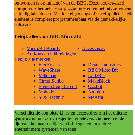
ontworpen is op initiatief van de BBC. Deze pocket-sized
computer is bedoeld voor programmeren en het uitvoeren van
al je digitale ideeën. Maak je eigen apps of speel spelletjes, elk
element is compleet programmeerbaar via de gemakkelijke
software.
Bekijk alles voor BBC Micro:Bit
Micro:Bit Boards
Accessoires
Add-ons en Uitbreidingen
Bekijk alle merken
ElecFreaks
Dexter Industries
WaveShare
BBC Micro:Bit
Velleman
LittleBits
CircuitScribe
MakeBlock
Elenco Snap Circuit
Ozobot
Makedo
Arduino
SOS Technic
MeArm
Verschillende complete kitjes en accessoires om het ultieme
game avontuur van vroeger te herbeleven. Ga mee met de
tijdmachine naar de tijd van 8-bit spellen en andere
entertainment systemen van toen