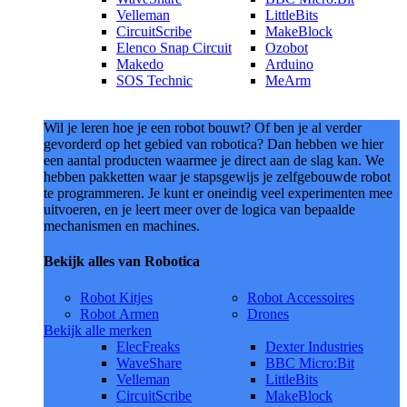
Velleman
LittleBits
CircuitScribe
MakeBlock
Elenco Snap Circuit
Ozobot
Makedo
Arduino
SOS Technic
MeArm
Wil je leren hoe je een robot bouwt? Of ben je al verder
gevorderd op het gebied van robotica? Dan hebben we hier
een aantal producten waarmee je direct aan de slag kan. We
hebben pakketten waar je stapsgewijs je zelfgebouwde robot
te programmeren. Je kunt er oneindig veel experimenten mee
uitvoeren, en je leert meer over de logica van bepaalde
mechanismen en machines.
Bekijk alles van Robotica
Robot Kitjes
Robot Accessoires
Robot Armen
Drones
Bekijk alle merken
ElecFreaks
Dexter Industries
WaveShare
BBC Micro:Bit
Velleman
LittleBits
CircuitScribe
MakeBlock