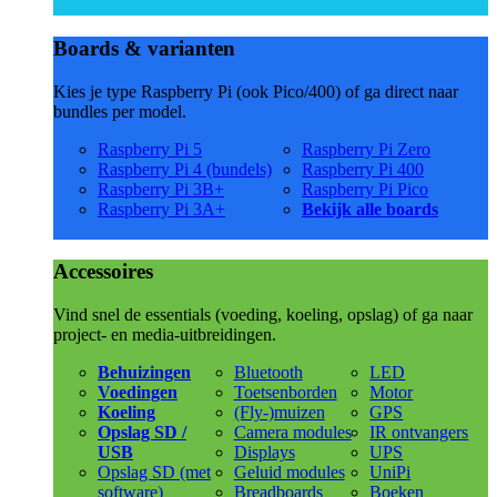
Boards & varianten
Kies je type Raspberry Pi (ook Pico/400) of ga direct naar
bundles per model.
Raspberry Pi 5
Raspberry Pi Zero
Raspberry Pi 4 (bundels)
Raspberry Pi 400
Raspberry Pi 3B+
Raspberry Pi Pico
Raspberry Pi 3A+
Bekijk alle boards
Accessoires
Vind snel de essentials (voeding, koeling, opslag) of ga naar
project- en media-uitbreidingen.
Behuizingen
Bluetooth
LED
Voedingen
Toetsenborden
Motor
Koeling
(Fly-)muizen
GPS
Opslag SD /
Camera modules
IR ontvangers
USB
Displays
UPS
Opslag SD (met
Geluid modules
UniPi
software)
Breadboards
Boeken