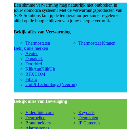
Een slimme verwarming mag natuurlijk niet ontbreken in
jouw domotica systeem! Met de verwarmingsproducten van
SOS Solutions kun jij de temperatuur per kamer regelen en
altijd op de hoogte blijven van jouw energie verbruik.
Bekijk alles van Verwarming
Thermostaten
Thermostaat Kranen
Bekijk alle merken
Aeotec
Danalock
Doorbird
KlikAanKlikUit
RFXCOM
Fibaro
UniPi Technology (Neuron)
Bekijk alles van Beveiliging
Video Intercom
Keypads
Deurbellen
Deursloten
Brandmelders
IP Camera's
Alarmsirenes