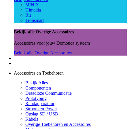
MINIX
Himedia
Rii
Tronsmart
Bekijk alle Overige Accessoires
Accessoires voor jouw Domotica systeem
Bekijk alle Overige Accessoires
Accessoires en Toebehoren
Bekijk Alles
Componenten
Draadloze Communicatie
Prototyping
Randapparatuur
Stroom en Power
Opslag SD / USB
Kabels
Overige Toebehoren en Accessoires