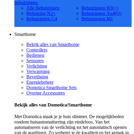
behuizingen.
Alle Behuizingen
Behuizingen H3(+)
Behuizing N2+
Behuizingen Xu4(Q)
Behuizingen C4
Behuizingen M1
Smarthome
Bekijk alles van Smarthome
Controllers
Bedienen
Sensoren
Verlichting
Verwarming
Beveiliging
Energiebeheer
Domotica Smarthome Sets
Overige Accessoires
Bekijk alles van Domotica/Smarthome
Met Domotica maak je je huis slimmer. De mogelijkheden
rondom huisautomatisering zijn eindeloos. Van het
automatiseren van de verlichting tot het automatisch openen
van de gordijnen. Zo verbeter je de kwaliteit en het gemak in