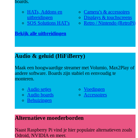
boards.
HATs, Addons en
Camera’s & accessoires
uitbreidingen
Displays & touchscreens
SOS Solutions HAT's
Retro / Nintendo (RetroPi)
Bekijk alle uitbreidingen
Audio & geluid (HiFiBerry)
Maak een hoogwaardige streamer met Volumio, Max2Play of
andere software. Boards zijn stabiel en eenvoudig te
monteren.
Audio setjes
Voedingen
Audio boards
Accessoires
Behuizingen
Alternatieve moederborden
Naast Raspberry Pi vind je hier populaire alternatieven zoals
Odroid, NVIDIA en meer.