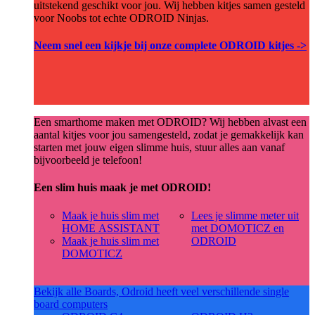
uitstekend geschikt voor jou. Wij hebben kitjes samen gesteld
voor Noobs tot echte ODROID Ninjas.
Neem snel een kijkje bij onze complete ODROID kitjes ->
Een smarthome maken met ODROID? Wij hebben alvast een
aantal kitjes voor jou samengesteld, zodat je gemakkelijk kan
starten met jouw eigen slimme huis, stuur alles aan vanaf
bijvoorbeeld je telefoon!
Een slim huis maak je met ODROID!
Maak je huis slim met
Lees je slimme meter uit
HOME ASSISTANT
met DOMOTICZ en
Maak je huis slim met
ODROID
DOMOTICZ
Bekijk alle Boards, Odroid heeft veel verschillende single
board computers