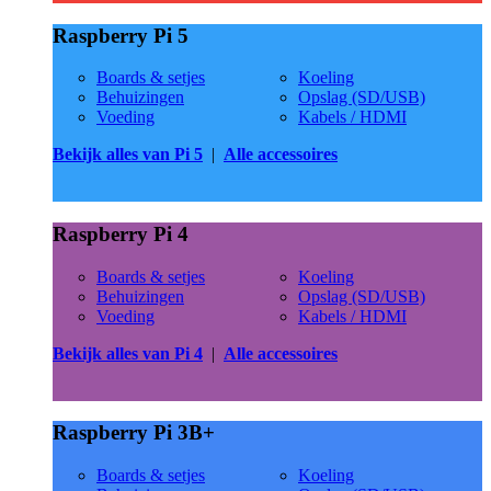
Raspberry Pi 5
Boards & setjes
Koeling
Behuizingen
Opslag (SD/USB)
Voeding
Kabels / HDMI
Bekijk alles van Pi 5
|
Alle accessoires
Raspberry Pi 4
Boards & setjes
Koeling
Behuizingen
Opslag (SD/USB)
Voeding
Kabels / HDMI
Bekijk alles van Pi 4
|
Alle accessoires
Raspberry Pi 3B+
Boards & setjes
Koeling