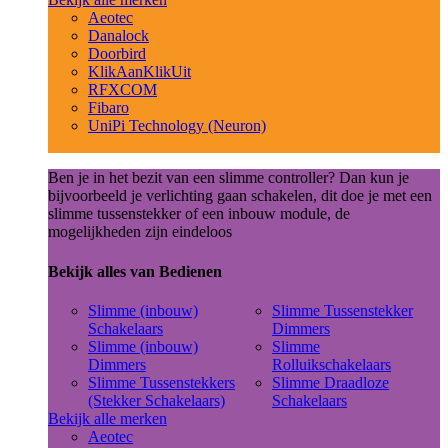
Aeotec
Danalock
Doorbird
KlikAanKlikUit
RFXCOM
Fibaro
UniPi Technology (Neuron)
Ben je in het bezit van een slimme controller? Dan kun je
bijvoorbeeld je verlichting gaan schakelen, dit doe je met een
slimme tussenstekker of een inbouw module, de
mogelijkheden zijn eindeloos
Bekijk alles van Bedienen
Slimme (inbouw)
Slimme Tussenstekker
Schakelaars
Dimmers
Slimme (inbouw)
Slimme
Dimmers
Rolluikschakelaars
Slimme Tussenstekkers
Slimme Draadloze
(Stekker Schakelaars)
Schakelaars
Bekijk alle merken
Aeotec