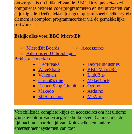
ontworpen is op initiatief van de BBC. Deze pocket-sized
computer is bedoeld voor programmeren en het uitvoeren van
al je digitale ideeën. Maak je eigen apps of speel spelletjes, elk
element is compleet programmeerbaar via de gemakkelijke
software.
Bekijk alles voor BBC Micro:Bit
Micro:Bit Boards
Accessoires
Add-ons en Uitbreidingen
Bekijk alle merken
ElecFreaks
Dexter Industries
WaveShare
BBC Micro:Bit
Velleman
LittleBits
CircuitScribe
MakeBlock
Elenco Snap Circuit
Ozobot
Makedo
Arduino
SOS Technic
MeArm
Verschillende complete kitjes en accessoires om het ultieme
game avontuur van vroeger te herbeleven. Ga mee met de
tijdmachine naar de tijd van 8-bit spellen en andere
entertainment systemen van toen