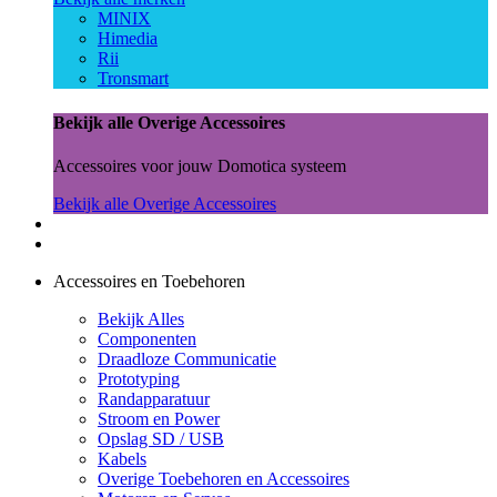
MINIX
Himedia
Rii
Tronsmart
Bekijk alle Overige Accessoires
Accessoires voor jouw Domotica systeem
Bekijk alle Overige Accessoires
Accessoires en Toebehoren
Bekijk Alles
Componenten
Draadloze Communicatie
Prototyping
Randapparatuur
Stroom en Power
Opslag SD / USB
Kabels
Overige Toebehoren en Accessoires