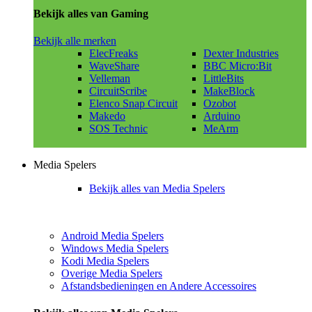
Bekijk alles van Gaming
Bekijk alle merken
ElecFreaks
Dexter Industries
WaveShare
BBC Micro:Bit
Velleman
LittleBits
CircuitScribe
MakeBlock
Elenco Snap Circuit
Ozobot
Makedo
Arduino
SOS Technic
MeArm
Media Spelers
Bekijk alles van Media Spelers
Android Media Spelers
Windows Media Spelers
Kodi Media Spelers
Overige Media Spelers
Afstandsbedieningen en Andere Accessoires