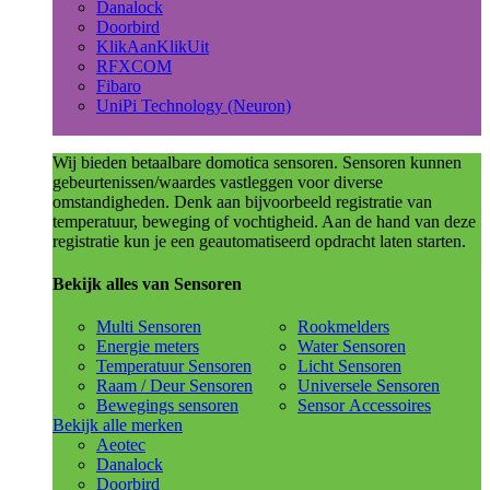
Danalock
Doorbird
KlikAanKlikUit
RFXCOM
Fibaro
UniPi Technology (Neuron)
Wij bieden betaalbare domotica sensoren. Sensoren kunnen
gebeurtenissen/waardes vastleggen voor diverse
omstandigheden. Denk aan bijvoorbeeld registratie van
temperatuur, beweging of vochtigheid. Aan de hand van deze
registratie kun je een geautomatiseerd opdracht laten starten.
Bekijk alles van Sensoren
Multi Sensoren
Rookmelders
Energie meters
Water Sensoren
Temperatuur Sensoren
Licht Sensoren
Raam / Deur Sensoren
Universele Sensoren
Bewegings sensoren
Sensor Accessoires
Bekijk alle merken
Aeotec
Danalock
Doorbird