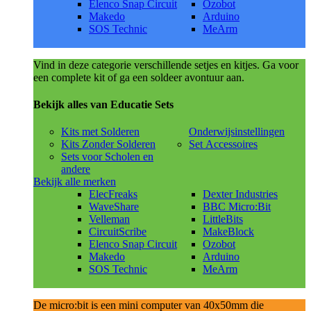
Elenco Snap Circuit
Ozobot
Makedo
Arduino
SOS Technic
MeArm
Vind in deze categorie verschillende setjes en kitjes. Ga voor
een complete kit of ga een soldeer avontuur aan.
Bekijk alles van Educatie Sets
Kits met Solderen
Onderwijsinstellingen
Kits Zonder Solderen
Set Accessoires
Sets voor Scholen en
andere
Bekijk alle merken
ElecFreaks
Dexter Industries
WaveShare
BBC Micro:Bit
Velleman
LittleBits
CircuitScribe
MakeBlock
Elenco Snap Circuit
Ozobot
Makedo
Arduino
SOS Technic
MeArm
De micro:bit is een mini computer van 40x50mm die