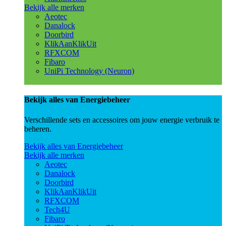
Bekijk alle merken
Aeotec
Danalock
Doorbird
KlikAanKlikUit
RFXCOM
Fibaro
UniPi Technology (Neuron)
Bekijk alles van Energiebeheer
Verschillende sets en accessoires om jouw energie verbruik te
beheren.
Bekijk alles van Energiebeheer
Bekijk alle merken
Aeotec
Danalock
Doorbird
KlikAanKlikUit
RFXCOM
Tech4U
Fibaro