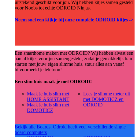
uitstekend geschikt voor jou. Wij hebben kitjes samen gesteld
voor Noobs tot echte ODROID Ninjas.
Neem snel een kijkje bij onze complete ODROID kitjes ->
Een smarthome maken met ODROID? Wij hebben alvast een
aantal kitjes voor jou samengesteld, zodat je gemakkelijk kan
starten met jouw eigen slimme huis, stuur alles aan vanaf
bijvoorbeeld je telefoon!
Een slim huis maak je met ODROID!
Maak je huis slim met
Lees je slimme meter uit
HOME ASSISTANT
met DOMOTICZ en
Maak je huis slim met
ODROID
DOMOTICZ
Bekijk alle Boards, Odroid heeft veel verschillende single
board computers