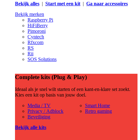
Bekijk alles
|
Start met een kit
|
Ga naar accessoires
Bekijk merken
Raspberry Pi
HiFiBerry
Pimoroni
Cyntech
Rfxcom
RS
Rii
SOS Solutions
Complete kits (Plug & Play)
Ideaal als je snel wilt starten of een kant-en-klare set zoekt.
Kies een kit op basis van jouw doel.
Media / TV
Smart Home
Privacy / Adblock
Retro gaming
Beveiliging
Bekijk alle kits