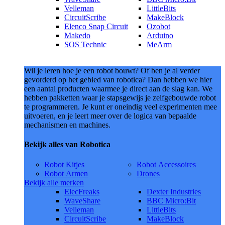
Velleman
LittleBits
CircuitScribe
MakeBlock
Elenco Snap Circuit
Ozobot
Makedo
Arduino
SOS Technic
MeArm
Wil je leren hoe je een robot bouwt? Of ben je al verder
gevorderd op het gebied van robotica? Dan hebben we hier
een aantal producten waarmee je direct aan de slag kan. We
hebben pakketten waar je stapsgewijs je zelfgebouwde robot
te programmeren. Je kunt er oneindig veel experimenten mee
uitvoeren, en je leert meer over de logica van bepaalde
mechanismen en machines.
Bekijk alles van Robotica
Robot Kitjes
Robot Accessoires
Robot Armen
Drones
Bekijk alle merken
ElecFreaks
Dexter Industries
WaveShare
BBC Micro:Bit
Velleman
LittleBits
CircuitScribe
MakeBlock