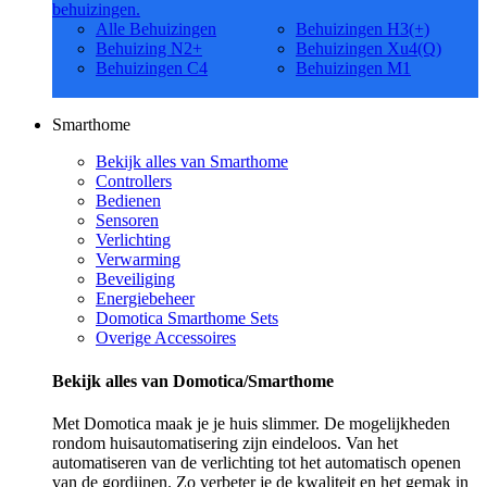
behuizingen.
Alle Behuizingen
Behuizingen H3(+)
Behuizing N2+
Behuizingen Xu4(Q)
Behuizingen C4
Behuizingen M1
Smarthome
Bekijk alles van Smarthome
Controllers
Bedienen
Sensoren
Verlichting
Verwarming
Beveiliging
Energiebeheer
Domotica Smarthome Sets
Overige Accessoires
Bekijk alles van Domotica/Smarthome
Met Domotica maak je je huis slimmer. De mogelijkheden
rondom huisautomatisering zijn eindeloos. Van het
automatiseren van de verlichting tot het automatisch openen
van de gordijnen. Zo verbeter je de kwaliteit en het gemak in