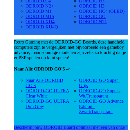
ODROID C4
ODROID H3
ODROID N2+
ODROID H3+
ODROID M1
ODROID HC4 (OLED)
ODROID M1S
ODROID GO
ODROID XU4
ODROID N2L
ODROID XU4Q
Retro Gaming met de ODROID-GO Boards, deze handheld
computers zijn te vergelijken met bijvoorbeeld een gameboy
advance, maar sommige modellen zijn zelfs zo krachtig dat je
er PSP spellen op kunt spelen!
Naar Alle ODROID GO'S ->
Naar Alle ODROID
ODROID-GO Super -
GO'S
Grijs
ODROID-GO ULTRA
ODROID-GO Super -
Clear White
Wit/Transparant
ODROID-GO ULTRA
ODROID-GO Advance
Dim Gray
Edition -
Zwart/Transparant
Bescherm jouw ODROID Board optimaal met een van onze