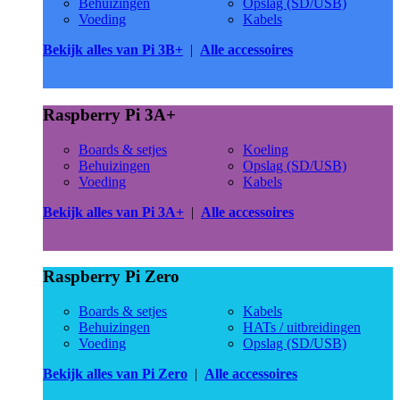
Behuizingen
Opslag (SD/USB)
Voeding
Kabels
Bekijk alles van Pi 3B+
|
Alle accessoires
Raspberry Pi 3A+
Boards & setjes
Koeling
Behuizingen
Opslag (SD/USB)
Voeding
Kabels
Bekijk alles van Pi 3A+
|
Alle accessoires
Raspberry Pi Zero
Boards & setjes
Kabels
Behuizingen
HATs / uitbreidingen
Voeding
Opslag (SD/USB)
Bekijk alles van Pi Zero
|
Alle accessoires