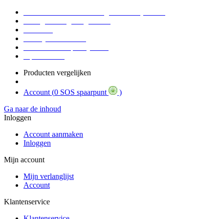
Voor 16:30 Besteld = Morgen in huis (werkdag)
90 dagen niet goed geld terug
Educatief
Zakelijke Voordelen
SOS Member spaarsysteem
Tips / BLOG
Producten vergelijken
Account (
0 SOS spaarpunt
)
Ga naar de inhoud
Inloggen
Account aanmaken
Inloggen
Mijn account
Mijn verlanglijst
Account
Klantenservice
Klantenservice