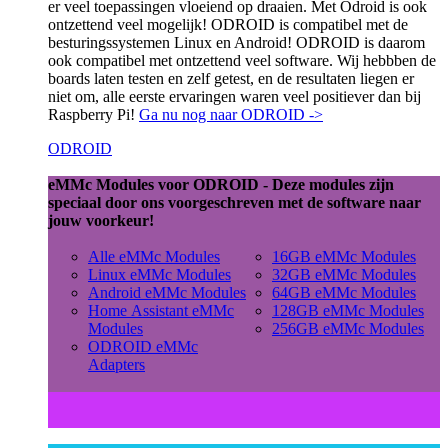
er veel toepassingen vloeiend op draaien. Met Odroid is ook
ontzettend veel mogelijk! ODROID is compatibel met de
besturingssystemen Linux en Android! ODROID is daarom
ook compatibel met ontzettend veel software. Wij hebbben de
boards laten testen en zelf getest, en de resultaten liegen er
niet om, alle eerste ervaringen waren veel positiever dan bij
Raspberry Pi!
Ga nu nog naar ODROID ->
ODROID
eMMc Modules voor ODROID - Deze modules zijn
speciaal door ons voorgeschreven met de software naar
jouw voorkeur!
Alle eMMc Modules
16GB eMMc Modules
Linux eMMc Modules
32GB eMMc Modules
Android eMMc Modules
64GB eMMc Modules
Home Assistant eMMc
128GB eMMc Modules
Modules
256GB eMMc Modules
ODROID eMMc
Adapters