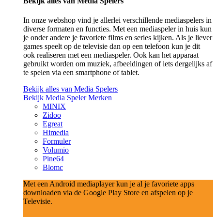
Bekijk alles van Media Spelers
In onze webshop vind je allerlei verschillende mediaspelers in
diverse formaten en functies. Met een mediaspeler in huis kun
je onder andere je favoriete films en series kijken. Als je liever
games speelt op de televisie dan op een telefoon kun je dit
ook realiseren met een mediaspeler. Ook kan het apparaat
gebruikt worden om muziek, afbeeldingen of iets dergelijks af
te spelen via een smartphone of tablet.
Bekijk alles van Media Spelers
Bekijk Media Speler Merken
MINIX
Zidoo
Egreat
Himedia
Formuler
Volumio
Pine64
Blomc
Met een Android mediaplayer kun je al je favoriete apps
downloaden via de Google Play Store en afspelen op je
Televisie.