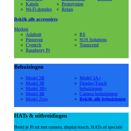
Kabels
Prototyping
Wi-Fi dongles
Relais
Bekijk alle accessoires
Merken
Adafruit
RS
Pimoroni
SOS Solutions
Cyntech
Transcend
Raspberry Pi
Behuizingen
Model 2B
Model 3A+
Model 3B
Display/Touch
Model 3B+
behuizingen
Model 4B
Camera behuizingen
Model Zero
Bekijk alle behuizingen
HATs & uitbreidingen
Breid je Pi uit met camera, display/touch, HATs of speciale