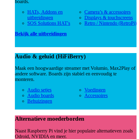
boards.
HATs, Addons en
Camera’s & accessoires
uitbreidingen
Displays & touchscreens
SOS Solutions HAT's
Retro / Nintendo (RetroPi)
Bekijk alle uitbreidingen
Audio & geluid (HiFiBerry)
Maak een hoogwaardige streamer met Volumio, Max2Play of
andere software. Boards zijn stabiel en eenvoudig te
monteren.
Audio setjes
Voedingen
Audio boards
Accessoires
Behuizingen
Alternatieve moederborden
Naast Raspberry Pi vind je hier populaire alternatieven zoals
Odroid, NVIDIA en meer.