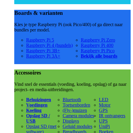
Boards & varianten
Kies je type Raspberry Pi (ook Pico/400) of ga direct naar
bundles per model.
Raspberry Pi 5
Raspberry Pi Zero
Raspberry Pi 4 (bundels)
Raspberry Pi 400
Raspberry Pi 3B+
Raspberry Pi Pico
Raspberry Pi 3A+
Bekijk alle boards
Accessoires
Vind snel de essentials (voeding, koeling, opslag) of ga naar
project- en media-uitbreidingen.
Behuizingen
Bluetooth
LED
Voedingen
Toetsenborden
Motor
Koeling
(Fly-)muizen
GPS
Opslag SD /
Camera modules
IR ontvangers
USB
Displays
UPS
Opslag SD (met
Geluid modules
UniPi
software)
Breadboards
Boeken