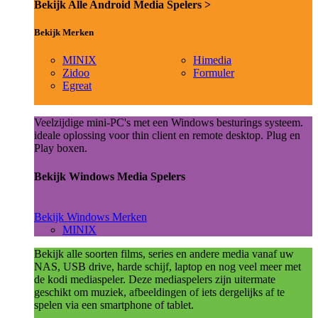
Bekijk Alle Android Media Spelers >
Bekijk Merken
MINIX
Himedia
Zidoo
Formuler
Egreat
Veelzijdige mini-PC's met een Windows besturings systeem.
ideale oplossing voor thin client en remote desktop. Plug en
Play boxen.
Bekijk Windows Media Spelers
Bekijk Windows Merken
MINIX
Bekijk alle soorten films, series en andere media vanaf uw
NAS, USB drive, harde schijf, laptop en nog veel meer met
de kodi mediaspeler. Deze mediaspelers zijn uitermate
geschikt om muziek, afbeeldingen of iets dergelijks af te
spelen via een smartphone of tablet.