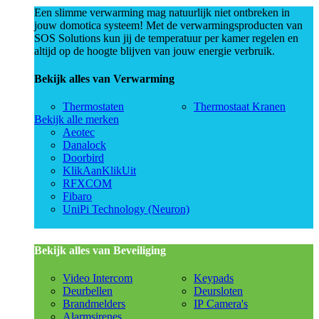
Een slimme verwarming mag natuurlijk niet ontbreken in
jouw domotica systeem! Met de verwarmingsproducten van
SOS Solutions kun jij de temperatuur per kamer regelen en
altijd op de hoogte blijven van jouw energie verbruik.
Bekijk alles van Verwarming
Thermostaten
Thermostaat Kranen
Bekijk alle merken
Aeotec
Danalock
Doorbird
KlikAanKlikUit
RFXCOM
Fibaro
UniPi Technology (Neuron)
Bekijk alles van Beveiliging
Video Intercom
Keypads
Deurbellen
Deursloten
Brandmelders
IP Camera's
Alarmsirenes