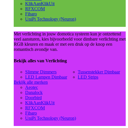
KlikAanKlikUit
RFXCOM
Fibaro
UniPi Technology (Neuron)
Met verlichting in jouw domotica systeem kun je ontzettend
veel aansturen, kies bijvoorbeeld voor dimbare verlichting met
RGB kleuren en maak er met een druk op de knop een
romantisch avondje van.
Bekijk alles van Verlichting
Slimme Dimmers
Tussenstekker Dimbaar
LED Lampen Dimbaar
LED Strips
Bekijk alle merken
Aeotec
Danalock
Doorbird
KlikAanKlikUit
RFXCOM
Fibaro
UniPi Technology (Neuron)