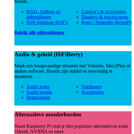
boards.
HATs, Addons en
Camera’s & accessoires
uitbreidingen
Displays & touchscreens
SOS Solutions HAT's
Retro / Nintendo (RetroPi)
Bekijk alle uitbreidingen
Audio & geluid (HiFiBerry)
Maak een hoogwaardige streamer met Volumio, Max2Play of
andere software. Boards zijn stabiel en eenvoudig te
monteren.
Audio setjes
Voedingen
Audio boards
Accessoires
Behuizingen
Alternatieve moederborden
Naast Raspberry Pi vind je hier populaire alternatieven zoals
Odroid, NVIDIA en meer.