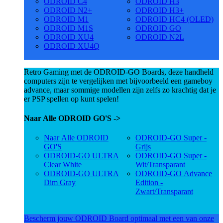
ODROID C4
ODROID H3
ODROID N2+
ODROID H3+
ODROID M1
ODROID HC4 (OLED)
ODROID M1S
ODROID GO
ODROID XU4
ODROID N2L
ODROID XU4Q
Retro Gaming met de ODROID-GO Boards, deze handheld
computers zijn te vergelijken met bijvoorbeeld een gameboy
advance, maar sommige modellen zijn zelfs zo krachtig dat je
er PSP spellen op kunt spelen!
Naar Alle ODROID GO'S ->
Naar Alle ODROID
ODROID-GO Super -
GO'S
Grijs
ODROID-GO ULTRA
ODROID-GO Super -
Clear White
Wit/Transparant
ODROID-GO ULTRA
ODROID-GO Advance
Dim Gray
Edition -
Zwart/Transparant
Bescherm jouw ODROID Board optimaal met een van onze