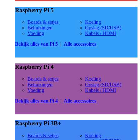
Raspberry Pi 5
Boards & setjes
Koeling
Behuizingen
Opslag (SD/USB)
Voeding
Kabels / HDMI
Bekijk alles van Pi 5
|
Alle accessoires
Raspberry Pi 4
Boards & setjes
Koeling
Behuizingen
Opslag (SD/USB)
Voeding
Kabels / HDMI
Bekijk alles van Pi 4
|
Alle accessoires
Raspberry Pi 3B+
Boards & setjes
Koeling