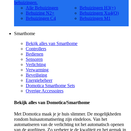
behuizingen.
Alle Behuizingen
Behuizingen H3(+)
Behuizing N2+
Behuizingen Xu4(Q)
Behuizingen C4
Behuizingen M1
Smarthome
Bekijk alles van Smarthome
Controllers
Bedienen
Sensoren
Verlichting
Verwarming
Beveiliging
Energiebeheer
Domotica Smarthome Sets
Overige Accessoires
Bekijk alles van Domotica/Smarthome
Met Domotica maak je je huis slimmer. De mogelijkheden
rondom huisautomatisering zijn eindeloos. Van het
automatiseren van de verlichting tot het automatisch openen
van de gordijnen. Zo verbeter je de kwaliteit en het gemak in