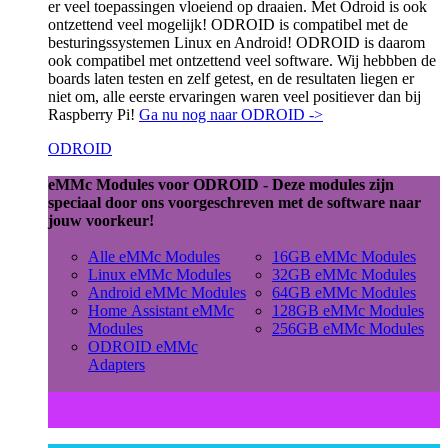
er veel toepassingen vloeiend op draaien. Met Odroid is ook
ontzettend veel mogelijk! ODROID is compatibel met de
besturingssystemen Linux en Android! ODROID is daarom
ook compatibel met ontzettend veel software. Wij hebbben de
boards laten testen en zelf getest, en de resultaten liegen er
niet om, alle eerste ervaringen waren veel positiever dan bij
Raspberry Pi!
Ga nu nog naar ODROID ->
ODROID
eMMc Modules voor ODROID - Deze modules zijn
speciaal door ons voorgeschreven met de software naar
jouw voorkeur!
Alle eMMc Modules
16GB eMMc Modules
Linux eMMc Modules
32GB eMMc Modules
Android eMMc Modules
64GB eMMc Modules
Home Assistant eMMc
128GB eMMc Modules
Modules
256GB eMMc Modules
ODROID eMMc
Adapters