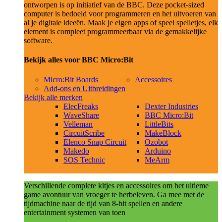
ontworpen is op initiatief van de BBC. Deze pocket-sized
computer is bedoeld voor programmeren en het uitvoeren van
al je digitale ideeën. Maak je eigen apps of speel spelletjes, elk
element is compleet programmeerbaar via de gemakkelijke
software.
Bekijk alles voor BBC Micro:Bit
Micro:Bit Boards
Accessoires
Add-ons en Uitbreidingen
Bekijk alle merken
ElecFreaks
Dexter Industries
WaveShare
BBC Micro:Bit
Velleman
LittleBits
CircuitScribe
MakeBlock
Elenco Snap Circuit
Ozobot
Makedo
Arduino
SOS Technic
MeArm
Verschillende complete kitjes en accessoires om het ultieme
game avontuur van vroeger te herbeleven. Ga mee met de
tijdmachine naar de tijd van 8-bit spellen en andere
entertainment systemen van toen