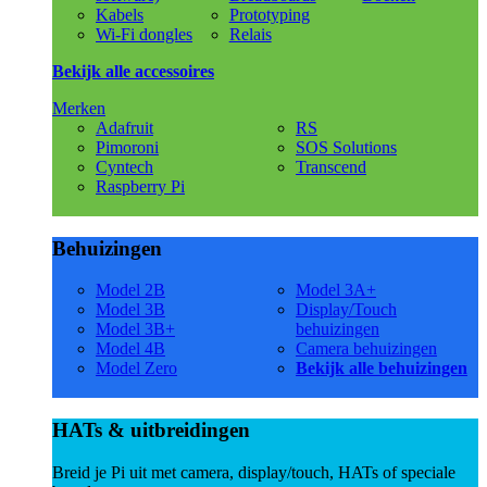
Kabels
Prototyping
Wi-Fi dongles
Relais
Bekijk alle accessoires
Merken
Adafruit
RS
Pimoroni
SOS Solutions
Cyntech
Transcend
Raspberry Pi
Behuizingen
Model 2B
Model 3A+
Model 3B
Display/Touch
Model 3B+
behuizingen
Model 4B
Camera behuizingen
Model Zero
Bekijk alle behuizingen
HATs & uitbreidingen
Breid je Pi uit met camera, display/touch, HATs of speciale