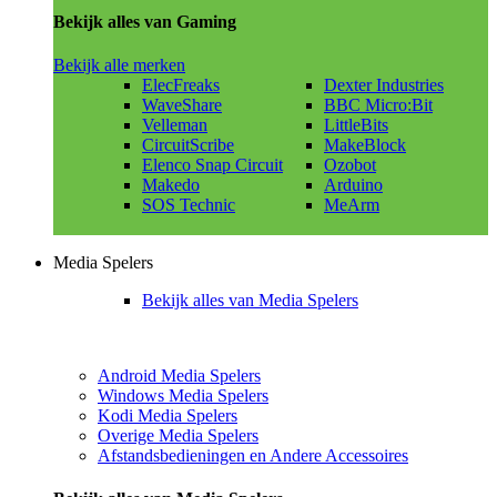
Bekijk alles van Gaming
Bekijk alle merken
ElecFreaks
Dexter Industries
WaveShare
BBC Micro:Bit
Velleman
LittleBits
CircuitScribe
MakeBlock
Elenco Snap Circuit
Ozobot
Makedo
Arduino
SOS Technic
MeArm
Media Spelers
Bekijk alles van Media Spelers
Android Media Spelers
Windows Media Spelers
Kodi Media Spelers
Overige Media Spelers
Afstandsbedieningen en Andere Accessoires