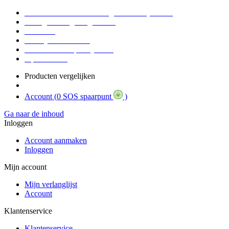
Voor 16:30 Besteld = Morgen in huis (werkdag)
90 dagen niet goed geld terug
Educatief
Zakelijke Voordelen
SOS Member spaarsysteem
Tips / BLOG
Producten vergelijken
Account (
0 SOS spaarpunt
)
Ga naar de inhoud
Inloggen
Account aanmaken
Inloggen
Mijn account
Mijn verlanglijst
Account
Klantenservice
Klantenservice