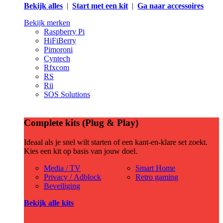
Bekijk alles
|
Start met een kit
|
Ga naar accessoires
Bekijk merken
Raspberry Pi
HiFiBerry
Pimoroni
Cyntech
Rfxcom
RS
Rii
SOS Solutions
Complete kits (Plug & Play)
Ideaal als je snel wilt starten of een kant-en-klare set zoekt.
Kies een kit op basis van jouw doel.
Media / TV
Smart Home
Privacy / Adblock
Retro gaming
Beveiliging
Bekijk alle kits