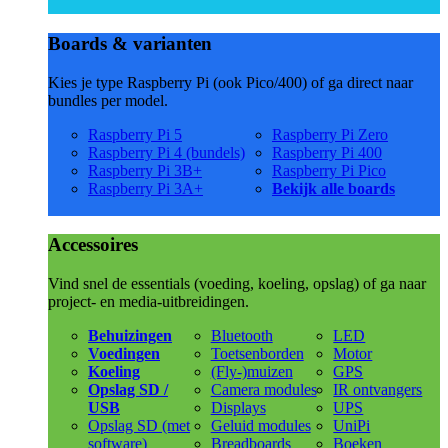
Boards & varianten
Kies je type Raspberry Pi (ook Pico/400) of ga direct naar
bundles per model.
Raspberry Pi 5
Raspberry Pi Zero
Raspberry Pi 4 (bundels)
Raspberry Pi 400
Raspberry Pi 3B+
Raspberry Pi Pico
Raspberry Pi 3A+
Bekijk alle boards
Accessoires
Vind snel de essentials (voeding, koeling, opslag) of ga naar
project- en media-uitbreidingen.
Behuizingen
Bluetooth
LED
Voedingen
Toetsenborden
Motor
Koeling
(Fly-)muizen
GPS
Opslag SD /
Camera modules
IR ontvangers
USB
Displays
UPS
Opslag SD (met
Geluid modules
UniPi
software)
Breadboards
Boeken