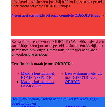
uitstekend geschikt voor jou. Wij hebben kitjes samen gesteld
voor Noobs tot echte ODROID Ninjas.
Neem snel een kijkje bij onze complete ODROID kitjes ->
Een smarthome maken met ODROID? Wij hebben alvast een
aantal kitjes voor jou samengesteld, zodat je gemakkelijk kan
starten met jouw eigen slimme huis, stuur alles aan vanaf
bijvoorbeeld je telefoon!
Een slim huis maak je met ODROID!
Maak je huis slim met
Lees je slimme meter uit
HOME ASSISTANT
met DOMOTICZ en
Maak je huis slim met
ODROID
DOMOTICZ
Bekijk alle Boards, Odroid heeft veel verschillende single
board computers