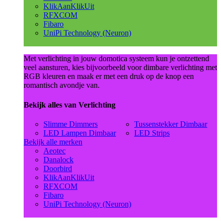
KlikAanKlikUit
RFXCOM
Fibaro
UniPi Technology (Neuron)
Met verlichting in jouw domotica systeem kun je ontzettend
veel aansturen, kies bijvoorbeeld voor dimbare verlichting met
RGB kleuren en maak er met een druk op de knop een
romantisch avondje van.
Bekijk alles van Verlichting
Slimme Dimmers
Tussenstekker Dimbaar
LED Lampen Dimbaar
LED Strips
Bekijk alle merken
Aeotec
Danalock
Doorbird
KlikAanKlikUit
RFXCOM
Fibaro
UniPi Technology (Neuron)