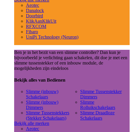
Aeotec
Danalock
Doorbird
KlikAanKlikUit
RFXCOM
Fibaro
UniPi Technology (Neuron)
Ben je in het bezit van een slimme controller? Dan kun je
bijvoorbeeld je verlichting gaan schakelen, dit doe je met een
slimme tussenstekker of een inbouw module, de
mogelijkheden zijn eindeloos
Bekijk alles van Bedienen
Slimme (inbouw)
Slimme Tussenstekker
Schakelaars
Dimmers
Slimme (inbouw)
Slimme
Dimmers
Rolluikschakelaars
Slimme Tussenstekkers
Slimme Draadloze
(Stekker Schakelaars)
Schakelaars
Bekijk alle merken
Aeotec