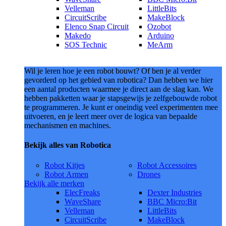
Velleman
LittleBits
CircuitScribe
MakeBlock
Elenco Snap Circuit
Ozobot
Makedo
Arduino
SOS Technic
MeArm
Wil je leren hoe je een robot bouwt? Of ben je al verder
gevorderd op het gebied van robotica? Dan hebben we hier
een aantal producten waarmee je direct aan de slag kan. We
hebben pakketten waar je stapsgewijs je zelfgebouwde robot
te programmeren. Je kunt er oneindig veel experimenten mee
uitvoeren, en je leert meer over de logica van bepaalde
mechanismen en machines.
Bekijk alles van Robotica
Robot Kitjes
Robot Accessoires
Robot Armen
Drones
Bekijk alle merken
ElecFreaks
Dexter Industries
WaveShare
BBC Micro:Bit
Velleman
LittleBits
CircuitScribe
MakeBlock