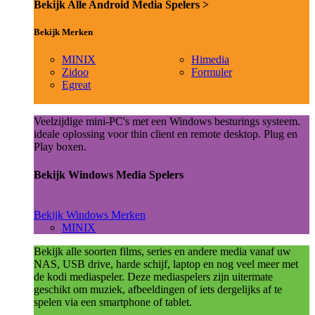
Bekijk Alle Android Media Spelers >
Bekijk Merken
MINIX
Himedia
Zidoo
Formuler
Egreat
Veelzijdige mini-PC's met een Windows besturings systeem.
ideale oplossing voor thin client en remote desktop. Plug en
Play boxen.
Bekijk Windows Media Spelers
Bekijk Windows Merken
MINIX
Bekijk alle soorten films, series en andere media vanaf uw
NAS, USB drive, harde schijf, laptop en nog veel meer met
de kodi mediaspeler. Deze mediaspelers zijn uitermate
geschikt om muziek, afbeeldingen of iets dergelijks af te
spelen via een smartphone of tablet.