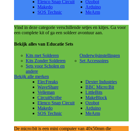
Elenco Snap Circuit
Ozobot
Makedo
Arduino
SOS Technic
MeArm
Vind in deze categorie verschillende setjes en kitjes. Ga voor
een complete kit of ga een soldeer avontuur aan.
Bekijk alles van Educatie Sets
Kits met Solderen
Onderwijsinstellingen
Kits Zonder Solderen
Set Accessoires
Sets voor Scholen en
andere
Bekijk alle merken
ElecFreaks
Dexter Industries
WaveShare
BBC Micro:Bit
Velleman
LittleBits
CircuitScribe
MakeBlock
Elenco Snap Circuit
Ozobot
Makedo
Arduino
SOS Technic
MeArm
De micro:bit is een mini computer van 40x50mm die