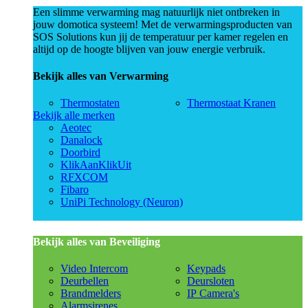
Een slimme verwarming mag natuurlijk niet ontbreken in
jouw domotica systeem! Met de verwarmingsproducten van
SOS Solutions kun jij de temperatuur per kamer regelen en
altijd op de hoogte blijven van jouw energie verbruik.
Bekijk alles van Verwarming
Thermostaten
Thermostaat Kranen
Bekijk alle merken
Aeotec
Danalock
Doorbird
KlikAanKlikUit
RFXCOM
Fibaro
UniPi Technology (Neuron)
Bekijk alles van Beveiliging
Video Intercom
Keypads
Deurbellen
Deursloten
Brandmelders
IP Camera's
Alarmsirenes