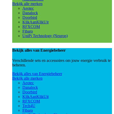
Bekijk alle merken
Aeotec
Danalock
Doorbird
KlikAanKlikUit
RFXCOM
Fibaro
UniPi Technology (Neuron)
Bekijk alles van Energiebeheer
Verschillende sets en accessoires om jouw energie verbruik te
beheren.
Bekijk alles van Energiebeheer
Bekijk alle merken
Aeotec
Danalock
Doorbird
KlikAanKlikUit
RFXCOM
Tech4U
Fibaro