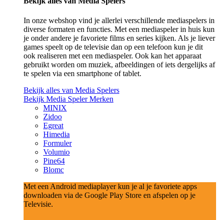
Bekijk alles van Media Spelers
In onze webshop vind je allerlei verschillende mediaspelers in
diverse formaten en functies. Met een mediaspeler in huis kun
je onder andere je favoriete films en series kijken. Als je liever
games speelt op de televisie dan op een telefoon kun je dit
ook realiseren met een mediaspeler. Ook kan het apparaat
gebruikt worden om muziek, afbeeldingen of iets dergelijks af
te spelen via een smartphone of tablet.
Bekijk alles van Media Spelers
Bekijk Media Speler Merken
MINIX
Zidoo
Egreat
Himedia
Formuler
Volumio
Pine64
Blomc
Met een Android mediaplayer kun je al je favoriete apps
downloaden via de Google Play Store en afspelen op je
Televisie.