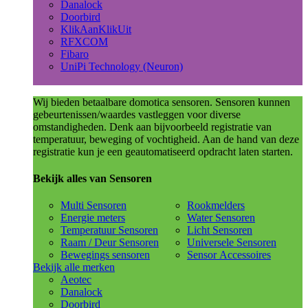
Danalock
Doorbird
KlikAanKlikUit
RFXCOM
Fibaro
UniPi Technology (Neuron)
Wij bieden betaalbare domotica sensoren. Sensoren kunnen
gebeurtenissen/waardes vastleggen voor diverse
omstandigheden. Denk aan bijvoorbeeld registratie van
temperatuur, beweging of vochtigheid. Aan de hand van deze
registratie kun je een geautomatiseerd opdracht laten starten.
Bekijk alles van Sensoren
Multi Sensoren
Rookmelders
Energie meters
Water Sensoren
Temperatuur Sensoren
Licht Sensoren
Raam / Deur Sensoren
Universele Sensoren
Bewegings sensoren
Sensor Accessoires
Bekijk alle merken
Aeotec
Danalock
Doorbird