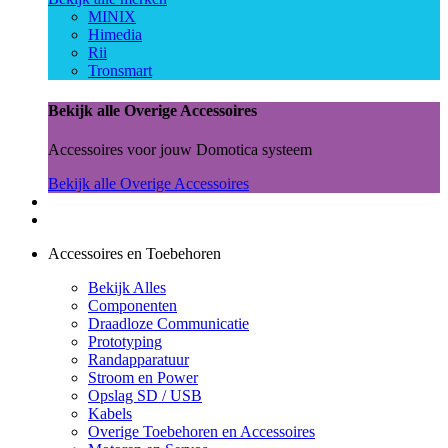
MINIX
Himedia
Rii
Tronsmart
Bekijk alle Overige Accessoires
Accessoires voor jouw Domotica systeem
Bekijk alle Overige Accessoires
Accessoires en Toebehoren
Bekijk Alles
Componenten
Draadloze Communicatie
Prototyping
Randapparatuur
Stroom en Power
Opslag SD / USB
Kabels
Overige Toebehoren en Accessoires