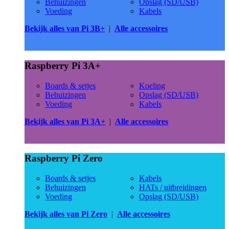
Behuizingen
Opslag (SD/USB)
Voeding
Kabels
Bekijk alles van Pi 3B+
|
Alle accessoires
Raspberry Pi 3A+
Boards & setjes
Koeling
Behuizingen
Opslag (SD/USB)
Voeding
Kabels
Bekijk alles van Pi 3A+
|
Alle accessoires
Raspberry Pi Zero
Boards & setjes
Kabels
Behuizingen
HATs / uitbreidingen
Voeding
Opslag (SD/USB)
Bekijk alles van Pi Zero
|
Alle accessoires