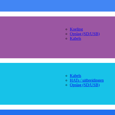
Koeling
Opslag (SD/USB)
Kabels
Kabels
HATs / uitbreidingen
Opslag (SD/USB)