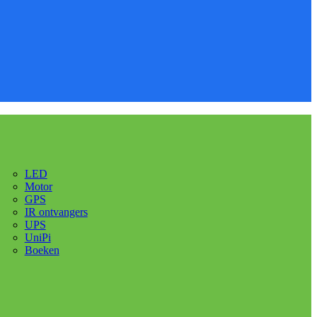
LED
Motor
GPS
IR ontvangers
UPS
UniPi
Boeken