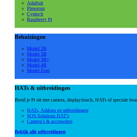
Adafruit
Pimoroni
Cyntech
Raspberry Pi
Behuizingen
Model 2B
Model 3B
Model 3B+
Model 4B
Model Zero
HATs & uitbreidingen
Breid je Pi uit met camera, display/touch, HATs of speciale boa
HATs, Addons en uitbreidingen
SOS Solutions HAT's
Camera’s & accessoires
Bekijk alle uitbreidingen