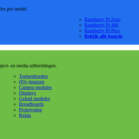
dles per model.
Raspberry Pi Zero
Raspberry Pi 400
Raspberry Pi Pico
Bekijk alle boards
oject- en media-uitbreidingen.
Toetsenborden
(Fly-)muizen
Camera modules
Displays
Geluid modules
Breadboards
Prototyping
Relais