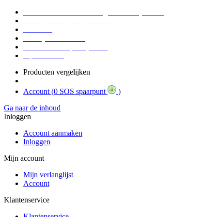
Voor 16:30 Besteld = Morgen in huis (werkdag)
90 dagen niet goed geld terug
Educatief
Zakelijke Voordelen
SOS Member spaarsysteem
Tips / BLOG
Producten vergelijken
Account (
0 SOS spaarpunt
)
Ga naar de inhoud
Inloggen
Account aanmaken
Inloggen
Mijn account
Mijn verlanglijst
Account
Klantenservice
Klantenservice