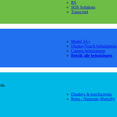
RS
SOS Solutions
Transcend
Model 3A+
Display/Touch behuizingen
Camera behuizingen
Bekijk alle behuizingen
rds.
Displays & touchscreens
Retro / Nintendo (RetroPi)