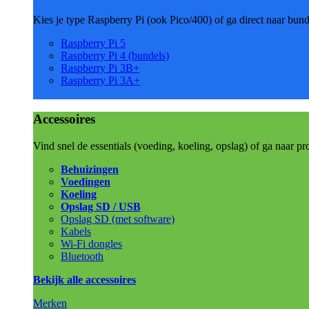
Kies je type Raspberry Pi (ook Pico/400) of ga direct naar bun
Raspberry Pi 5
Raspberry Pi 4 (bundels)
Raspberry Pi 3B+
Raspberry Pi 3A+
Accessoires
Vind snel de essentials (voeding, koeling, opslag) of ga naar pr
Behuizingen
Voedingen
Koeling
Opslag SD / USB
Opslag SD (met software)
Kabels
Wi-Fi dongles
Bluetooth
Bekijk alle accessoires
Merken