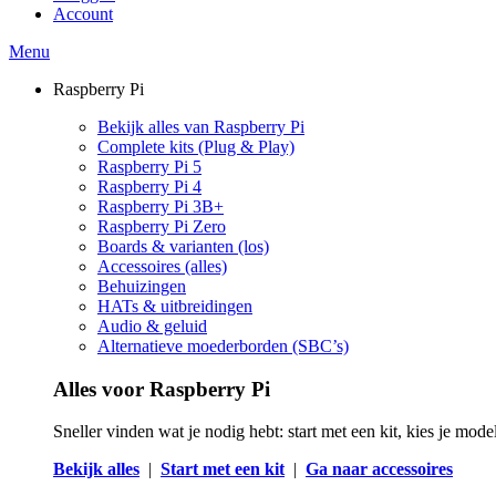
Account
Menu
Raspberry Pi
Bekijk alles van Raspberry Pi
Complete kits (Plug & Play)
Raspberry Pi 5
Raspberry Pi 4
Raspberry Pi 3B+
Raspberry Pi Zero
Boards & varianten (los)
Accessoires (alles)
Behuizingen
HATs & uitbreidingen
Audio & geluid
Alternatieve moederborden (SBC’s)
Alles voor Raspberry Pi
Sneller vinden wat je nodig hebt: start met een kit, kies je mod
Bekijk alles
|
Start met een kit
|
Ga naar accessoires