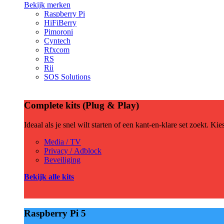
Bekijk merken
Raspberry Pi
HiFiBerry
Pimoroni
Cyntech
Rfxcom
RS
Rii
SOS Solutions
Complete kits (Plug & Play)
Ideaal als je snel wilt starten of een kant-en-klare set zoekt. Ki
Media / TV
Privacy / Adblock
Beveiliging
Bekijk alle kits
Raspberry Pi 5