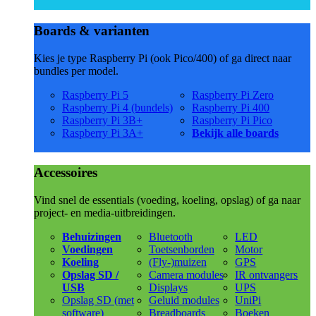
Boards & varianten
Kies je type Raspberry Pi (ook Pico/400) of ga direct naar
bundles per model.
Raspberry Pi 5
Raspberry Pi Zero
Raspberry Pi 4 (bundels)
Raspberry Pi 400
Raspberry Pi 3B+
Raspberry Pi Pico
Raspberry Pi 3A+
Bekijk alle boards
Accessoires
Vind snel de essentials (voeding, koeling, opslag) of ga naar
project- en media-uitbreidingen.
Behuizingen
Bluetooth
LED
Voedingen
Toetsenborden
Motor
Koeling
(Fly-)muizen
GPS
Opslag SD /
Camera modules
IR ontvangers
USB
Displays
UPS
Opslag SD (met
Geluid modules
UniPi
software)
Breadboards
Boeken