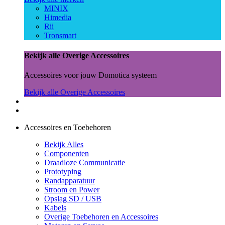
MINIX
Himedia
Rii
Tronsmart
Bekijk alle Overige Accessoires
Accessoires voor jouw Domotica systeem
Bekijk alle Overige Accessoires
Accessoires en Toebehoren
Bekijk Alles
Componenten
Draadloze Communicatie
Prototyping
Randapparatuur
Stroom en Power
Opslag SD / USB
Kabels
Overige Toebehoren en Accessoires