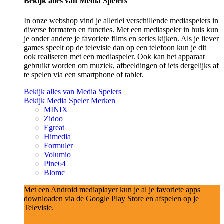
Bekijk alles van Media Spelers
In onze webshop vind je allerlei verschillende mediaspelers in
diverse formaten en functies. Met een mediaspeler in huis kun
je onder andere je favoriete films en series kijken. Als je liever
games speelt op de televisie dan op een telefoon kun je dit
ook realiseren met een mediaspeler. Ook kan het apparaat
gebruikt worden om muziek, afbeeldingen of iets dergelijks af
te spelen via een smartphone of tablet.
Bekijk alles van Media Spelers
Bekijk Media Speler Merken
MINIX
Zidoo
Egreat
Himedia
Formuler
Volumio
Pine64
Blomc
Met een Android mediaplayer kun je al je favoriete apps
downloaden via de Google Play Store en afspelen op je
Televisie.