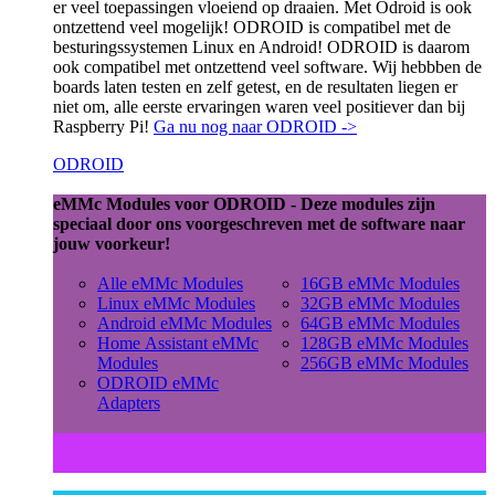
er veel toepassingen vloeiend op draaien. Met Odroid is ook
ontzettend veel mogelijk! ODROID is compatibel met de
besturingssystemen Linux en Android! ODROID is daarom
ook compatibel met ontzettend veel software. Wij hebbben de
boards laten testen en zelf getest, en de resultaten liegen er
niet om, alle eerste ervaringen waren veel positiever dan bij
Raspberry Pi!
Ga nu nog naar ODROID ->
ODROID
eMMc Modules voor ODROID - Deze modules zijn
speciaal door ons voorgeschreven met de software naar
jouw voorkeur!
Alle eMMc Modules
16GB eMMc Modules
Linux eMMc Modules
32GB eMMc Modules
Android eMMc Modules
64GB eMMc Modules
Home Assistant eMMc
128GB eMMc Modules
Modules
256GB eMMc Modules
ODROID eMMc
Adapters