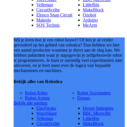
Velleman
LittleBits
CircuitScribe
MakeBlock
Elenco Snap Circuit
Ozobot
Makedo
Arduino
SOS Technic
MeArm
Wil je leren hoe je een robot bouwt? Of ben je al verder
gevorderd op het gebied van robotica? Dan hebben we hier
een aantal producten waarmee je direct aan de slag kan. We
hebben pakketten waar je stapsgewijs je zelfgebouwde robot
te programmeren. Je kunt er oneindig veel experimenten mee
uitvoeren, en je leert meer over de logica van bepaalde
mechanismen en machines.
Bekijk alles van Robotica
Robot Kitjes
Robot Accessoires
Robot Armen
Drones
Bekijk alle merken
ElecFreaks
Dexter Industries
WaveShare
BBC Micro:Bit
Velleman
LittleBits
CircuitScribe
MakeBlock