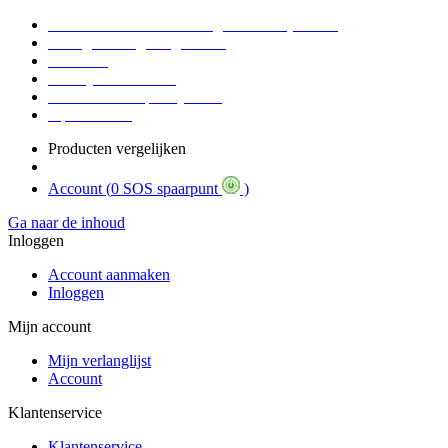
Voor 16:30 Besteld = Morgen in huis (werkdag)
90 dagen niet goed geld terug
Educatief
Zakelijke Voordelen
SOS Member spaarsysteem
Tips / BLOG
Producten vergelijken
Account (
0 SOS spaarpunt
)
Ga naar de inhoud
Inloggen
Account aanmaken
Inloggen
Mijn account
Mijn verlanglijst
Account
Klantenservice
Klantenservice