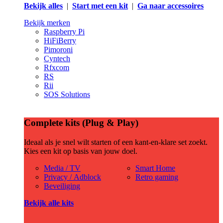
Bekijk alles
|
Start met een kit
|
Ga naar accessoires
Bekijk merken
Raspberry Pi
HiFiBerry
Pimoroni
Cyntech
Rfxcom
RS
Rii
SOS Solutions
Complete kits (Plug & Play)
Ideaal als je snel wilt starten of een kant-en-klare set zoekt.
Kies een kit op basis van jouw doel.
Media / TV
Smart Home
Privacy / Adblock
Retro gaming
Beveiliging
Bekijk alle kits