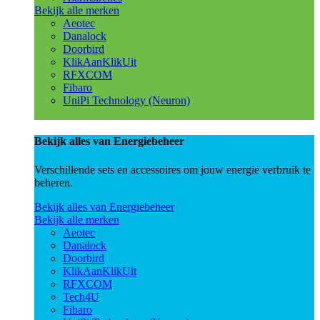
Bekijk alle merken
Aeotec
Danalock
Doorbird
KlikAanKlikUit
RFXCOM
Fibaro
UniPi Technology (Neuron)
Bekijk alles van Energiebeheer
Verschillende sets en accessoires om jouw energie verbruik te
beheren.
Bekijk alles van Energiebeheer
Bekijk alle merken
Aeotec
Danalock
Doorbird
KlikAanKlikUit
RFXCOM
Tech4U
Fibaro