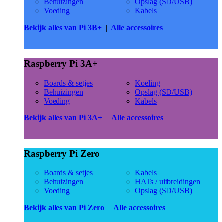
Behuizingen
Opslag (SD/USB)
Voeding
Kabels
Bekijk alles van Pi 3B+
|
Alle accessoires
Raspberry Pi 3A+
Boards & setjes
Koeling
Behuizingen
Opslag (SD/USB)
Voeding
Kabels
Bekijk alles van Pi 3A+
|
Alle accessoires
Raspberry Pi Zero
Boards & setjes
Kabels
Behuizingen
HATs / uitbreidingen
Voeding
Opslag (SD/USB)
Bekijk alles van Pi Zero
|
Alle accessoires