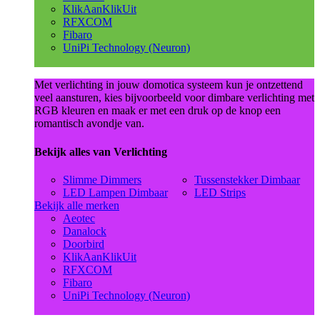
KlikAanKlikUit
RFXCOM
Fibaro
UniPi Technology (Neuron)
Met verlichting in jouw domotica systeem kun je ontzettend
veel aansturen, kies bijvoorbeeld voor dimbare verlichting met
RGB kleuren en maak er met een druk op de knop een
romantisch avondje van.
Bekijk alles van Verlichting
Slimme Dimmers
Tussenstekker Dimbaar
LED Lampen Dimbaar
LED Strips
Bekijk alle merken
Aeotec
Danalock
Doorbird
KlikAanKlikUit
RFXCOM
Fibaro
UniPi Technology (Neuron)