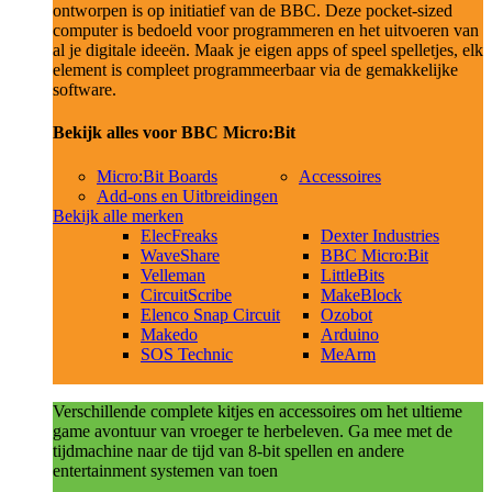
ontworpen is op initiatief van de BBC. Deze pocket-sized
computer is bedoeld voor programmeren en het uitvoeren van
al je digitale ideeën. Maak je eigen apps of speel spelletjes, elk
element is compleet programmeerbaar via de gemakkelijke
software.
Bekijk alles voor BBC Micro:Bit
Micro:Bit Boards
Accessoires
Add-ons en Uitbreidingen
Bekijk alle merken
ElecFreaks
Dexter Industries
WaveShare
BBC Micro:Bit
Velleman
LittleBits
CircuitScribe
MakeBlock
Elenco Snap Circuit
Ozobot
Makedo
Arduino
SOS Technic
MeArm
Verschillende complete kitjes en accessoires om het ultieme
game avontuur van vroeger te herbeleven. Ga mee met de
tijdmachine naar de tijd van 8-bit spellen en andere
entertainment systemen van toen