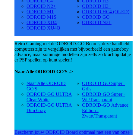
ODROID C4
ODROID H3
ODROID N2+
ODROID H3+
ODROID M1
ODROID HC4 (OLED)
ODROID M1S
ODROID GO
ODROID XU4
ODROID N2L
ODROID XU4Q
Retro Gaming met de ODROID-GO Boards, deze handheld
computers zijn te vergelijken met bijvoorbeeld een gameboy
advance, maar sommige modellen zijn zelfs zo krachtig dat je
er PSP spellen op kunt spelen!
Naar Alle ODROID GO'S ->
Naar Alle ODROID
ODROID-GO Super -
GO'S
Grijs
ODROID-GO ULTRA
ODROID-GO Super -
Clear White
Wit/Transparant
ODROID-GO ULTRA
ODROID-GO Advance
Dim Gray
Edition -
Zwart/Transparant
Bescherm jouw ODROID Board optimaal met een van onze