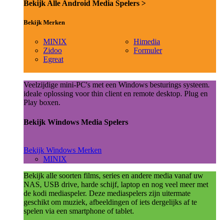
Bekijk Alle Android Media Spelers >
Bekijk Merken
MINIX
Himedia
Zidoo
Formuler
Egreat
Veelzijdige mini-PC's met een Windows besturings systeem.
ideale oplossing voor thin client en remote desktop. Plug en
Play boxen.
Bekijk Windows Media Spelers
Bekijk Windows Merken
MINIX
Bekijk alle soorten films, series en andere media vanaf uw
NAS, USB drive, harde schijf, laptop en nog veel meer met
de kodi mediaspeler. Deze mediaspelers zijn uitermate
geschikt om muziek, afbeeldingen of iets dergelijks af te
spelen via een smartphone of tablet.