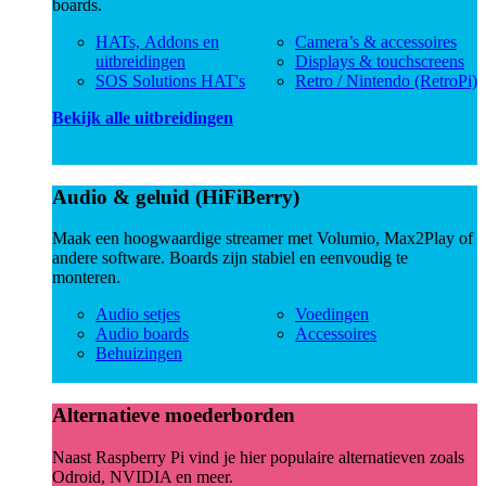
boards.
HATs, Addons en
Camera’s & accessoires
uitbreidingen
Displays & touchscreens
SOS Solutions HAT's
Retro / Nintendo (RetroPi)
Bekijk alle uitbreidingen
Audio & geluid (HiFiBerry)
Maak een hoogwaardige streamer met Volumio, Max2Play of
andere software. Boards zijn stabiel en eenvoudig te
monteren.
Audio setjes
Voedingen
Audio boards
Accessoires
Behuizingen
Alternatieve moederborden
Naast Raspberry Pi vind je hier populaire alternatieven zoals
Odroid, NVIDIA en meer.