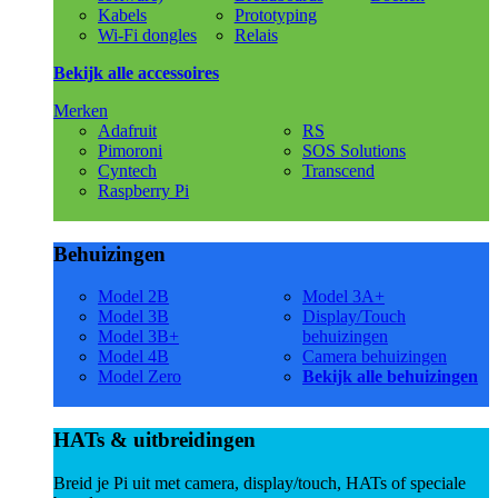
Kabels
Prototyping
Wi-Fi dongles
Relais
Bekijk alle accessoires
Merken
Adafruit
RS
Pimoroni
SOS Solutions
Cyntech
Transcend
Raspberry Pi
Behuizingen
Model 2B
Model 3A+
Model 3B
Display/Touch
Model 3B+
behuizingen
Model 4B
Camera behuizingen
Model Zero
Bekijk alle behuizingen
HATs & uitbreidingen
Breid je Pi uit met camera, display/touch, HATs of speciale