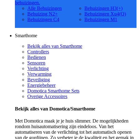
behuizingen.
Alle Behuizingen
Behuizingen H3(+)
Behuizing N2+
Behuizingen Xu4(Q)
Behuizingen C4
Behuizingen M1
Smarthome
Bekijk alles van Smarthome
Controllers
Bedienen
Sensoren
Verlichting
Verwarming
Beveiliging
Energiebeheer
Domotica Smarthome Sets
Overige Accessoires
Bekijk alles van Domotica/Smarthome
Met Domotica maak je je huis slimmer. De mogelijkheden
rondom huisautomatisering zijn eindeloos. Van het
automatiseren van de verlichting tot het automatisch openen
van de gordijnen. Zo verbeter je de kwaliteit en het gemak in