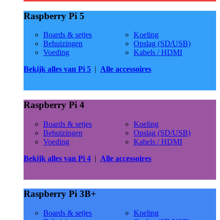
Raspberry Pi 5
Boards & setjes
Koeling
Behuizingen
Opslag (SD/USB)
Voeding
Kabels / HDMI
Bekijk alles van Pi 5
|
Alle accessoires
Raspberry Pi 4
Boards & setjes
Koeling
Behuizingen
Opslag (SD/USB)
Voeding
Kabels / HDMI
Bekijk alles van Pi 4
|
Alle accessoires
Raspberry Pi 3B+
Boards & setjes
Koeling