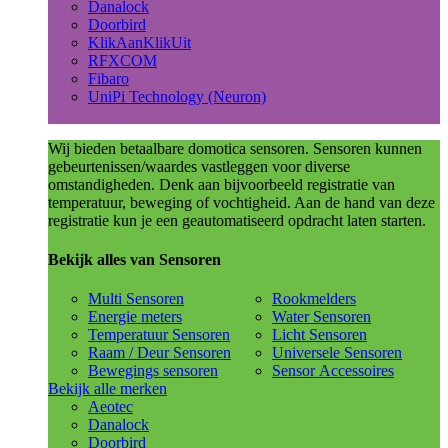
Danalock
Doorbird
KlikAanKlikUit
RFXCOM
Fibaro
UniPi Technology (Neuron)
Wij bieden betaalbare domotica sensoren. Sensoren kunnen
gebeurtenissen/waardes vastleggen voor diverse
omstandigheden. Denk aan bijvoorbeeld registratie van
temperatuur, beweging of vochtigheid. Aan de hand van deze
registratie kun je een geautomatiseerd opdracht laten starten.
Bekijk alles van Sensoren
Multi Sensoren
Rookmelders
Energie meters
Water Sensoren
Temperatuur Sensoren
Licht Sensoren
Raam / Deur Sensoren
Universele Sensoren
Bewegings sensoren
Sensor Accessoires
Bekijk alle merken
Aeotec
Danalock
Doorbird