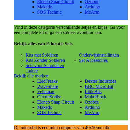
Elenco Snap Circuit
Ozobot
Makedo
Arduino
SOS Technic
MeArm
Vind in deze categorie verschillende setjes en kitjes. Ga voor
een complete kit of ga een soldeer avontuur aan.
Bekijk alles van Educatie Sets
Kits met Solderen
Onderwijsinstellingen
Kits Zonder Solderen
Set Accessoires
Sets voor Scholen en
andere
Bekijk alle merken
ElecFreaks
Dexter Industries
WaveShare
BBC Micro:Bit
Velleman
LittleBits
CircuitScribe
MakeBlock
Elenco Snap Circuit
Ozobot
Makedo
Arduino
SOS Technic
MeArm
De micro:bit is een mini computer van 40x50mm die