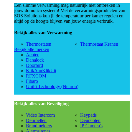
Een slimme verwarming mag natuurlijk niet ontbreken in
jouw domotica systeem! Met de verwarmingsproducten van
SOS Solutions kun jij de temperatuur per kamer regelen en
altijd op de hoogte blijven van jouw energie verbruik.
Bekijk alles van Verwarming
Thermostaten
Thermostaat Kranen
Bekijk alle merken
Aeotec
Danalock
Doorbird
KlikAanKlikUit
RFXCOM
Fibaro
UniPi Technology (Neuron)
Bekijk alles van Beveiliging
Video Intercom
Keypads
Deurbellen
Deursloten
Brandmelders
IP Camera's
Alarmsirenes