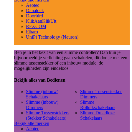
Aeotec
Danalock
Doorbird
KlikAanKlikUit
RFXCOM
Fibaro
UniPi Technology (Neuron)
Ben je in het bezit van een slimme controller? Dan kun je
bijvoorbeeld je verlichting gaan schakelen, dit doe je met een
slimme tussenstekker of een inbouw module, de
mogelijkheden zijn eindeloos
Bekijk alles van Bedienen
Slimme (inbouw)
Slimme Tussenstekker
Schakelaars
Dimmers
Slimme (inbouw)
Slimme
Dimmers
Rolluikschakelaars
Slimme Tussenstekkers
Slimme Draadloze
(Stekker Schakelaars)
Schakelaars
Bekijk alle merken
Aeotec