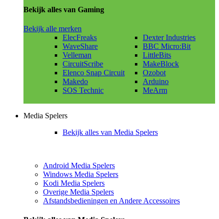
Bekijk alles van Gaming
Bekijk alle merken
ElecFreaks
Dexter Industries
WaveShare
BBC Micro:Bit
Velleman
LittleBits
CircuitScribe
MakeBlock
Elenco Snap Circuit
Ozobot
Makedo
Arduino
SOS Technic
MeArm
Media Spelers
Bekijk alles van Media Spelers
Android Media Spelers
Windows Media Spelers
Kodi Media Spelers
Overige Media Spelers
Afstandsbedieningen en Andere Accessoires