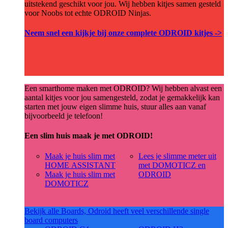
uitstekend geschikt voor jou. Wij hebben kitjes samen gesteld
voor Noobs tot echte ODROID Ninjas.
Neem snel een kijkje bij onze complete ODROID kitjes ->
Een smarthome maken met ODROID? Wij hebben alvast een
aantal kitjes voor jou samengesteld, zodat je gemakkelijk kan
starten met jouw eigen slimme huis, stuur alles aan vanaf
bijvoorbeeld je telefoon!
Een slim huis maak je met ODROID!
Maak je huis slim met
Lees je slimme meter uit
HOME ASSISTANT
met DOMOTICZ en
Maak je huis slim met
ODROID
DOMOTICZ
Bekijk alle Boards, Odroid heeft veel verschillende single
board computers