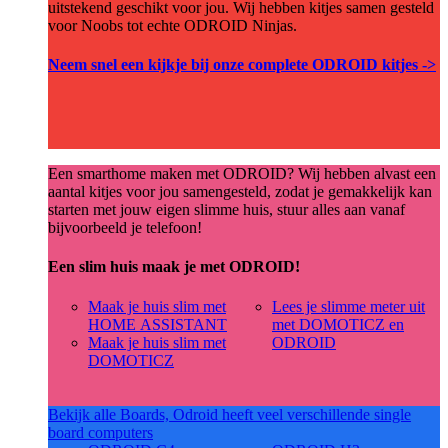
uitstekend geschikt voor jou. Wij hebben kitjes samen gesteld
voor Noobs tot echte ODROID Ninjas.
Neem snel een kijkje bij onze complete ODROID kitjes ->
Een smarthome maken met ODROID? Wij hebben alvast een
aantal kitjes voor jou samengesteld, zodat je gemakkelijk kan
starten met jouw eigen slimme huis, stuur alles aan vanaf
bijvoorbeeld je telefoon!
Een slim huis maak je met ODROID!
Maak je huis slim met
Lees je slimme meter uit
HOME ASSISTANT
met DOMOTICZ en
Maak je huis slim met
ODROID
DOMOTICZ
Bekijk alle Boards, Odroid heeft veel verschillende single
board computers