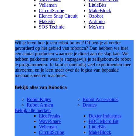
Velleman
LittleBits
CircuitScribe
MakeBlock
Elenco Snap Circuit
Ozobot
Makedo
Arduino
SOS Technic
MeArm
Wil je leren hoe je een robot bouwt? Of ben je al verder
gevorderd op het gebied van robotica? Dan hebben we hier
een aantal producten waarmee je direct aan de slag kan. We
hebben pakketten waar je stapsgewijs je zelfgebouwde robot
te programmeren. Je kunt er oneindig veel experimenten mee
uitvoeren, en je leert meer over de logica van bepaalde
mechanismen en machines.
Bekijk alles van Robotica
Robot Kitjes
Robot Accessoires
Robot Armen
Drones
Bekijk alle merken
ElecFreaks
Dexter Industries
WaveShare
BBC Micro:Bit
Velleman
LittleBits
CircuitScribe
MakeBlock