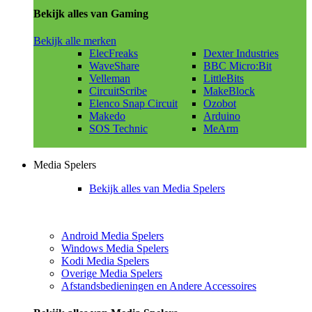
Bekijk alles van Gaming
Bekijk alle merken
ElecFreaks
Dexter Industries
WaveShare
BBC Micro:Bit
Velleman
LittleBits
CircuitScribe
MakeBlock
Elenco Snap Circuit
Ozobot
Makedo
Arduino
SOS Technic
MeArm
Media Spelers
Bekijk alles van Media Spelers
Android Media Spelers
Windows Media Spelers
Kodi Media Spelers
Overige Media Spelers
Afstandsbedieningen en Andere Accessoires