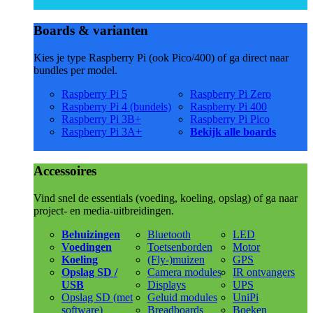
Boards & varianten
Kies je type Raspberry Pi (ook Pico/400) of ga direct naar
bundles per model.
Raspberry Pi 5
Raspberry Pi Zero
Raspberry Pi 4 (bundels)
Raspberry Pi 400
Raspberry Pi 3B+
Raspberry Pi Pico
Raspberry Pi 3A+
Bekijk alle boards
Accessoires
Vind snel de essentials (voeding, koeling, opslag) of ga naar
project- en media-uitbreidingen.
Behuizingen
Bluetooth
LED
Voedingen
Toetsenborden
Motor
Koeling
(Fly-)muizen
GPS
Opslag SD /
Camera modules
IR ontvangers
USB
Displays
UPS
Opslag SD (met
Geluid modules
UniPi
software)
Breadboards
Boeken