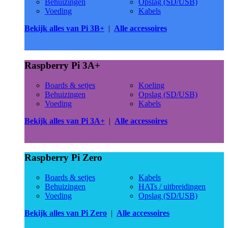
Behuizingen
Opslag (SD/USB)
Voeding
Kabels
Bekijk alles van Pi 3B+
|
Alle accessoires
Raspberry Pi 3A+
Boards & setjes
Koeling
Behuizingen
Opslag (SD/USB)
Voeding
Kabels
Bekijk alles van Pi 3A+
|
Alle accessoires
Raspberry Pi Zero
Boards & setjes
Kabels
Behuizingen
HATs / uitbreidingen
Voeding
Opslag (SD/USB)
Bekijk alles van Pi Zero
|
Alle accessoires