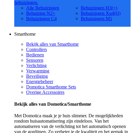
behuizingen.
Alle Behuizingen
Behuizingen H3(+)
Behuizing N2+
Behuizingen Xu4(Q)
Behuizingen C4
Behuizingen M1
Smarthome
Bekijk alles van Smarthome
Controllers
Bedienen
Sensoren
Verlichting
Verwarming
Beveiliging
Energiebeheer
Domotica Smarthome Sets
Overige Accessoires
Bekijk alles van Domotica/Smarthome
Met Domotica maak je je huis slimmer. De mogelijkheden
rondom huisautomatisering zijn eindeloos. Van het
automatiseren van de verlichting tot het automatisch openen
van de gordijnen. Zo verbeter je de kwaliteit en het gemak in