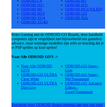
ODROID C4
ODROID H3
ODROID N2+
ODROID H3+
ODROID M1
ODROID HC4 (OLED)
ODROID M1S
ODROID GO
ODROID XU4
ODROID N2L
ODROID XU4Q
Retro Gaming met de ODROID-GO Boards, deze handheld
computers zijn te vergelijken met bijvoorbeeld een gameboy
advance, maar sommige modellen zijn zelfs zo krachtig dat je
er PSP spellen op kunt spelen!
Naar Alle ODROID GO'S ->
Naar Alle ODROID
ODROID-GO Super -
GO'S
Grijs
ODROID-GO ULTRA
ODROID-GO Super -
Clear White
Wit/Transparant
ODROID-GO ULTRA
ODROID-GO Advance
Dim Gray
Edition -
Zwart/Transparant
Bescherm jouw ODROID Board optimaal met een van onze