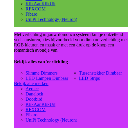
KlikAanKlikUit
RFXCOM
Fibaro
UniPi Technology (Neuron)
Met verlichting in jouw domotica systeem kun je ontzettend
veel aansturen, kies bijvoorbeeld voor dimbare verlichting met
RGB kleuren en maak er met een druk op de knop een
romantisch avondje van.
Bekijk alles van Verlichting
Slimme Dimmers
Tussenstekker Dimbaar
LED Lampen Dimbaar
LED Strips
Bekijk alle merken
Aeotec
Danalock
Doorbird
KlikAanKlikUit
RFXCOM
Fibaro
UniPi Technology (Neuron)