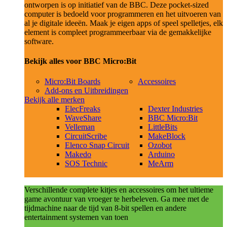
ontworpen is op initiatief van de BBC. Deze pocket-sized
computer is bedoeld voor programmeren en het uitvoeren van
al je digitale ideeën. Maak je eigen apps of speel spelletjes, elk
element is compleet programmeerbaar via de gemakkelijke
software.
Bekijk alles voor BBC Micro:Bit
Micro:Bit Boards
Accessoires
Add-ons en Uitbreidingen
Bekijk alle merken
ElecFreaks
Dexter Industries
WaveShare
BBC Micro:Bit
Velleman
LittleBits
CircuitScribe
MakeBlock
Elenco Snap Circuit
Ozobot
Makedo
Arduino
SOS Technic
MeArm
Verschillende complete kitjes en accessoires om het ultieme
game avontuur van vroeger te herbeleven. Ga mee met de
tijdmachine naar de tijd van 8-bit spellen en andere
entertainment systemen van toen