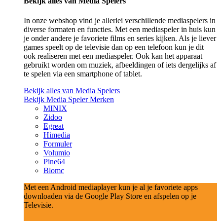
Bekijk alles van Media Spelers
In onze webshop vind je allerlei verschillende mediaspelers in
diverse formaten en functies. Met een mediaspeler in huis kun
je onder andere je favoriete films en series kijken. Als je liever
games speelt op de televisie dan op een telefoon kun je dit
ook realiseren met een mediaspeler. Ook kan het apparaat
gebruikt worden om muziek, afbeeldingen of iets dergelijks af
te spelen via een smartphone of tablet.
Bekijk alles van Media Spelers
Bekijk Media Speler Merken
MINIX
Zidoo
Egreat
Himedia
Formuler
Volumio
Pine64
Blomc
Met een Android mediaplayer kun je al je favoriete apps
downloaden via de Google Play Store en afspelen op je
Televisie.