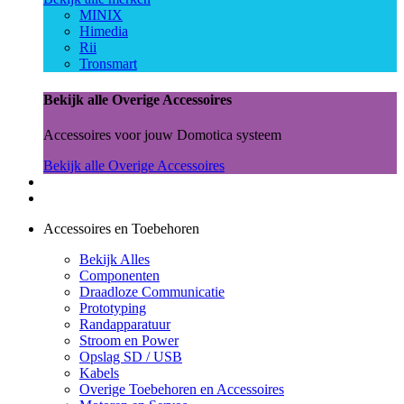
MINIX
Himedia
Rii
Tronsmart
Bekijk alle Overige Accessoires
Accessoires voor jouw Domotica systeem
Bekijk alle Overige Accessoires
Accessoires en Toebehoren
Bekijk Alles
Componenten
Draadloze Communicatie
Prototyping
Randapparatuur
Stroom en Power
Opslag SD / USB
Kabels
Overige Toebehoren en Accessoires