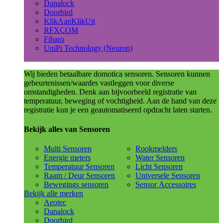
Danalock
Doorbird
KlikAanKlikUit
RFXCOM
Fibaro
UniPi Technology (Neuron)
Wij bieden betaalbare domotica sensoren. Sensoren kunnen
gebeurtenissen/waardes vastleggen voor diverse
omstandigheden. Denk aan bijvoorbeeld registratie van
temperatuur, beweging of vochtigheid. Aan de hand van deze
registratie kun je een geautomatiseerd opdracht laten starten.
Bekijk alles van Sensoren
Multi Sensoren
Rookmelders
Energie meters
Water Sensoren
Temperatuur Sensoren
Licht Sensoren
Raam / Deur Sensoren
Universele Sensoren
Bewegings sensoren
Sensor Accessoires
Bekijk alle merken
Aeotec
Danalock
Doorbird