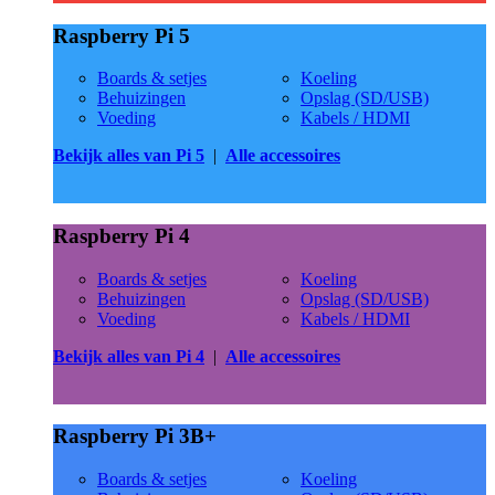
Raspberry Pi 5
Boards & setjes
Koeling
Behuizingen
Opslag (SD/USB)
Voeding
Kabels / HDMI
Bekijk alles van Pi 5
|
Alle accessoires
Raspberry Pi 4
Boards & setjes
Koeling
Behuizingen
Opslag (SD/USB)
Voeding
Kabels / HDMI
Bekijk alles van Pi 4
|
Alle accessoires
Raspberry Pi 3B+
Boards & setjes
Koeling