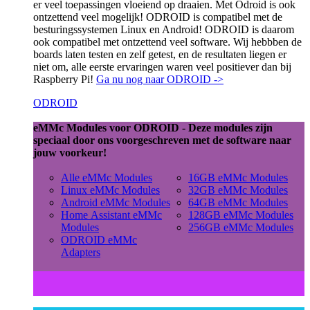
er veel toepassingen vloeiend op draaien. Met Odroid is ook
ontzettend veel mogelijk! ODROID is compatibel met de
besturingssystemen Linux en Android! ODROID is daarom
ook compatibel met ontzettend veel software. Wij hebbben de
boards laten testen en zelf getest, en de resultaten liegen er
niet om, alle eerste ervaringen waren veel positiever dan bij
Raspberry Pi!
Ga nu nog naar ODROID ->
ODROID
eMMc Modules voor ODROID - Deze modules zijn
speciaal door ons voorgeschreven met de software naar
jouw voorkeur!
Alle eMMc Modules
16GB eMMc Modules
Linux eMMc Modules
32GB eMMc Modules
Android eMMc Modules
64GB eMMc Modules
Home Assistant eMMc
128GB eMMc Modules
Modules
256GB eMMc Modules
ODROID eMMc
Adapters