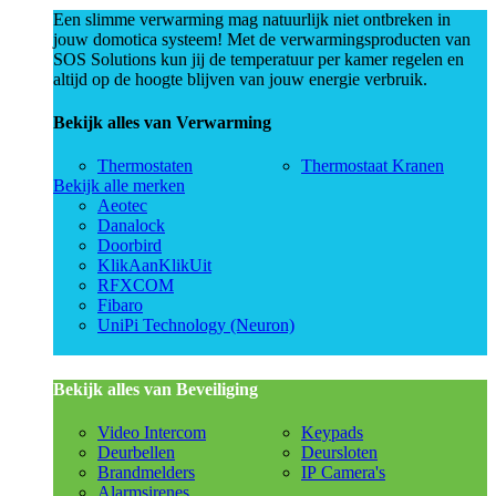
Een slimme verwarming mag natuurlijk niet ontbreken in
jouw domotica systeem! Met de verwarmingsproducten van
SOS Solutions kun jij de temperatuur per kamer regelen en
altijd op de hoogte blijven van jouw energie verbruik.
Bekijk alles van Verwarming
Thermostaten
Thermostaat Kranen
Bekijk alle merken
Aeotec
Danalock
Doorbird
KlikAanKlikUit
RFXCOM
Fibaro
UniPi Technology (Neuron)
Bekijk alles van Beveiliging
Video Intercom
Keypads
Deurbellen
Deursloten
Brandmelders
IP Camera's
Alarmsirenes