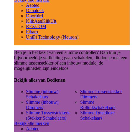
Aeotec
Danalock
Doorbird
KlikAanKlikUit
RFXCOM
Fibaro
UniPi Technology (Neuron)
Ben je in het bezit van een slimme controller? Dan kun je
bijvoorbeeld je verlichting gaan schakelen, dit doe je met een
slimme tussenstekker of een inbouw module, de
mogelijkheden zijn eindeloos
Bekijk alles van Bedienen
Slimme (inbouw)
Slimme Tussenstekker
Schakelaars
Dimmers
Slimme (inbouw)
Slimme
Dimmers
Rolluikschakelaars
Slimme Tussenstekkers
Slimme Draadloze
(Stekker Schakelaars)
Schakelaars
Bekijk alle merken
Aeotec