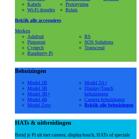
Kabels
Prototyping
Wi-Fi dongles
Relais
Bekijk alle accessoires
Merken
Adafruit
RS
Pimoroni
SOS Solutions
Cyntech
Transcend
Raspberry Pi
Behuizingen
Model 2B
Model 3A+
Model 3B
Display/Touch
Model 3B+
behuizingen
Model 4B
Camera behuizingen
Model Zero
Bekijk alle behuizingen
HATs & uitbreidingen
Breid je Pi uit met camera, display/touch, HATs of speciale