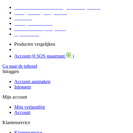
Voor 16:30 Besteld = Morgen in huis (werkdag)
90 dagen niet goed geld terug
Educatief
Zakelijke Voordelen
SOS Member spaarsysteem
Tips / BLOG
Producten vergelijken
Account (
0 SOS spaarpunt
)
Ga naar de inhoud
Inloggen
Account aanmaken
Inloggen
Mijn account
Mijn verlanglijst
Account
Klantenservice
Klantenservice