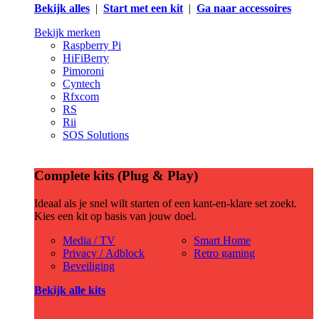
Bekijk alles
|
Start met een kit
|
Ga naar accessoires
Bekijk merken
Raspberry Pi
HiFiBerry
Pimoroni
Cyntech
Rfxcom
RS
Rii
SOS Solutions
Complete kits (Plug & Play)
Ideaal als je snel wilt starten of een kant-en-klare set zoekt.
Kies een kit op basis van jouw doel.
Media / TV
Smart Home
Privacy / Adblock
Retro gaming
Beveiliging
Bekijk alle kits