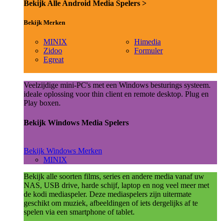
Bekijk Alle Android Media Spelers >
Bekijk Merken
MINIX
Himedia
Zidoo
Formuler
Egreat
Veelzijdige mini-PC's met een Windows besturings systeem.
ideale oplossing voor thin client en remote desktop. Plug en
Play boxen.
Bekijk Windows Media Spelers
Bekijk Windows Merken
MINIX
Bekijk alle soorten films, series en andere media vanaf uw
NAS, USB drive, harde schijf, laptop en nog veel meer met
de kodi mediaspeler. Deze mediaspelers zijn uitermate
geschikt om muziek, afbeeldingen of iets dergelijks af te
spelen via een smartphone of tablet.