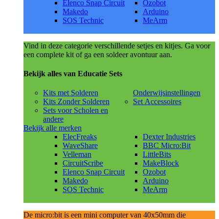
Elenco Snap Circuit
Ozobot
Makedo
Arduino
SOS Technic
MeArm
Vind in deze categorie verschillende setjes en kitjes. Ga voor
een complete kit of ga een soldeer avontuur aan.
Bekijk alles van Educatie Sets
Kits met Solderen
Onderwijsinstellingen
Kits Zonder Solderen
Set Accessoires
Sets voor Scholen en
andere
Bekijk alle merken
ElecFreaks
Dexter Industries
WaveShare
BBC Micro:Bit
Velleman
LittleBits
CircuitScribe
MakeBlock
Elenco Snap Circuit
Ozobot
Makedo
Arduino
SOS Technic
MeArm
De micro:bit is een mini computer van 40x50mm die