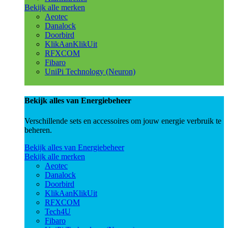
Bekijk alle merken
Aeotec
Danalock
Doorbird
KlikAanKlikUit
RFXCOM
Fibaro
UniPi Technology (Neuron)
Bekijk alles van Energiebeheer
Verschillende sets en accessoires om jouw energie verbruik te
beheren.
Bekijk alles van Energiebeheer
Bekijk alle merken
Aeotec
Danalock
Doorbird
KlikAanKlikUit
RFXCOM
Tech4U
Fibaro