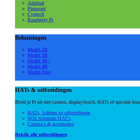
Adafruit
Pimoroni
Cyntech
Raspberry Pi
Behuizingen
Model 2B
Model 3B
Model 3B+
Model 4B
Model Zero
HATs & uitbreidingen
Breid je Pi uit met camera, display/touch, HATs of speciale boa
HATs, Addons en uitbreidingen
SOS Solutions HAT's
Camera’s & accessoires
Bekijk alle uitbreidingen