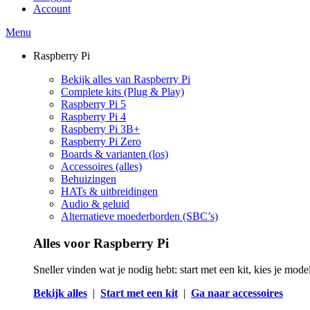
Account
Menu
Raspberry Pi
Bekijk alles van Raspberry Pi
Complete kits (Plug & Play)
Raspberry Pi 5
Raspberry Pi 4
Raspberry Pi 3B+
Raspberry Pi Zero
Boards & varianten (los)
Accessoires (alles)
Behuizingen
HATs & uitbreidingen
Audio & geluid
Alternatieve moederborden (SBC’s)
Alles voor Raspberry Pi
Sneller vinden wat je nodig hebt: start met een kit, kies je mod
Bekijk alles
|
Start met een kit
|
Ga naar accessoires