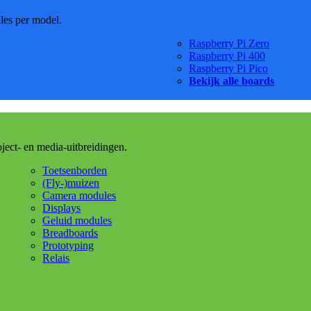
dles per model.
Raspberry Pi Zero
Raspberry Pi 400
Raspberry Pi Pico
Bekijk alle boards
oject- en media-uitbreidingen.
Toetsenborden
(Fly-)muizen
Camera modules
Displays
Geluid modules
Breadboards
Prototyping
Relais