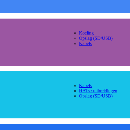
Koeling
Opslag (SD/USB)
Kabels
Kabels
HATs / uitbreidingen
Opslag (SD/USB)