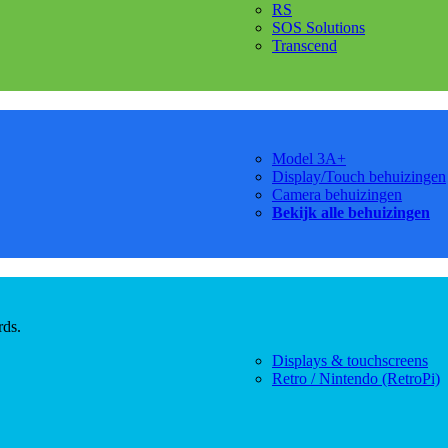
RS
SOS Solutions
Transcend
Model 3A+
Display/Touch behuizingen
Camera behuizingen
Bekijk alle behuizingen
rds.
Displays & touchscreens
Retro / Nintendo (RetroPi)