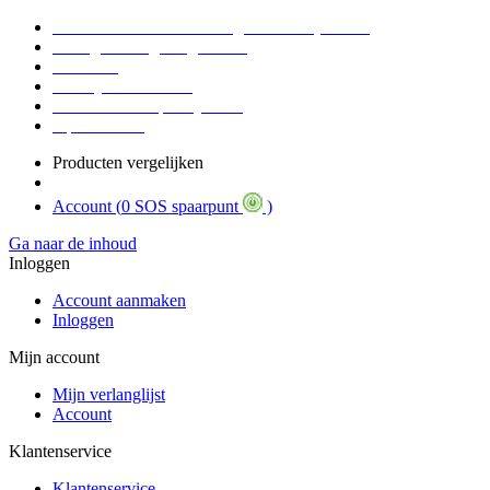
Voor 16:30 Besteld = Morgen in huis (werkdag)
90 dagen niet goed geld terug
Educatief
Zakelijke Voordelen
SOS Member spaarsysteem
Tips / BLOG
Producten vergelijken
Account (
0 SOS spaarpunt
)
Ga naar de inhoud
Inloggen
Account aanmaken
Inloggen
Mijn account
Mijn verlanglijst
Account
Klantenservice
Klantenservice