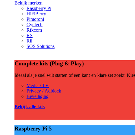
Bekijk merken
Raspberry Pi
HiFiBerry
Pimoroni
Cyntech
Rfxcom
RS
Rii
SOS Solutions
Complete kits (Plug & Play)
Ideaal als je snel wilt starten of een kant-en-klare set zoekt. Ki
Media / TV
Privacy / Adblock
Beveiliging
Bekijk alle kits
Raspberry Pi 5