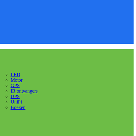
LED
Motor
GPS
IR ontvangers
UPS
UniPi
Boeken