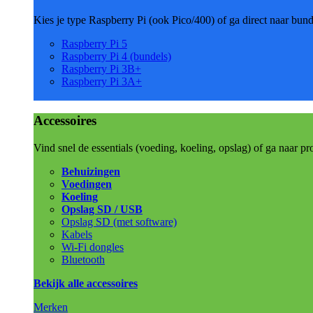
Kies je type Raspberry Pi (ook Pico/400) of ga direct naar bun
Raspberry Pi 5
Raspberry Pi 4 (bundels)
Raspberry Pi 3B+
Raspberry Pi 3A+
Accessoires
Vind snel de essentials (voeding, koeling, opslag) of ga naar pr
Behuizingen
Voedingen
Koeling
Opslag SD / USB
Opslag SD (met software)
Kabels
Wi-Fi dongles
Bluetooth
Bekijk alle accessoires
Merken