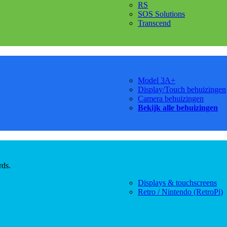
RS
SOS Solutions
Transcend
Model 3A+
Display/Touch behuizingen
Camera behuizingen
Bekijk alle behuizingen
rds.
Displays & touchscreens
Retro / Nintendo (RetroPi)