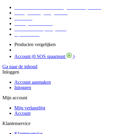
Voor 16:30 Besteld = Morgen in huis (werkdag)
90 dagen niet goed geld terug
Educatief
Zakelijke Voordelen
SOS Member spaarsysteem
Tips / BLOG
Producten vergelijken
Account (
0 SOS spaarpunt
)
Ga naar de inhoud
Inloggen
Account aanmaken
Inloggen
Mijn account
Mijn verlanglijst
Account
Klantenservice
Klantenservice