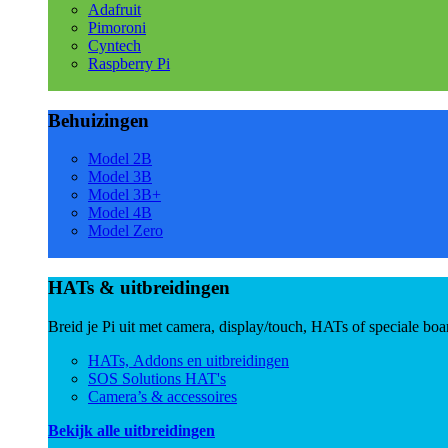
Adafruit
Pimoroni
Cyntech
Raspberry Pi
Behuizingen
Model 2B
Model 3B
Model 3B+
Model 4B
Model Zero
HATs & uitbreidingen
Breid je Pi uit met camera, display/touch, HATs of speciale boa
HATs, Addons en uitbreidingen
SOS Solutions HAT's
Camera’s & accessoires
Bekijk alle uitbreidingen