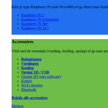
Kies je type Raspberry Pi (ook Pico/400) of ga direct naar bun
Raspberry Pi 5
Raspberry Pi 4 (bundels)
Raspberry Pi 3B+
Raspberry Pi 3A+
Accessoires
Vind snel de essentials (voeding, koeling, opslag) of ga naar pr
Behuizingen
Voedingen
Koeling
Opslag SD / USB
Opslag SD (met software)
Kabels
Wi-Fi dongles
Bluetooth
Bekijk alle accessoires
Merken