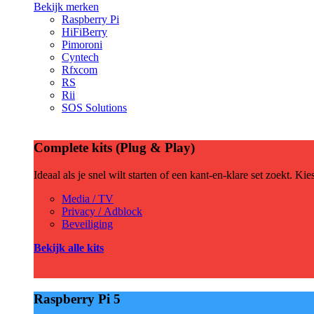
Bekijk merken
Raspberry Pi
HiFiBerry
Pimoroni
Cyntech
Rfxcom
RS
Rii
SOS Solutions
Complete kits (Plug & Play)
Ideaal als je snel wilt starten of een kant-en-klare set zoekt. Ki
Media / TV
Privacy / Adblock
Beveiliging
Bekijk alle kits
Raspberry Pi 5