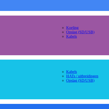
Koeling
Opslag (SD/USB)
Kabels
Kabels
HATs / uitbreidingen
Opslag (SD/USB)