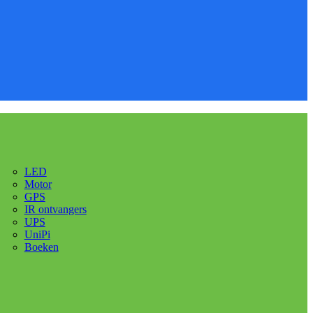
LED
Motor
GPS
IR ontvangers
UPS
UniPi
Boeken