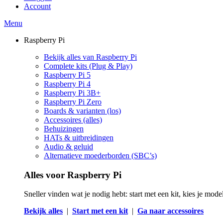
Account
Menu
Raspberry Pi
Bekijk alles van Raspberry Pi
Complete kits (Plug & Play)
Raspberry Pi 5
Raspberry Pi 4
Raspberry Pi 3B+
Raspberry Pi Zero
Boards & varianten (los)
Accessoires (alles)
Behuizingen
HATs & uitbreidingen
Audio & geluid
Alternatieve moederborden (SBC’s)
Alles voor Raspberry Pi
Sneller vinden wat je nodig hebt: start met een kit, kies je mod
Bekijk alles
|
Start met een kit
|
Ga naar accessoires