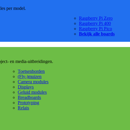
dles per model.
Raspberry Pi Zero
Raspberry Pi 400
Raspberry Pi Pico
Bekijk alle boards
oject- en media-uitbreidingen.
Toetsenborden
(Fly-)muizen
Camera modules
Displays
Geluid modules
Breadboards
Prototyping
Relais