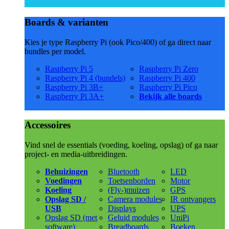
Boards & varianten
Kies je type Raspberry Pi (ook Pico/400) of ga direct naar
bundles per model.
Raspberry Pi 5
Raspberry Pi Zero
Raspberry Pi 4 (bundels)
Raspberry Pi 400
Raspberry Pi 3B+
Raspberry Pi Pico
Raspberry Pi 3A+
Bekijk alle boards
Accessoires
Vind snel de essentials (voeding, koeling, opslag) of ga naar
project- en media-uitbreidingen.
Behuizingen
Bluetooth
LED
Voedingen
Toetsenborden
Motor
Koeling
(Fly-)muizen
GPS
Opslag SD /
Camera modules
IR ontvangers
USB
Displays
UPS
Opslag SD (met
Geluid modules
UniPi
software)
Breadboards
Boeken