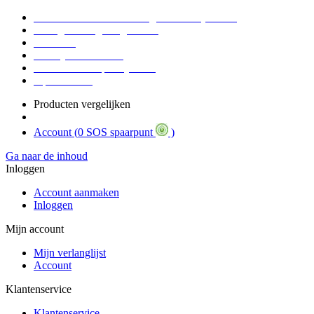
Voor 16:30 Besteld = Morgen in huis (werkdag)
90 dagen niet goed geld terug
Educatief
Zakelijke Voordelen
SOS Member spaarsysteem
Tips / BLOG
Producten vergelijken
Account (
0 SOS spaarpunt
)
Ga naar de inhoud
Inloggen
Account aanmaken
Inloggen
Mijn account
Mijn verlanglijst
Account
Klantenservice
Klantenservice