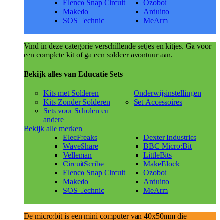
Elenco Snap Circuit
Ozobot
Makedo
Arduino
SOS Technic
MeArm
Vind in deze categorie verschillende setjes en kitjes. Ga voor
een complete kit of ga een soldeer avontuur aan.
Bekijk alles van Educatie Sets
Kits met Solderen
Onderwijsinstellingen
Kits Zonder Solderen
Set Accessoires
Sets voor Scholen en
andere
Bekijk alle merken
ElecFreaks
Dexter Industries
WaveShare
BBC Micro:Bit
Velleman
LittleBits
CircuitScribe
MakeBlock
Elenco Snap Circuit
Ozobot
Makedo
Arduino
SOS Technic
MeArm
De micro:bit is een mini computer van 40x50mm die