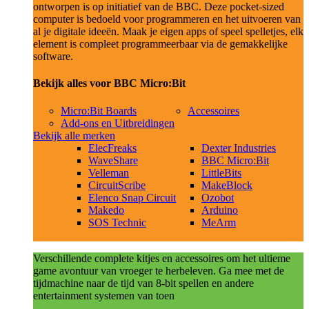
ontworpen is op initiatief van de BBC. Deze pocket-sized
computer is bedoeld voor programmeren en het uitvoeren van
al je digitale ideeën. Maak je eigen apps of speel spelletjes, elk
element is compleet programmeerbaar via de gemakkelijke
software.
Bekijk alles voor BBC Micro:Bit
Micro:Bit Boards
Accessoires
Add-ons en Uitbreidingen
Bekijk alle merken
ElecFreaks
Dexter Industries
WaveShare
BBC Micro:Bit
Velleman
LittleBits
CircuitScribe
MakeBlock
Elenco Snap Circuit
Ozobot
Makedo
Arduino
SOS Technic
MeArm
Verschillende complete kitjes en accessoires om het ultieme
game avontuur van vroeger te herbeleven. Ga mee met de
tijdmachine naar de tijd van 8-bit spellen en andere
entertainment systemen van toen