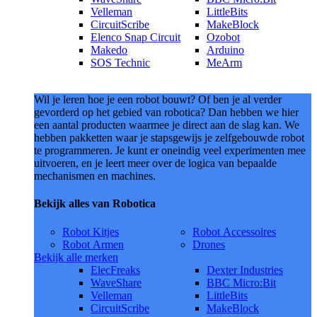
Velleman
LittleBits
CircuitScribe
MakeBlock
Elenco Snap Circuit
Ozobot
Makedo
Arduino
SOS Technic
MeArm
Wil je leren hoe je een robot bouwt? Of ben je al verder
gevorderd op het gebied van robotica? Dan hebben we hier
een aantal producten waarmee je direct aan de slag kan. We
hebben pakketten waar je stapsgewijs je zelfgebouwde robot
te programmeren. Je kunt er oneindig veel experimenten mee
uitvoeren, en je leert meer over de logica van bepaalde
mechanismen en machines.
Bekijk alles van Robotica
Robot Kitjes
Robot Accessoires
Robot Armen
Drones
Bekijk alle merken
ElecFreaks
Dexter Industries
WaveShare
BBC Micro:Bit
Velleman
LittleBits
CircuitScribe
MakeBlock