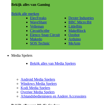
Bekijk alles van Gaming
Bekijk alle merken
ElecFreaks
Dexter Industries
WaveShare
BBC Micro:Bit
Velleman
LittleBits
CircuitScribe
MakeBlock
Elenco Snap Circuit
Ozobot
Makedo
Arduino
SOS Technic
MeArm
Media Spelers
Bekijk alles van Media Spelers
Android Media Spelers
Windows Media Spelers
Kodi Media Spelers
Overige Media Spelers
Afstandsbedieningen en Andere Accessoires