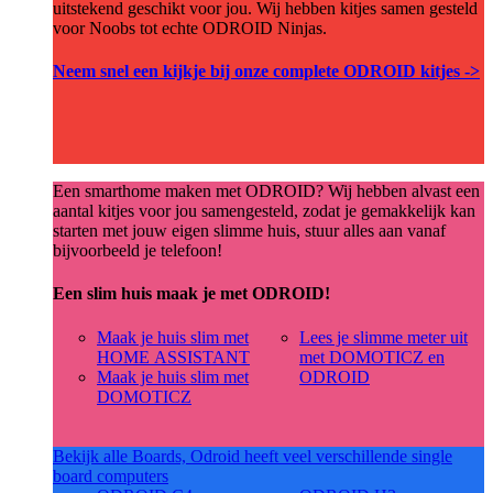
uitstekend geschikt voor jou. Wij hebben kitjes samen gesteld
voor Noobs tot echte ODROID Ninjas.
Neem snel een kijkje bij onze complete ODROID kitjes ->
Een smarthome maken met ODROID? Wij hebben alvast een
aantal kitjes voor jou samengesteld, zodat je gemakkelijk kan
starten met jouw eigen slimme huis, stuur alles aan vanaf
bijvoorbeeld je telefoon!
Een slim huis maak je met ODROID!
Maak je huis slim met
Lees je slimme meter uit
HOME ASSISTANT
met DOMOTICZ en
Maak je huis slim met
ODROID
DOMOTICZ
Bekijk alle Boards, Odroid heeft veel verschillende single
board computers