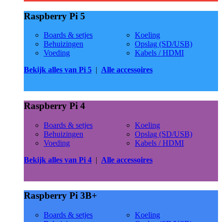
Raspberry Pi 5
Boards & setjes
Koeling
Behuizingen
Opslag (SD/USB)
Voeding
Kabels / HDMI
Bekijk alles van Pi 5
|
Alle accessoires
Raspberry Pi 4
Boards & setjes
Koeling
Behuizingen
Opslag (SD/USB)
Voeding
Kabels / HDMI
Bekijk alles van Pi 4
|
Alle accessoires
Raspberry Pi 3B+
Boards & setjes
Koeling