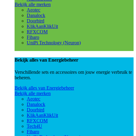
Bekijk alle merken
Aeotec
Danalock
Doorbird
KlikAanKlikUit
RFXCOM
Fibaro
UniPi Technology (Neuron)
Bekijk alles van Energiebeheer
Verschillende sets en accessoires om jouw energie verbruik te
beheren.
Bekijk alles van Energiebeheer
Bekijk alle merken
Aeotec
Danalock
Doorbird
KlikAanKlikUit
RFXCOM
Tech4U
Fibaro