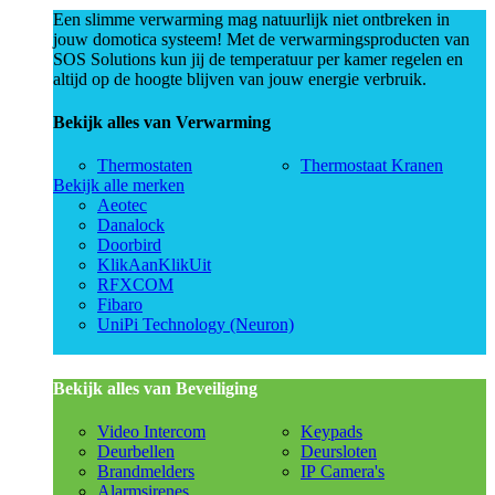
Een slimme verwarming mag natuurlijk niet ontbreken in
jouw domotica systeem! Met de verwarmingsproducten van
SOS Solutions kun jij de temperatuur per kamer regelen en
altijd op de hoogte blijven van jouw energie verbruik.
Bekijk alles van Verwarming
Thermostaten
Thermostaat Kranen
Bekijk alle merken
Aeotec
Danalock
Doorbird
KlikAanKlikUit
RFXCOM
Fibaro
UniPi Technology (Neuron)
Bekijk alles van Beveiliging
Video Intercom
Keypads
Deurbellen
Deursloten
Brandmelders
IP Camera's
Alarmsirenes