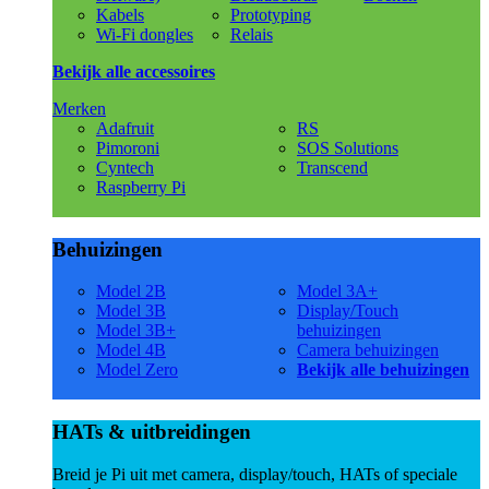
Kabels
Prototyping
Wi-Fi dongles
Relais
Bekijk alle accessoires
Merken
Adafruit
RS
Pimoroni
SOS Solutions
Cyntech
Transcend
Raspberry Pi
Behuizingen
Model 2B
Model 3A+
Model 3B
Display/Touch
Model 3B+
behuizingen
Model 4B
Camera behuizingen
Model Zero
Bekijk alle behuizingen
HATs & uitbreidingen
Breid je Pi uit met camera, display/touch, HATs of speciale