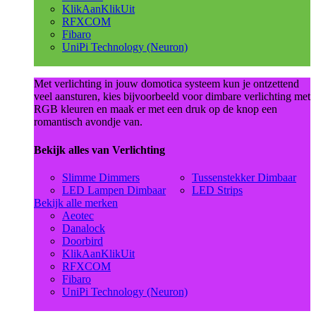
KlikAanKlikUit
RFXCOM
Fibaro
UniPi Technology (Neuron)
Met verlichting in jouw domotica systeem kun je ontzettend
veel aansturen, kies bijvoorbeeld voor dimbare verlichting met
RGB kleuren en maak er met een druk op de knop een
romantisch avondje van.
Bekijk alles van Verlichting
Slimme Dimmers
Tussenstekker Dimbaar
LED Lampen Dimbaar
LED Strips
Bekijk alle merken
Aeotec
Danalock
Doorbird
KlikAanKlikUit
RFXCOM
Fibaro
UniPi Technology (Neuron)