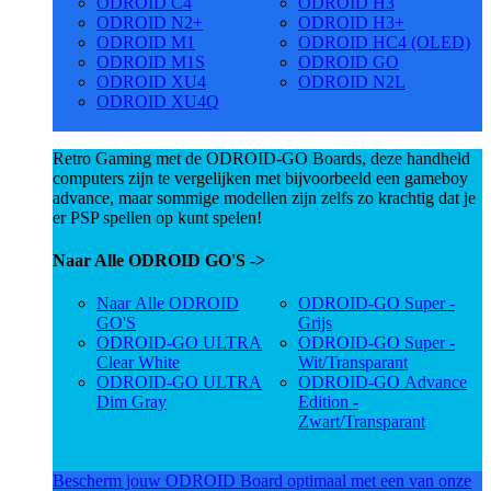
ODROID C4
ODROID H3
ODROID N2+
ODROID H3+
ODROID M1
ODROID HC4 (OLED)
ODROID M1S
ODROID GO
ODROID XU4
ODROID N2L
ODROID XU4Q
Retro Gaming met de ODROID-GO Boards, deze handheld
computers zijn te vergelijken met bijvoorbeeld een gameboy
advance, maar sommige modellen zijn zelfs zo krachtig dat je
er PSP spellen op kunt spelen!
Naar Alle ODROID GO'S ->
Naar Alle ODROID
ODROID-GO Super -
GO'S
Grijs
ODROID-GO ULTRA
ODROID-GO Super -
Clear White
Wit/Transparant
ODROID-GO ULTRA
ODROID-GO Advance
Dim Gray
Edition -
Zwart/Transparant
Bescherm jouw ODROID Board optimaal met een van onze