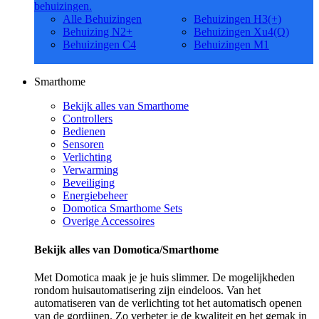
behuizingen.
Alle Behuizingen
Behuizingen H3(+)
Behuizing N2+
Behuizingen Xu4(Q)
Behuizingen C4
Behuizingen M1
Smarthome
Bekijk alles van Smarthome
Controllers
Bedienen
Sensoren
Verlichting
Verwarming
Beveiliging
Energiebeheer
Domotica Smarthome Sets
Overige Accessoires
Bekijk alles van Domotica/Smarthome
Met Domotica maak je je huis slimmer. De mogelijkheden
rondom huisautomatisering zijn eindeloos. Van het
automatiseren van de verlichting tot het automatisch openen
van de gordijnen. Zo verbeter je de kwaliteit en het gemak in