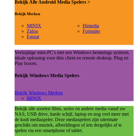
Bekijk Alle Android Media Spelers >
Bekijk Merken
MINIX
Himedia
Zidoo
Formuler
Egreat
Veelzijdige mini-PC's met een Windows besturings systeem.
ideale oplossing voor thin client en remote desktop. Plug en
Play boxen.
Bekijk Windows Media Spelers
Bekijk Windows Merken
MINIX
Bekijk alle soorten films, series en andere media vanaf uw
NAS, USB drive, harde schijf, laptop en nog veel meer met
de kodi mediaspeler. Deze mediaspelers zijn uitermate
geschikt om muziek, afbeeldingen of iets dergelijks af te
spelen via een smartphone of tablet.