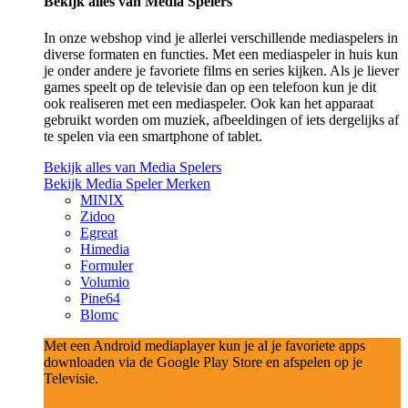
Bekijk alles van Media Spelers
In onze webshop vind je allerlei verschillende mediaspelers in
diverse formaten en functies. Met een mediaspeler in huis kun
je onder andere je favoriete films en series kijken. Als je liever
games speelt op de televisie dan op een telefoon kun je dit
ook realiseren met een mediaspeler. Ook kan het apparaat
gebruikt worden om muziek, afbeeldingen of iets dergelijks af
te spelen via een smartphone of tablet.
Bekijk alles van Media Spelers
Bekijk Media Speler Merken
MINIX
Zidoo
Egreat
Himedia
Formuler
Volumio
Pine64
Blomc
Met een Android mediaplayer kun je al je favoriete apps
downloaden via de Google Play Store en afspelen op je
Televisie.