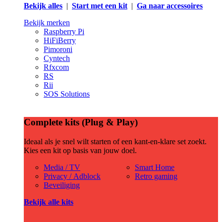
Bekijk alles
|
Start met een kit
|
Ga naar accessoires
Bekijk merken
Raspberry Pi
HiFiBerry
Pimoroni
Cyntech
Rfxcom
RS
Rii
SOS Solutions
Complete kits (Plug & Play)
Ideaal als je snel wilt starten of een kant-en-klare set zoekt.
Kies een kit op basis van jouw doel.
Media / TV
Smart Home
Privacy / Adblock
Retro gaming
Beveiliging
Bekijk alle kits