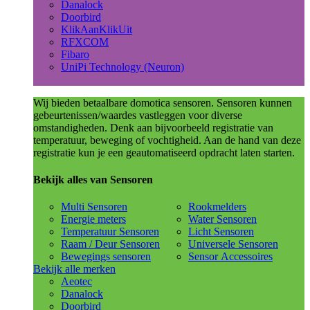
Danalock
Doorbird
KlikAanKlikUit
RFXCOM
Fibaro
UniPi Technology (Neuron)
Wij bieden betaalbare domotica sensoren. Sensoren kunnen
gebeurtenissen/waardes vastleggen voor diverse
omstandigheden. Denk aan bijvoorbeeld registratie van
temperatuur, beweging of vochtigheid. Aan de hand van deze
registratie kun je een geautomatiseerd opdracht laten starten.
Bekijk alles van Sensoren
Multi Sensoren
Rookmelders
Energie meters
Water Sensoren
Temperatuur Sensoren
Licht Sensoren
Raam / Deur Sensoren
Universele Sensoren
Bewegings sensoren
Sensor Accessoires
Bekijk alle merken
Aeotec
Danalock
Doorbird