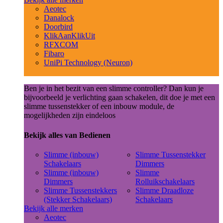
Aeotec
Danalock
Doorbird
KlikAanKlikUit
RFXCOM
Fibaro
UniPi Technology (Neuron)
Ben je in het bezit van een slimme controller? Dan kun je
bijvoorbeeld je verlichting gaan schakelen, dit doe je met een
slimme tussenstekker of een inbouw module, de
mogelijkheden zijn eindeloos
Bekijk alles van Bedienen
Slimme (inbouw)
Slimme Tussenstekker
Schakelaars
Dimmers
Slimme (inbouw)
Slimme
Dimmers
Rolluikschakelaars
Slimme Tussenstekkers
Slimme Draadloze
(Stekker Schakelaars)
Schakelaars
Bekijk alle merken
Aeotec