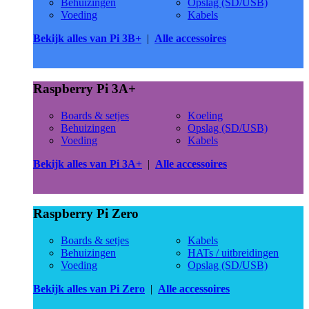
Behuizingen
Opslag (SD/USB)
Voeding
Kabels
Bekijk alles van Pi 3B+
|
Alle accessoires
Raspberry Pi 3A+
Boards & setjes
Koeling
Behuizingen
Opslag (SD/USB)
Voeding
Kabels
Bekijk alles van Pi 3A+
|
Alle accessoires
Raspberry Pi Zero
Boards & setjes
Kabels
Behuizingen
HATs / uitbreidingen
Voeding
Opslag (SD/USB)
Bekijk alles van Pi Zero
|
Alle accessoires