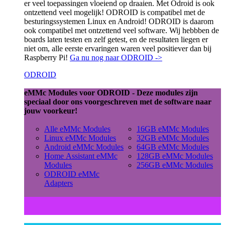
er veel toepassingen vloeiend op draaien. Met Odroid is ook
ontzettend veel mogelijk! ODROID is compatibel met de
besturingssystemen Linux en Android! ODROID is daarom
ook compatibel met ontzettend veel software. Wij hebbben de
boards laten testen en zelf getest, en de resultaten liegen er
niet om, alle eerste ervaringen waren veel positiever dan bij
Raspberry Pi!
Ga nu nog naar ODROID ->
ODROID
eMMc Modules voor ODROID - Deze modules zijn
speciaal door ons voorgeschreven met de software naar
jouw voorkeur!
Alle eMMc Modules
16GB eMMc Modules
Linux eMMc Modules
32GB eMMc Modules
Android eMMc Modules
64GB eMMc Modules
Home Assistant eMMc
128GB eMMc Modules
Modules
256GB eMMc Modules
ODROID eMMc
Adapters