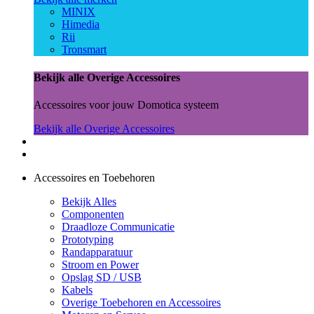
MINIX
Himedia
Rii
Tronsmart
Bekijk alle Overige Accessoires
Accessoires voor jouw Domotica systeem
Bekijk alle Overige Accessoires
Accessoires en Toebehoren
Bekijk Alles
Componenten
Draadloze Communicatie
Prototyping
Randapparatuur
Stroom en Power
Opslag SD / USB
Kabels
Overige Toebehoren en Accessoires