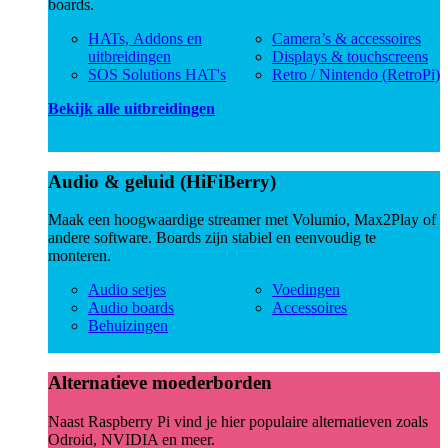
boards.
HATs, Addons en
Camera’s & accessoires
uitbreidingen
Displays & touchscreens
SOS Solutions HAT's
Retro / Nintendo (RetroPi)
Bekijk alle uitbreidingen
Audio & geluid (HiFiBerry)
Maak een hoogwaardige streamer met Volumio, Max2Play of
andere software. Boards zijn stabiel en eenvoudig te
monteren.
Audio setjes
Voedingen
Audio boards
Accessoires
Behuizingen
Alternatieve moederborden
Naast Raspberry Pi vind je hier populaire alternatieven zoals
Odroid, NVIDIA en meer.