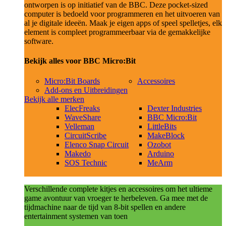
ontworpen is op initiatief van de BBC. Deze pocket-sized
computer is bedoeld voor programmeren en het uitvoeren van
al je digitale ideeën. Maak je eigen apps of speel spelletjes, elk
element is compleet programmeerbaar via de gemakkelijke
software.
Bekijk alles voor BBC Micro:Bit
Micro:Bit Boards
Accessoires
Add-ons en Uitbreidingen
Bekijk alle merken
ElecFreaks
Dexter Industries
WaveShare
BBC Micro:Bit
Velleman
LittleBits
CircuitScribe
MakeBlock
Elenco Snap Circuit
Ozobot
Makedo
Arduino
SOS Technic
MeArm
Verschillende complete kitjes en accessoires om het ultieme
game avontuur van vroeger te herbeleven. Ga mee met de
tijdmachine naar de tijd van 8-bit spellen en andere
entertainment systemen van toen