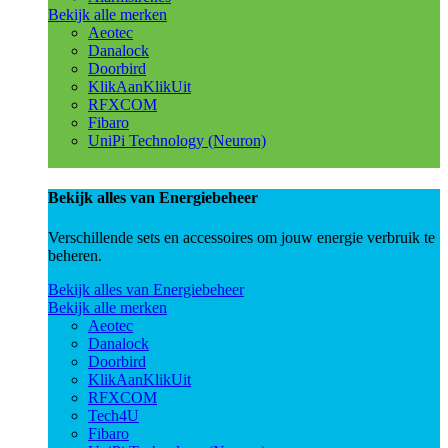
Bekijk alle merken
Aeotec
Danalock
Doorbird
KlikAanKlikUit
RFXCOM
Fibaro
UniPi Technology (Neuron)
Bekijk alles van Energiebeheer
Verschillende sets en accessoires om jouw energie verbruik te
beheren.
Bekijk alles van Energiebeheer
Bekijk alle merken
Aeotec
Danalock
Doorbird
KlikAanKlikUit
RFXCOM
Tech4U
Fibaro