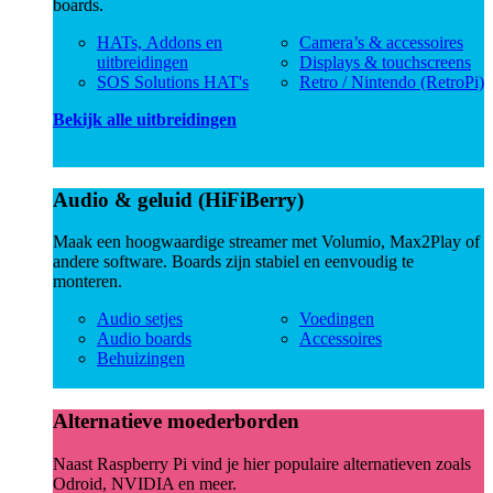
boards.
HATs, Addons en
Camera’s & accessoires
uitbreidingen
Displays & touchscreens
SOS Solutions HAT's
Retro / Nintendo (RetroPi)
Bekijk alle uitbreidingen
Audio & geluid (HiFiBerry)
Maak een hoogwaardige streamer met Volumio, Max2Play of
andere software. Boards zijn stabiel en eenvoudig te
monteren.
Audio setjes
Voedingen
Audio boards
Accessoires
Behuizingen
Alternatieve moederborden
Naast Raspberry Pi vind je hier populaire alternatieven zoals
Odroid, NVIDIA en meer.