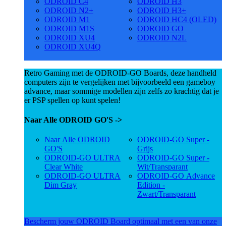
ODROID C4
ODROID H3
ODROID N2+
ODROID H3+
ODROID M1
ODROID HC4 (OLED)
ODROID M1S
ODROID GO
ODROID XU4
ODROID N2L
ODROID XU4Q
Retro Gaming met de ODROID-GO Boards, deze handheld
computers zijn te vergelijken met bijvoorbeeld een gameboy
advance, maar sommige modellen zijn zelfs zo krachtig dat je
er PSP spellen op kunt spelen!
Naar Alle ODROID GO'S ->
Naar Alle ODROID
ODROID-GO Super -
GO'S
Grijs
ODROID-GO ULTRA
ODROID-GO Super -
Clear White
Wit/Transparant
ODROID-GO ULTRA
ODROID-GO Advance
Dim Gray
Edition -
Zwart/Transparant
Bescherm jouw ODROID Board optimaal met een van onze