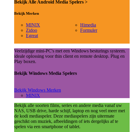
Bekijk Alle Android Media Spelers >
Bekijk Merken
MINIX
Himedia
Zidoo
Formuler
Egreat
Veelzijdige mini-PC's met een Windows besturings systeem.
ideale oplossing voor thin client en remote desktop. Plug en
Play boxen.
Bekijk Windows Media Spelers
Bekijk Windows Merken
MINIX
Bekijk alle soorten films, series en andere media vanaf uw
NAS, USB drive, harde schijf, laptop en nog veel meer met
de kodi mediaspeler. Deze mediaspelers zijn uitermate
geschikt om muziek, afbeeldingen of iets dergelijks af te
spelen via een smartphone of tablet.