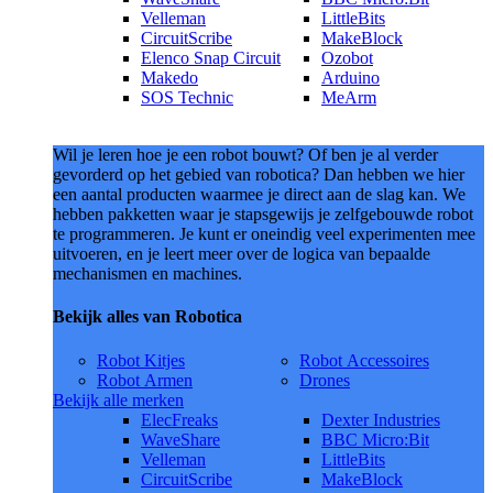
Velleman
LittleBits
CircuitScribe
MakeBlock
Elenco Snap Circuit
Ozobot
Makedo
Arduino
SOS Technic
MeArm
Wil je leren hoe je een robot bouwt? Of ben je al verder
gevorderd op het gebied van robotica? Dan hebben we hier
een aantal producten waarmee je direct aan de slag kan. We
hebben pakketten waar je stapsgewijs je zelfgebouwde robot
te programmeren. Je kunt er oneindig veel experimenten mee
uitvoeren, en je leert meer over de logica van bepaalde
mechanismen en machines.
Bekijk alles van Robotica
Robot Kitjes
Robot Accessoires
Robot Armen
Drones
Bekijk alle merken
ElecFreaks
Dexter Industries
WaveShare
BBC Micro:Bit
Velleman
LittleBits
CircuitScribe
MakeBlock