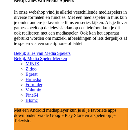
Bekijk alles van Media Spelers
In onze webshop vind je allerlei verschillende mediaspelers in
diverse formaten en functies. Met een mediaspeler in huis kun
je onder andere je favoriete films en series kijken. Als je liever
games speelt op de televisie dan op een telefoon kun je dit
ook realiseren met een mediaspeler. Ook kan het apparaat
gebruikt worden om muziek, afbeeldingen of iets dergelijks af
te spelen via een smartphone of tablet.
Bekijk alles van Media Spelers
Bekijk Media Speler Merken
MINIX
Zidoo
Egreat
Himedia
Formuler
Volumio
Pine64
Blomc
Met een Android mediaplayer kun je al je favoriete apps
downloaden via de Google Play Store en afspelen op je
Televisie.