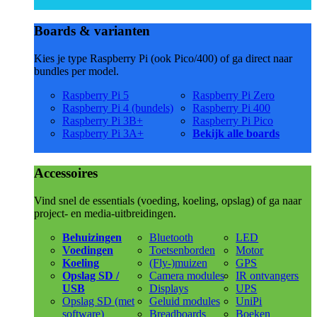
Boards & varianten
Kies je type Raspberry Pi (ook Pico/400) of ga direct naar
bundles per model.
Raspberry Pi 5
Raspberry Pi Zero
Raspberry Pi 4 (bundels)
Raspberry Pi 400
Raspberry Pi 3B+
Raspberry Pi Pico
Raspberry Pi 3A+
Bekijk alle boards
Accessoires
Vind snel de essentials (voeding, koeling, opslag) of ga naar
project- en media-uitbreidingen.
Behuizingen
Bluetooth
LED
Voedingen
Toetsenborden
Motor
Koeling
(Fly-)muizen
GPS
Opslag SD /
Camera modules
IR ontvangers
USB
Displays
UPS
Opslag SD (met
Geluid modules
UniPi
software)
Breadboards
Boeken