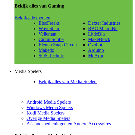
Bekijk alles van Gaming
Bekijk alle merken
ElecFreaks
Dexter Industries
WaveShare
BBC Micro:Bit
Velleman
LittleBits
CircuitScribe
MakeBlock
Elenco Snap Circuit
Ozobot
Makedo
Arduino
SOS Technic
MeArm
Media Spelers
Bekijk alles van Media Spelers
Android Media Spelers
Windows Media Spelers
Kodi Media Spelers
Overige Media Spelers
Afstandsbedieningen en Andere Accessoires