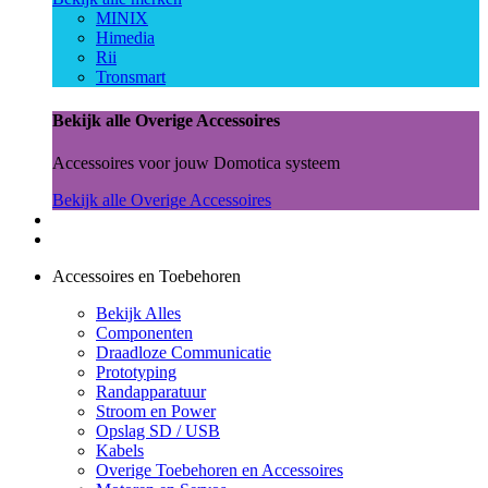
MINIX
Himedia
Rii
Tronsmart
Bekijk alle Overige Accessoires
Accessoires voor jouw Domotica systeem
Bekijk alle Overige Accessoires
Accessoires en Toebehoren
Bekijk Alles
Componenten
Draadloze Communicatie
Prototyping
Randapparatuur
Stroom en Power
Opslag SD / USB
Kabels
Overige Toebehoren en Accessoires