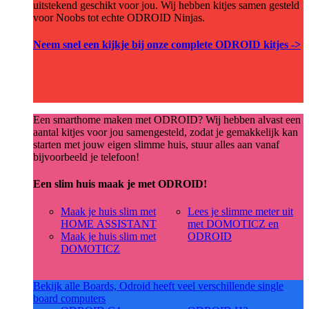
uitstekend geschikt voor jou. Wij hebben kitjes samen gesteld
voor Noobs tot echte ODROID Ninjas.
Neem snel een kijkje bij onze complete ODROID kitjes ->
Een smarthome maken met ODROID? Wij hebben alvast een
aantal kitjes voor jou samengesteld, zodat je gemakkelijk kan
starten met jouw eigen slimme huis, stuur alles aan vanaf
bijvoorbeeld je telefoon!
Een slim huis maak je met ODROID!
Maak je huis slim met
Lees je slimme meter uit
HOME ASSISTANT
met DOMOTICZ en
Maak je huis slim met
ODROID
DOMOTICZ
Bekijk alle Boards, Odroid heeft veel verschillende single
board computers