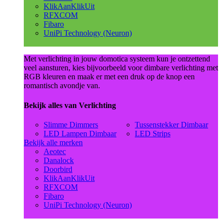
KlikAanKlikUit
RFXCOM
Fibaro
UniPi Technology (Neuron)
Met verlichting in jouw domotica systeem kun je ontzettend
veel aansturen, kies bijvoorbeeld voor dimbare verlichting met
RGB kleuren en maak er met een druk op de knop een
romantisch avondje van.
Bekijk alles van Verlichting
Slimme Dimmers
Tussenstekker Dimbaar
LED Lampen Dimbaar
LED Strips
Bekijk alle merken
Aeotec
Danalock
Doorbird
KlikAanKlikUit
RFXCOM
Fibaro
UniPi Technology (Neuron)