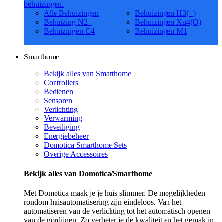
behuizingen.
Alle Behuizingen
Behuizingen H3(+)
Behuizing N2+
Behuizingen Xu4(Q)
Behuizingen C4
Behuizingen M1
Smarthome
Bekijk alles van Smarthome
Controllers
Bedienen
Sensoren
Verlichting
Verwarming
Beveiliging
Energiebeheer
Domotica Smarthome Sets
Overige Accessoires
Bekijk alles van Domotica/Smarthome
Met Domotica maak je je huis slimmer. De mogelijkheden
rondom huisautomatisering zijn eindeloos. Van het
automatiseren van de verlichting tot het automatisch openen
van de gordijnen. Zo verbeter je de kwaliteit en het gemak in