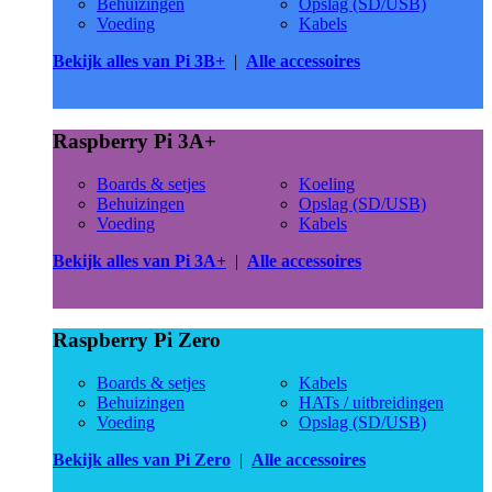
Behuizingen
Opslag (SD/USB)
Voeding
Kabels
Bekijk alles van Pi 3B+
|
Alle accessoires
Raspberry Pi 3A+
Boards & setjes
Koeling
Behuizingen
Opslag (SD/USB)
Voeding
Kabels
Bekijk alles van Pi 3A+
|
Alle accessoires
Raspberry Pi Zero
Boards & setjes
Kabels
Behuizingen
HATs / uitbreidingen
Voeding
Opslag (SD/USB)
Bekijk alles van Pi Zero
|
Alle accessoires