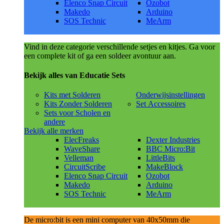
Elenco Snap Circuit
Ozobot
Makedo
Arduino
SOS Technic
MeArm
Vind in deze categorie verschillende setjes en kitjes. Ga voor
een complete kit of ga een soldeer avontuur aan.
Bekijk alles van Educatie Sets
Kits met Solderen
Onderwijsinstellingen
Kits Zonder Solderen
Set Accessoires
Sets voor Scholen en
andere
Bekijk alle merken
ElecFreaks
Dexter Industries
WaveShare
BBC Micro:Bit
Velleman
LittleBits
CircuitScribe
MakeBlock
Elenco Snap Circuit
Ozobot
Makedo
Arduino
SOS Technic
MeArm
De micro:bit is een mini computer van 40x50mm die