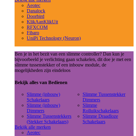
Aeotec
Danalock
Doorbird
KlikAanKlikUit
RFXCOM
Fibaro
UniPi Technology (Neuron)
Ben je in het bezit van een slimme controller? Dan kun je
bijvoorbeeld je verlichting gaan schakelen, dit doe je met een
slimme tussenstekker of een inbouw module, de
mogelijkheden zijn eindeloos
Bekijk alles van Bedienen
Slimme (inbouw)
Slimme Tussenstekker
Schakelaars
Dimmers
Slimme (inbouw)
Slimme
Dimmers
Rolluikschakelaars
Slimme Tussenstekkers
Slimme Draadloze
(Stekker Schakelaars)
Schakelaars
Bekijk alle merken
Aeotec