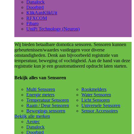
Danalock
Doorbird
KlikAanKlikUit
RFXCOM
Fibaro
UniPi Technology (Neuron)
Wij bieden betaalbare domotica sensoren. Sensoren kunnen
gebeurtenissen/waardes vastleggen voor diverse
omstandigheden. Denk aan bijvoorbeeld registratie van
temperatuur, beweging of vochtigheid. Aan de hand van deze
registratie kun je een geautomatiseerd opdracht laten starten.
Bekijk alles van Sensoren
Multi Sensoren
Rookmelders
Energie meters
Water Sensoren
Temperatuur Sensoren
Licht Sensoren
Raam / Deur Sensoren
Universele Sensoren
Bewegings sensoren
Sensor Accessoires
Bekijk alle merken
Aeotec
Danalock
Doorbird