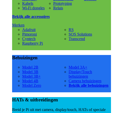
Kabels
Prototyping
Wi-Fi dongles
Relais
Bekijk alle accessoires
Merken
Adafruit
RS
Pimoroni
SOS Solutions
Cyntech
Transcend
Raspberry Pi
Behuizingen
Model 2B
Model 3A+
Model 3B
Display/Touch
Model 3B+
behuizingen
Model 4B
Camera behuizingen
Model Zero
Bekijk alle behuizingen
HATs & uitbreidingen
Breid je Pi uit met camera, display/touch, HATs of speciale