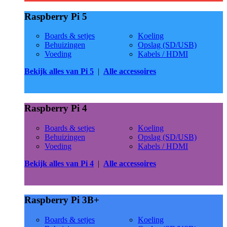
Raspberry Pi 5
Boards & setjes
Koeling
Behuizingen
Opslag (SD/USB)
Voeding
Kabels / HDMI
Bekijk alles van Pi 5
|
Alle accessoires
Raspberry Pi 4
Boards & setjes
Koeling
Behuizingen
Opslag (SD/USB)
Voeding
Kabels / HDMI
Bekijk alles van Pi 4
|
Alle accessoires
Raspberry Pi 3B+
Boards & setjes
Koeling