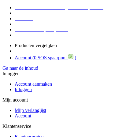
Voor 16:30 Besteld = Morgen in huis (werkdag)
90 dagen niet goed geld terug
Educatief
Zakelijke Voordelen
SOS Member spaarsysteem
Tips / BLOG
Producten vergelijken
Account (
0 SOS spaarpunt
)
Ga naar de inhoud
Inloggen
Account aanmaken
Inloggen
Mijn account
Mijn verlanglijst
Account
Klantenservice
Klantenservice