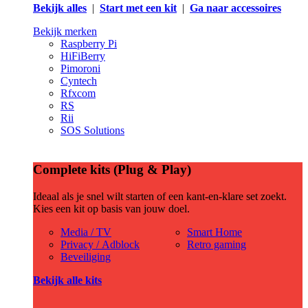
Bekijk alles
|
Start met een kit
|
Ga naar accessoires
Bekijk merken
Raspberry Pi
HiFiBerry
Pimoroni
Cyntech
Rfxcom
RS
Rii
SOS Solutions
Complete kits (Plug & Play)
Ideaal als je snel wilt starten of een kant-en-klare set zoekt.
Kies een kit op basis van jouw doel.
Media / TV
Smart Home
Privacy / Adblock
Retro gaming
Beveiliging
Bekijk alle kits