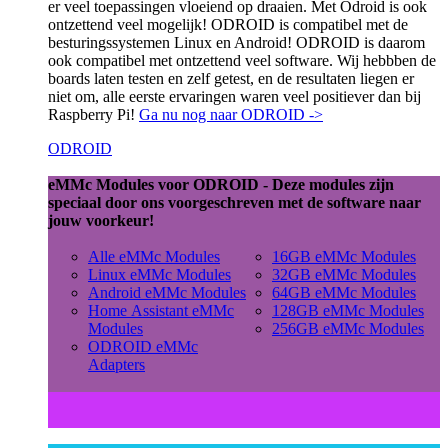
er veel toepassingen vloeiend op draaien. Met Odroid is ook
ontzettend veel mogelijk! ODROID is compatibel met de
besturingssystemen Linux en Android! ODROID is daarom
ook compatibel met ontzettend veel software. Wij hebbben de
boards laten testen en zelf getest, en de resultaten liegen er
niet om, alle eerste ervaringen waren veel positiever dan bij
Raspberry Pi!
Ga nu nog naar ODROID ->
ODROID
eMMc Modules voor ODROID - Deze modules zijn
speciaal door ons voorgeschreven met de software naar
jouw voorkeur!
Alle eMMc Modules
16GB eMMc Modules
Linux eMMc Modules
32GB eMMc Modules
Android eMMc Modules
64GB eMMc Modules
Home Assistant eMMc
128GB eMMc Modules
Modules
256GB eMMc Modules
ODROID eMMc
Adapters