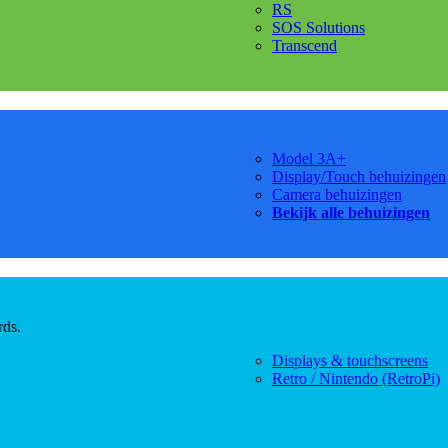
RS
SOS Solutions
Transcend
Model 3A+
Display/Touch behuizingen
Camera behuizingen
Bekijk alle behuizingen
rds.
Displays & touchscreens
Retro / Nintendo (RetroPi)