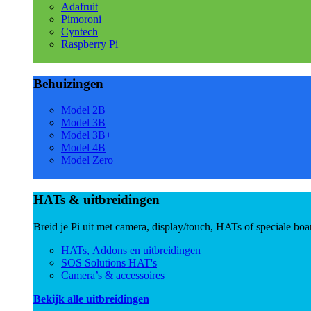
Adafruit
Pimoroni
Cyntech
Raspberry Pi
Behuizingen
Model 2B
Model 3B
Model 3B+
Model 4B
Model Zero
HATs & uitbreidingen
Breid je Pi uit met camera, display/touch, HATs of speciale boa
HATs, Addons en uitbreidingen
SOS Solutions HAT's
Camera’s & accessoires
Bekijk alle uitbreidingen