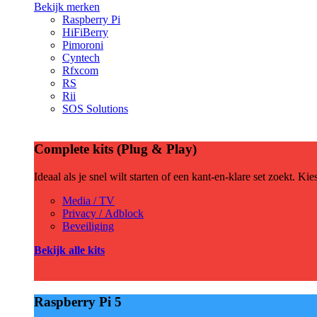
Bekijk merken
Raspberry Pi
HiFiBerry
Pimoroni
Cyntech
Rfxcom
RS
Rii
SOS Solutions
Complete kits (Plug & Play)
Ideaal als je snel wilt starten of een kant-en-klare set zoekt. Ki
Media / TV
Privacy / Adblock
Beveiliging
Bekijk alle kits
Raspberry Pi 5