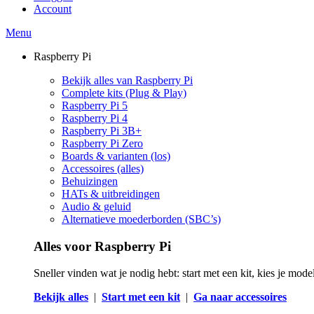
Account
Menu
Raspberry Pi
Bekijk alles van Raspberry Pi
Complete kits (Plug & Play)
Raspberry Pi 5
Raspberry Pi 4
Raspberry Pi 3B+
Raspberry Pi Zero
Boards & varianten (los)
Accessoires (alles)
Behuizingen
HATs & uitbreidingen
Audio & geluid
Alternatieve moederborden (SBC’s)
Alles voor Raspberry Pi
Sneller vinden wat je nodig hebt: start met een kit, kies je mod
Bekijk alles
|
Start met een kit
|
Ga naar accessoires