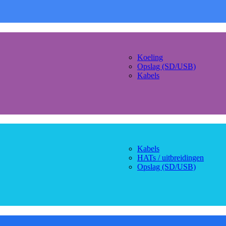
Koeling
Opslag (SD/USB)
Kabels
Kabels
HATs / uitbreidingen
Opslag (SD/USB)