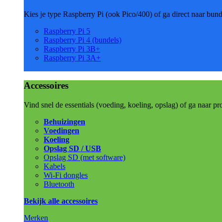
Kies je type Raspberry Pi (ook Pico/400) of ga direct naar bun
Raspberry Pi 5
Raspberry Pi 4 (bundels)
Raspberry Pi 3B+
Raspberry Pi 3A+
Accessoires
Vind snel de essentials (voeding, koeling, opslag) of ga naar pr
Behuizingen
Voedingen
Koeling
Opslag SD / USB
Opslag SD (met software)
Kabels
Wi-Fi dongles
Bluetooth
Bekijk alle accessoires
Merken