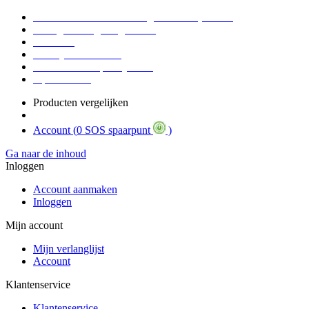
Voor 16:30 Besteld = Morgen in huis (werkdag)
90 dagen niet goed geld terug
Educatief
Zakelijke Voordelen
SOS Member spaarsysteem
Tips / BLOG
Producten vergelijken
Account (
0 SOS spaarpunt
)
Ga naar de inhoud
Inloggen
Account aanmaken
Inloggen
Mijn account
Mijn verlanglijst
Account
Klantenservice
Klantenservice