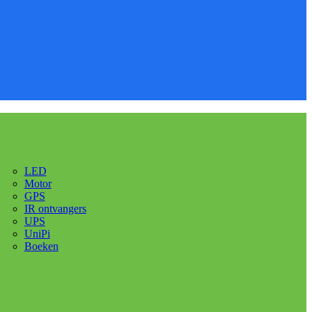
LED
Motor
GPS
IR ontvangers
UPS
UniPi
Boeken