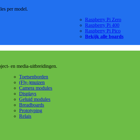
dles per model.
Raspberry Pi Zero
Raspberry Pi 400
Raspberry Pi Pico
Bekijk alle boards
oject- en media-uitbreidingen.
Toetsenborden
(Fly-)muizen
Camera modules
Displays
Geluid modules
Breadboards
Prototyping
Relais