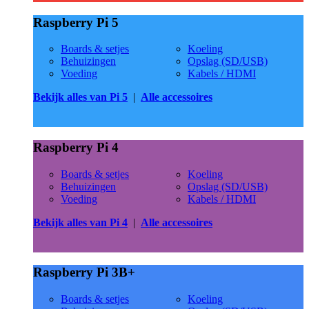
Raspberry Pi 5
Boards & setjes
Koeling
Behuizingen
Opslag (SD/USB)
Voeding
Kabels / HDMI
Bekijk alles van Pi 5
|
Alle accessoires
Raspberry Pi 4
Boards & setjes
Koeling
Behuizingen
Opslag (SD/USB)
Voeding
Kabels / HDMI
Bekijk alles van Pi 4
|
Alle accessoires
Raspberry Pi 3B+
Boards & setjes
Koeling