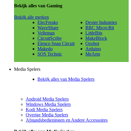
Bekijk alles van Gaming
Bekijk alle merken
ElecFreaks
Dexter Industries
WaveShare
BBC Micro:Bit
Velleman
LittleBits
CircuitScribe
MakeBlock
Elenco Snap Circuit
Ozobot
Makedo
Arduino
SOS Technic
MeArm
Media Spelers
Bekijk alles van Media Spelers
Android Media Spelers
Windows Media Spelers
Kodi Media Spelers
Overige Media Spelers
Afstandsbedieningen en Andere Accessoires