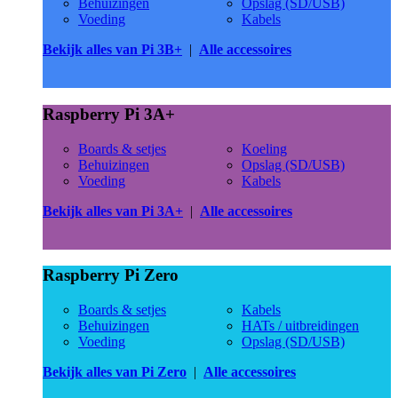
Behuizingen
Opslag (SD/USB)
Voeding
Kabels
Bekijk alles van Pi 3B+
|
Alle accessoires
Raspberry Pi 3A+
Boards & setjes
Koeling
Behuizingen
Opslag (SD/USB)
Voeding
Kabels
Bekijk alles van Pi 3A+
|
Alle accessoires
Raspberry Pi Zero
Boards & setjes
Kabels
Behuizingen
HATs / uitbreidingen
Voeding
Opslag (SD/USB)
Bekijk alles van Pi Zero
|
Alle accessoires