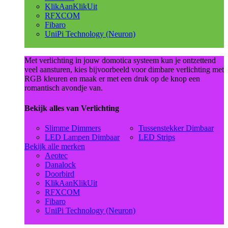
KlikAanKlikUit
RFXCOM
Fibaro
UniPi Technology (Neuron)
Met verlichting in jouw domotica systeem kun je ontzettend
veel aansturen, kies bijvoorbeeld voor dimbare verlichting met
RGB kleuren en maak er met een druk op de knop een
romantisch avondje van.
Bekijk alles van Verlichting
Slimme Dimmers
Tussenstekker Dimbaar
LED Lampen Dimbaar
LED Strips
Bekijk alle merken
Aeotec
Danalock
Doorbird
KlikAanKlikUit
RFXCOM
Fibaro
UniPi Technology (Neuron)