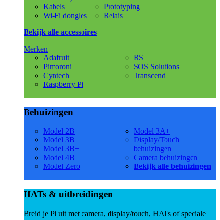
Kabels
Prototyping
Wi-Fi dongles
Relais
Bekijk alle accessoires
Merken
Adafruit
RS
Pimoroni
SOS Solutions
Cyntech
Transcend
Raspberry Pi
Behuizingen
Model 2B
Model 3A+
Model 3B
Display/Touch
Model 3B+
behuizingen
Model 4B
Camera behuizingen
Model Zero
Bekijk alle behuizingen
HATs & uitbreidingen
Breid je Pi uit met camera, display/touch, HATs of speciale