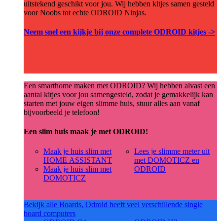
uitstekend geschikt voor jou. Wij hebben kitjes samen gesteld
voor Noobs tot echte ODROID Ninjas.
Neem snel een kijkje bij onze complete ODROID kitjes ->
Een smarthome maken met ODROID? Wij hebben alvast een
aantal kitjes voor jou samengesteld, zodat je gemakkelijk kan
starten met jouw eigen slimme huis, stuur alles aan vanaf
bijvoorbeeld je telefoon!
Een slim huis maak je met ODROID!
Maak je huis slim met
Lees je slimme meter uit
HOME ASSISTANT
met DOMOTICZ en
Maak je huis slim met
ODROID
DOMOTICZ
Bekijk alle Boards, Odroid heeft veel verschillende single
board computers