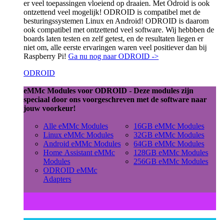
er veel toepassingen vloeiend op draaien. Met Odroid is ook
ontzettend veel mogelijk! ODROID is compatibel met de
besturingssystemen Linux en Android! ODROID is daarom
ook compatibel met ontzettend veel software. Wij hebbben de
boards laten testen en zelf getest, en de resultaten liegen er
niet om, alle eerste ervaringen waren veel positiever dan bij
Raspberry Pi!
Ga nu nog naar ODROID ->
ODROID
eMMc Modules voor ODROID - Deze modules zijn
speciaal door ons voorgeschreven met de software naar
jouw voorkeur!
Alle eMMc Modules
16GB eMMc Modules
Linux eMMc Modules
32GB eMMc Modules
Android eMMc Modules
64GB eMMc Modules
Home Assistant eMMc
128GB eMMc Modules
Modules
256GB eMMc Modules
ODROID eMMc
Adapters