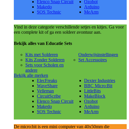
Elenco Snap Circuit
Ozobot
Makedo
Arduino
SOS Technic
MeArm
Vind in deze categorie verschillende setjes en kitjes. Ga voor
een complete kit of ga een soldeer avontuur aan.
Bekijk alles van Educatie Sets
Kits met Solderen
Onderwijsinstellingen
Kits Zonder Solderen
Set Accessoires
Sets voor Scholen en
andere
Bekijk alle merken
ElecFreaks
Dexter Industries
WaveShare
BBC Micro:Bit
Velleman
LittleBits
CircuitScribe
MakeBlock
Elenco Snap Circuit
Ozobot
Makedo
Arduino
SOS Technic
MeArm
De micro:bit is een mini computer van 40x50mm die