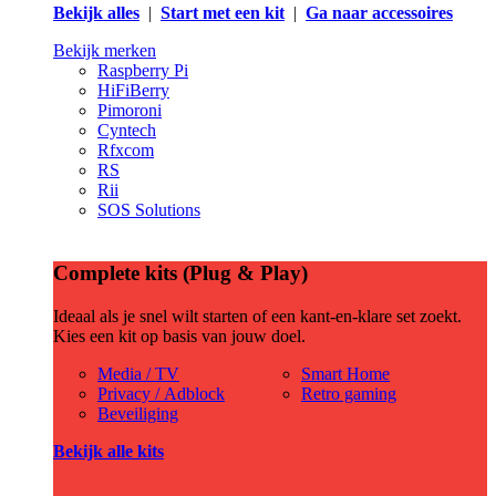
Bekijk alles
|
Start met een kit
|
Ga naar accessoires
Bekijk merken
Raspberry Pi
HiFiBerry
Pimoroni
Cyntech
Rfxcom
RS
Rii
SOS Solutions
Complete kits (Plug & Play)
Ideaal als je snel wilt starten of een kant-en-klare set zoekt.
Kies een kit op basis van jouw doel.
Media / TV
Smart Home
Privacy / Adblock
Retro gaming
Beveiliging
Bekijk alle kits