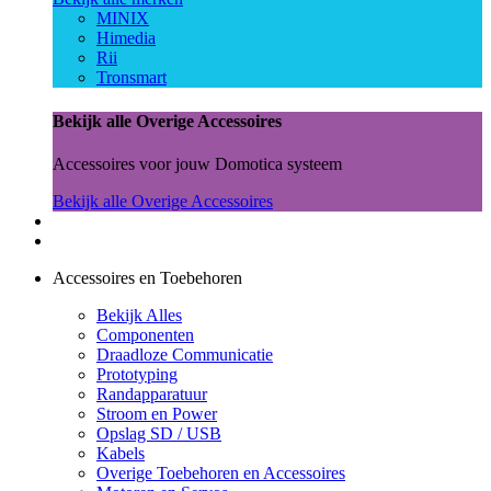
MINIX
Himedia
Rii
Tronsmart
Bekijk alle Overige Accessoires
Accessoires voor jouw Domotica systeem
Bekijk alle Overige Accessoires
Accessoires en Toebehoren
Bekijk Alles
Componenten
Draadloze Communicatie
Prototyping
Randapparatuur
Stroom en Power
Opslag SD / USB
Kabels
Overige Toebehoren en Accessoires