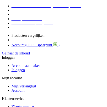
Voor 16:30 Besteld = Morgen in huis (werkdag)
90 dagen niet goed geld terug
Educatief
Zakelijke Voordelen
SOS Member spaarsysteem
Tips / BLOG
Producten vergelijken
Account (
0 SOS spaarpunt
)
Ga naar de inhoud
Inloggen
Account aanmaken
Inloggen
Mijn account
Mijn verlanglijst
Account
Klantenservice
Klantenservice