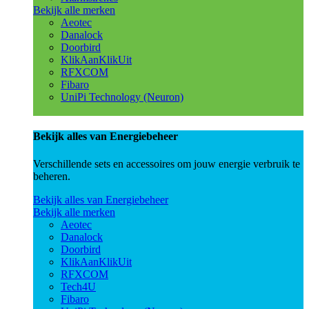
Bekijk alle merken
Aeotec
Danalock
Doorbird
KlikAanKlikUit
RFXCOM
Fibaro
UniPi Technology (Neuron)
Bekijk alles van Energiebeheer
Verschillende sets en accessoires om jouw energie verbruik te
beheren.
Bekijk alles van Energiebeheer
Bekijk alle merken
Aeotec
Danalock
Doorbird
KlikAanKlikUit
RFXCOM
Tech4U
Fibaro