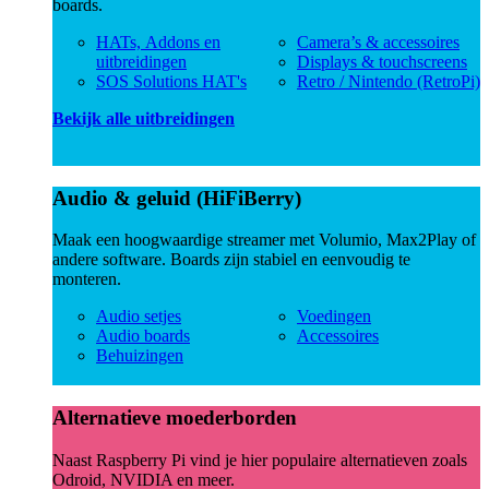
boards.
HATs, Addons en
Camera’s & accessoires
uitbreidingen
Displays & touchscreens
SOS Solutions HAT's
Retro / Nintendo (RetroPi)
Bekijk alle uitbreidingen
Audio & geluid (HiFiBerry)
Maak een hoogwaardige streamer met Volumio, Max2Play of
andere software. Boards zijn stabiel en eenvoudig te
monteren.
Audio setjes
Voedingen
Audio boards
Accessoires
Behuizingen
Alternatieve moederborden
Naast Raspberry Pi vind je hier populaire alternatieven zoals
Odroid, NVIDIA en meer.