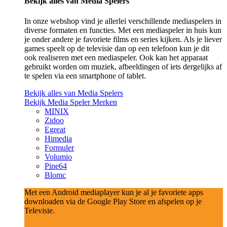
Bekijk alles van Media Spelers
In onze webshop vind je allerlei verschillende mediaspelers in
diverse formaten en functies. Met een mediaspeler in huis kun
je onder andere je favoriete films en series kijken. Als je liever
games speelt op de televisie dan op een telefoon kun je dit
ook realiseren met een mediaspeler. Ook kan het apparaat
gebruikt worden om muziek, afbeeldingen of iets dergelijks af
te spelen via een smartphone of tablet.
Bekijk alles van Media Spelers
Bekijk Media Speler Merken
MINIX
Zidoo
Egreat
Himedia
Formuler
Volumio
Pine64
Blomc
Met een Android mediaplayer kun je al je favoriete apps
downloaden via de Google Play Store en afspelen op je
Televisie.