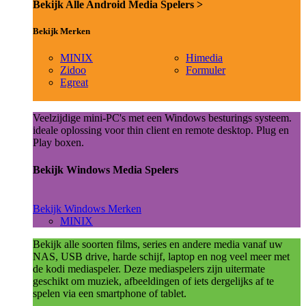
Bekijk Alle Android Media Spelers >
Bekijk Merken
MINIX
Himedia
Zidoo
Formuler
Egreat
Veelzijdige mini-PC's met een Windows besturings systeem.
ideale oplossing voor thin client en remote desktop. Plug en
Play boxen.
Bekijk Windows Media Spelers
Bekijk Windows Merken
MINIX
Bekijk alle soorten films, series en andere media vanaf uw
NAS, USB drive, harde schijf, laptop en nog veel meer met
de kodi mediaspeler. Deze mediaspelers zijn uitermate
geschikt om muziek, afbeeldingen of iets dergelijks af te
spelen via een smartphone of tablet.