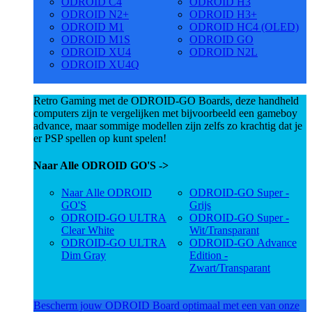
ODROID C4
ODROID H3
ODROID N2+
ODROID H3+
ODROID M1
ODROID HC4 (OLED)
ODROID M1S
ODROID GO
ODROID XU4
ODROID N2L
ODROID XU4Q
Retro Gaming met de ODROID-GO Boards, deze handheld
computers zijn te vergelijken met bijvoorbeeld een gameboy
advance, maar sommige modellen zijn zelfs zo krachtig dat je
er PSP spellen op kunt spelen!
Naar Alle ODROID GO'S ->
Naar Alle ODROID
ODROID-GO Super -
GO'S
Grijs
ODROID-GO ULTRA
ODROID-GO Super -
Clear White
Wit/Transparant
ODROID-GO ULTRA
ODROID-GO Advance
Dim Gray
Edition -
Zwart/Transparant
Bescherm jouw ODROID Board optimaal met een van onze