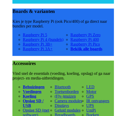
Boards & varianten
Kies je type Raspberry Pi (ook Pico/400) of ga direct naar
bundles per model.
Raspberry Pi 5
Raspberry Pi Zero
Raspberry Pi 4 (bundels)
Raspberry Pi 400
Raspberry Pi 3B+
Raspberry Pi Pico
Raspberry Pi 3A+
Bekijk alle boards
Accessoires
Vind snel de essentials (voeding, koeling, opslag) of ga naar
project- en media-uitbreidingen.
Behuizingen
Bluetooth
LED
Voedingen
Toetsenborden
Motor
Koeling
(Fly-)muizen
GPS
Opslag SD /
Camera modules
IR ontvangers
USB
Displays
UPS
Opslag SD (met
Geluid modules
UniPi
software)
Breadboards
Boeken