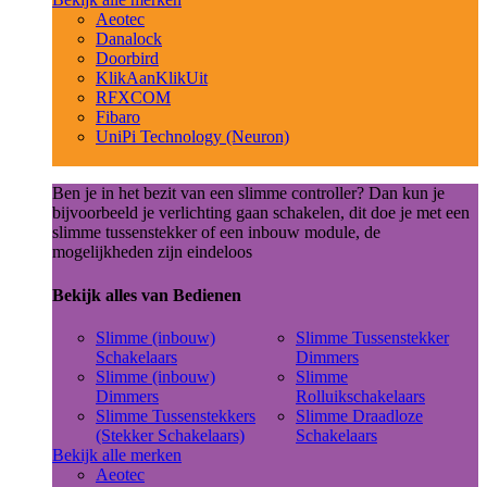
Aeotec
Danalock
Doorbird
KlikAanKlikUit
RFXCOM
Fibaro
UniPi Technology (Neuron)
Ben je in het bezit van een slimme controller? Dan kun je
bijvoorbeeld je verlichting gaan schakelen, dit doe je met een
slimme tussenstekker of een inbouw module, de
mogelijkheden zijn eindeloos
Bekijk alles van Bedienen
Slimme (inbouw)
Slimme Tussenstekker
Schakelaars
Dimmers
Slimme (inbouw)
Slimme
Dimmers
Rolluikschakelaars
Slimme Tussenstekkers
Slimme Draadloze
(Stekker Schakelaars)
Schakelaars
Bekijk alle merken
Aeotec