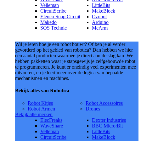
Velleman
LittleBits
CircuitScribe
MakeBlock
Elenco Snap Circuit
Ozobot
Makedo
Arduino
SOS Technic
MeArm
Wil je leren hoe je een robot bouwt? Of ben je al verder
gevorderd op het gebied van robotica? Dan hebben we hier
een aantal producten waarmee je direct aan de slag kan. We
hebben pakketten waar je stapsgewijs je zelfgebouwde robot
te programmeren. Je kunt er oneindig veel experimenten mee
uitvoeren, en je leert meer over de logica van bepaalde
mechanismen en machines.
Bekijk alles van Robotica
Robot Kitjes
Robot Accessoires
Robot Armen
Drones
Bekijk alle merken
ElecFreaks
Dexter Industries
WaveShare
BBC Micro:Bit
Velleman
LittleBits
CircuitScribe
MakeBlock