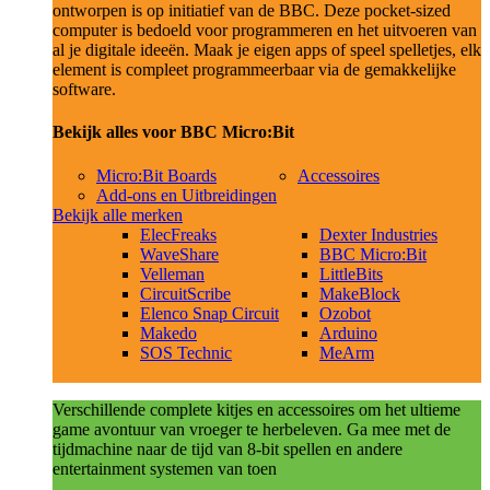
ontworpen is op initiatief van de BBC. Deze pocket-sized
computer is bedoeld voor programmeren en het uitvoeren van
al je digitale ideeën. Maak je eigen apps of speel spelletjes, elk
element is compleet programmeerbaar via de gemakkelijke
software.
Bekijk alles voor BBC Micro:Bit
Micro:Bit Boards
Accessoires
Add-ons en Uitbreidingen
Bekijk alle merken
ElecFreaks
Dexter Industries
WaveShare
BBC Micro:Bit
Velleman
LittleBits
CircuitScribe
MakeBlock
Elenco Snap Circuit
Ozobot
Makedo
Arduino
SOS Technic
MeArm
Verschillende complete kitjes en accessoires om het ultieme
game avontuur van vroeger te herbeleven. Ga mee met de
tijdmachine naar de tijd van 8-bit spellen en andere
entertainment systemen van toen