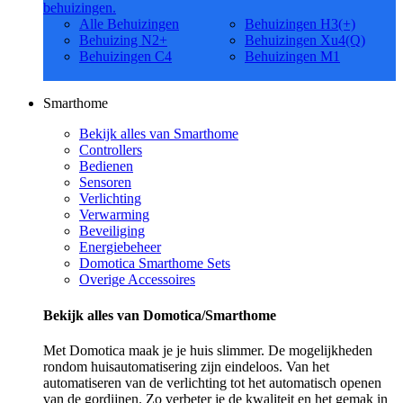
behuizingen.
Alle Behuizingen
Behuizingen H3(+)
Behuizing N2+
Behuizingen Xu4(Q)
Behuizingen C4
Behuizingen M1
Smarthome
Bekijk alles van Smarthome
Controllers
Bedienen
Sensoren
Verlichting
Verwarming
Beveiliging
Energiebeheer
Domotica Smarthome Sets
Overige Accessoires
Bekijk alles van Domotica/Smarthome
Met Domotica maak je je huis slimmer. De mogelijkheden
rondom huisautomatisering zijn eindeloos. Van het
automatiseren van de verlichting tot het automatisch openen
van de gordijnen. Zo verbeter je de kwaliteit en het gemak in