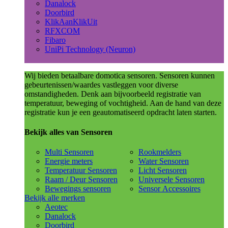
Danalock
Doorbird
KlikAanKlikUit
RFXCOM
Fibaro
UniPi Technology (Neuron)
Wij bieden betaalbare domotica sensoren. Sensoren kunnen
gebeurtenissen/waardes vastleggen voor diverse
omstandigheden. Denk aan bijvoorbeeld registratie van
temperatuur, beweging of vochtigheid. Aan de hand van deze
registratie kun je een geautomatiseerd opdracht laten starten.
Bekijk alles van Sensoren
Multi Sensoren
Rookmelders
Energie meters
Water Sensoren
Temperatuur Sensoren
Licht Sensoren
Raam / Deur Sensoren
Universele Sensoren
Bewegings sensoren
Sensor Accessoires
Bekijk alle merken
Aeotec
Danalock
Doorbird