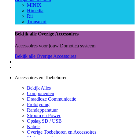
MINIX
Himedia
Rii
Tronsmart
Bekijk alle Overige Accessoires
Accessoires voor jouw Domotica systeem
Bekijk alle Overige Accessoires
Accessoires en Toebehoren
Bekijk Alles
Componenten
Draadloze Communicatie
Prototyping
Randapparatuur
Stroom en Power
Opslag SD / USB
Kabels
Overige Toebehoren en Accessoires