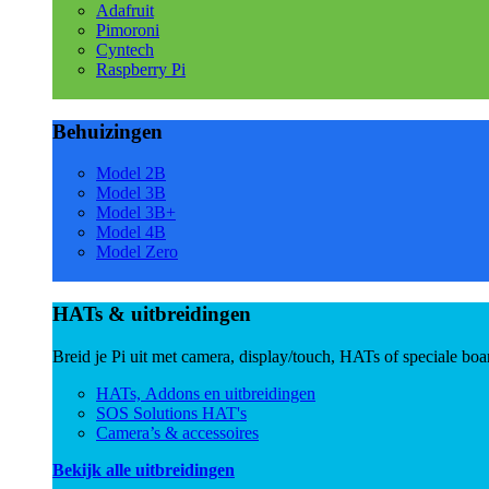
Adafruit
Pimoroni
Cyntech
Raspberry Pi
Behuizingen
Model 2B
Model 3B
Model 3B+
Model 4B
Model Zero
HATs & uitbreidingen
Breid je Pi uit met camera, display/touch, HATs of speciale boa
HATs, Addons en uitbreidingen
SOS Solutions HAT's
Camera’s & accessoires
Bekijk alle uitbreidingen