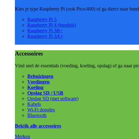
Kies je type Raspberry Pi (ook Pico/400) of ga direct naar bun
Raspberry Pi 5
Raspberry Pi 4 (bundels)
Raspberry Pi 3B+
Raspberry Pi 3A+
Accessoires
Vind snel de essentials (voeding, koeling, opslag) of ga naar pr
Behuizingen
Voedingen
Koeling
Opslag SD / USB
Opslag SD (met software)
Kabels
Wi-Fi dongles
Bluetooth
Bekijk alle accessoires
Merken