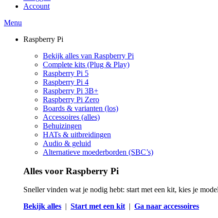
Account
Menu
Raspberry Pi
Bekijk alles van Raspberry Pi
Complete kits (Plug & Play)
Raspberry Pi 5
Raspberry Pi 4
Raspberry Pi 3B+
Raspberry Pi Zero
Boards & varianten (los)
Accessoires (alles)
Behuizingen
HATs & uitbreidingen
Audio & geluid
Alternatieve moederborden (SBC’s)
Alles voor Raspberry Pi
Sneller vinden wat je nodig hebt: start met een kit, kies je mod
Bekijk alles
|
Start met een kit
|
Ga naar accessoires