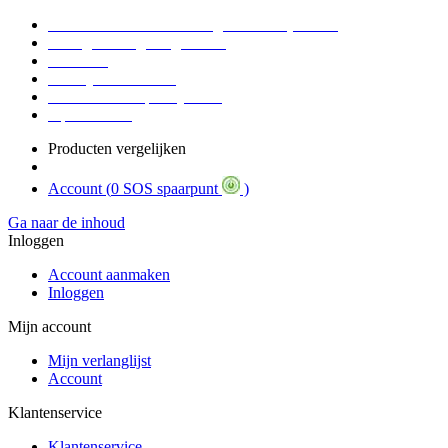
Voor 16:30 Besteld = Morgen in huis (werkdag)
90 dagen niet goed geld terug
Educatief
Zakelijke Voordelen
SOS Member spaarsysteem
Tips / BLOG
Producten vergelijken
Account (
0 SOS spaarpunt
)
Ga naar de inhoud
Inloggen
Account aanmaken
Inloggen
Mijn account
Mijn verlanglijst
Account
Klantenservice
Klantenservice