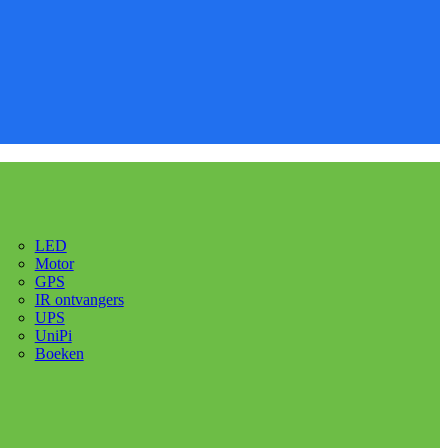
LED
Motor
GPS
IR ontvangers
UPS
UniPi
Boeken