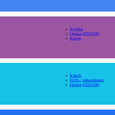
Koeling
Opslag (SD/USB)
Kabels
Kabels
HATs / uitbreidingen
Opslag (SD/USB)