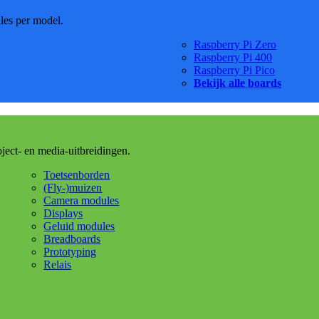
dles per model.
Raspberry Pi Zero
Raspberry Pi 400
Raspberry Pi Pico
Bekijk alle boards
oject- en media-uitbreidingen.
Toetsenborden
(Fly-)muizen
Camera modules
Displays
Geluid modules
Breadboards
Prototyping
Relais