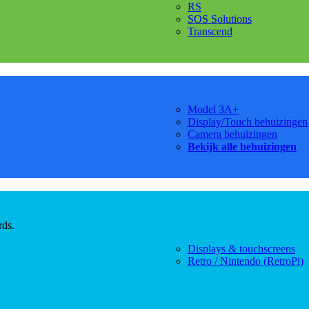
RS
SOS Solutions
Transcend
Model 3A+
Display/Touch behuizingen
Camera behuizingen
Bekijk alle behuizingen
rds.
Displays & touchscreens
Retro / Nintendo (RetroPi)