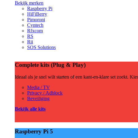
Bekijk merken
Raspberry Pi
HiFiBerry
Pimoroni
Cyntech
Rfxcom
RS
Rii
SOS Solutions
Complete kits (Plug & Play)
Ideaal als je snel wilt starten of een kant-en-klare set zoekt. Ki
Media / TV
Privacy / Adblock
Beveiliging
Bekijk alle kits
Raspberry Pi 5