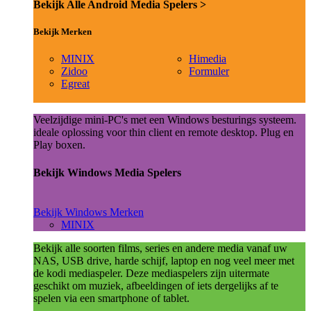
Bekijk Alle Android Media Spelers >
Bekijk Merken
MINIX
Himedia
Zidoo
Formuler
Egreat
Veelzijdige mini-PC's met een Windows besturings systeem.
ideale oplossing voor thin client en remote desktop. Plug en
Play boxen.
Bekijk Windows Media Spelers
Bekijk Windows Merken
MINIX
Bekijk alle soorten films, series en andere media vanaf uw
NAS, USB drive, harde schijf, laptop en nog veel meer met
de kodi mediaspeler. Deze mediaspelers zijn uitermate
geschikt om muziek, afbeeldingen of iets dergelijks af te
spelen via een smartphone of tablet.