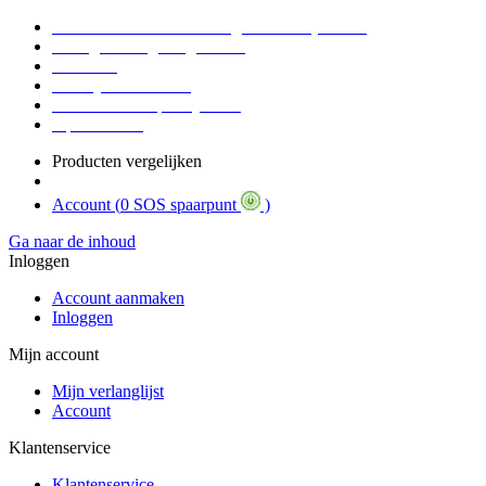
Voor 16:30 Besteld = Morgen in huis (werkdag)
90 dagen niet goed geld terug
Educatief
Zakelijke Voordelen
SOS Member spaarsysteem
Tips / BLOG
Producten vergelijken
Account (
0 SOS spaarpunt
)
Ga naar de inhoud
Inloggen
Account aanmaken
Inloggen
Mijn account
Mijn verlanglijst
Account
Klantenservice
Klantenservice