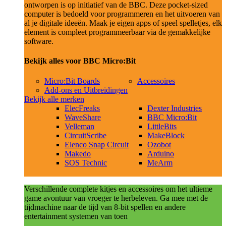
ontworpen is op initiatief van de BBC. Deze pocket-sized
computer is bedoeld voor programmeren en het uitvoeren van
al je digitale ideeën. Maak je eigen apps of speel spelletjes, elk
element is compleet programmeerbaar via de gemakkelijke
software.
Bekijk alles voor BBC Micro:Bit
Micro:Bit Boards
Accessoires
Add-ons en Uitbreidingen
Bekijk alle merken
ElecFreaks
Dexter Industries
WaveShare
BBC Micro:Bit
Velleman
LittleBits
CircuitScribe
MakeBlock
Elenco Snap Circuit
Ozobot
Makedo
Arduino
SOS Technic
MeArm
Verschillende complete kitjes en accessoires om het ultieme
game avontuur van vroeger te herbeleven. Ga mee met de
tijdmachine naar de tijd van 8-bit spellen en andere
entertainment systemen van toen