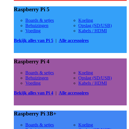
Raspberry Pi 5
Boards & setjes
Koeling
Behuizingen
Opslag (SD/USB)
Voeding
Kabels / HDMI
Bekijk alles van Pi 5
|
Alle accessoires
Raspberry Pi 4
Boards & setjes
Koeling
Behuizingen
Opslag (SD/USB)
Voeding
Kabels / HDMI
Bekijk alles van Pi 4
|
Alle accessoires
Raspberry Pi 3B+
Boards & setjes
Koeling