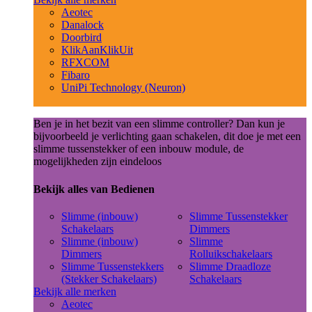
Aeotec
Danalock
Doorbird
KlikAanKlikUit
RFXCOM
Fibaro
UniPi Technology (Neuron)
Ben je in het bezit van een slimme controller? Dan kun je
bijvoorbeeld je verlichting gaan schakelen, dit doe je met een
slimme tussenstekker of een inbouw module, de
mogelijkheden zijn eindeloos
Bekijk alles van Bedienen
Slimme (inbouw)
Slimme Tussenstekker
Schakelaars
Dimmers
Slimme (inbouw)
Slimme
Dimmers
Rolluikschakelaars
Slimme Tussenstekkers
Slimme Draadloze
(Stekker Schakelaars)
Schakelaars
Bekijk alle merken
Aeotec