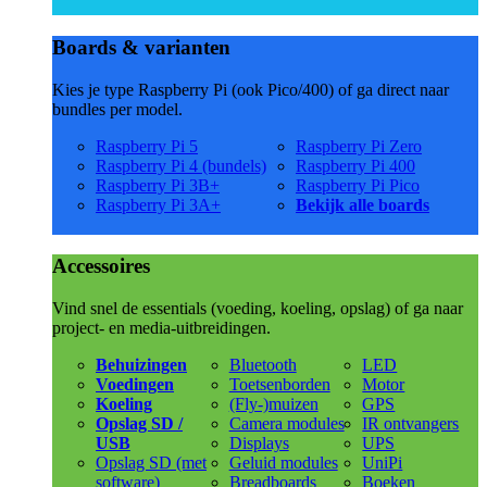
Boards & varianten
Kies je type Raspberry Pi (ook Pico/400) of ga direct naar
bundles per model.
Raspberry Pi 5
Raspberry Pi Zero
Raspberry Pi 4 (bundels)
Raspberry Pi 400
Raspberry Pi 3B+
Raspberry Pi Pico
Raspberry Pi 3A+
Bekijk alle boards
Accessoires
Vind snel de essentials (voeding, koeling, opslag) of ga naar
project- en media-uitbreidingen.
Behuizingen
Bluetooth
LED
Voedingen
Toetsenborden
Motor
Koeling
(Fly-)muizen
GPS
Opslag SD /
Camera modules
IR ontvangers
USB
Displays
UPS
Opslag SD (met
Geluid modules
UniPi
software)
Breadboards
Boeken