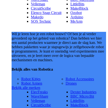
Velleman
LittleBits
CircuitScribe
MakeBlock
Elenco Snap Circuit
Ozobot
Makedo
Arduino
SOS Technic
MeArm
Wil je leren hoe je een robot bouwt? Of ben je al verder
gevorderd op het gebied van robotica? Dan hebben we hier
een aantal producten waarmee je direct aan de slag kan. We
hebben pakketten waar je stapsgewijs je zelfgebouwde robot
te programmeren. Je kunt er oneindig veel experimenten mee
uitvoeren, en je leert meer over de logica van bepaalde
mechanismen en machines.
Bekijk alles van Robotica
Robot Kitjes
Robot Accessoires
Robot Armen
Drones
Bekijk alle merken
ElecFreaks
Dexter Industries
WaveShare
BBC Micro:Bit
Velleman
LittleBits
CircuitScribe
MakeBlock