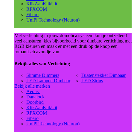
KlikAanKlikUit
RFXCOM
Fibaro
UniPi Technology (Neuron)
Met verlichting in jouw domotica systeem kun je ontzettend
veel aansturen, kies bijvoorbeeld voor dimbare verlichting met
RGB kleuren en maak er met een druk op de knop een
romantisch avondje van.
Bekijk alles van Verlichting
Slimme Dimmers
Tussenstekker Dimbaar
LED Lampen Dimbaar
LED Strips
Bekijk alle merken
Aeotec
Danalock
Doorbird
KlikAanKlikUit
RFXCOM
Fibaro
UniPi Technology (Neuron)