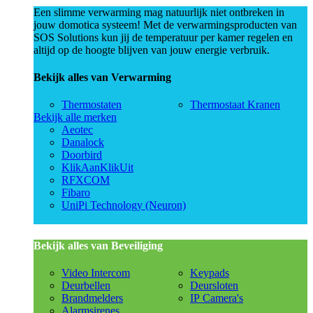
Een slimme verwarming mag natuurlijk niet ontbreken in
jouw domotica systeem! Met de verwarmingsproducten van
SOS Solutions kun jij de temperatuur per kamer regelen en
altijd op de hoogte blijven van jouw energie verbruik.
Bekijk alles van Verwarming
Thermostaten
Thermostaat Kranen
Bekijk alle merken
Aeotec
Danalock
Doorbird
KlikAanKlikUit
RFXCOM
Fibaro
UniPi Technology (Neuron)
Bekijk alles van Beveiliging
Video Intercom
Keypads
Deurbellen
Deursloten
Brandmelders
IP Camera's
Alarmsirenes