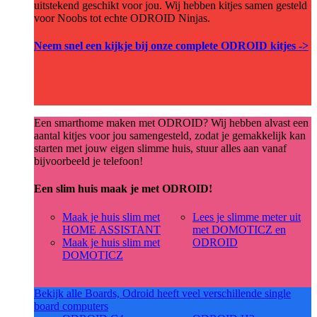
uitstekend geschikt voor jou. Wij hebben kitjes samen gesteld
voor Noobs tot echte ODROID Ninjas.
Neem snel een kijkje bij onze complete ODROID kitjes ->
Een smarthome maken met ODROID? Wij hebben alvast een
aantal kitjes voor jou samengesteld, zodat je gemakkelijk kan
starten met jouw eigen slimme huis, stuur alles aan vanaf
bijvoorbeeld je telefoon!
Een slim huis maak je met ODROID!
Maak je huis slim met
Lees je slimme meter uit
HOME ASSISTANT
met DOMOTICZ en
Maak je huis slim met
ODROID
DOMOTICZ
Bekijk alle Boards, Odroid heeft veel verschillende single
board computers