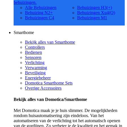
behuizingen.
Alle Behuizingen
Behuizingen H3(+)
Behuizing N2+
Behuizingen Xu4(Q)
Behuizingen C4
Behuizingen M1
Smarthome
Bekijk alles van Smarthome
Controllers
Bedienen
Sensoren
Verlichting
Verwarming
Beveiliging
Energiebeheer
Domotica Smarthome Sets
Overige Accessoires
Bekijk alles van Domotica/Smarthome
Met Domotica maak je je huis slimmer. De mogelijkheden
rondom huisautomatisering zijn eindeloos. Van het
automatiseren van de verlichting tot het automatisch openen
van de gordijnen. Zo verbeter je de kwaliteit en het gemak in