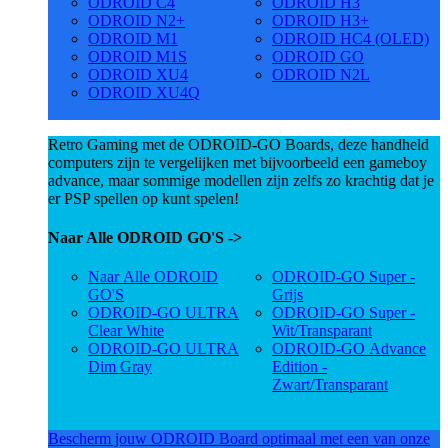
ODROID C4
ODROID H3
ODROID N2+
ODROID H3+
ODROID M1
ODROID HC4 (OLED)
ODROID M1S
ODROID GO
ODROID XU4
ODROID N2L
ODROID XU4Q
Retro Gaming met de ODROID-GO Boards, deze handheld
computers zijn te vergelijken met bijvoorbeeld een gameboy
advance, maar sommige modellen zijn zelfs zo krachtig dat je
er PSP spellen op kunt spelen!
Naar Alle ODROID GO'S ->
Naar Alle ODROID
ODROID-GO Super -
GO'S
Grijs
ODROID-GO ULTRA
ODROID-GO Super -
Clear White
Wit/Transparant
ODROID-GO ULTRA
ODROID-GO Advance
Dim Gray
Edition -
Zwart/Transparant
Bescherm jouw ODROID Board optimaal met een van onze