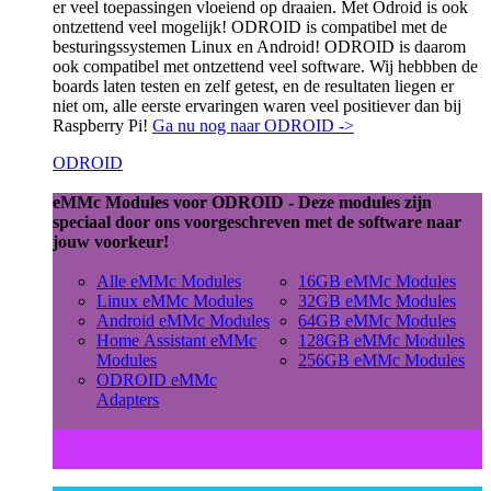
er veel toepassingen vloeiend op draaien. Met Odroid is ook
ontzettend veel mogelijk! ODROID is compatibel met de
besturingssystemen Linux en Android! ODROID is daarom
ook compatibel met ontzettend veel software. Wij hebbben de
boards laten testen en zelf getest, en de resultaten liegen er
niet om, alle eerste ervaringen waren veel positiever dan bij
Raspberry Pi!
Ga nu nog naar ODROID ->
ODROID
eMMc Modules voor ODROID - Deze modules zijn
speciaal door ons voorgeschreven met de software naar
jouw voorkeur!
Alle eMMc Modules
16GB eMMc Modules
Linux eMMc Modules
32GB eMMc Modules
Android eMMc Modules
64GB eMMc Modules
Home Assistant eMMc
128GB eMMc Modules
Modules
256GB eMMc Modules
ODROID eMMc
Adapters