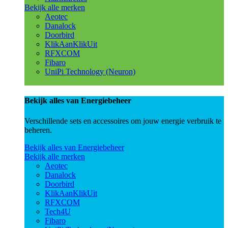
Bekijk alle merken
Aeotec
Danalock
Doorbird
KlikAanKlikUit
RFXCOM
Fibaro
UniPi Technology (Neuron)
Bekijk alles van Energiebeheer
Verschillende sets en accessoires om jouw energie verbruik te
beheren.
Bekijk alles van Energiebeheer
Bekijk alle merken
Aeotec
Danalock
Doorbird
KlikAanKlikUit
RFXCOM
Tech4U
Fibaro