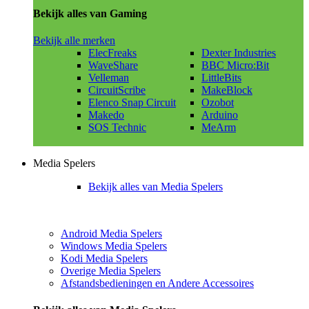
Bekijk alles van Gaming
Bekijk alle merken
ElecFreaks
Dexter Industries
WaveShare
BBC Micro:Bit
Velleman
LittleBits
CircuitScribe
MakeBlock
Elenco Snap Circuit
Ozobot
Makedo
Arduino
SOS Technic
MeArm
Media Spelers
Bekijk alles van Media Spelers
Android Media Spelers
Windows Media Spelers
Kodi Media Spelers
Overige Media Spelers
Afstandsbedieningen en Andere Accessoires