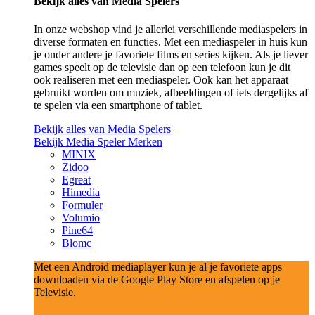
Bekijk alles van Media Spelers
In onze webshop vind je allerlei verschillende mediaspelers in
diverse formaten en functies. Met een mediaspeler in huis kun
je onder andere je favoriete films en series kijken. Als je liever
games speelt op de televisie dan op een telefoon kun je dit
ook realiseren met een mediaspeler. Ook kan het apparaat
gebruikt worden om muziek, afbeeldingen of iets dergelijks af
te spelen via een smartphone of tablet.
Bekijk alles van Media Spelers
Bekijk Media Speler Merken
MINIX
Zidoo
Egreat
Himedia
Formuler
Volumio
Pine64
Blomc
Met een Android mediaplayer kun je al je favoriete apps
downloaden via de Google Play Store en afspelen op je
Televisie.