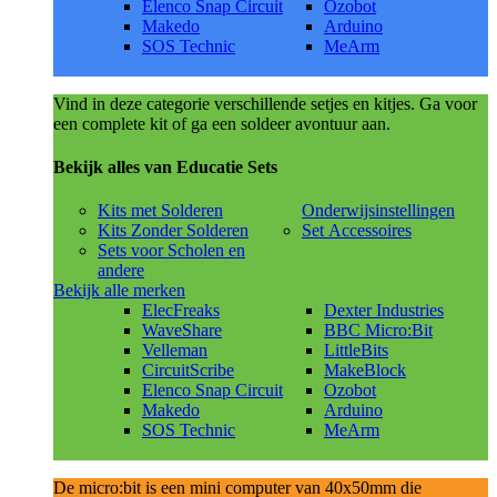
Elenco Snap Circuit
Ozobot
Makedo
Arduino
SOS Technic
MeArm
Vind in deze categorie verschillende setjes en kitjes. Ga voor
een complete kit of ga een soldeer avontuur aan.
Bekijk alles van Educatie Sets
Kits met Solderen
Onderwijsinstellingen
Kits Zonder Solderen
Set Accessoires
Sets voor Scholen en
andere
Bekijk alle merken
ElecFreaks
Dexter Industries
WaveShare
BBC Micro:Bit
Velleman
LittleBits
CircuitScribe
MakeBlock
Elenco Snap Circuit
Ozobot
Makedo
Arduino
SOS Technic
MeArm
De micro:bit is een mini computer van 40x50mm die