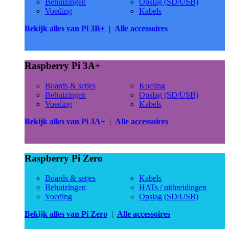
Behuizingen
Opslag (SD/USB)
Voeding
Kabels
Bekijk alles van Pi 3B+
|
Alle accessoires
Raspberry Pi 3A+
Boards & setjes
Koeling
Behuizingen
Opslag (SD/USB)
Voeding
Kabels
Bekijk alles van Pi 3A+
|
Alle accessoires
Raspberry Pi Zero
Boards & setjes
Kabels
Behuizingen
HATs / uitbreidingen
Voeding
Opslag (SD/USB)
Bekijk alles van Pi Zero
|
Alle accessoires