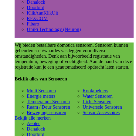
Danalock
Doorbird
KlikAanKlikUit
RFXCOM
Fibaro
UniPi Technology (Neuron)
Wij bieden betaalbare domotica sensoren. Sensoren kunnen
gebeurtenissen/waardes vastleggen voor diverse
omstandigheden. Denk aan bijvoorbeeld registratie van
temperatuur, beweging of vochtigheid. Aan de hand van deze
registratie kun je een geautomatiseerd opdracht laten starten.
Bekijk alles van Sensoren
Multi Sensoren
Rookmelders
Energie meters
Water Sensoren
Temperatuur Sensoren
Licht Sensoren
Raam / Deur Sensoren
Universele Sensoren
Bewegings sensoren
Sensor Accessoires
Bekijk alle merken
Aeotec
Danalock
Doorbird