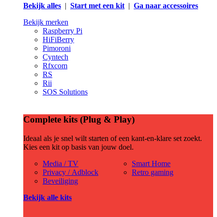
Bekijk alles
|
Start met een kit
|
Ga naar accessoires
Bekijk merken
Raspberry Pi
HiFiBerry
Pimoroni
Cyntech
Rfxcom
RS
Rii
SOS Solutions
Complete kits (Plug & Play)
Ideaal als je snel wilt starten of een kant-en-klare set zoekt.
Kies een kit op basis van jouw doel.
Media / TV
Smart Home
Privacy / Adblock
Retro gaming
Beveiliging
Bekijk alle kits