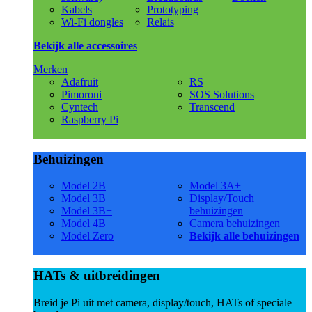
Kabels
Prototyping
Wi-Fi dongles
Relais
Bekijk alle accessoires
Merken
Adafruit
RS
Pimoroni
SOS Solutions
Cyntech
Transcend
Raspberry Pi
Behuizingen
Model 2B
Model 3A+
Model 3B
Display/Touch
Model 3B+
behuizingen
Model 4B
Camera behuizingen
Model Zero
Bekijk alle behuizingen
HATs & uitbreidingen
Breid je Pi uit met camera, display/touch, HATs of speciale