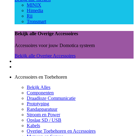
MINIX
Himedia
Rii
Tronsmart
Bekijk alle Overige Accessoires
Accessoires voor jouw Domotica systeem
Bekijk alle Overige Accessoires
Accessoires en Toebehoren
Bekijk Alles
Componenten
Draadloze Communicatie
Prototyping
Randapparatuur
Stroom en Power
Opslag SD / USB
Kabels
Overige Toebehoren en Accessoires