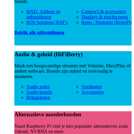
boards.
HATs, Addons en
Camera’s & accessoires
uitbreidingen
Displays & touchscreens
SOS Solutions HAT's
Retro / Nintendo (RetroPi)
Bekijk alle uitbreidingen
Audio & geluid (HiFiBerry)
Maak een hoogwaardige streamer met Volumio, Max2Play of
andere software. Boards zijn stabiel en eenvoudig te
monteren.
Audio setjes
Voedingen
Audio boards
Accessoires
Behuizingen
Alternatieve moederborden
Naast Raspberry Pi vind je hier populaire alternatieven zoals
Odroid, NVIDIA en meer.