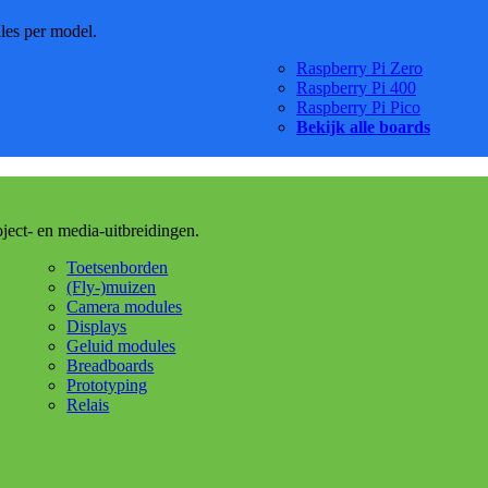
dles per model.
Raspberry Pi Zero
Raspberry Pi 400
Raspberry Pi Pico
Bekijk alle boards
oject- en media-uitbreidingen.
Toetsenborden
(Fly-)muizen
Camera modules
Displays
Geluid modules
Breadboards
Prototyping
Relais