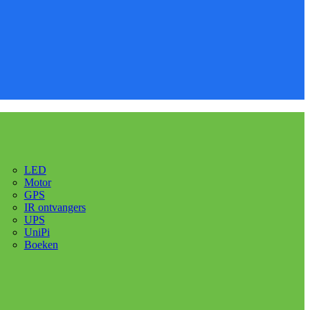
LED
Motor
GPS
IR ontvangers
UPS
UniPi
Boeken