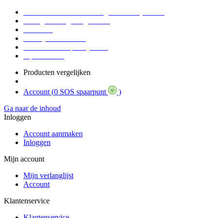
Voor 16:30 Besteld = Morgen in huis (werkdag)
90 dagen niet goed geld terug
Educatief
Zakelijke Voordelen
SOS Member spaarsysteem
Tips / BLOG
Producten vergelijken
Account (
0 SOS spaarpunt
)
Ga naar de inhoud
Inloggen
Account aanmaken
Inloggen
Mijn account
Mijn verlanglijst
Account
Klantenservice
Klantenservice