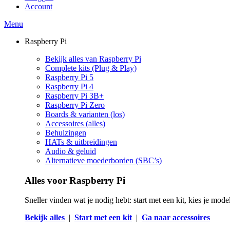
Account
Menu
Raspberry Pi
Bekijk alles van Raspberry Pi
Complete kits (Plug & Play)
Raspberry Pi 5
Raspberry Pi 4
Raspberry Pi 3B+
Raspberry Pi Zero
Boards & varianten (los)
Accessoires (alles)
Behuizingen
HATs & uitbreidingen
Audio & geluid
Alternatieve moederborden (SBC’s)
Alles voor Raspberry Pi
Sneller vinden wat je nodig hebt: start met een kit, kies je mod
Bekijk alles
|
Start met een kit
|
Ga naar accessoires