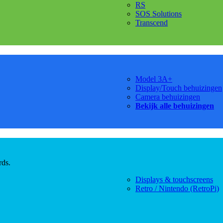
RS
SOS Solutions
Transcend
Model 3A+
Display/Touch behuizingen
Camera behuizingen
Bekijk alle behuizingen
rds.
Displays & touchscreens
Retro / Nintendo (RetroPi)