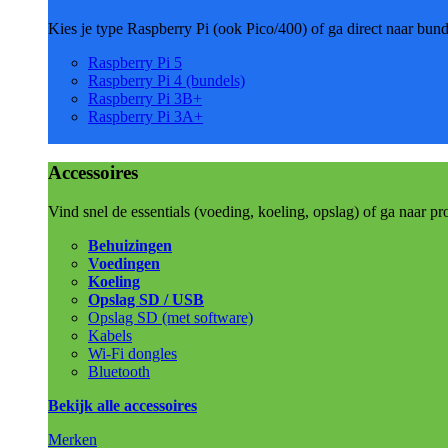
Kies je type Raspberry Pi (ook Pico/400) of ga direct naar bun
Raspberry Pi 5
Raspberry Pi 4 (bundels)
Raspberry Pi 3B+
Raspberry Pi 3A+
Accessoires
Vind snel de essentials (voeding, koeling, opslag) of ga naar pr
Behuizingen
Voedingen
Koeling
Opslag SD / USB
Opslag SD (met software)
Kabels
Wi-Fi dongles
Bluetooth
Bekijk alle accessoires
Merken