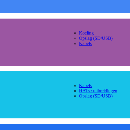
Koeling
Opslag (SD/USB)
Kabels
Kabels
HATs / uitbreidingen
Opslag (SD/USB)