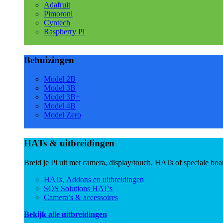
Adafruit
Pimoroni
Cyntech
Raspberry Pi
Behuizingen
Model 2B
Model 3B
Model 3B+
Model 4B
Model Zero
HATs & uitbreidingen
Breid je Pi uit met camera, display/touch, HATs of speciale boa
HATs, Addons en uitbreidingen
SOS Solutions HAT's
Camera’s & accessoires
Bekijk alle uitbreidingen