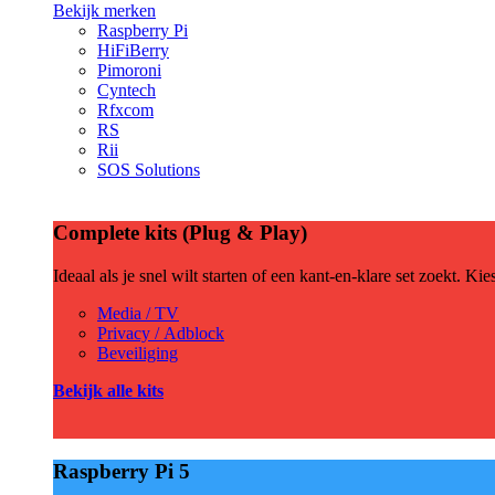
Bekijk merken
Raspberry Pi
HiFiBerry
Pimoroni
Cyntech
Rfxcom
RS
Rii
SOS Solutions
Complete kits (Plug & Play)
Ideaal als je snel wilt starten of een kant-en-klare set zoekt. Ki
Media / TV
Privacy / Adblock
Beveiliging
Bekijk alle kits
Raspberry Pi 5