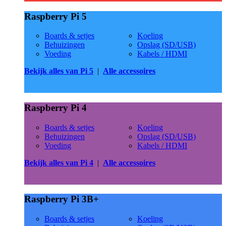
Raspberry Pi 5
Boards & setjes
Koeling
Behuizingen
Opslag (SD/USB)
Voeding
Kabels / HDMI
Bekijk alles van Pi 5
|
Alle accessoires
Raspberry Pi 4
Boards & setjes
Koeling
Behuizingen
Opslag (SD/USB)
Voeding
Kabels / HDMI
Bekijk alles van Pi 4
|
Alle accessoires
Raspberry Pi 3B+
Boards & setjes
Koeling