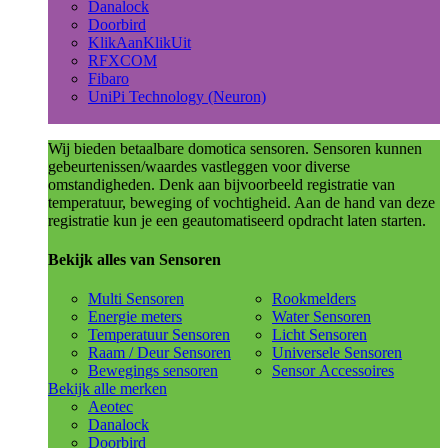
Danalock
Doorbird
KlikAanKlikUit
RFXCOM
Fibaro
UniPi Technology (Neuron)
Wij bieden betaalbare domotica sensoren. Sensoren kunnen
gebeurtenissen/waardes vastleggen voor diverse
omstandigheden. Denk aan bijvoorbeeld registratie van
temperatuur, beweging of vochtigheid. Aan de hand van deze
registratie kun je een geautomatiseerd opdracht laten starten.
Bekijk alles van Sensoren
Multi Sensoren
Rookmelders
Energie meters
Water Sensoren
Temperatuur Sensoren
Licht Sensoren
Raam / Deur Sensoren
Universele Sensoren
Bewegings sensoren
Sensor Accessoires
Bekijk alle merken
Aeotec
Danalock
Doorbird