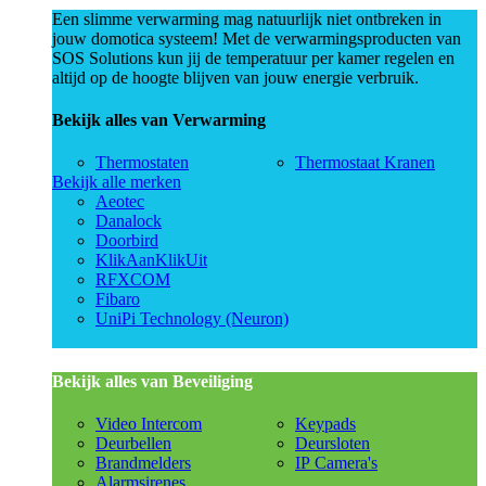
Een slimme verwarming mag natuurlijk niet ontbreken in
jouw domotica systeem! Met de verwarmingsproducten van
SOS Solutions kun jij de temperatuur per kamer regelen en
altijd op de hoogte blijven van jouw energie verbruik.
Bekijk alles van Verwarming
Thermostaten
Thermostaat Kranen
Bekijk alle merken
Aeotec
Danalock
Doorbird
KlikAanKlikUit
RFXCOM
Fibaro
UniPi Technology (Neuron)
Bekijk alles van Beveiliging
Video Intercom
Keypads
Deurbellen
Deursloten
Brandmelders
IP Camera's
Alarmsirenes