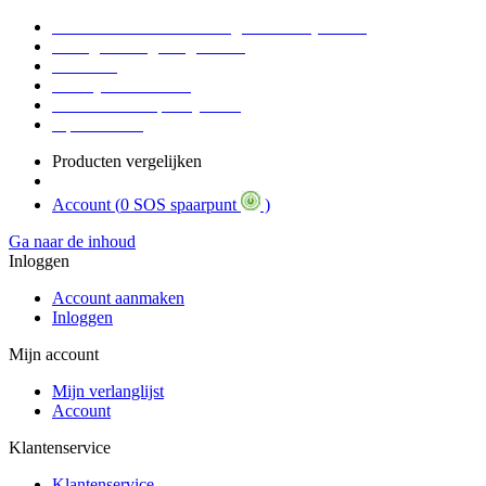
Voor 16:30 Besteld = Morgen in huis (werkdag)
90 dagen niet goed geld terug
Educatief
Zakelijke Voordelen
SOS Member spaarsysteem
Tips / BLOG
Producten vergelijken
Account (
0 SOS spaarpunt
)
Ga naar de inhoud
Inloggen
Account aanmaken
Inloggen
Mijn account
Mijn verlanglijst
Account
Klantenservice
Klantenservice