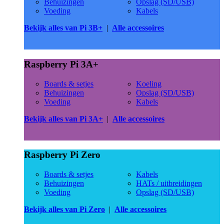
Behuizingen
Opslag (SD/USB)
Voeding
Kabels
Bekijk alles van Pi 3B+
|
Alle accessoires
Raspberry Pi 3A+
Boards & setjes
Koeling
Behuizingen
Opslag (SD/USB)
Voeding
Kabels
Bekijk alles van Pi 3A+
|
Alle accessoires
Raspberry Pi Zero
Boards & setjes
Kabels
Behuizingen
HATs / uitbreidingen
Voeding
Opslag (SD/USB)
Bekijk alles van Pi Zero
|
Alle accessoires