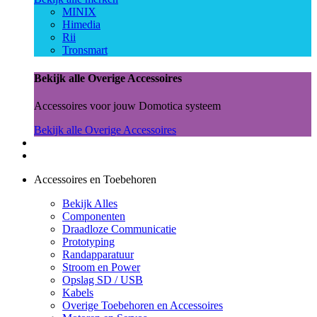
MINIX
Himedia
Rii
Tronsmart
Bekijk alle Overige Accessoires
Accessoires voor jouw Domotica systeem
Bekijk alle Overige Accessoires
Accessoires en Toebehoren
Bekijk Alles
Componenten
Draadloze Communicatie
Prototyping
Randapparatuur
Stroom en Power
Opslag SD / USB
Kabels
Overige Toebehoren en Accessoires