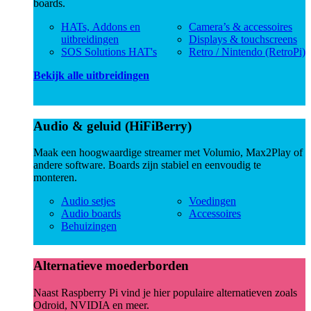
boards.
HATs, Addons en
Camera’s & accessoires
uitbreidingen
Displays & touchscreens
SOS Solutions HAT's
Retro / Nintendo (RetroPi)
Bekijk alle uitbreidingen
Audio & geluid (HiFiBerry)
Maak een hoogwaardige streamer met Volumio, Max2Play of
andere software. Boards zijn stabiel en eenvoudig te
monteren.
Audio setjes
Voedingen
Audio boards
Accessoires
Behuizingen
Alternatieve moederborden
Naast Raspberry Pi vind je hier populaire alternatieven zoals
Odroid, NVIDIA en meer.