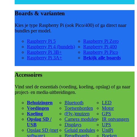
Boards & varianten
Kies je type Raspberry Pi (ook Pico/400) of ga direct naar
bundles per model.
Raspberry Pi 5
Raspberry Pi Zero
Raspberry Pi 4 (bundels)
Raspberry Pi 400
Raspberry Pi 3B+
Raspberry Pi Pico
Raspberry Pi 3A+
Bekijk alle boards
Accessoires
Vind snel de essentials (voeding, koeling, opslag) of ga naar
project- en media-uitbreidingen.
Behuizingen
Bluetooth
LED
Voedingen
Toetsenborden
Motor
Koeling
(Fly-)muizen
GPS
Opslag SD /
Camera modules
IR ontvangers
USB
Displays
UPS
Opslag SD (met
Geluid modules
UniPi
software)
Breadboards
Boeken