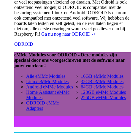
er veel toepassingen vloeiend op draaien. Met Odroid is ook
ontzettend veel mogelijk! ODROID is compatibel met de
besturingssystemen Linux en Android! ODROID is daarom
ook compatibel met ontzettend veel software. Wij hebbben de
boards laten testen en zelf getest, en de resultaten liegen er
niet om, alle eerste ervaringen waren veel positiever dan bij
Raspberry Pi!
Ga nu nog naar ODROID ->
ODROID
eMMc Modules voor ODROID - Deze modules zijn
speciaal door ons voorgeschreven met de software naar
jouw voorkeur!
Alle eMMc Modules
16GB eMMc Modules
Linux eMMc Modules
32GB eMMc Modules
Android eMMc Modules
64GB eMMc Modules
Home Assistant eMMc
128GB eMMc Modules
Modules
256GB eMMc Modules
ODROID eMMc
Adapters