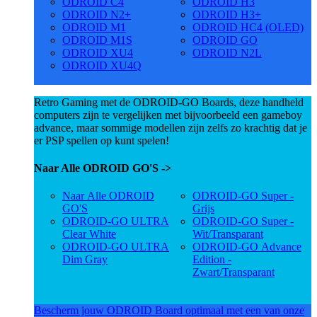
ODROID C4
ODROID H3
ODROID N2+
ODROID H3+
ODROID M1
ODROID HC4 (OLED)
ODROID M1S
ODROID GO
ODROID XU4
ODROID N2L
ODROID XU4Q
Retro Gaming met de ODROID-GO Boards, deze handheld
computers zijn te vergelijken met bijvoorbeeld een gameboy
advance, maar sommige modellen zijn zelfs zo krachtig dat je
er PSP spellen op kunt spelen!
Naar Alle ODROID GO'S ->
Naar Alle ODROID
ODROID-GO Super -
GO'S
Grijs
ODROID-GO ULTRA
ODROID-GO Super -
Clear White
Wit/Transparant
ODROID-GO ULTRA
ODROID-GO Advance
Dim Gray
Edition -
Zwart/Transparant
Bescherm jouw ODROID Board optimaal met een van onze