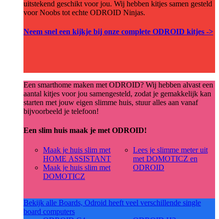
uitstekend geschikt voor jou. Wij hebben kitjes samen gesteld
voor Noobs tot echte ODROID Ninjas.
Neem snel een kijkje bij onze complete ODROID kitjes ->
Een smarthome maken met ODROID? Wij hebben alvast een
aantal kitjes voor jou samengesteld, zodat je gemakkelijk kan
starten met jouw eigen slimme huis, stuur alles aan vanaf
bijvoorbeeld je telefoon!
Een slim huis maak je met ODROID!
Maak je huis slim met
Lees je slimme meter uit
HOME ASSISTANT
met DOMOTICZ en
Maak je huis slim met
ODROID
DOMOTICZ
Bekijk alle Boards, Odroid heeft veel verschillende single
board computers