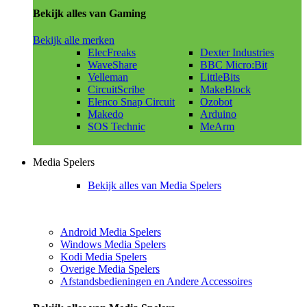
Bekijk alles van Gaming
Bekijk alle merken
ElecFreaks
Dexter Industries
WaveShare
BBC Micro:Bit
Velleman
LittleBits
CircuitScribe
MakeBlock
Elenco Snap Circuit
Ozobot
Makedo
Arduino
SOS Technic
MeArm
Media Spelers
Bekijk alles van Media Spelers
Android Media Spelers
Windows Media Spelers
Kodi Media Spelers
Overige Media Spelers
Afstandsbedieningen en Andere Accessoires