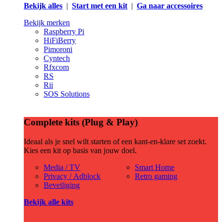
Bekijk alles
|
Start met een kit
|
Ga naar accessoires
Bekijk merken
Raspberry Pi
HiFiBerry
Pimoroni
Cyntech
Rfxcom
RS
Rii
SOS Solutions
Complete kits (Plug & Play)
Ideaal als je snel wilt starten of een kant-en-klare set zoekt.
Kies een kit op basis van jouw doel.
Media / TV
Smart Home
Privacy / Adblock
Retro gaming
Beveiliging
Bekijk alle kits