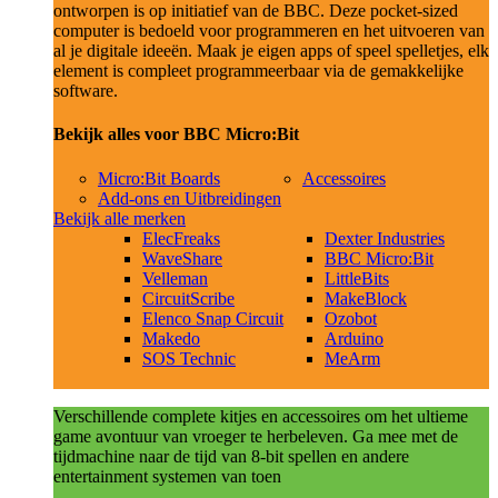
ontworpen is op initiatief van de BBC. Deze pocket-sized
computer is bedoeld voor programmeren en het uitvoeren van
al je digitale ideeën. Maak je eigen apps of speel spelletjes, elk
element is compleet programmeerbaar via de gemakkelijke
software.
Bekijk alles voor BBC Micro:Bit
Micro:Bit Boards
Accessoires
Add-ons en Uitbreidingen
Bekijk alle merken
ElecFreaks
Dexter Industries
WaveShare
BBC Micro:Bit
Velleman
LittleBits
CircuitScribe
MakeBlock
Elenco Snap Circuit
Ozobot
Makedo
Arduino
SOS Technic
MeArm
Verschillende complete kitjes en accessoires om het ultieme
game avontuur van vroeger te herbeleven. Ga mee met de
tijdmachine naar de tijd van 8-bit spellen en andere
entertainment systemen van toen