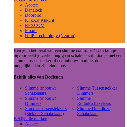
Aeotec
Danalock
Doorbird
KlikAanKlikUit
RFXCOM
Fibaro
UniPi Technology (Neuron)
Ben je in het bezit van een slimme controller? Dan kun je
bijvoorbeeld je verlichting gaan schakelen, dit doe je met een
slimme tussenstekker of een inbouw module, de
mogelijkheden zijn eindeloos
Bekijk alles van Bedienen
Slimme (inbouw)
Slimme Tussenstekker
Schakelaars
Dimmers
Slimme (inbouw)
Slimme
Dimmers
Rolluikschakelaars
Slimme Tussenstekkers
Slimme Draadloze
(Stekker Schakelaars)
Schakelaars
Bekijk alle merken
Aeotec