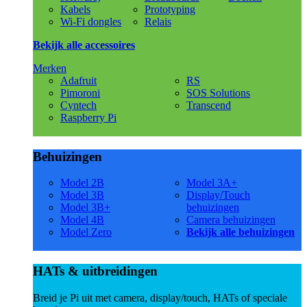
Kabels
Prototyping
Wi-Fi dongles
Relais
Bekijk alle accessoires
Merken
Adafruit
RS
Pimoroni
SOS Solutions
Cyntech
Transcend
Raspberry Pi
Behuizingen
Model 2B
Model 3A+
Model 3B
Display/Touch
Model 3B+
behuizingen
Model 4B
Camera behuizingen
Model Zero
Bekijk alle behuizingen
HATs & uitbreidingen
Breid je Pi uit met camera, display/touch, HATs of speciale