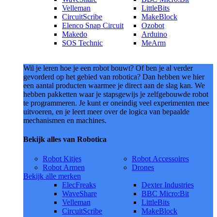
Velleman
LittleBits
CircuitScribe
MakeBlock
Elenco Snap Circuit
Ozobot
Makedo
Arduino
SOS Technic
MeArm
Wil je leren hoe je een robot bouwt? Of ben je al verder
gevorderd op het gebied van robotica? Dan hebben we hier
een aantal producten waarmee je direct aan de slag kan. We
hebben pakketten waar je stapsgewijs je zelfgebouwde robot
te programmeren. Je kunt er oneindig veel experimenten mee
uitvoeren, en je leert meer over de logica van bepaalde
mechanismen en machines.
Bekijk alles van Robotica
Robot Kitjes
Robot Accessoires
Robot Armen
Drones
Bekijk alle merken
ElecFreaks
Dexter Industries
WaveShare
BBC Micro:Bit
Velleman
LittleBits
CircuitScribe
MakeBlock