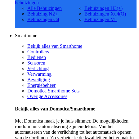
behuizingen.
Alle Behuizingen
Behuizingen H3(+)
Behuizing N2+
Behuizingen Xu4(Q)
Behuizingen C4
Behuizingen M1
Smarthome
Bekijk alles van Smarthome
Controllers
Bedienen
Sensoren
Verlichting
Verwarming
Beveiliging
Energiebeheer
Domotica Smarthome Sets
Overige Accessoires
Bekijk alles van Domotica/Smarthome
Met Domotica maak je je huis slimmer. De mogelijkheden
rondom huisautomatisering zijn eindeloos. Van het
automatiseren van de verlichting tot het automatisch openen
van de gordijnen. Zo verbeter je de kwaliteit en het gemak in