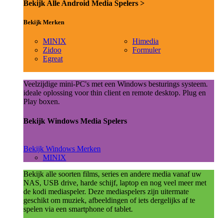
Bekijk Alle Android Media Spelers >
Bekijk Merken
MINIX
Himedia
Zidoo
Formuler
Egreat
Veelzijdige mini-PC's met een Windows besturings systeem.
ideale oplossing voor thin client en remote desktop. Plug en
Play boxen.
Bekijk Windows Media Spelers
Bekijk Windows Merken
MINIX
Bekijk alle soorten films, series en andere media vanaf uw
NAS, USB drive, harde schijf, laptop en nog veel meer met
de kodi mediaspeler. Deze mediaspelers zijn uitermate
geschikt om muziek, afbeeldingen of iets dergelijks af te
spelen via een smartphone of tablet.