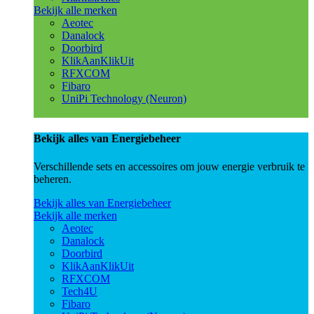
Bekijk alle merken
Aeotec
Danalock
Doorbird
KlikAanKlikUit
RFXCOM
Fibaro
UniPi Technology (Neuron)
Bekijk alles van Energiebeheer
Verschillende sets en accessoires om jouw energie verbruik te
beheren.
Bekijk alles van Energiebeheer
Bekijk alle merken
Aeotec
Danalock
Doorbird
KlikAanKlikUit
RFXCOM
Tech4U
Fibaro