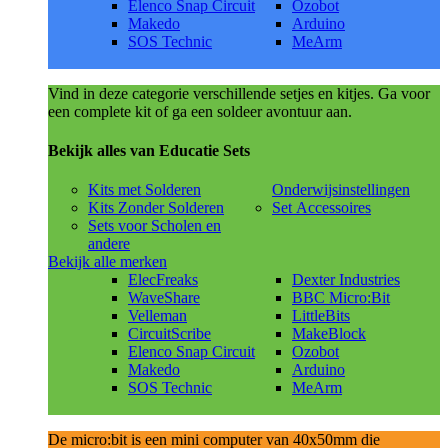
Elenco Snap Circuit
Ozobot
Makedo
Arduino
SOS Technic
MeArm
Vind in deze categorie verschillende setjes en kitjes. Ga voor
een complete kit of ga een soldeer avontuur aan.
Bekijk alles van Educatie Sets
Kits met Solderen
Onderwijsinstellingen
Kits Zonder Solderen
Set Accessoires
Sets voor Scholen en
andere
Bekijk alle merken
ElecFreaks
Dexter Industries
WaveShare
BBC Micro:Bit
Velleman
LittleBits
CircuitScribe
MakeBlock
Elenco Snap Circuit
Ozobot
Makedo
Arduino
SOS Technic
MeArm
De micro:bit is een mini computer van 40x50mm die