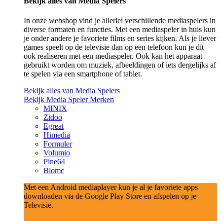
Bekijk alles van Media Spelers
In onze webshop vind je allerlei verschillende mediaspelers in
diverse formaten en functies. Met een mediaspeler in huis kun
je onder andere je favoriete films en series kijken. Als je liever
games speelt op de televisie dan op een telefoon kun je dit
ook realiseren met een mediaspeler. Ook kan het apparaat
gebruikt worden om muziek, afbeeldingen of iets dergelijks af
te spelen via een smartphone of tablet.
Bekijk alles van Media Spelers
Bekijk Media Speler Merken
MINIX
Zidoo
Egreat
Himedia
Formuler
Volumio
Pine64
Blomc
Met een Android mediaplayer kun je al je favoriete apps
downloaden via de Google Play Store en afspelen op je
Televisie.