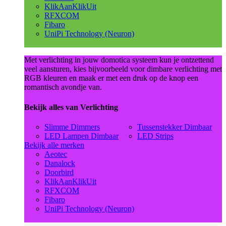
KlikAanKlikUit
RFXCOM
Fibaro
UniPi Technology (Neuron)
Met verlichting in jouw domotica systeem kun je ontzettend
veel aansturen, kies bijvoorbeeld voor dimbare verlichting met
RGB kleuren en maak er met een druk op de knop een
romantisch avondje van.
Bekijk alles van Verlichting
Slimme Dimmers
Tussenstekker Dimbaar
LED Lampen Dimbaar
LED Strips
Bekijk alle merken
Aeotec
Danalock
Doorbird
KlikAanKlikUit
RFXCOM
Fibaro
UniPi Technology (Neuron)