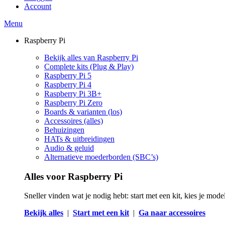
Account
Menu
Raspberry Pi
Bekijk alles van Raspberry Pi
Complete kits (Plug & Play)
Raspberry Pi 5
Raspberry Pi 4
Raspberry Pi 3B+
Raspberry Pi Zero
Boards & varianten (los)
Accessoires (alles)
Behuizingen
HATs & uitbreidingen
Audio & geluid
Alternatieve moederborden (SBC’s)
Alles voor Raspberry Pi
Sneller vinden wat je nodig hebt: start met een kit, kies je mod
Bekijk alles
|
Start met een kit
|
Ga naar accessoires