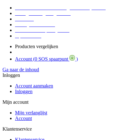
Voor 16:30 Besteld = Morgen in huis (werkdag)
90 dagen niet goed geld terug
Educatief
Zakelijke Voordelen
SOS Member spaarsysteem
Tips / BLOG
Producten vergelijken
Account (
0 SOS spaarpunt
)
Ga naar de inhoud
Inloggen
Account aanmaken
Inloggen
Mijn account
Mijn verlanglijst
Account
Klantenservice
Klantenservice