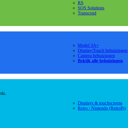
RS
SOS Solutions
Transcend
Model 3A+
Display/Touch behuizingen
Camera behuizingen
Bekijk alle behuizingen
rds.
Displays & touchscreens
Retro / Nintendo (RetroPi)