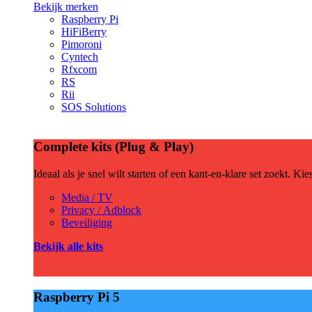
Bekijk merken
Raspberry Pi
HiFiBerry
Pimoroni
Cyntech
Rfxcom
RS
Rii
SOS Solutions
Complete kits (Plug & Play)
Ideaal als je snel wilt starten of een kant-en-klare set zoekt. Ki
Media / TV
Privacy / Adblock
Beveiliging
Bekijk alle kits
Raspberry Pi 5