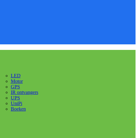
LED
Motor
GPS
IR ontvangers
UPS
UniPi
Boeken