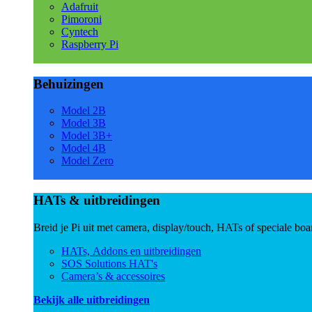
Adafruit
Pimoroni
Cyntech
Raspberry Pi
Behuizingen
Model 2B
Model 3B
Model 3B+
Model 4B
Model Zero
HATs & uitbreidingen
Breid je Pi uit met camera, display/touch, HATs of speciale boa
HATs, Addons en uitbreidingen
SOS Solutions HAT's
Camera’s & accessoires
Bekijk alle uitbreidingen