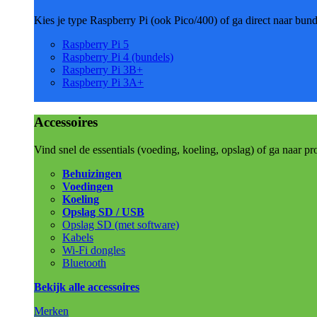
Kies je type Raspberry Pi (ook Pico/400) of ga direct naar bun
Raspberry Pi 5
Raspberry Pi 4 (bundels)
Raspberry Pi 3B+
Raspberry Pi 3A+
Accessoires
Vind snel de essentials (voeding, koeling, opslag) of ga naar pr
Behuizingen
Voedingen
Koeling
Opslag SD / USB
Opslag SD (met software)
Kabels
Wi-Fi dongles
Bluetooth
Bekijk alle accessoires
Merken