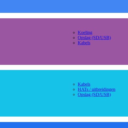
Koeling
Opslag (SD/USB)
Kabels
Kabels
HATs / uitbreidingen
Opslag (SD/USB)