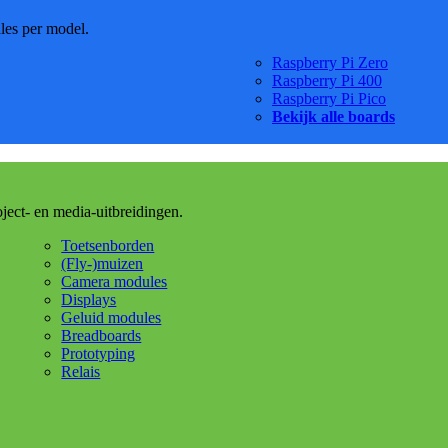
dles per model.
Raspberry Pi Zero
Raspberry Pi 400
Raspberry Pi Pico
Bekijk alle boards
oject- en media-uitbreidingen.
Toetsenborden
(Fly-)muizen
Camera modules
Displays
Geluid modules
Breadboards
Prototyping
Relais