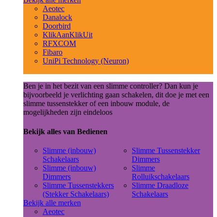
Aeotec
Danalock
Doorbird
KlikAanKlikUit
RFXCOM
Fibaro
UniPi Technology (Neuron)
Ben je in het bezit van een slimme controller? Dan kun je
bijvoorbeeld je verlichting gaan schakelen, dit doe je met een
slimme tussenstekker of een inbouw module, de
mogelijkheden zijn eindeloos
Bekijk alles van Bedienen
Slimme (inbouw)
Slimme Tussenstekker
Schakelaars
Dimmers
Slimme (inbouw)
Slimme
Dimmers
Rolluikschakelaars
Slimme Tussenstekkers
Slimme Draadloze
(Stekker Schakelaars)
Schakelaars
Bekijk alle merken
Aeotec