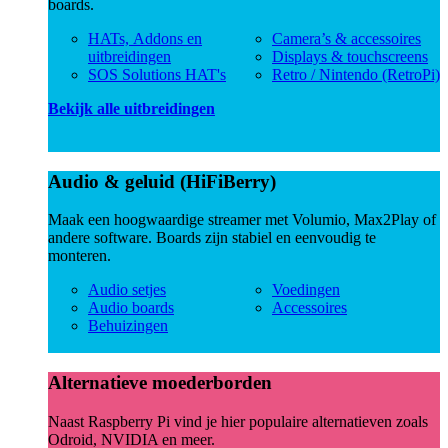
boards.
HATs, Addons en
Camera’s & accessoires
uitbreidingen
Displays & touchscreens
SOS Solutions HAT's
Retro / Nintendo (RetroPi)
Bekijk alle uitbreidingen
Audio & geluid (HiFiBerry)
Maak een hoogwaardige streamer met Volumio, Max2Play of
andere software. Boards zijn stabiel en eenvoudig te
monteren.
Audio setjes
Voedingen
Audio boards
Accessoires
Behuizingen
Alternatieve moederborden
Naast Raspberry Pi vind je hier populaire alternatieven zoals
Odroid, NVIDIA en meer.