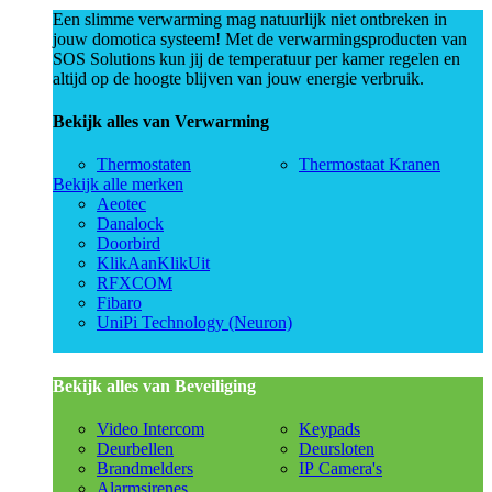
Een slimme verwarming mag natuurlijk niet ontbreken in
jouw domotica systeem! Met de verwarmingsproducten van
SOS Solutions kun jij de temperatuur per kamer regelen en
altijd op de hoogte blijven van jouw energie verbruik.
Bekijk alles van Verwarming
Thermostaten
Thermostaat Kranen
Bekijk alle merken
Aeotec
Danalock
Doorbird
KlikAanKlikUit
RFXCOM
Fibaro
UniPi Technology (Neuron)
Bekijk alles van Beveiliging
Video Intercom
Keypads
Deurbellen
Deursloten
Brandmelders
IP Camera's
Alarmsirenes