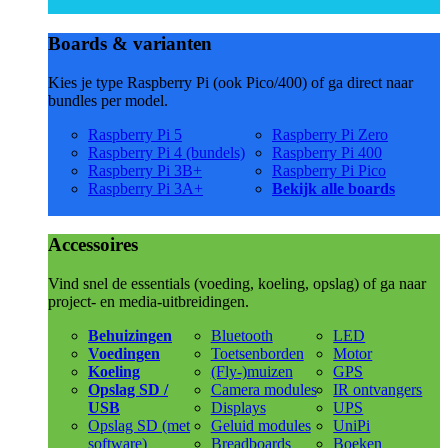
Boards & varianten
Kies je type Raspberry Pi (ook Pico/400) of ga direct naar
bundles per model.
Raspberry Pi 5
Raspberry Pi Zero
Raspberry Pi 4 (bundels)
Raspberry Pi 400
Raspberry Pi 3B+
Raspberry Pi Pico
Raspberry Pi 3A+
Bekijk alle boards
Accessoires
Vind snel de essentials (voeding, koeling, opslag) of ga naar
project- en media-uitbreidingen.
Behuizingen
Bluetooth
LED
Voedingen
Toetsenborden
Motor
Koeling
(Fly-)muizen
GPS
Opslag SD /
Camera modules
IR ontvangers
USB
Displays
UPS
Opslag SD (met
Geluid modules
UniPi
software)
Breadboards
Boeken