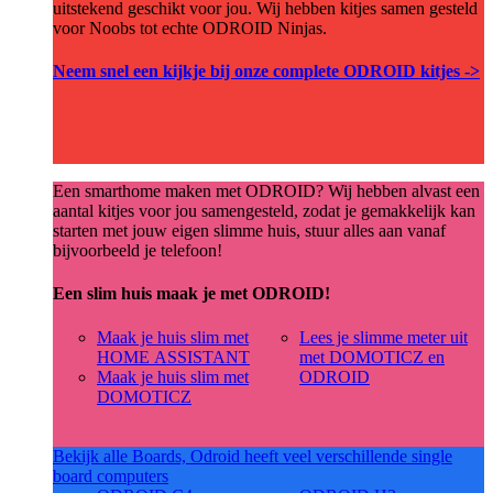
uitstekend geschikt voor jou. Wij hebben kitjes samen gesteld
voor Noobs tot echte ODROID Ninjas.
Neem snel een kijkje bij onze complete ODROID kitjes ->
Een smarthome maken met ODROID? Wij hebben alvast een
aantal kitjes voor jou samengesteld, zodat je gemakkelijk kan
starten met jouw eigen slimme huis, stuur alles aan vanaf
bijvoorbeeld je telefoon!
Een slim huis maak je met ODROID!
Maak je huis slim met
Lees je slimme meter uit
HOME ASSISTANT
met DOMOTICZ en
Maak je huis slim met
ODROID
DOMOTICZ
Bekijk alle Boards, Odroid heeft veel verschillende single
board computers