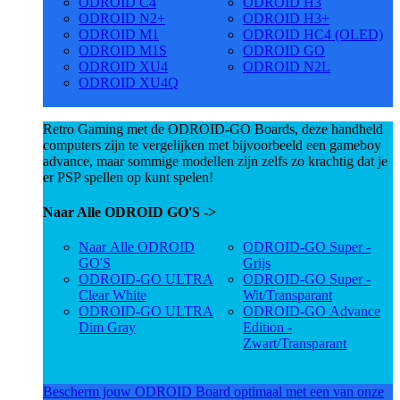
ODROID C4
ODROID H3
ODROID N2+
ODROID H3+
ODROID M1
ODROID HC4 (OLED)
ODROID M1S
ODROID GO
ODROID XU4
ODROID N2L
ODROID XU4Q
Retro Gaming met de ODROID-GO Boards, deze handheld
computers zijn te vergelijken met bijvoorbeeld een gameboy
advance, maar sommige modellen zijn zelfs zo krachtig dat je
er PSP spellen op kunt spelen!
Naar Alle ODROID GO'S ->
Naar Alle ODROID
ODROID-GO Super -
GO'S
Grijs
ODROID-GO ULTRA
ODROID-GO Super -
Clear White
Wit/Transparant
ODROID-GO ULTRA
ODROID-GO Advance
Dim Gray
Edition -
Zwart/Transparant
Bescherm jouw ODROID Board optimaal met een van onze