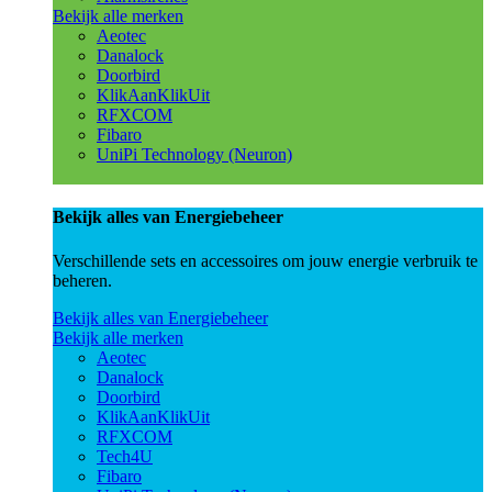
Bekijk alle merken
Aeotec
Danalock
Doorbird
KlikAanKlikUit
RFXCOM
Fibaro
UniPi Technology (Neuron)
Bekijk alles van Energiebeheer
Verschillende sets en accessoires om jouw energie verbruik te
beheren.
Bekijk alles van Energiebeheer
Bekijk alle merken
Aeotec
Danalock
Doorbird
KlikAanKlikUit
RFXCOM
Tech4U
Fibaro