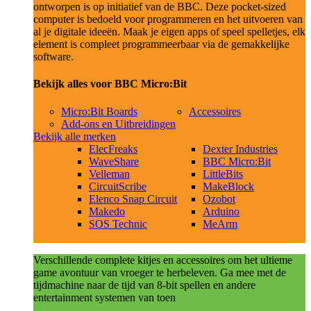
ontworpen is op initiatief van de BBC. Deze pocket-sized
computer is bedoeld voor programmeren en het uitvoeren van
al je digitale ideeën. Maak je eigen apps of speel spelletjes, elk
element is compleet programmeerbaar via de gemakkelijke
software.
Bekijk alles voor BBC Micro:Bit
Micro:Bit Boards
Accessoires
Add-ons en Uitbreidingen
Bekijk alle merken
ElecFreaks
Dexter Industries
WaveShare
BBC Micro:Bit
Velleman
LittleBits
CircuitScribe
MakeBlock
Elenco Snap Circuit
Ozobot
Makedo
Arduino
SOS Technic
MeArm
Verschillende complete kitjes en accessoires om het ultieme
game avontuur van vroeger te herbeleven. Ga mee met de
tijdmachine naar de tijd van 8-bit spellen en andere
entertainment systemen van toen