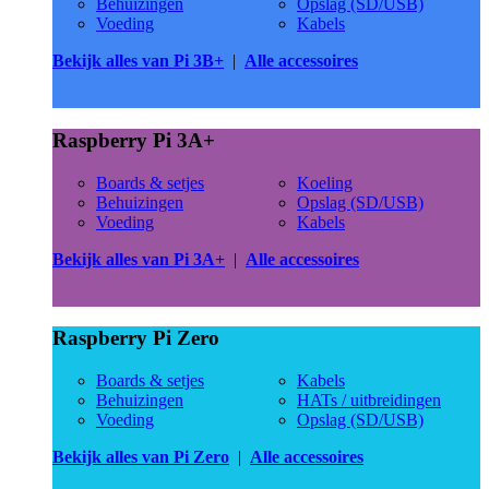
Behuizingen
Opslag (SD/USB)
Voeding
Kabels
Bekijk alles van Pi 3B+
|
Alle accessoires
Raspberry Pi 3A+
Boards & setjes
Koeling
Behuizingen
Opslag (SD/USB)
Voeding
Kabels
Bekijk alles van Pi 3A+
|
Alle accessoires
Raspberry Pi Zero
Boards & setjes
Kabels
Behuizingen
HATs / uitbreidingen
Voeding
Opslag (SD/USB)
Bekijk alles van Pi Zero
|
Alle accessoires