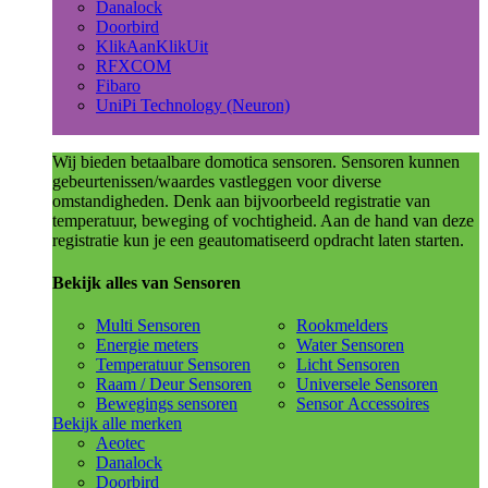
Danalock
Doorbird
KlikAanKlikUit
RFXCOM
Fibaro
UniPi Technology (Neuron)
Wij bieden betaalbare domotica sensoren. Sensoren kunnen
gebeurtenissen/waardes vastleggen voor diverse
omstandigheden. Denk aan bijvoorbeeld registratie van
temperatuur, beweging of vochtigheid. Aan de hand van deze
registratie kun je een geautomatiseerd opdracht laten starten.
Bekijk alles van Sensoren
Multi Sensoren
Rookmelders
Energie meters
Water Sensoren
Temperatuur Sensoren
Licht Sensoren
Raam / Deur Sensoren
Universele Sensoren
Bewegings sensoren
Sensor Accessoires
Bekijk alle merken
Aeotec
Danalock
Doorbird