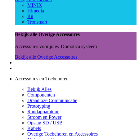
MINIX
Himedia
Rii
Tronsmart
Bekijk alle Overige Accessoires
Accessoires voor jouw Domotica systeem
Bekijk alle Overige Accessoires
Accessoires en Toebehoren
Bekijk Alles
Componenten
Draadloze Communicatie
Prototyping
Randapparatuur
Stroom en Power
Opslag SD / USB
Kabels
Overige Toebehoren en Accessoires