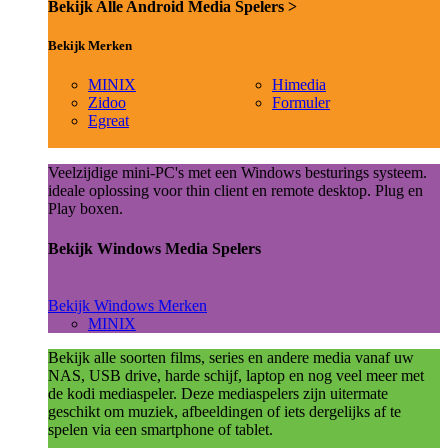
Bekijk Alle Android Media Spelers >
Bekijk Merken
MINIX
Himedia
Zidoo
Formuler
Egreat
Veelzijdige mini-PC's met een Windows besturings systeem.
ideale oplossing voor thin client en remote desktop. Plug en
Play boxen.
Bekijk Windows Media Spelers
Bekijk Windows Merken
MINIX
Bekijk alle soorten films, series en andere media vanaf uw
NAS, USB drive, harde schijf, laptop en nog veel meer met
de kodi mediaspeler. Deze mediaspelers zijn uitermate
geschikt om muziek, afbeeldingen of iets dergelijks af te
spelen via een smartphone of tablet.