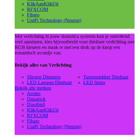
KlikAanKlikUit
RFXCOM
Fibaro
UniPi Technology (Neuron)
Met verlichting in jouw domotica systeem kun je ontzettend
veel aansturen, kies bijvoorbeeld voor dimbare verlichting met
RGB kleuren en maak er met een druk op de knop een
romantisch avondje van.
Bekijk alles van Verlichting
Slimme Dimmers
Tussenstekker Dimbaar
LED Lampen Dimbaar
LED Strips
Bekijk alle merken
Aeotec
Danalock
Doorbird
KlikAanKlikUit
RFXCOM
Fibaro
UniPi Technology (Neuron)