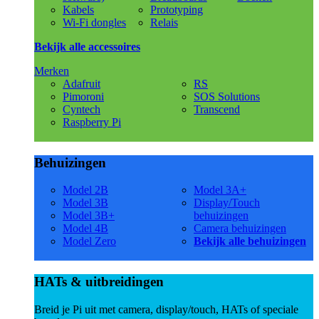
Kabels
Prototyping
Wi-Fi dongles
Relais
Bekijk alle accessoires
Merken
Adafruit
RS
Pimoroni
SOS Solutions
Cyntech
Transcend
Raspberry Pi
Behuizingen
Model 2B
Model 3A+
Model 3B
Display/Touch
Model 3B+
behuizingen
Model 4B
Camera behuizingen
Model Zero
Bekijk alle behuizingen
HATs & uitbreidingen
Breid je Pi uit met camera, display/touch, HATs of speciale