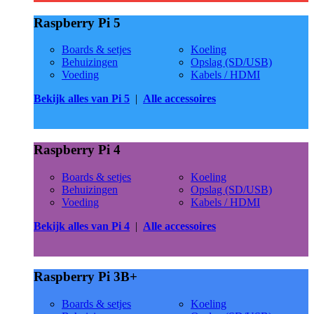
Raspberry Pi 5
Boards & setjes
Koeling
Behuizingen
Opslag (SD/USB)
Voeding
Kabels / HDMI
Bekijk alles van Pi 5
|
Alle accessoires
Raspberry Pi 4
Boards & setjes
Koeling
Behuizingen
Opslag (SD/USB)
Voeding
Kabels / HDMI
Bekijk alles van Pi 4
|
Alle accessoires
Raspberry Pi 3B+
Boards & setjes
Koeling