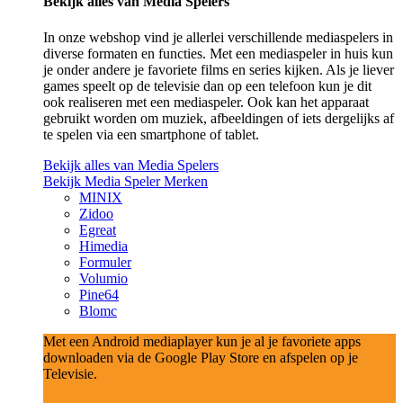
Bekijk alles van Media Spelers
In onze webshop vind je allerlei verschillende mediaspelers in
diverse formaten en functies. Met een mediaspeler in huis kun
je onder andere je favoriete films en series kijken. Als je liever
games speelt op de televisie dan op een telefoon kun je dit
ook realiseren met een mediaspeler. Ook kan het apparaat
gebruikt worden om muziek, afbeeldingen of iets dergelijks af
te spelen via een smartphone of tablet.
Bekijk alles van Media Spelers
Bekijk Media Speler Merken
MINIX
Zidoo
Egreat
Himedia
Formuler
Volumio
Pine64
Blomc
Met een Android mediaplayer kun je al je favoriete apps
downloaden via de Google Play Store en afspelen op je
Televisie.