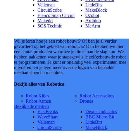
Velleman
LittleBits
CircuitScribe
MakeBlock
Elenco Snap Circuit
Ozobot
Makedo
Arduino
SOS Technic
MeArm
Wil je leren hoe je een robot bouwt? Of ben je al verder
gevorderd op het gebied van robotica? Dan hebben we hier
een aantal producten waarmee je direct aan de slag kan. We
hebben pakketten waar je stapsgewijs je zelfgebouwde robot
te programmeren. Je kunt er oneindig veel experimenten mee
uitvoeren, en je leert meer over de logica van bepaalde
mechanismen en machines.
Bekijk alles van Robotica
Robot Kitjes
Robot Accessoires
Robot Armen
Drones
Bekijk alle merken
ElecFreaks
Dexter Industries
WaveShare
BBC Micro:Bit
Velleman
LittleBits
CircuitScribe
MakeBlock