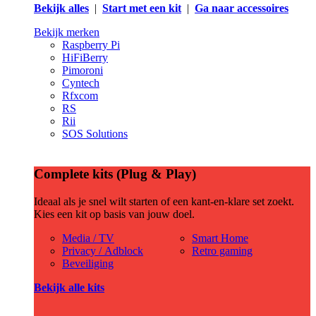
Bekijk alles
|
Start met een kit
|
Ga naar accessoires
Bekijk merken
Raspberry Pi
HiFiBerry
Pimoroni
Cyntech
Rfxcom
RS
Rii
SOS Solutions
Complete kits (Plug & Play)
Ideaal als je snel wilt starten of een kant-en-klare set zoekt.
Kies een kit op basis van jouw doel.
Media / TV
Smart Home
Privacy / Adblock
Retro gaming
Beveiliging
Bekijk alle kits