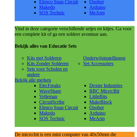
Elenco Snap Circuit
Ozobot
Makedo
Arduino
SOS Technic
MeArm
Vind in deze categorie verschillende setjes en kitjes. Ga voor
een complete kit of ga een soldeer avontuur aan.
Bekijk alles van Educatie Sets
Kits met Solderen
Onderwijsinstellingen
Kits Zonder Solderen
Set Accessoires
Sets voor Scholen en
andere
Bekijk alle merken
ElecFreaks
Dexter Industries
WaveShare
BBC Micro:Bit
Velleman
LittleBits
CircuitScribe
MakeBlock
Elenco Snap Circuit
Ozobot
Makedo
Arduino
SOS Technic
MeArm
De micro:bit is een mini computer van 40x50mm die