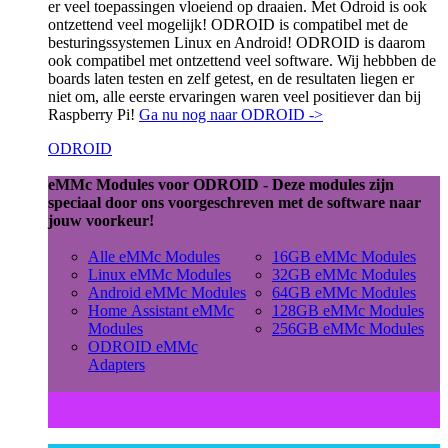
er veel toepassingen vloeiend op draaien. Met Odroid is ook
ontzettend veel mogelijk! ODROID is compatibel met de
besturingssystemen Linux en Android! ODROID is daarom
ook compatibel met ontzettend veel software. Wij hebbben de
boards laten testen en zelf getest, en de resultaten liegen er
niet om, alle eerste ervaringen waren veel positiever dan bij
Raspberry Pi!
Ga nu nog naar ODROID ->
ODROID
eMMc Modules voor ODROID - Deze modules zijn
speciaal door ons voorgeschreven met de software naar
jouw voorkeur!
Alle eMMc Modules
16GB eMMc Modules
Linux eMMc Modules
32GB eMMc Modules
Android eMMc Modules
64GB eMMc Modules
Home Assistant eMMc
128GB eMMc Modules
Modules
256GB eMMc Modules
ODROID eMMc
Adapters