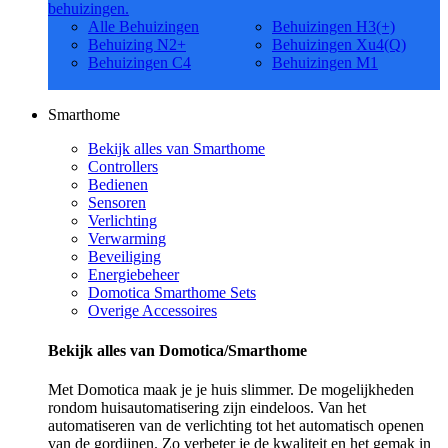
behuizingen.
Alle Behuizingen
Behuizingen H3(+)
Behuizing N2+
Behuizingen Xu4(Q)
Behuizingen C4
Behuizingen M1
Smarthome
Bekijk alles van Smarthome
Controllers
Bedienen
Sensoren
Verlichting
Verwarming
Beveiliging
Energiebeheer
Domotica Smarthome Sets
Overige Accessoires
Bekijk alles van Domotica/Smarthome
Met Domotica maak je je huis slimmer. De mogelijkheden
rondom huisautomatisering zijn eindeloos. Van het
automatiseren van de verlichting tot het automatisch openen
van de gordijnen. Zo verbeter je de kwaliteit en het gemak in