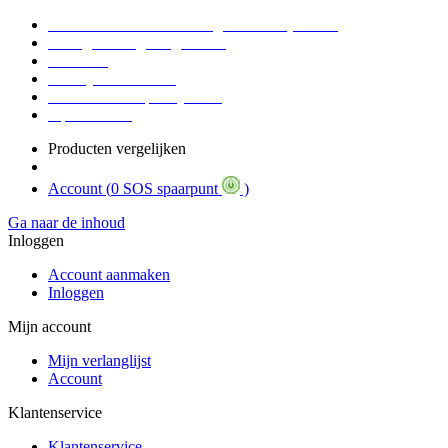
Voor 16:30 Besteld = Morgen in huis (werkdag)
90 dagen niet goed geld terug
Educatief
Zakelijke Voordelen
SOS Member spaarsysteem
Tips / BLOG
Producten vergelijken
Account (
0 SOS spaarpunt
)
Ga naar de inhoud
Inloggen
Account aanmaken
Inloggen
Mijn account
Mijn verlanglijst
Account
Klantenservice
Klantenservice