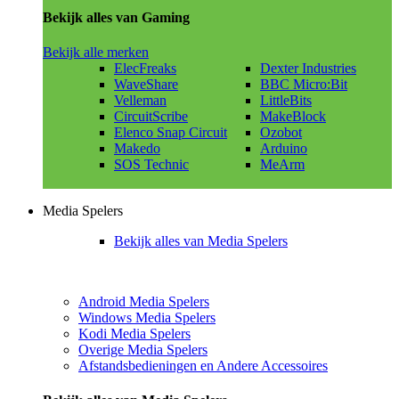
Bekijk alles van Gaming
Bekijk alle merken
ElecFreaks
Dexter Industries
WaveShare
BBC Micro:Bit
Velleman
LittleBits
CircuitScribe
MakeBlock
Elenco Snap Circuit
Ozobot
Makedo
Arduino
SOS Technic
MeArm
Media Spelers
Bekijk alles van Media Spelers
Android Media Spelers
Windows Media Spelers
Kodi Media Spelers
Overige Media Spelers
Afstandsbedieningen en Andere Accessoires