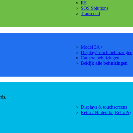
RS
SOS Solutions
Transcend
Model 3A+
Display/Touch behuizingen
Camera behuizingen
Bekijk alle behuizingen
rds.
Displays & touchscreens
Retro / Nintendo (RetroPi)