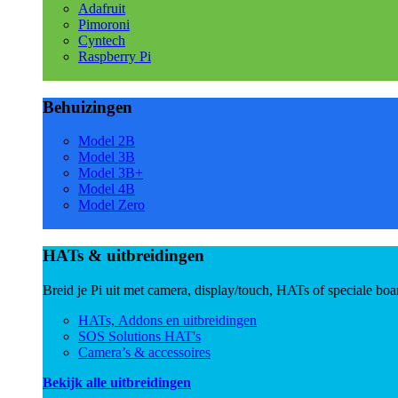
Adafruit
Pimoroni
Cyntech
Raspberry Pi
Behuizingen
Model 2B
Model 3B
Model 3B+
Model 4B
Model Zero
HATs & uitbreidingen
Breid je Pi uit met camera, display/touch, HATs of speciale boa
HATs, Addons en uitbreidingen
SOS Solutions HAT's
Camera’s & accessoires
Bekijk alle uitbreidingen