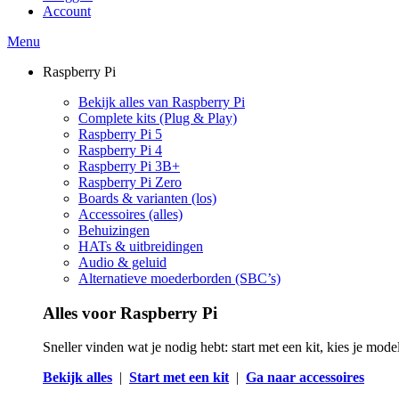
Account
Menu
Raspberry Pi
Bekijk alles van Raspberry Pi
Complete kits (Plug & Play)
Raspberry Pi 5
Raspberry Pi 4
Raspberry Pi 3B+
Raspberry Pi Zero
Boards & varianten (los)
Accessoires (alles)
Behuizingen
HATs & uitbreidingen
Audio & geluid
Alternatieve moederborden (SBC’s)
Alles voor Raspberry Pi
Sneller vinden wat je nodig hebt: start met een kit, kies je mod
Bekijk alles
|
Start met een kit
|
Ga naar accessoires