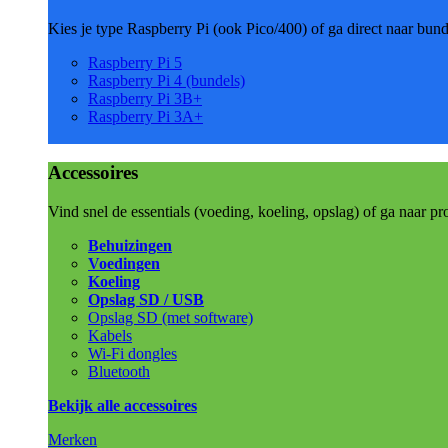
Kies je type Raspberry Pi (ook Pico/400) of ga direct naar bun
Raspberry Pi 5
Raspberry Pi 4 (bundels)
Raspberry Pi 3B+
Raspberry Pi 3A+
Accessoires
Vind snel de essentials (voeding, koeling, opslag) of ga naar pr
Behuizingen
Voedingen
Koeling
Opslag SD / USB
Opslag SD (met software)
Kabels
Wi-Fi dongles
Bluetooth
Bekijk alle accessoires
Merken