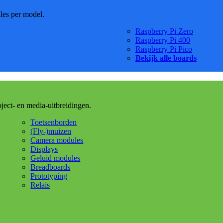
dles per model.
Raspberry Pi Zero
Raspberry Pi 400
Raspberry Pi Pico
Bekijk alle boards
oject- en media-uitbreidingen.
Toetsenborden
(Fly-)muizen
Camera modules
Displays
Geluid modules
Breadboards
Prototyping
Relais