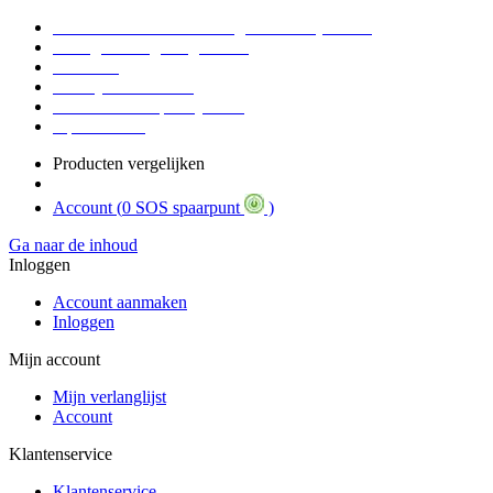
Voor 16:30 Besteld = Morgen in huis (werkdag)
90 dagen niet goed geld terug
Educatief
Zakelijke Voordelen
SOS Member spaarsysteem
Tips / BLOG
Producten vergelijken
Account (
0 SOS spaarpunt
)
Ga naar de inhoud
Inloggen
Account aanmaken
Inloggen
Mijn account
Mijn verlanglijst
Account
Klantenservice
Klantenservice