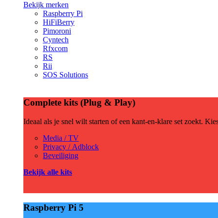
Bekijk merken
Raspberry Pi
HiFiBerry
Pimoroni
Cyntech
Rfxcom
RS
Rii
SOS Solutions
Complete kits (Plug & Play)
Ideaal als je snel wilt starten of een kant-en-klare set zoekt. Ki
Media / TV
Privacy / Adblock
Beveiliging
Bekijk alle kits
Raspberry Pi 5