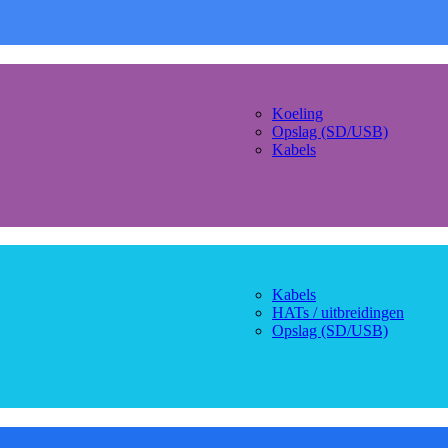
Koeling
Opslag (SD/USB)
Kabels
Kabels
HATs / uitbreidingen
Opslag (SD/USB)