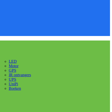
LED
Motor
GPS
IR ontvangers
UPS
UniPi
Boeken