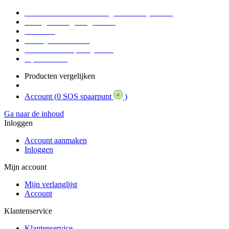
Voor 16:30 Besteld = Morgen in huis (werkdag)
90 dagen niet goed geld terug
Educatief
Zakelijke Voordelen
SOS Member spaarsysteem
Tips / BLOG
Producten vergelijken
Account (
0 SOS spaarpunt
)
Ga naar de inhoud
Inloggen
Account aanmaken
Inloggen
Mijn account
Mijn verlanglijst
Account
Klantenservice
Klantenservice