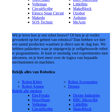
Velleman
LittleBits
CircuitScribe
MakeBlock
Elenco Snap Circuit
Ozobot
Makedo
Arduino
SOS Technic
MeArm
Wil je leren hoe je een robot bouwt? Of ben je al verder
gevorderd op het gebied van robotica? Dan hebben we hier
een aantal producten waarmee je direct aan de slag kan. We
hebben pakketten waar je stapsgewijs je zelfgebouwde robot
te programmeren. Je kunt er oneindig veel experimenten mee
uitvoeren, en je leert meer over de logica van bepaalde
mechanismen en machines.
Bekijk alles van Robotica
Robot Kitjes
Robot Accessoires
Robot Armen
Drones
Bekijk alle merken
ElecFreaks
Dexter Industries
WaveShare
BBC Micro:Bit
Velleman
LittleBits
CircuitScribe
MakeBlock