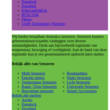
Danalock
Doorbird
KlikAanKlikUit
RFXCOM
Fibaro
UniPi Technology (Neuron)
Wij bieden betaalbare domotica sensoren. Sensoren kunnen
gebeurtenissen/waardes vastleggen voor diverse
omstandigheden. Denk aan bijvoorbeeld registratie van
temperatuur, beweging of vochtigheid. Aan de hand van deze
registratie kun je een geautomatiseerd opdracht laten starten.
Bekijk alles van Sensoren
Multi Sensoren
Rookmelders
Energie meters
Water Sensoren
Temperatuur Sensoren
Licht Sensoren
Raam / Deur Sensoren
Universele Sensoren
Bewegings sensoren
Sensor Accessoires
Bekijk alle merken
Aeotec
Danalock
Doorbird