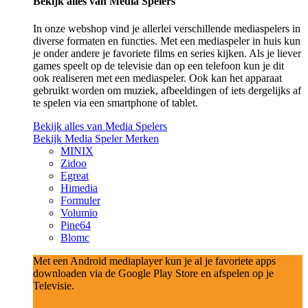
Bekijk alles van Media Spelers
In onze webshop vind je allerlei verschillende mediaspelers in
diverse formaten en functies. Met een mediaspeler in huis kun
je onder andere je favoriete films en series kijken. Als je liever
games speelt op de televisie dan op een telefoon kun je dit
ook realiseren met een mediaspeler. Ook kan het apparaat
gebruikt worden om muziek, afbeeldingen of iets dergelijks af
te spelen via een smartphone of tablet.
Bekijk alles van Media Spelers
Bekijk Media Speler Merken
MINIX
Zidoo
Egreat
Himedia
Formuler
Volumio
Pine64
Blomc
Met een Android mediaplayer kun je al je favoriete apps
downloaden via de Google Play Store en afspelen op je
Televisie.