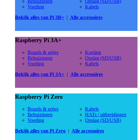
Behuizingen
Opslag (SD/USB)
Voeding
Kabels
Bekijk alles van Pi 3B+
|
Alle accessoires
Raspberry Pi 3A+
Boards & setjes
Koeling
Behuizingen
Opslag (SD/USB)
Voeding
Kabels
Bekijk alles van Pi 3A+
|
Alle accessoires
Raspberry Pi Zero
Boards & setjes
Kabels
Behuizingen
HATs / uitbreidingen
Voeding
Opslag (SD/USB)
Bekijk alles van Pi Zero
|
Alle accessoires