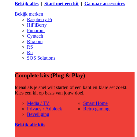
Bekijk alles
|
Start met een kit
|
Ga naar accessoires
Bekijk merken
Raspberry Pi
HiFiBerry
Pimoroni
Cyntech
Rfxcom
RS
Rii
SOS Solutions
Complete kits (Plug & Play)
Ideaal als je snel wilt starten of een kant-en-klare set zoekt.
Kies een kit op basis van jouw doel.
Media / TV
Smart Home
Privacy / Adblock
Retro gaming
Beveiliging
Bekijk alle kits