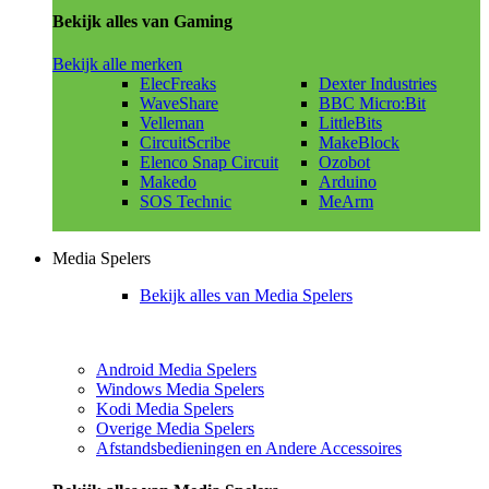
Bekijk alles van Gaming
Bekijk alle merken
ElecFreaks
Dexter Industries
WaveShare
BBC Micro:Bit
Velleman
LittleBits
CircuitScribe
MakeBlock
Elenco Snap Circuit
Ozobot
Makedo
Arduino
SOS Technic
MeArm
Media Spelers
Bekijk alles van Media Spelers
Android Media Spelers
Windows Media Spelers
Kodi Media Spelers
Overige Media Spelers
Afstandsbedieningen en Andere Accessoires