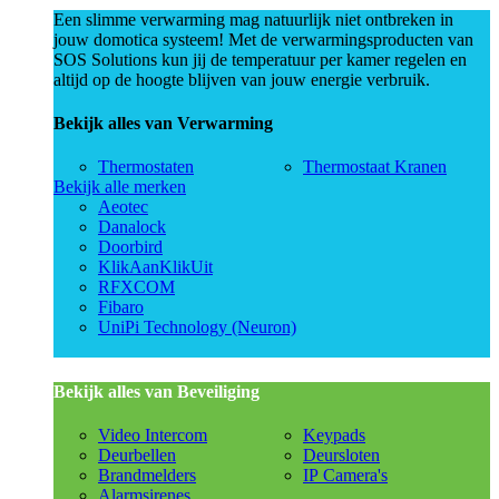
Een slimme verwarming mag natuurlijk niet ontbreken in
jouw domotica systeem! Met de verwarmingsproducten van
SOS Solutions kun jij de temperatuur per kamer regelen en
altijd op de hoogte blijven van jouw energie verbruik.
Bekijk alles van Verwarming
Thermostaten
Thermostaat Kranen
Bekijk alle merken
Aeotec
Danalock
Doorbird
KlikAanKlikUit
RFXCOM
Fibaro
UniPi Technology (Neuron)
Bekijk alles van Beveiliging
Video Intercom
Keypads
Deurbellen
Deursloten
Brandmelders
IP Camera's
Alarmsirenes