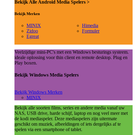
Bekijk Alle Android Media Spelers >
Bekijk Merken
MINIX
Himedia
Zidoo
Formuler
Egreat
Veelzijdige mini-PC's met een Windows besturings systeem.
ideale oplossing voor thin client en remote desktop. Plug en
Play boxen.
Bekijk Windows Media Spelers
Bekijk Windows Merken
MINIX
Bekijk alle soorten films, series en andere media vanaf uw
NAS, USB drive, harde schijf, laptop en nog veel meer met
de kodi mediaspeler. Deze mediaspelers zijn uitermate
geschikt om muziek, afbeeldingen of iets dergelijks af te
spelen via een smartphone of tablet.