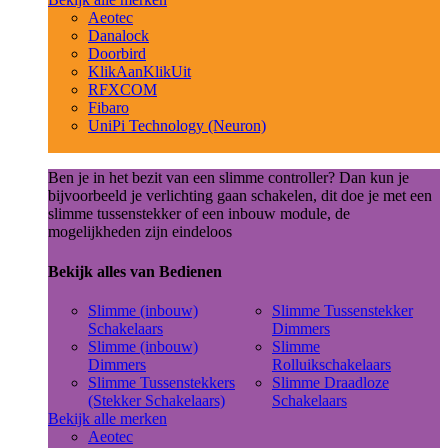
Aeotec
Danalock
Doorbird
KlikAanKlikUit
RFXCOM
Fibaro
UniPi Technology (Neuron)
Ben je in het bezit van een slimme controller? Dan kun je
bijvoorbeeld je verlichting gaan schakelen, dit doe je met een
slimme tussenstekker of een inbouw module, de
mogelijkheden zijn eindeloos
Bekijk alles van Bedienen
Slimme (inbouw)
Slimme Tussenstekker
Schakelaars
Dimmers
Slimme (inbouw)
Slimme
Dimmers
Rolluikschakelaars
Slimme Tussenstekkers
Slimme Draadloze
(Stekker Schakelaars)
Schakelaars
Bekijk alle merken
Aeotec