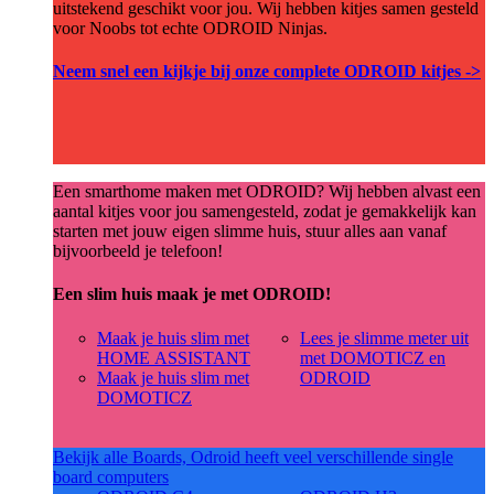
uitstekend geschikt voor jou. Wij hebben kitjes samen gesteld
voor Noobs tot echte ODROID Ninjas.
Neem snel een kijkje bij onze complete ODROID kitjes ->
Een smarthome maken met ODROID? Wij hebben alvast een
aantal kitjes voor jou samengesteld, zodat je gemakkelijk kan
starten met jouw eigen slimme huis, stuur alles aan vanaf
bijvoorbeeld je telefoon!
Een slim huis maak je met ODROID!
Maak je huis slim met
Lees je slimme meter uit
HOME ASSISTANT
met DOMOTICZ en
Maak je huis slim met
ODROID
DOMOTICZ
Bekijk alle Boards, Odroid heeft veel verschillende single
board computers