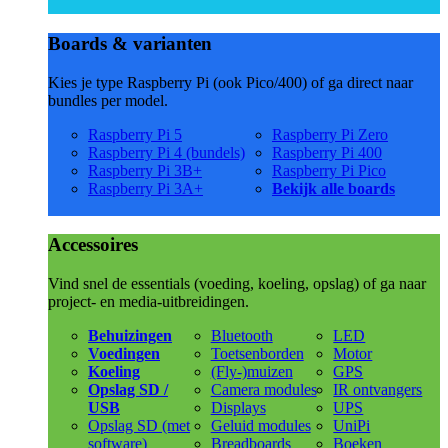
Boards & varianten
Kies je type Raspberry Pi (ook Pico/400) of ga direct naar
bundles per model.
Raspberry Pi 5
Raspberry Pi Zero
Raspberry Pi 4 (bundels)
Raspberry Pi 400
Raspberry Pi 3B+
Raspberry Pi Pico
Raspberry Pi 3A+
Bekijk alle boards
Accessoires
Vind snel de essentials (voeding, koeling, opslag) of ga naar
project- en media-uitbreidingen.
Behuizingen
Bluetooth
LED
Voedingen
Toetsenborden
Motor
Koeling
(Fly-)muizen
GPS
Opslag SD /
Camera modules
IR ontvangers
USB
Displays
UPS
Opslag SD (met
Geluid modules
UniPi
software)
Breadboards
Boeken