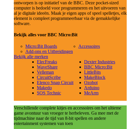
ontworpen is op initiatief van de BBC. Deze pocket-sized
computer is bedoeld voor programmeren en het uitvoeren van
al je digitale ideeën. Maak je eigen apps of speel spelletjes, elk
element is compleet programmeerbaar via de gemakkelijke
software.
Bekijk alles voor BBC Micro:Bit
Micro:Bit Boards
Accessoires
Add-ons en Uitbreidingen
Bekijk alle merken
ElecFreaks
Dexter Industries
WaveShare
BBC Micro:Bit
Velleman
LittleBits
CircuitScribe
MakeBlock
Elenco Snap Circuit
Ozobot
Makedo
Arduino
SOS Technic
MeArm
Verschillende complete kitjes en accessoires om het ultieme
game avontuur van vroeger te herbeleven. Ga mee met de
tijdmachine naar de tijd van 8-bit spellen en andere
entertainment systemen van toen