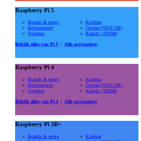
Raspberry Pi 5
Boards & setjes
Koeling
Behuizingen
Opslag (SD/USB)
Voeding
Kabels / HDMI
Bekijk alles van Pi 5
|
Alle accessoires
Raspberry Pi 4
Boards & setjes
Koeling
Behuizingen
Opslag (SD/USB)
Voeding
Kabels / HDMI
Bekijk alles van Pi 4
|
Alle accessoires
Raspberry Pi 3B+
Boards & setjes
Koeling