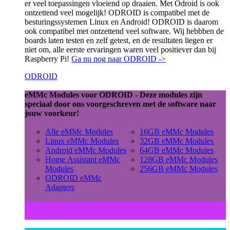
er veel toepassingen vloeiend op draaien. Met Odroid is ook
ontzettend veel mogelijk! ODROID is compatibel met de
besturingssystemen Linux en Android! ODROID is daarom
ook compatibel met ontzettend veel software. Wij hebbben de
boards laten testen en zelf getest, en de resultaten liegen er
niet om, alle eerste ervaringen waren veel positiever dan bij
Raspberry Pi!
Ga nu nog naar ODROID ->
ODROID
eMMc Modules voor ODROID - Deze modules zijn
speciaal door ons voorgeschreven met de software naar
jouw voorkeur!
Alle eMMc Modules
16GB eMMc Modules
Linux eMMc Modules
32GB eMMc Modules
Android eMMc Modules
64GB eMMc Modules
Home Assistant eMMc
128GB eMMc Modules
Modules
256GB eMMc Modules
ODROID eMMc
Adapters