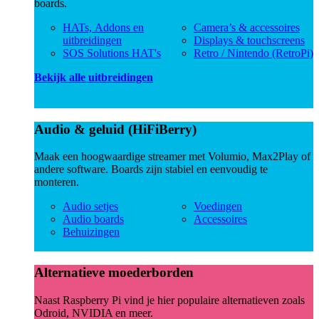
boards.
HATs, Addons en
Camera’s & accessoires
uitbreidingen
Displays & touchscreens
SOS Solutions HAT's
Retro / Nintendo (RetroPi)
Bekijk alle uitbreidingen
Audio & geluid (HiFiBerry)
Maak een hoogwaardige streamer met Volumio, Max2Play of
andere software. Boards zijn stabiel en eenvoudig te
monteren.
Audio setjes
Voedingen
Audio boards
Accessoires
Behuizingen
Alternatieve moederborden
Naast Raspberry Pi vind je hier populaire alternatieven zoals
Odroid, NVIDIA en meer.