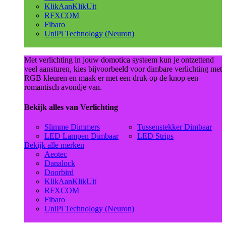
KlikAanKlikUit
RFXCOM
Fibaro
UniPi Technology (Neuron)
Met verlichting in jouw domotica systeem kun je ontzettend
veel aansturen, kies bijvoorbeeld voor dimbare verlichting met
RGB kleuren en maak er met een druk op de knop een
romantisch avondje van.
Bekijk alles van Verlichting
Slimme Dimmers
Tussenstekker Dimbaar
LED Lampen Dimbaar
LED Strips
Bekijk alle merken
Aeotec
Danalock
Doorbird
KlikAanKlikUit
RFXCOM
Fibaro
UniPi Technology (Neuron)