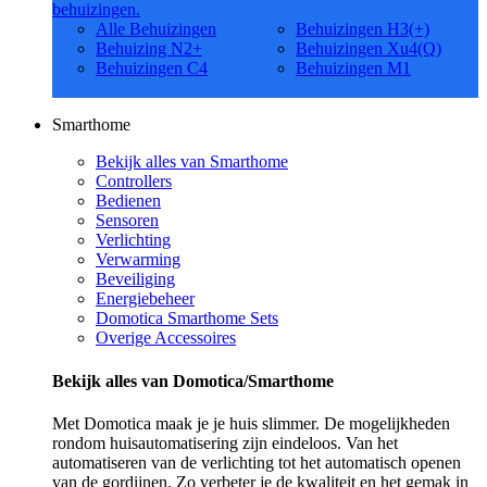
behuizingen.
Alle Behuizingen
Behuizingen H3(+)
Behuizing N2+
Behuizingen Xu4(Q)
Behuizingen C4
Behuizingen M1
Smarthome
Bekijk alles van Smarthome
Controllers
Bedienen
Sensoren
Verlichting
Verwarming
Beveiliging
Energiebeheer
Domotica Smarthome Sets
Overige Accessoires
Bekijk alles van Domotica/Smarthome
Met Domotica maak je je huis slimmer. De mogelijkheden
rondom huisautomatisering zijn eindeloos. Van het
automatiseren van de verlichting tot het automatisch openen
van de gordijnen. Zo verbeter je de kwaliteit en het gemak in