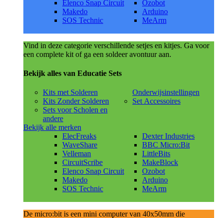
Elenco Snap Circuit
Ozobot
Makedo
Arduino
SOS Technic
MeArm
Vind in deze categorie verschillende setjes en kitjes. Ga voor
een complete kit of ga een soldeer avontuur aan.
Bekijk alles van Educatie Sets
Kits met Solderen
Onderwijsinstellingen
Kits Zonder Solderen
Set Accessoires
Sets voor Scholen en
andere
Bekijk alle merken
ElecFreaks
Dexter Industries
WaveShare
BBC Micro:Bit
Velleman
LittleBits
CircuitScribe
MakeBlock
Elenco Snap Circuit
Ozobot
Makedo
Arduino
SOS Technic
MeArm
De micro:bit is een mini computer van 40x50mm die