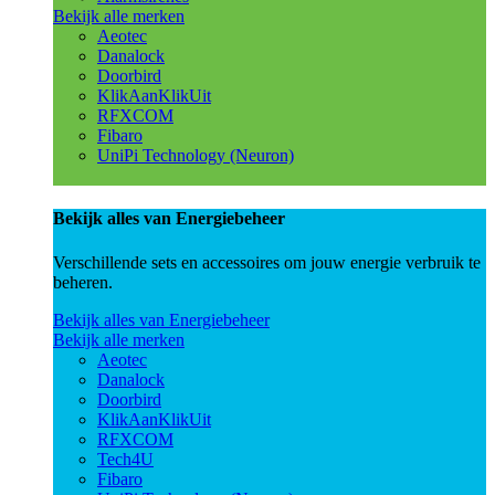
Bekijk alle merken
Aeotec
Danalock
Doorbird
KlikAanKlikUit
RFXCOM
Fibaro
UniPi Technology (Neuron)
Bekijk alles van Energiebeheer
Verschillende sets en accessoires om jouw energie verbruik te
beheren.
Bekijk alles van Energiebeheer
Bekijk alle merken
Aeotec
Danalock
Doorbird
KlikAanKlikUit
RFXCOM
Tech4U
Fibaro