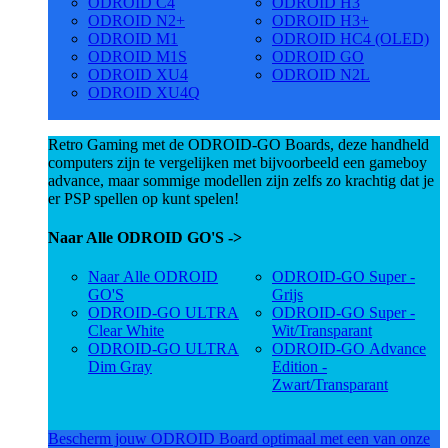
ODROID C4
ODROID H3
ODROID N2+
ODROID H3+
ODROID M1
ODROID HC4 (OLED)
ODROID M1S
ODROID GO
ODROID XU4
ODROID N2L
ODROID XU4Q
Retro Gaming met de ODROID-GO Boards, deze handheld
computers zijn te vergelijken met bijvoorbeeld een gameboy
advance, maar sommige modellen zijn zelfs zo krachtig dat je
er PSP spellen op kunt spelen!
Naar Alle ODROID GO'S ->
Naar Alle ODROID
ODROID-GO Super -
GO'S
Grijs
ODROID-GO ULTRA
ODROID-GO Super -
Clear White
Wit/Transparant
ODROID-GO ULTRA
ODROID-GO Advance
Dim Gray
Edition -
Zwart/Transparant
Bescherm jouw ODROID Board optimaal met een van onze