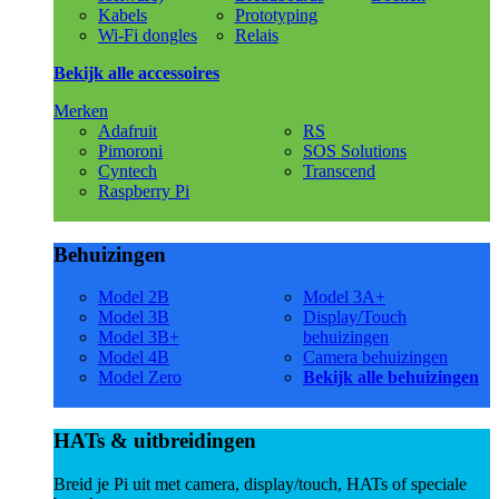
Kabels
Prototyping
Wi-Fi dongles
Relais
Bekijk alle accessoires
Merken
Adafruit
RS
Pimoroni
SOS Solutions
Cyntech
Transcend
Raspberry Pi
Behuizingen
Model 2B
Model 3A+
Model 3B
Display/Touch
Model 3B+
behuizingen
Model 4B
Camera behuizingen
Model Zero
Bekijk alle behuizingen
HATs & uitbreidingen
Breid je Pi uit met camera, display/touch, HATs of speciale