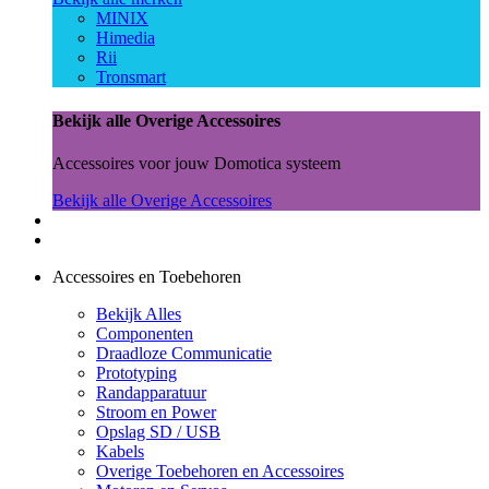
MINIX
Himedia
Rii
Tronsmart
Bekijk alle Overige Accessoires
Accessoires voor jouw Domotica systeem
Bekijk alle Overige Accessoires
Accessoires en Toebehoren
Bekijk Alles
Componenten
Draadloze Communicatie
Prototyping
Randapparatuur
Stroom en Power
Opslag SD / USB
Kabels
Overige Toebehoren en Accessoires