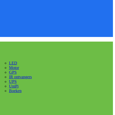
LED
Motor
GPS
IR ontvangers
UPS
UniPi
Boeken