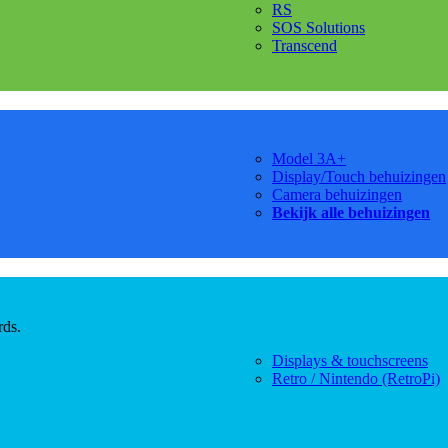
RS
SOS Solutions
Transcend
Model 3A+
Display/Touch behuizingen
Camera behuizingen
Bekijk alle behuizingen
rds.
Displays & touchscreens
Retro / Nintendo (RetroPi)