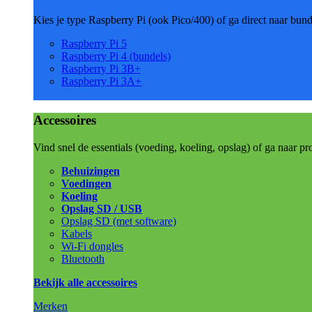
Kies je type Raspberry Pi (ook Pico/400) of ga direct naar bun
Raspberry Pi 5
Raspberry Pi 4 (bundels)
Raspberry Pi 3B+
Raspberry Pi 3A+
Accessoires
Vind snel de essentials (voeding, koeling, opslag) of ga naar pr
Behuizingen
Voedingen
Koeling
Opslag SD / USB
Opslag SD (met software)
Kabels
Wi-Fi dongles
Bluetooth
Bekijk alle accessoires
Merken