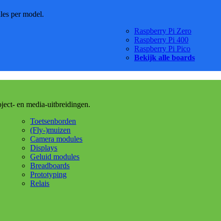
dles per model.
Raspberry Pi Zero
Raspberry Pi 400
Raspberry Pi Pico
Bekijk alle boards
oject- en media-uitbreidingen.
Toetsenborden
(Fly-)muizen
Camera modules
Displays
Geluid modules
Breadboards
Prototyping
Relais