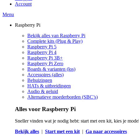
Account
Menu
Raspberry Pi
Bekijk alles van Raspberry Pi
Complete kits (Plug & Play)
Raspberry Pi 5
Raspberry Pi 4
Raspberry Pi 3B+
Raspberry Pi Zero
Boards & varianten (los)
Accessoires (alles)
Behuizingen
HATs & uitbreidingen
Audio & geluid
Alternatieve moederborden (SBC’s)
Alles voor Raspberry Pi
Sneller vinden wat je nodig hebt: start met een kit, kies je mod
Bekijk alles
|
Start met een kit
|
Ga naar accessoires