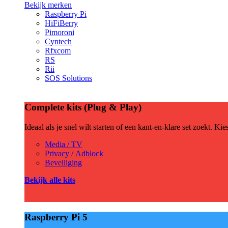
Bekijk merken
Raspberry Pi
HiFiBerry
Pimoroni
Cyntech
Rfxcom
RS
Rii
SOS Solutions
Complete kits (Plug & Play)
Ideaal als je snel wilt starten of een kant-en-klare set zoekt. Ki
Media / TV
Privacy / Adblock
Beveiliging
Bekijk alle kits
Raspberry Pi 5