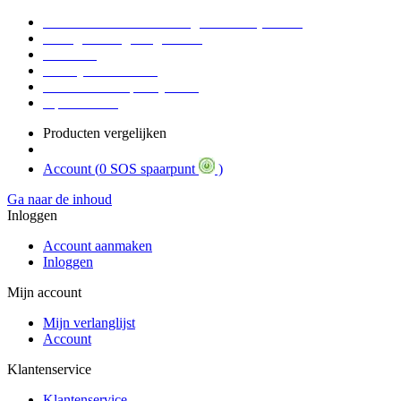
Voor 16:30 Besteld = Morgen in huis (werkdag)
90 dagen niet goed geld terug
Educatief
Zakelijke Voordelen
SOS Member spaarsysteem
Tips / BLOG
Producten vergelijken
Account (
0 SOS spaarpunt
)
Ga naar de inhoud
Inloggen
Account aanmaken
Inloggen
Mijn account
Mijn verlanglijst
Account
Klantenservice
Klantenservice