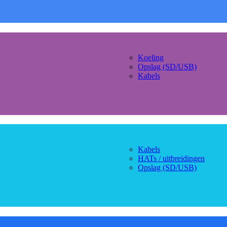
Koeling
Opslag (SD/USB)
Kabels
Kabels
HATs / uitbreidingen
Opslag (SD/USB)