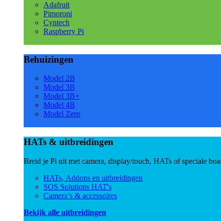
Adafruit
Pimoroni
Cyntech
Raspberry Pi
Behuizingen
Model 2B
Model 3B
Model 3B+
Model 4B
Model Zero
HATs & uitbreidingen
Breid je Pi uit met camera, display/touch, HATs of speciale boa
HATs, Addons en uitbreidingen
SOS Solutions HAT's
Camera’s & accessoires
Bekijk alle uitbreidingen