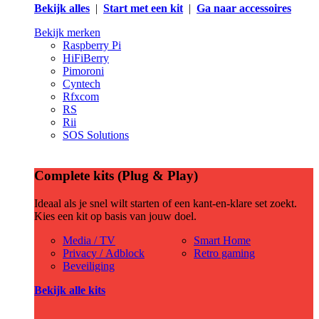
Bekijk alles
|
Start met een kit
|
Ga naar accessoires
Bekijk merken
Raspberry Pi
HiFiBerry
Pimoroni
Cyntech
Rfxcom
RS
Rii
SOS Solutions
Complete kits (Plug & Play)
Ideaal als je snel wilt starten of een kant-en-klare set zoekt.
Kies een kit op basis van jouw doel.
Media / TV
Smart Home
Privacy / Adblock
Retro gaming
Beveiliging
Bekijk alle kits