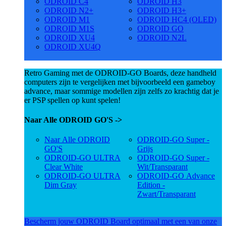
ODROID C4
ODROID H3
ODROID N2+
ODROID H3+
ODROID M1
ODROID HC4 (OLED)
ODROID M1S
ODROID GO
ODROID XU4
ODROID N2L
ODROID XU4Q
Retro Gaming met de ODROID-GO Boards, deze handheld
computers zijn te vergelijken met bijvoorbeeld een gameboy
advance, maar sommige modellen zijn zelfs zo krachtig dat je
er PSP spellen op kunt spelen!
Naar Alle ODROID GO'S ->
Naar Alle ODROID
ODROID-GO Super -
GO'S
Grijs
ODROID-GO ULTRA
ODROID-GO Super -
Clear White
Wit/Transparant
ODROID-GO ULTRA
ODROID-GO Advance
Dim Gray
Edition -
Zwart/Transparant
Bescherm jouw ODROID Board optimaal met een van onze