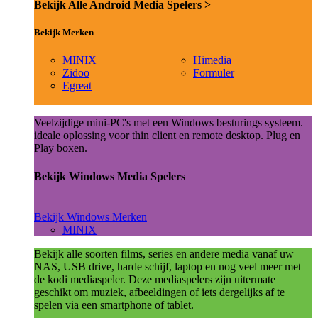
Bekijk Alle Android Media Spelers >
Bekijk Merken
MINIX
Himedia
Zidoo
Formuler
Egreat
Veelzijdige mini-PC's met een Windows besturings systeem.
ideale oplossing voor thin client en remote desktop. Plug en
Play boxen.
Bekijk Windows Media Spelers
Bekijk Windows Merken
MINIX
Bekijk alle soorten films, series en andere media vanaf uw
NAS, USB drive, harde schijf, laptop en nog veel meer met
de kodi mediaspeler. Deze mediaspelers zijn uitermate
geschikt om muziek, afbeeldingen of iets dergelijks af te
spelen via een smartphone of tablet.