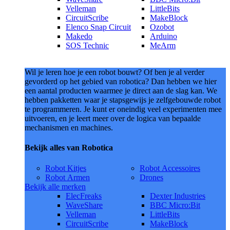
Velleman
LittleBits
CircuitScribe
MakeBlock
Elenco Snap Circuit
Ozobot
Makedo
Arduino
SOS Technic
MeArm
Wil je leren hoe je een robot bouwt? Of ben je al verder
gevorderd op het gebied van robotica? Dan hebben we hier
een aantal producten waarmee je direct aan de slag kan. We
hebben pakketten waar je stapsgewijs je zelfgebouwde robot
te programmeren. Je kunt er oneindig veel experimenten mee
uitvoeren, en je leert meer over de logica van bepaalde
mechanismen en machines.
Bekijk alles van Robotica
Robot Kitjes
Robot Accessoires
Robot Armen
Drones
Bekijk alle merken
ElecFreaks
Dexter Industries
WaveShare
BBC Micro:Bit
Velleman
LittleBits
CircuitScribe
MakeBlock