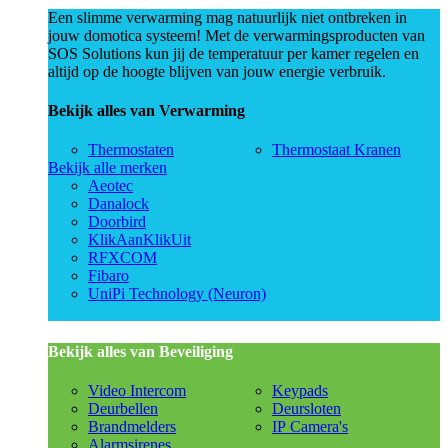
Een slimme verwarming mag natuurlijk niet ontbreken in
jouw domotica systeem! Met de verwarmingsproducten van
SOS Solutions kun jij de temperatuur per kamer regelen en
altijd op de hoogte blijven van jouw energie verbruik.
Bekijk alles van Verwarming
Thermostaten
Thermostaat Kranen
Bekijk alle merken
Aeotec
Danalock
Doorbird
KlikAanKlikUit
RFXCOM
Fibaro
UniPi Technology (Neuron)
Bekijk alles van Beveiliging
Video Intercom
Keypads
Deurbellen
Deursloten
Brandmelders
IP Camera's
Alarmsirenes