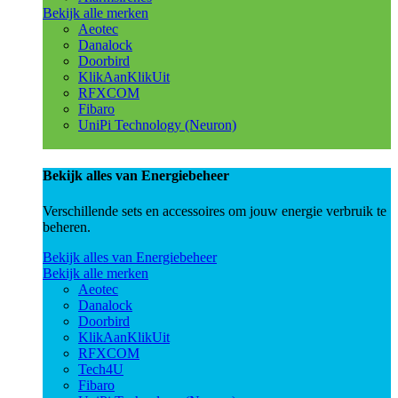
Bekijk alle merken
Aeotec
Danalock
Doorbird
KlikAanKlikUit
RFXCOM
Fibaro
UniPi Technology (Neuron)
Bekijk alles van Energiebeheer
Verschillende sets en accessoires om jouw energie verbruik te
beheren.
Bekijk alles van Energiebeheer
Bekijk alle merken
Aeotec
Danalock
Doorbird
KlikAanKlikUit
RFXCOM
Tech4U
Fibaro