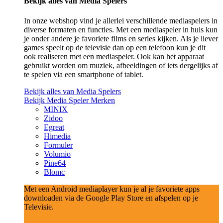
Bekijk alles van Media Spelers
In onze webshop vind je allerlei verschillende mediaspelers in
diverse formaten en functies. Met een mediaspeler in huis kun
je onder andere je favoriete films en series kijken. Als je liever
games speelt op de televisie dan op een telefoon kun je dit
ook realiseren met een mediaspeler. Ook kan het apparaat
gebruikt worden om muziek, afbeeldingen of iets dergelijks af
te spelen via een smartphone of tablet.
Bekijk alles van Media Spelers
Bekijk Media Speler Merken
MINIX
Zidoo
Egreat
Himedia
Formuler
Volumio
Pine64
Blomc
Met een Android mediaplayer kun je al je favoriete apps
downloaden via de Google Play Store en afspelen op je
Televisie.