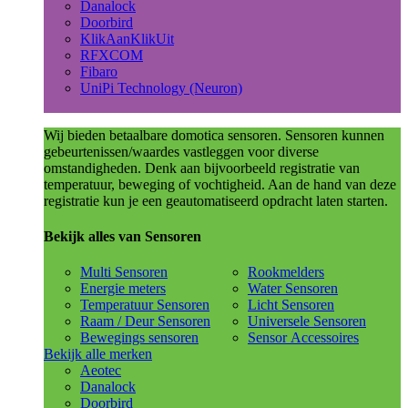
Danalock
Doorbird
KlikAanKlikUit
RFXCOM
Fibaro
UniPi Technology (Neuron)
Wij bieden betaalbare domotica sensoren. Sensoren kunnen
gebeurtenissen/waardes vastleggen voor diverse
omstandigheden. Denk aan bijvoorbeeld registratie van
temperatuur, beweging of vochtigheid. Aan de hand van deze
registratie kun je een geautomatiseerd opdracht laten starten.
Bekijk alles van Sensoren
Multi Sensoren
Rookmelders
Energie meters
Water Sensoren
Temperatuur Sensoren
Licht Sensoren
Raam / Deur Sensoren
Universele Sensoren
Bewegings sensoren
Sensor Accessoires
Bekijk alle merken
Aeotec
Danalock
Doorbird