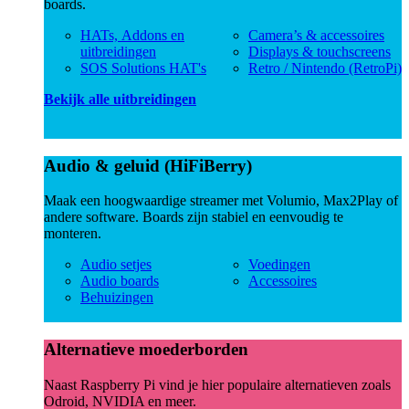
boards.
HATs, Addons en
Camera’s & accessoires
uitbreidingen
Displays & touchscreens
SOS Solutions HAT's
Retro / Nintendo (RetroPi)
Bekijk alle uitbreidingen
Audio & geluid (HiFiBerry)
Maak een hoogwaardige streamer met Volumio, Max2Play of
andere software. Boards zijn stabiel en eenvoudig te
monteren.
Audio setjes
Voedingen
Audio boards
Accessoires
Behuizingen
Alternatieve moederborden
Naast Raspberry Pi vind je hier populaire alternatieven zoals
Odroid, NVIDIA en meer.