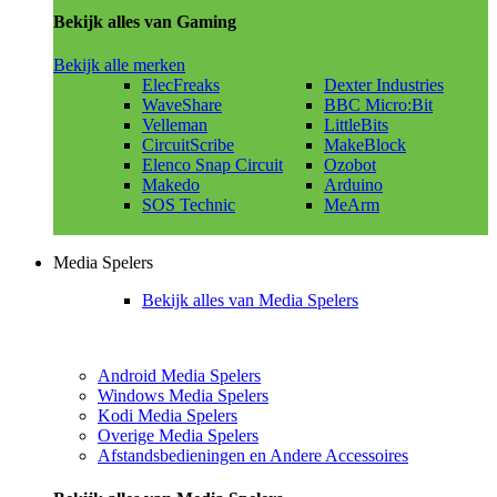
Bekijk alles van Gaming
Bekijk alle merken
ElecFreaks
Dexter Industries
WaveShare
BBC Micro:Bit
Velleman
LittleBits
CircuitScribe
MakeBlock
Elenco Snap Circuit
Ozobot
Makedo
Arduino
SOS Technic
MeArm
Media Spelers
Bekijk alles van Media Spelers
Android Media Spelers
Windows Media Spelers
Kodi Media Spelers
Overige Media Spelers
Afstandsbedieningen en Andere Accessoires