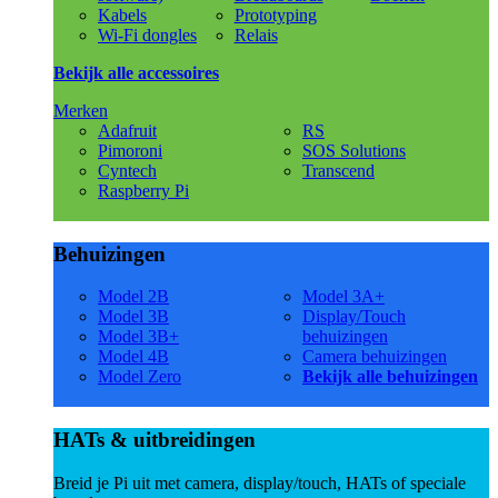
Kabels
Prototyping
Wi-Fi dongles
Relais
Bekijk alle accessoires
Merken
Adafruit
RS
Pimoroni
SOS Solutions
Cyntech
Transcend
Raspberry Pi
Behuizingen
Model 2B
Model 3A+
Model 3B
Display/Touch
Model 3B+
behuizingen
Model 4B
Camera behuizingen
Model Zero
Bekijk alle behuizingen
HATs & uitbreidingen
Breid je Pi uit met camera, display/touch, HATs of speciale