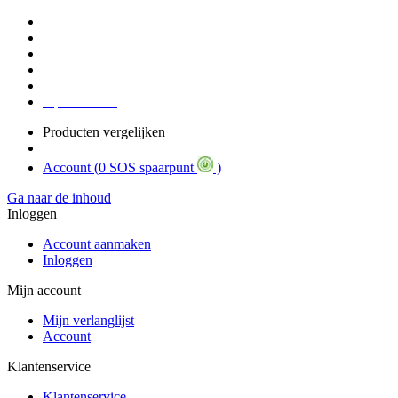
Voor 16:30 Besteld = Morgen in huis (werkdag)
90 dagen niet goed geld terug
Educatief
Zakelijke Voordelen
SOS Member spaarsysteem
Tips / BLOG
Producten vergelijken
Account (
0 SOS spaarpunt
)
Ga naar de inhoud
Inloggen
Account aanmaken
Inloggen
Mijn account
Mijn verlanglijst
Account
Klantenservice
Klantenservice