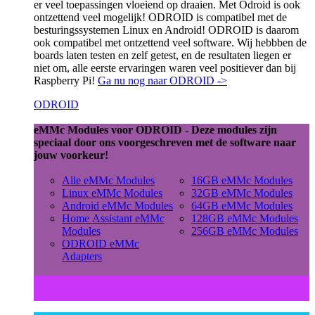
er veel toepassingen vloeiend op draaien. Met Odroid is ook
ontzettend veel mogelijk! ODROID is compatibel met de
besturingssystemen Linux en Android! ODROID is daarom
ook compatibel met ontzettend veel software. Wij hebbben de
boards laten testen en zelf getest, en de resultaten liegen er
niet om, alle eerste ervaringen waren veel positiever dan bij
Raspberry Pi!
Ga nu nog naar ODROID ->
ODROID
eMMc Modules voor ODROID - Deze modules zijn
speciaal door ons voorgeschreven met de software naar
jouw voorkeur!
Alle eMMc Modules
16GB eMMc Modules
Linux eMMc Modules
32GB eMMc Modules
Android eMMc Modules
64GB eMMc Modules
Home Assistant eMMc
128GB eMMc Modules
Modules
256GB eMMc Modules
ODROID eMMc
Adapters