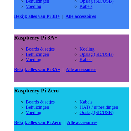
Behuizingen
Opslag (SD/USB)
Voeding
Kabels
Bekijk alles van Pi 3B+
|
Alle accessoires
Raspberry Pi 3A+
Boards & setjes
Koeling
Behuizingen
Opslag (SD/USB)
Voeding
Kabels
Bekijk alles van Pi 3A+
|
Alle accessoires
Raspberry Pi Zero
Boards & setjes
Kabels
Behuizingen
HATs / uitbreidingen
Voeding
Opslag (SD/USB)
Bekijk alles van Pi Zero
|
Alle accessoires