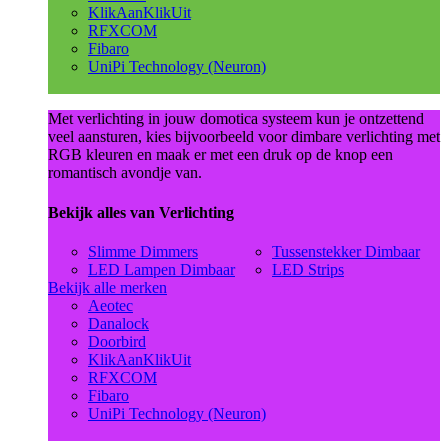
KlikAanKlikUit
RFXCOM
Fibaro
UniPi Technology (Neuron)
Met verlichting in jouw domotica systeem kun je ontzettend
veel aansturen, kies bijvoorbeeld voor dimbare verlichting met
RGB kleuren en maak er met een druk op de knop een
romantisch avondje van.
Bekijk alles van Verlichting
Slimme Dimmers
Tussenstekker Dimbaar
LED Lampen Dimbaar
LED Strips
Bekijk alle merken
Aeotec
Danalock
Doorbird
KlikAanKlikUit
RFXCOM
Fibaro
UniPi Technology (Neuron)