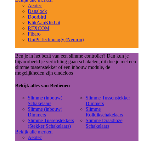
Aeotec
Danalock
Doorbird
KlikAanKlikUit
RFXCOM
Fibaro
UniPi Technology (Neuron)
Ben je in het bezit van een slimme controller? Dan kun je
bijvoorbeeld je verlichting gaan schakelen, dit doe je met een
slimme tussenstekker of een inbouw module, de
mogelijkheden zijn eindeloos
Bekijk alles van Bedienen
Slimme (inbouw)
Slimme Tussenstekker
Schakelaars
Dimmers
Slimme (inbouw)
Slimme
Dimmers
Rolluikschakelaars
Slimme Tussenstekkers
Slimme Draadloze
(Stekker Schakelaars)
Schakelaars
Bekijk alle merken
Aeotec