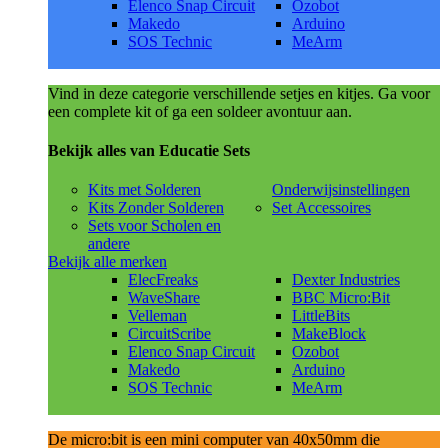
Elenco Snap Circuit
Ozobot
Makedo
Arduino
SOS Technic
MeArm
Vind in deze categorie verschillende setjes en kitjes. Ga voor
een complete kit of ga een soldeer avontuur aan.
Bekijk alles van Educatie Sets
Kits met Solderen
Onderwijsinstellingen
Kits Zonder Solderen
Set Accessoires
Sets voor Scholen en
andere
Bekijk alle merken
ElecFreaks
Dexter Industries
WaveShare
BBC Micro:Bit
Velleman
LittleBits
CircuitScribe
MakeBlock
Elenco Snap Circuit
Ozobot
Makedo
Arduino
SOS Technic
MeArm
De micro:bit is een mini computer van 40x50mm die