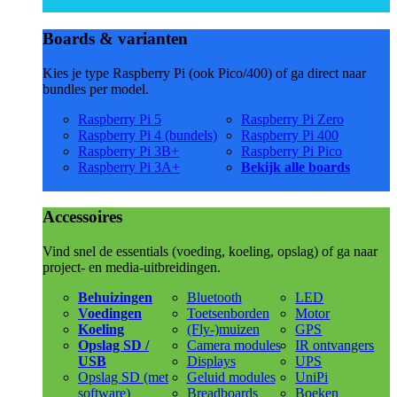
Boards & varianten
Kies je type Raspberry Pi (ook Pico/400) of ga direct naar
bundles per model.
Raspberry Pi 5
Raspberry Pi Zero
Raspberry Pi 4 (bundels)
Raspberry Pi 400
Raspberry Pi 3B+
Raspberry Pi Pico
Raspberry Pi 3A+
Bekijk alle boards
Accessoires
Vind snel de essentials (voeding, koeling, opslag) of ga naar
project- en media-uitbreidingen.
Behuizingen
Bluetooth
LED
Voedingen
Toetsenborden
Motor
Koeling
(Fly-)muizen
GPS
Opslag SD /
Camera modules
IR ontvangers
USB
Displays
UPS
Opslag SD (met
Geluid modules
UniPi
software)
Breadboards
Boeken