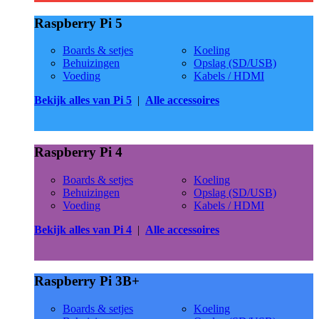
Raspberry Pi 5
Boards & setjes
Koeling
Behuizingen
Opslag (SD/USB)
Voeding
Kabels / HDMI
Bekijk alles van Pi 5
|
Alle accessoires
Raspberry Pi 4
Boards & setjes
Koeling
Behuizingen
Opslag (SD/USB)
Voeding
Kabels / HDMI
Bekijk alles van Pi 4
|
Alle accessoires
Raspberry Pi 3B+
Boards & setjes
Koeling