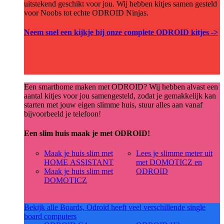
uitstekend geschikt voor jou. Wij hebben kitjes samen gesteld
voor Noobs tot echte ODROID Ninjas.
Neem snel een kijkje bij onze complete ODROID kitjes ->
Een smarthome maken met ODROID? Wij hebben alvast een
aantal kitjes voor jou samengesteld, zodat je gemakkelijk kan
starten met jouw eigen slimme huis, stuur alles aan vanaf
bijvoorbeeld je telefoon!
Een slim huis maak je met ODROID!
Maak je huis slim met
Lees je slimme meter uit
HOME ASSISTANT
met DOMOTICZ en
Maak je huis slim met
ODROID
DOMOTICZ
Bekijk alle Boards, Odroid heeft veel verschillende single
board computers