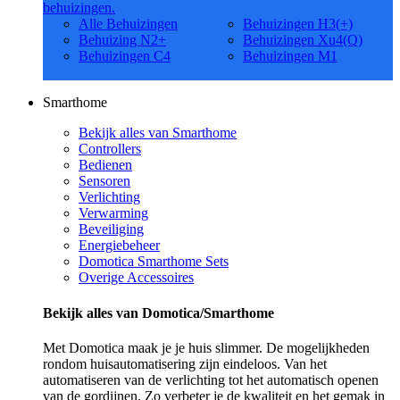
behuizingen.
Alle Behuizingen
Behuizingen H3(+)
Behuizing N2+
Behuizingen Xu4(Q)
Behuizingen C4
Behuizingen M1
Smarthome
Bekijk alles van Smarthome
Controllers
Bedienen
Sensoren
Verlichting
Verwarming
Beveiliging
Energiebeheer
Domotica Smarthome Sets
Overige Accessoires
Bekijk alles van Domotica/Smarthome
Met Domotica maak je je huis slimmer. De mogelijkheden
rondom huisautomatisering zijn eindeloos. Van het
automatiseren van de verlichting tot het automatisch openen
van de gordijnen. Zo verbeter je de kwaliteit en het gemak in