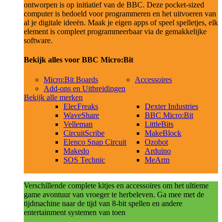
ontworpen is op initiatief van de BBC. Deze pocket-sized
computer is bedoeld voor programmeren en het uitvoeren van
al je digitale ideeën. Maak je eigen apps of speel spelletjes, elk
element is compleet programmeerbaar via de gemakkelijke
software.
Bekijk alles voor BBC Micro:Bit
Micro:Bit Boards
Accessoires
Add-ons en Uitbreidingen
Bekijk alle merken
ElecFreaks
Dexter Industries
WaveShare
BBC Micro:Bit
Velleman
LittleBits
CircuitScribe
MakeBlock
Elenco Snap Circuit
Ozobot
Makedo
Arduino
SOS Technic
MeArm
Verschillende complete kitjes en accessoires om het ultieme
game avontuur van vroeger te herbeleven. Ga mee met de
tijdmachine naar de tijd van 8-bit spellen en andere
entertainment systemen van toen