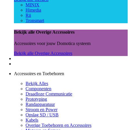
MINIX
Himedia
Rii
Tronsmart
Bekijk alle Overige Accessoires
Accessoires voor jouw Domotica systeem
Bekijk alle Overige Accessoires
Accessoires en Toebehoren
Bekijk Alles
Componenten
Draadloze Communicatie
Prototyping
Randapparatuur
Stroom en Power
Opslag SD / USB
Kabels
Overige Toebehoren en Accessoires